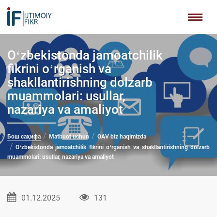
Oʻzbekistonda jamoatchilik
fikrini oʻrganish va
shakllantirishning dolzarb
muammolari: usullar,
nazariya va amaliyot
Бош саҳифа
Matbuot uchun
OAV biz haqimizda
Oʻzbekistonda jamoatchilik fikrini oʻrganish va shakllantirishning dolzarb
muammolari: usullar, nazariya va amaliyot
01.12.2025
131