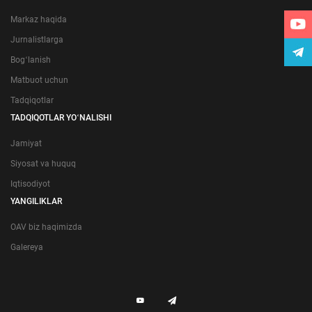
Markaz haqida
Jurnalistlarga
Bogʻlanish
Matbuot uchun
Tadqiqotlar
TADQIQOTLAR YOʻNALISHI
Jamiyat
Siyosat va huquq
Iqtisodiyot
YANGILIKLAR
OAV biz haqimizda
Galereya