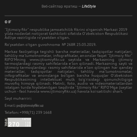
Веб-сайтлар яратиш —
LifeStyle
© IF
"Ijtimoiy fikr" respublika jamoatchilik fikrini o‘rganish Markazi 2019
yilda nodavlat notijorat tashkiloti sifatida O‘zbekiston Respublikasi
Adliya vazirligida ro‘yxatdan o‘tgan.
Ro‘yxatdan o‘tgan guvohnoma № 268R 25.03.2019.
Markaz faoliyatiga tegishli barcha materiallar, tadqiqotlar natijalari,
tahliliy ma'lumotnomalar, infografikalar, anonslar faqat “Ijtimoiy fikr”
RJFO‘Mning www.ijtiomiyfikr.uz saytida va Markazning ijtimoiy
tarmoqlardagi rasmiy sahifalarida e'lon qilinadi. Markazning sayti va
ijtimoiy tarmoqlardagi rasmiy sahifalarida e'lon qilingan har qanday
materiallar, tadqiqotlar natijalari, tahliliy ma'lumotnomalar,
infografikalar va anonslarga bo‘lgan barcha huquqlar O‘zbekiston
Respublikasining intellektual mulk to‘g‘risidagi qonunchiligiga
muvofiq himoya qilinadi. Matnli, foto, audio va videomateriallardan
istalgan turda foydalanilgan taqdirda “Ijtimoiy fikr” RJFO‘Mga (saytlar
uchun - faol havola www.ijtimoiyfikr.uz) havola ko‘rsatilishi shart.
Sayt muharriri:
Email:
ps@ijtimoiyfikr.uz
Telefon: +998(71) 239 1668