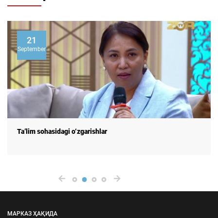
21
September
Ta’lim sohasidagi o‘zgarishlar
МАРКАЗ ҲАҚИДА