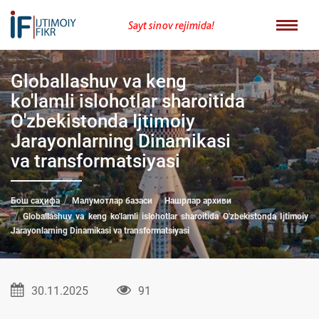
Sayt sinov rejimida!
Globallashuv va keng
ko'lamli islohotlar sharoitida
O'zbekistonda Ijtimoiy
Jarayonlarning Dinamikasi
va transformatsiyasi
Бош саҳифа
Малумотлар базаси
Нашрлар архиви
Globallashuv va keng ko'lamli islohotlar sharoitida O'zbekistonda Ijtimoiy
Jarayonlarning Dinamikasi va transformatsiyasi
30.11.2025
91