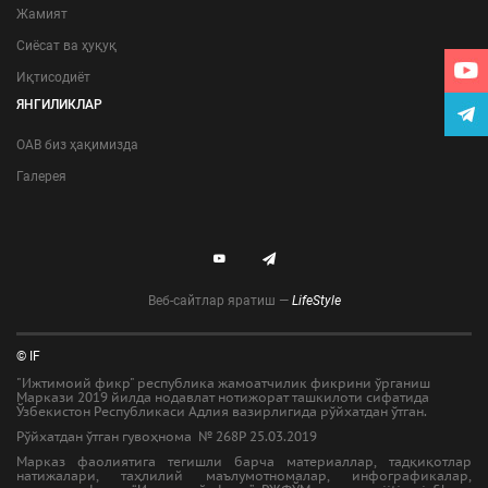
Жамият
Сиёсат ва ҳуқуқ
Иқтисодиёт
ЯНГИЛИКЛАР
ОАВ биз ҳақимизда
Галерея
Веб-сайтлар яратиш —
LifeStyle
© IF
"Ижтимоий фикр" республика жамоатчилик фикрини ўрганиш
Маркази 2019 йилда нодавлат нотижорат ташкилоти сифатида
Ўзбекистон Республикаси Адлия вазирлигида рўйхатдан ўтган.
Рўйхатдан ўтган гувоҳнома № 268Р 25.03.2019
Марказ фаолиятига тегишли барча материаллар, тадқиқотлар
натижалари, таҳлилий маълумотномалар, инфографикалар,