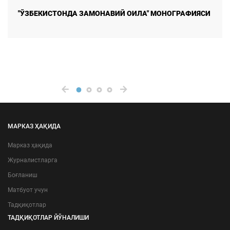
Z-АВЛОД: УМИД, ИШОНЧ ВА ХАВОТИР МАНБАИ
МАРКАЗ ҲАҚИДА
Марказ ҳақида
Журналистларга
Боғланиш
Матбуот учун
Тадқиқотлар
ТАДҚИҚОТЛАР ЙЎНАЛИШИ