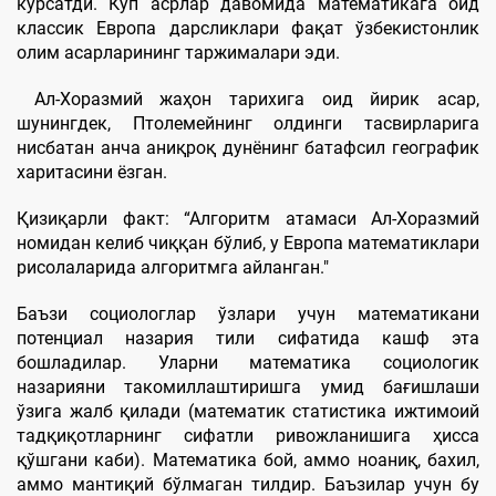
кўрсатди. Кўп асрлар давомида математикага оид
классик Европа дарсликлари фақат ўзбекистонлик
олим асарларининг таржималари эди.
Ал-Хоразмий жаҳон тарихига оид йирик асар,
шунингдек, Птолемейнинг олдинги тасвирларига
нисбатан анча аниқроқ дунёнинг батафсил географик
харитасини ёзган.
Қизиқарли факт: “Алгоритм атамаси Ал-Хоразмий
номидан келиб чиққан бўлиб, у Европа математиклари
рисолаларида алгоритмга айланган."
Баъзи социологлар ўзлари учун математикани
потенциал назария тили сифатида кашф эта
бошладилар. Уларни математика социологик
назарияни такомиллаштиришга умид бағишлаши
ўзига жалб қилади (математик статистика ижтимоий
тадқиқотларнинг сифатли ривожланишига ҳисса
қўшгани каби). Математика бой, аммо ноаниқ, бахил,
аммо мантиқий бўлмаган тилдир. Баъзилар учун бу