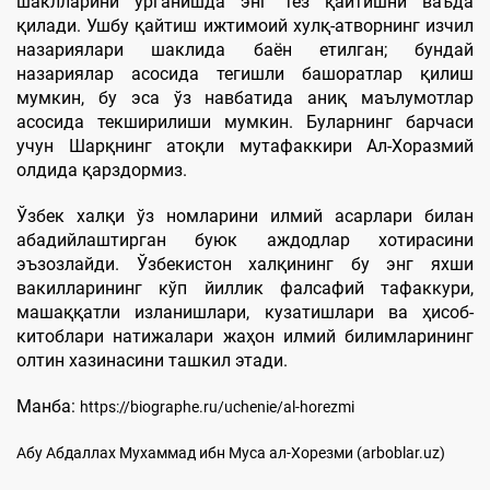
шаклларини ўрганишда энг тез қайтишни ваъда
қилади. Ушбу қайтиш ижтимоий хулқ-атворнинг изчил
назариялари шаклида баён етилган; бундай
назариялар асосида тегишли башоратлар қилиш
мумкин, бу эса ўз навбатида аниқ маълумотлар
асосида текширилиши мумкин. Буларнинг барчаси
учун Шарқнинг атоқли мутафаккири Ал-Хоразмий
олдида қарздормиз.
Ўзбек халқи ўз номларини илмий асарлари билан
абадийлаштирган буюк аждодлар хотирасини
эъзозлайди. Ўзбекистон халқининг бу энг яхши
вакилларининг кўп йиллик фалсафий тафаккури,
машаққатли изланишлари, кузатишлари ва ҳисоб-
китоблари натижалари жаҳон илмий билимларининг
олтин хазинасини ташкил этади.
Манба:
https://biographe.ru/uchenie/al-horezmi
Абу Абдаллах Мухаммад ибн Муса ал-Хорезми (arboblar.uz)