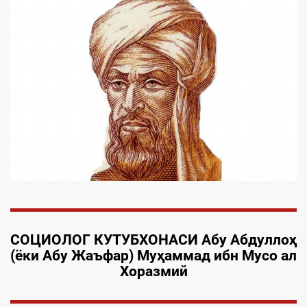
СОЦИОЛОГ
КУТУБХОНАСИ
Абу Абдуллоҳ
(ёки Абу Жа
ъ
фар) M
уҳаммад
ибн Мусо ал
Хоразмий