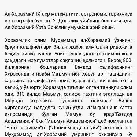
Ал-Хоразмий IX аср математиги, астрономи, тарихчиси
ва географи бўлган. У "Донолик уйи"нинг бошлиғи эди.
Ал-Хоразмий Ўрта Осиёлик умумбашарий олим.
Хоразмлик олим Mуҳаммад ал-Хоразмий ўзининг
ёрқин кашфиётлари билан жаҳон илм-фани ривожига
беқиёс ҳисса қўшди. Унинг ёшликдаги таржимаи ҳоли
ҳақидаги маълумотлар сақланиб қолмаган. Бироқ 800-
йилларнинг бошларида Бағдод халифасининг
Хуросондаги ноиби Маъмун ибн Ҳорун ар–Рашиднинг
саройига таклиф этилганига қараганда, йигирма ёшга
келиб, у ўз юрти Хоразмда таълим олган таниқли олим
эди. 813 йилда Маъмун халифа тахтини эгаллади ва
Марвда атрофига тўпланган олимлар билан
биргаликда Бағдодга кўчиб ўтди. Илм-фаннинг катта
ихлосманди бўлган Мамун бу ерда"Бағдод
Академияси" ёки "Маъмун Академияси" деб номланган
“Байт ал-ҳикма”га ("Донишмандлар уйи") асос солган.
Mуҳҳаммад ал-Хоразмий умрининг охиригача бу