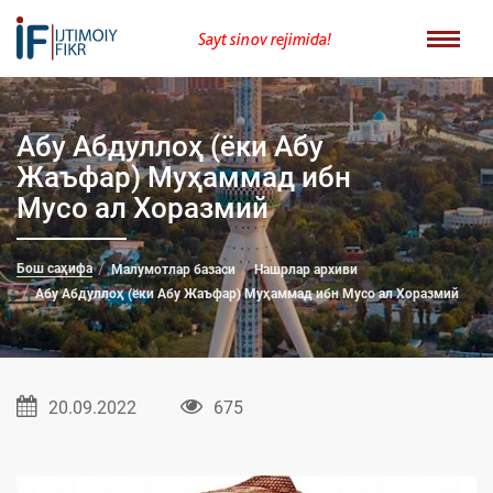
Sayt sinov rejimida!
Абу Абдуллоҳ (ёки Абу
Жаъфар) Mуҳаммад ибн
Мусо ал Хоразмий
Бош саҳифа
Малумотлар базаси
Нашрлар архиви
Абу Абдуллоҳ (ёки Абу Жаъфар) Mуҳаммад ибн Мусо ал Хоразмий
20.09.2022
675