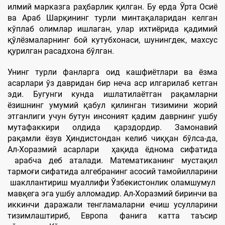
илмий марказга раҳбарлик қилган. Бу ерда Ўрта Осиё
ва Араб Шарқининг турли минтақаларидан келган
кўплаб олимлар ишлаган, улар ихтиёрида қадимий
қўлёзмаларнинг бой кутубхонаси, шунингдек, махсус
қурилган расадхона бўлган.
Унинг турли фанларга оид кашфиётлари ва ёзма
асарлари ўз давридан бир неча аср илгарилаб кетган
эди. Бугунги кунда ишлатилаётган рақамларни
ёзишнинг умумий қабул қилинган тизимини жорий
этганлиги учун бутун инсоният қадим даврнинг ушбу
мутафаккири олдида қарздордир. Замонавий
рақамли ёзув Ҳиндистондан келиб чиққан бўлса-да,
Ал-Хоразмий асарлари ҳақида ёднома сифатида
арабча деб аталади. Математиканинг мустақил
тармоғи сифатида алгебранинг асосий тамойилларини
шакллантириш муаллифи Ўзбекистонлик оламшумул
мавқега эга ушбу алломадир. Ал-Хоразмий биринчи ва
иккинчи даражали тенгламаларни ечиш усулларини
тизимлаштириб, Европа фанига катта таъсир