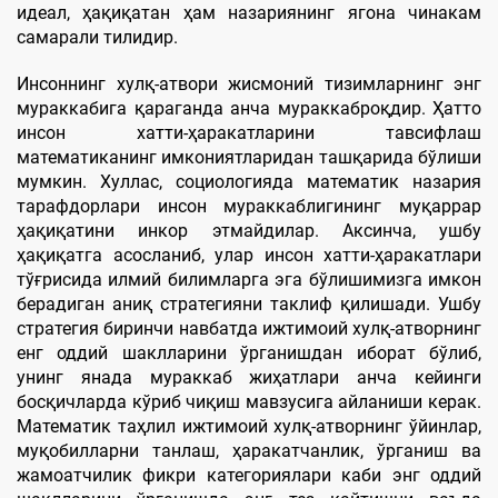
идеал, ҳақиқатан ҳам назариянинг ягона чинакам
самарали тилидир.
Инсоннинг хулқ-атвори жисмоний тизимларнинг энг
мураккабига қараганда анча мураккаброқдир. Ҳатто
инсон хатти-ҳаракатларини тавсифлаш
математиканинг имкониятларидан ташқарида бўлиши
мумкин. Хуллас, социологияда математик назария
тарафдорлари инсон мураккаблигининг муқаррар
ҳақиқатини инкор этмайдилар. Аксинча, ушбу
ҳақиқатга асосланиб, улар инсон хатти-ҳаракатлари
тўғрисида илмий билимларга эга бўлишимизга имкон
берадиган аниқ стратегияни таклиф қилишади. Ушбу
стратегия биринчи навбатда ижтимоий хулқ-атворнинг
енг оддий шаклларини ўрганишдан иборат бўлиб,
унинг янада мураккаб жиҳатлари анча кейинги
босқичларда кўриб чиқиш мавзусига айланиши керак.
Математик таҳлил ижтимоий хулқ-атворнинг ўйинлар,
муқобилларни танлаш, ҳаракатчанлик, ўрганиш ва
жамоатчилик фикри категориялари каби энг оддий