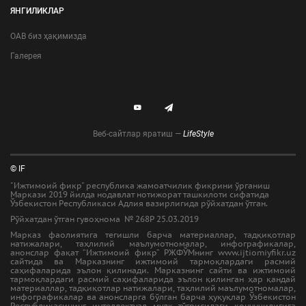
ЯНГИЛИКЛАР
ОАВ биз ҳақимизда
Галерея
Веб-сайтлар яратиш —
LifeStyle
© IF
"Ижтимоий фикр" республика жамоатчилик фикрини ўрганиш
Маркази 2019 йилда нодавлат нотижорат ташкилоти сифатида
Ўзбекистон Республикаси Адлия вазирлигида рўйхатдан ўтган.
Рўйхатдан ўтган гувоҳнома № 268Р 25.03.2019
Марказ фаолиятига тегишли барча материаллар, тадқиқотлар
натижалари, таҳлилий маълумотномалар, инфографикалар,
анонслар фақат “Ижтимоий фикр” РЖФЎМнинг www.ijtiomiyfikr.uz
сайтида ва Марказнинг ижтимоий тармоқлардаги расмий
саҳифаларида эълон қилинади. Марказнинг сайти ва ижтимоий
тармоқлардаги расмий саҳифаларида эълон қилинган ҳар қандай
материаллар, тадқиқотлар натижалари, таҳлилий маълумотномалар,
инфографикалар ва анонсларга бўлган барча ҳуқуқлар Ўзбекистон
Республикасининг интеллектуал мулк тўғрисидаги қонунчилигига