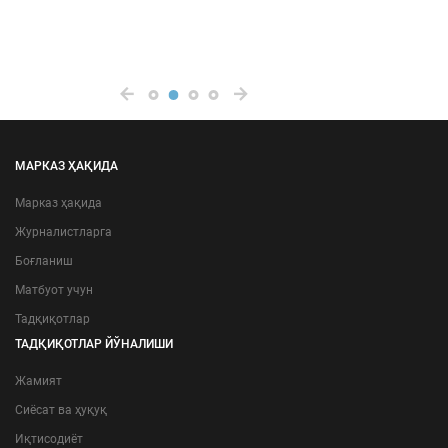
МАРКАЗ ҲАҚИДА
Марказ ҳақида
Журналистларга
Боғланиш
Матбуот учун
Тадқиқотлар
ТАДҚИҚОТЛАР ЙЎНАЛИШИ
Жамият
Сиёсат ва ҳуқуқ
Иқтисодиёт