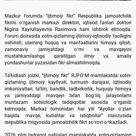
Mazkur forumda “Ijtimoiy fikr” Respublika jamoatchilik
fikrini oʻrganish markazi direktori, iqtisod fanlari doktori
Nigina Xayrullayevna Raximova ham ishtirok etmoqda.
Forum doirasida xotin-qizlarning ijtimoiy-iqtisodiy faolligini
oshirish, ularning huquq va manfaatlarini himoya qilish,
zamonaviy jamiyatdagi oʻrni va mavqeyini
mustahkamlashga qaratilgan ilmiy va amaliy
yondashuvlar yuzasidan fikr almashilmoqda.
Taʼkidlash joizki, “Ijtimoiy fikr” RJFOʻM mamlakatda xotin-
qizlarning ijtimoiy kayfiyati, turmush darajasi, iqtisodiy
imkoniyatlari, taʼlim, bandlik, tadbirkorlik, huquqiy himoya
va jamiyatdagi mavqeyi bilan bogʻliq jarayonlarni
muntazam sotsiologik tadqiqotlar asosida oʻrganib
kelmoqda. Markaz tomonidan har yili “Ayollar oʻzlari
haqida: mavqe, kutishlar va istiqbollar” mavzusida
respublika miqyosida jamoatchilik fikri soʻrovi oʻtkaziladi.
2026 yilgi tadqiqot natijalari mamlakatda xotin-qizlarning