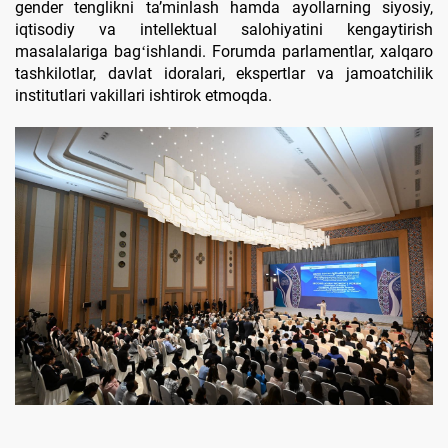
gender tenglikni taʼminlash hamda ayollarning siyosiy,
iqtisodiy va intellektual salohiyatini kengaytirish
masalalariga bagʻishlandi. Forumda parlamentlar, xalqaro
tashkilotlar, davlat idoralari, ekspertlar va jamoatchilik
institutlari vakillari ishtirok etmoqda.