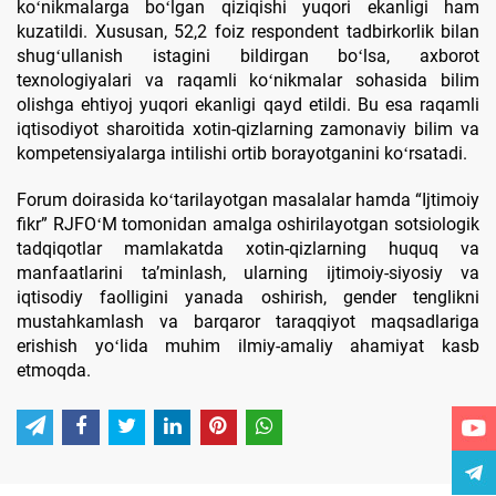
koʻnikmalarga boʻlgan qiziqishi yuqori ekanligi ham
kuzatildi. Xususan, 52,2 foiz respondent tadbirkorlik bilan
shugʻullanish istagini bildirgan boʻlsa, axborot
texnologiyalari va raqamli koʻnikmalar sohasida bilim
olishga ehtiyoj yuqori ekanligi qayd etildi. Bu esa raqamli
iqtisodiyot sharoitida xotin-qizlarning zamonaviy bilim va
kompetensiyalarga intilishi ortib borayotganini koʻrsatadi.
Forum doirasida koʻtarilayotgan masalalar hamda “Ijtimoiy
fikr” RJFOʻM tomonidan amalga oshirilayotgan sotsiologik
tadqiqotlar mamlakatda xotin-qizlarning huquq va
manfaatlarini taʼminlash, ularning ijtimoiy-siyosiy va
iqtisodiy faolligini yanada oshirish, gender tenglikni
mustahkamlash va barqaror taraqqiyot maqsadlariga
erishish yoʻlida muhim ilmiy-amaliy ahamiyat kasb
etmoqda.