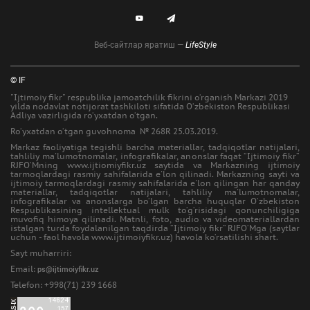
Веб-сайтлар яратиш —
LifeStyle
© IF
"Ijtimoiy fikr" respublika jamoatchilik fikrini o‘rganish Markazi 2019
yilda nodavlat notijorat tashkiloti sifatida O‘zbekiston Respublikasi
Adliya vazirligida ro‘yxatdan o‘tgan.
Ro‘yxatdan o‘tgan guvohnoma № 268R 25.03.2019.
Markaz faoliyatiga tegishli barcha materiallar, tadqiqotlar natijalari,
tahliliy ma'lumotnomalar, infografikalar, anonslar faqat “Ijtimoiy fikr”
RJFO‘Mning www.ijtiomiyfikr.uz saytida va Markazning ijtimoiy
tarmoqlardagi rasmiy sahifalarida e'lon qilinadi. Markazning sayti va
ijtimoiy tarmoqlardagi rasmiy sahifalarida e'lon qilingan har qanday
materiallar, tadqiqotlar natijalari, tahliliy ma'lumotnomalar,
infografikalar va anonslarga bo‘lgan barcha huquqlar O‘zbekiston
Respublikasining intellektual mulk to‘g‘risidagi qonunchiligiga
muvofiq himoya qilinadi. Matnli, foto, audio va videomateriallardan
istalgan turda foydalanilgan taqdirda “Ijtimoiy fikr” RJFO‘Mga (saytlar
uchun - faol havola www.ijtimoiyfikr.uz) havola ko‘rsatilishi shart.
Sayt muharriri:
Email:
ps@ijtimoiyfikr.uz
Telefon: +998(71) 239 1668