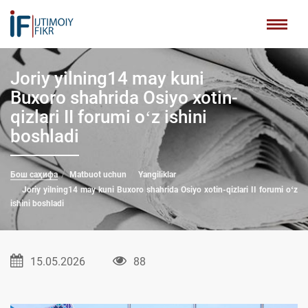
Joriy yilning14 may kuni
Buxoro shahrida Osiyo xotin-
qizlari II forumi oʻz ishini
boshladi
Бош саҳифа
Matbuot uchun
Yangiliklar
Joriy yilning14 may kuni Buxoro shahrida Osiyo xotin-qizlari II forumi oʻz
ishini boshladi
15.05.2026
88