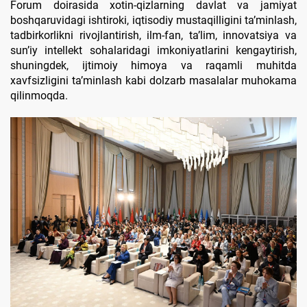
Forum doirasida xotin-qizlarning davlat va jamiyat
boshqaruvidagi ishtiroki, iqtisodiy mustaqilligini taʼminlash,
tadbirkorlikni rivojlantirish, ilm-fan, taʼlim, innovatsiya va
sunʼiy intellekt sohalaridagi imkoniyatlarini kengaytirish,
shuningdek, ijtimoiy himoya va raqamli muhitda
xavfsizligini taʼminlash kabi dolzarb masalalar muhokama
qilinmoqda.