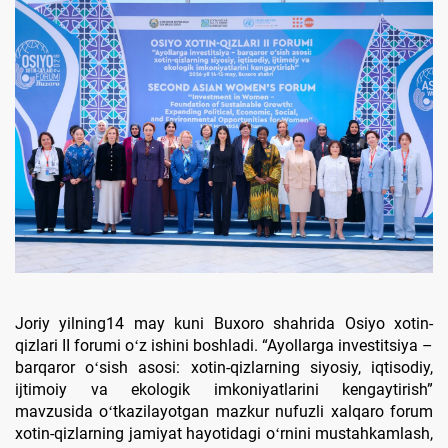
Joriy yilning14 may kuni Buxoro shahrida Osiyo xotin-
qizlari II forumi oʻz ishini boshladi. “Ayollarga investitsiya –
barqaror oʻsish asosi: xotin-qizlarning siyosiy, iqtisodiy,
ijtimoiy va ekologik imkoniyatlarini kengaytirish”
mavzusida oʻtkazilayotgan mazkur nufuzli xalqaro forum
xotin-qizlarning jamiyat hayotidagi oʻrnini mustahkamlash,