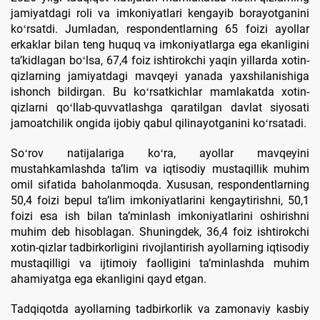
jamiyatdagi roli va imkoniyatlari kengayib borayotganini
koʻrsatdi. Jumladan, respondentlarning 65 foizi ayollar
erkaklar bilan teng huquq va imkoniyatlarga ega ekanligini
taʼkidlagan boʻlsa, 67,4 foiz ishtirokchi yaqin yillarda xotin-
qizlarning jamiyatdagi mavqeyi yanada yaxshilanishiga
ishonch bildirgan. Bu koʻrsatkichlar mamlakatda xotin-
qizlarni qoʻllab-quvvatlashga qaratilgan davlat siyosati
jamoatchilik ongida ijobiy qabul qilinayotganini koʻrsatadi.
Soʻrov natijalariga koʻra, ayollar mavqeyini
mustahkamlashda taʼlim va iqtisodiy mustaqillik muhim
omil sifatida baholanmoqda. Xususan, respondentlarning
50,4 foizi bepul taʼlim imkoniyatlarini kengaytirishni, 50,1
foizi esa ish bilan taʼminlash imkoniyatlarini oshirishni
muhim deb hisoblagan. Shuningdek, 36,4 foiz ishtirokchi
xotin-qizlar tadbirkorligini rivojlantirish ayollarning iqtisodiy
mustaqilligi va ijtimoiy faolligini taʼminlashda muhim
ahamiyatga ega ekanligini qayd etgan.
Tadqiqotda ayollarning tadbirkorlik va zamonaviy kasbiy