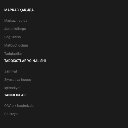
МАРКАЗ ҲАҚИДА
Markaz haqida
Jurnalistlarga
Bogʻlanish
Matbuot uchun
Tadqiqotlar
TADQIQOTLAR YOʻNALISHI
Jamiyat
Siyosat va huquq
Iqtisodiyot
YANGILIKLAR
OAV biz haqimizda
Galereya