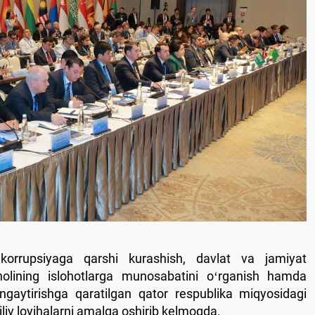
a korrupsiyaga qarshi kurashish, davlat va jamiyat
aholining islohotlarga munosabatini oʻrganish hamda
 kengaytirishga qaratilgan qator respublika miqyosidagi
liliy loyihalarni amalga oshirib kelmoqda.