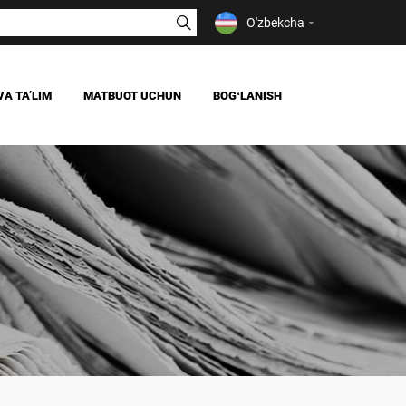
O'zbekcha
VA TAʼLIM
MATBUOT UCHUN
BOGʻLANISH
YANGILIKLAR
OAV BIZ HAQIMIZDA
IYA