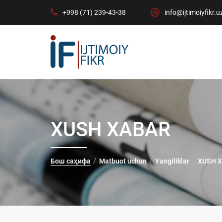
+998 (71) 239-43-38
info@ijtimoiyfikr.u
XUSH XABAR
Бош саҳифа
Matbuot uchun
Yangiliklar
XUSH 