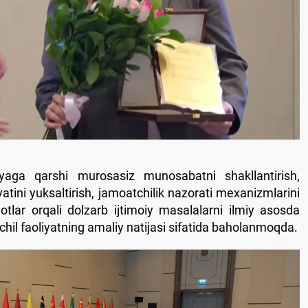
yaga qarshi murosasiz munosabatni shakllantirish,
atini yuksaltirish, jamoatchilik nazorati mexanizmlarini
otlar orqali dolzarb ijtimoiy masalalarni ilmiy asosda
chil faoliyatning amaliy natijasi sifatida baholanmoqda.