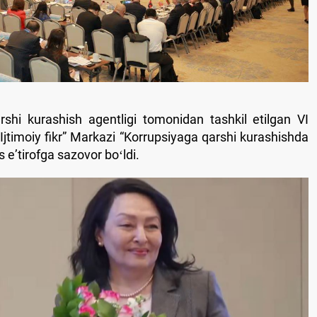
shi kurashish agentligi tomonidan tashkil etilgan VI
Ijtimoiy fikr” Markazi “Korrupsiyaga qarshi kurashishda
 eʼtirofga sazovor boʻldi.