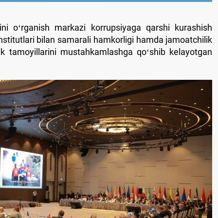
krini oʻrganish markazi korrupsiyaga qarshi kurashish
 institutlari bilan samarali hamkorligi hamda jamoatchilik
oflik tamoyillarini mustahkamlashga qoʻshib kelayotgan