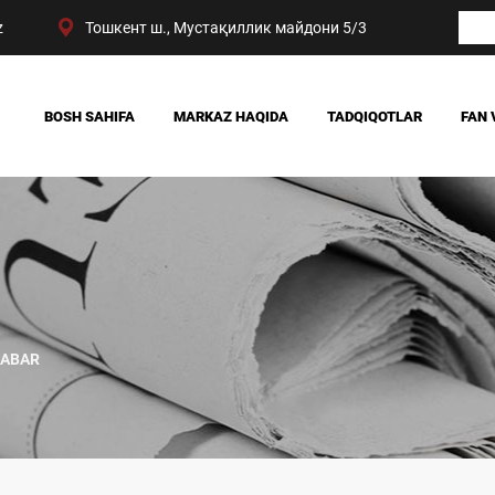
z
Тошкент ш., Мустақиллик майдони 5/3
BOSH SAHIFA
MARKAZ HAQIDA
TADQIQOTLAR
FAN 
BIZNING YUTUQLARIMIZ
JAMIYAT
RAHBARIYAT
SIYOSAT VA HUQUQ
MARKAZ TUZILMASI
IQTISODIYOT
DIGITAL SOTSIOLOG
XABAR