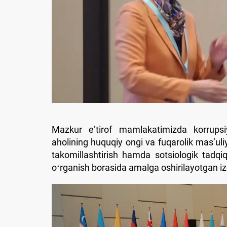
Mazkur eʼtirof mamlakatimizda korrupsi
aholining huquqiy ongi va fuqarolik masʼuliy
takomillashtirish hamda sotsiologik tadqiq
oʻrganish borasida amalga oshirilayotgan iz