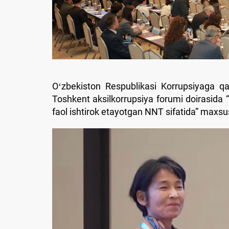
Oʻzbekiston Respublikasi Korrupsiyaga qar
Toshkent aksilkorrupsiya forumi doirasida “
faol ishtirok etayotgan NNT sifatida” maxsus