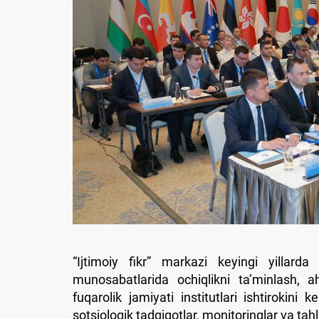
“Ijtimoiy fikr” markazi keyingi yillard
munosabatlarida ochiqlikni taʼminlash, 
fuqarolik jamiyati institutlari ishtirokini
sotsiologik tadqiqotlar, monitoringlar va tah