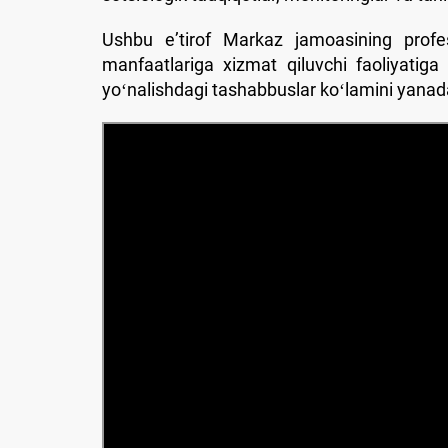
Ushbu eʼtirof Markaz jamoasining profes
manfaatlariga xizmat qiluvchi faoliyatig
yoʻnalishdagi tashabbuslar koʻlamini yanad