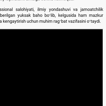
sional salohiyati, ilmiy yondashuvi va jamoatchilik
a berilgan yuksak baho boʻlib, kelgusida ham mazkur
a kengaytirish uchun muhim ragʻbat vazifasini oʻtaydi.