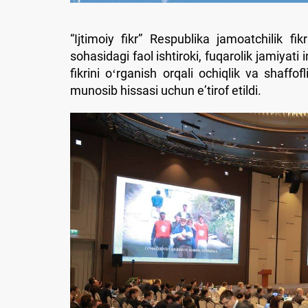
“Ijtimoiy fikr” Respublika jamoatchilik fi
sohasidagi faol ishtiroki, fuqarolik jamiyati
fikrini oʻrganish orqali ochiqlik va shaff
munosib hissasi uchun eʼtirof etildi.