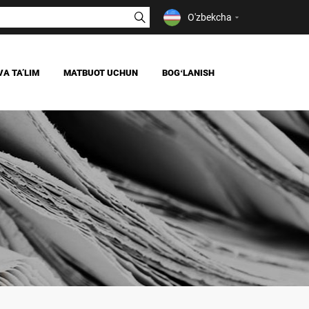
O'zbekcha
VA TAʼLIM
MATBUOT UCHUN
BOGʻLANISH
YANGILIKLAR
OAV BIZ HAQIMIZDA
IYA