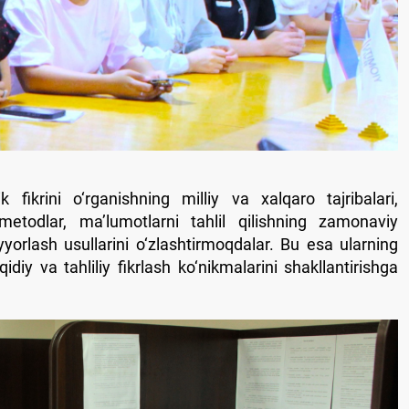
fikrini o‘rganishning milliy va xalqaro tajribalari,
 metodlar, ma’lumotlarni tahlil qilishning zamonaviy
yorlash usullarini o‘zlashtirmoqdalar. Bu esa ularning
nqidiy va tahliliy fikrlash ko‘nikmalarini shakllantirishga