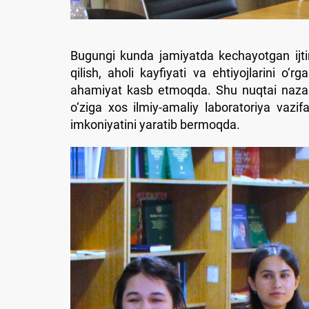
Bugungi kunda jamiyatda kechayotgan ijtimo
qilish, aholi kayfiyati va ehtiyojlarini o‘
ahamiyat kasb etmoqda. Shu nuqtai nazarda
o‘ziga xos ilmiy-amaliy laboratoriya vazif
imkoniyatini yaratib bermoqda.