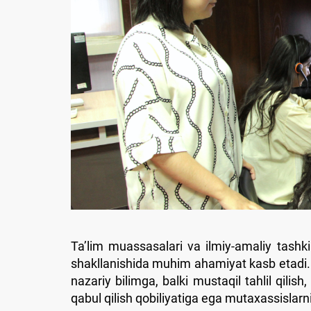
Ta’lim muassasalari va ilmiy-amaliy tashki
shakllanishida muhim ahamiyat kasb etad
nazariy bilimga, balki mustaqil tahlil qilis
qabul qilish qobiliyatiga ega mutaxassislar