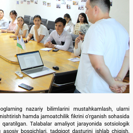
oglarning nazariy bilimlarini mustahkamlash, ularni
nishtirish hamda jamoatchilik fikrini o‘rganish sohasida
a qaratilgan. Talabalar amaliyot jarayonida sotsiologik
g asosiy bosqichlari, tadqiqot dasturini ishlab chiqish,