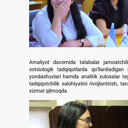
Amaliyot davomida talabalar jamoatchilik 
sotsiologik tadqiqotlarda qo‘llaniladigan
yondashuvlari hamda analitik xulosalar tay
tadqiqotchilik salohiyatini rivojlantirish, ta
xizmat qilmoqda.