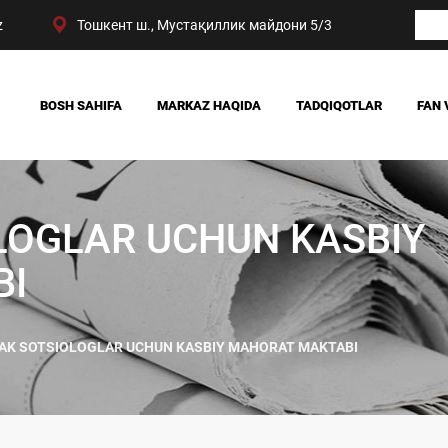
z
Тошкент ш., Мустақиллик майдони 5/3
BOSH SAHIFA
MARKAZ HAQIDA
TADQIQOTLAR
FAN 
BIZNING YUTUQLARIMIZ
JAMIYAT
RAHBARIYAT
SIYOSAT VA HUQUQ
MARKAZ TUZILMASI
IQTISODIYOT
LOGLAR UCHUN KASBIY
DIGITAL SOTSIOLOG
BI
AK SOTSIOLOGLAR UCHUN KASBIY MAHORAT MAKTABI