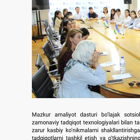
Mazkur amaliyot dasturi bo‘lajak sotsiol
zamonaviy tadqiqot texnologiyalari bilan ta
zarur kasbiy ko‘nikmalarni shakllantirishg
tadqiqotlarni tashkil etish va o‘tkazishnin