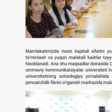
Mamlakatimizda inson kapitali sifatini yuks
ta’minlash va yuqori malakali kadrlar tayyo
hisoblanadi. Ana shu maqsadlar doirasida O‘z
ommaviy kommunikatsiyalar universiteti ha
universitetining sotsiologiya yo‘nalishida
jamoatchilik fikrini o‘rganish markazida mal