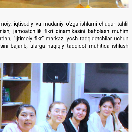
iy, iqtisodiy va madaniy o‘zgarishlarni chuqur tahlil
rganish, jamoatchilik fikri dinamikasini baholash muhim
n, “Ijtimoiy fikr” markazi yosh tadqiqotchilar uchun
asini bajarib, ularga haqiqiy tadqiqot muhitida ishlash