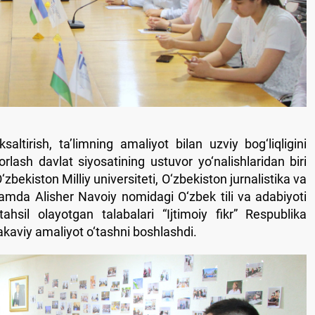
altirish, ta’limning amaliyot bilan uzviy bog‘liqligini
rlash davlat siyosatining ustuvor yo‘nalishlaridan biri
bekiston Milliy universiteti, O‘zbekiston jurnalistika va
mda Alisher Navoiy nomidagi O‘zbek tili va adabiyoti
 tahsil olayotgan talabalari “Ijtimoiy fikr” Respublika
akaviy amaliyot o‘tashni boshlashdi.