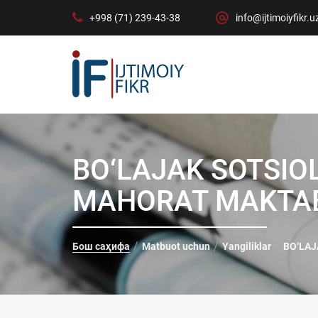
+998 (71) 239-43-38
info@ijtimoiyfikr.u
BO‘LAJAK SOTSIO
MAHORAT MAKTA
Бош саҳифа
Matbuot uchun
Yangiliklar
BO‘LAJ