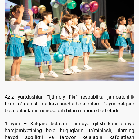
Aziz yurtdoshlar! “Ijtimoiy fikr” respublika jamoatchilik
fikrini oʻrganish markazi barcha bolajonlarni 1-iyun xalqaro
bolajonlar kuni munosabati bilan muborakbod etadi.
1 iyun – Xalqaro bolalarni himoya qilish kuni dunyo
hamjamiyatining bola huquqlarini taʼminlash, ularning
hayoti, sogʻligʻi va farovon kelajagini kafolatlash