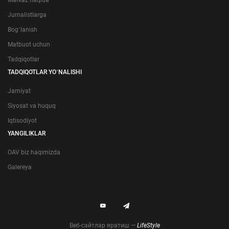
Jurnalistlarga
Bogʻlanish
Matbuot uchun
Tadqiqotlar
TADQIQOTLAR YOʻNALISHI
Jamiyat
Siyosat va huquq
Iqtisodiyot
YANGILIKLAR
OAV biz haqimizda
Galereya
Веб-сайтлар яратиш —
LifeStyle