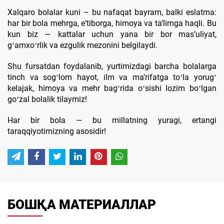
Xalqaro bolalar kuni – bu nafaqat bayram, balki eslatma:
har bir bola mehrga, eʼtiborga, himoya va taʼlimga haqli. Bu
kun biz — kattalar uchun yana bir bor masʼuliyat,
gʻamxoʻrlik va ezgulik mezonini belgilaydi.
Shu fursatdan foydalanib, yurtimizdagi barcha bolalarga
tinch va sogʻlom hayot, ilm va maʼrifatga toʻla yorugʻ
kelajak, himoya va mehr bagʻrida oʻsishi lozim boʻlgan
goʻzal bolalik tilaymiz!
Har bir bola — bu millatning yuragi, ertangi
taraqqiyotimizning asosidir!
БОШҚА МАТЕРИАЛЛАР