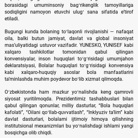
borasidagi umuminsoniy bagʻrikenglik tamoyillariga
sodiqligini namoyon etuvchi ulugʻ sana sifatida eʼtirof
etiladi.
Bugungi kunda bolaning toʻlaqonli rivojlanishi — nafaqat
oila, balki butun jamiyat, davlat va global insoniyat
masʼuliyatidagi ustuvor vazifadir. YUNESKO, YUNISEF kabi
xalqaro tashkilotlar tomonidan qabul qilingan
konvensiyalar, inson huquqlari toʻgʻrisidagi umumjahon
deklaratsiyasi, Bolalar huquqlari toʻgʻrisidagi konvensiya
kabi xalqaro-huquqiy asoslar bola manfaatlarini
taʼminlashda muhim poydevor boʻlib xizmat qilmoqda.
Oʻzbekistonda ham mazkur yoʻnalishda keng qamrovli
siyosat yuritilmoqda. Prezidentimiz tashabbuslari bilan
qabul qilingan qonunlar, milliy dasturlar, “Bola huquqlari
kafolati”, “Oilani qoʻllab-quvvatlash”, “Inklyuziv taʼlim” kabi
davlat dasturlari, bolalarni ijtimoiy himoya qilishning
institutsional mexanizmlari bu yoʻnalishdagi ishlarni yangi
bosqichga olib chiqdi.