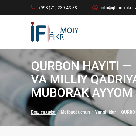
+998 (71) 239-43-38
info@ijtimoiyfikr.u
QURBON HAYITI —
VA MILLIY QADRI
MUBORAK AYYOM
Бош саҳифа
Matbuot uchun
Yangiliklar
QURBON