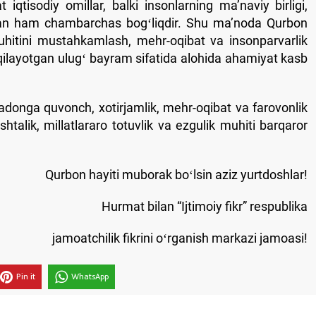
iqtisodiy omillar, balki insonlarning maʼnaviy birligi,
bilan ham chambarchas bogʻliqdir. Shu maʼnoda Qurbon
muhitini mustahkamlash, mehr-oqibat va insonparvarlik
 qilayotgan ulugʻ bayram sifatida alohida ahamiyat kasb
adonga quvonch, xotirjamlik, mehr-oqibat va farovonlik
shtalik, millatlararo totuvlik va ezgulik muhiti barqaror
Qurbon hayiti muborak boʻlsin aziz yurtdoshlar!
Hurmat bilan “Ijtimoiy fikr” respublika
jamoatchilik fikrini oʻrganish markazi jamoasi!
Pin it
WhatsApp