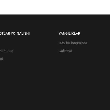
OTLAR YOʻNALISHI
YANGILIKLAR
OAV biz haqimizda
va huquq
Galereya
yot