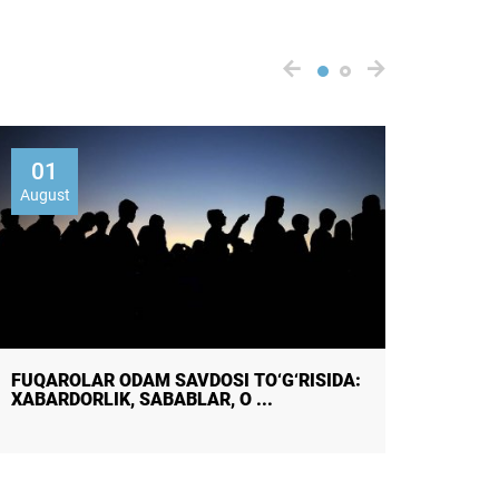
01
07
August
Augus
FUQAROLAR ODAM SAVDOSI TO‘G‘RISIDA:
ONLAY
XABARDORLIK, SABABLAR, O ...
IZCHIL