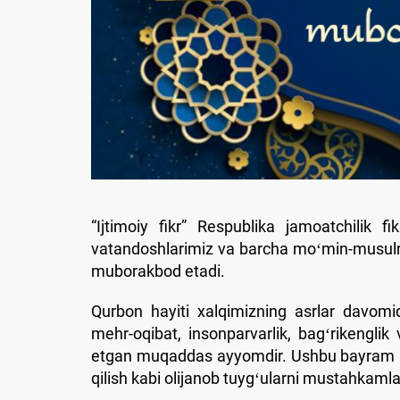
“Ijtimoiy fikr” Respublika jamoatchilik fi
vatandoshlarimiz va barcha moʻmin-musulm
muborakbod etadi.
Qurbon hayiti xalqimizning asrlar davomida
mehr-oqibat, insonparvarlik, bagʻrikenglik
etgan muqaddas ayyomdir. Ushbu bayram inso
qilish kabi olijanob tuygʻularni mustahkamla