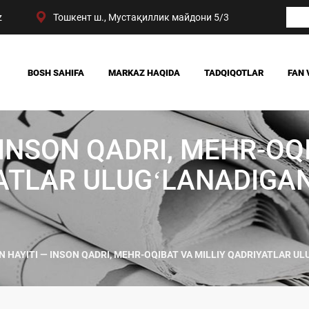
z
Тошкент ш., Мустақиллик майдони 5/3
BOSH SAHIFA
MARKAZ HAQIDA
TADQIQOTLAR
FAN 
BIZNING YUTUQLARIMIZ
JAMIYAT
RAHBARIYAT
SIYOSAT VA HUQUQ
 INSON QADRI, MEHR-OQ
MARKAZ TUZILMASI
IQTISODIYOT
DIGITAL SOTSIOLOG
YATLAR ULUGʻLANADIGA
 HAYITI — INSON QADRI, MEHR-OQIBAT VA MILLIY QADRIYATLAR 