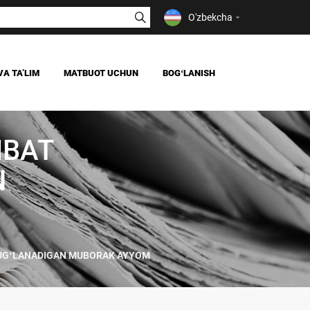
O'zbekcha
VA TAʼLIM
MATBUOT UCHUN
BOGʻLANISH
YANGILIKLAR
OAV BIZ HAQIMIZDA
IBAT
IYA
N
ULUGʻLANADIGAN MUBORAK AYYOM