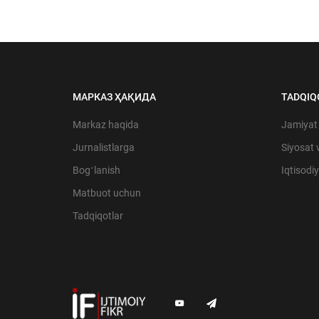
МАРКАЗ ҲАҚИДА
TADQIQ
Markaz haqida
Jamiyat
Jurnalistlarga
Siyosat 
Bogʻlanish
Iqtisodi
Matbuot uchun
Tadqiqotlar