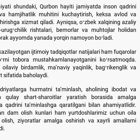
yati shundaki, Qurbon hayiti jamiyatda inson qadrini
va hamjihatlik muhitini kuchaytirish, keksa avlod va
irishga xizmat qiladi. Ayniqsa, oʻzbek xalqining azaliy
h-urugʻchilik rishtalari, bemorlar va muhtojlar holidan
borak ayyomda yanada yorqin namoyon boʻladi.
azilayotgan ijtimoiy tadqiqotlar natijalari ham fuqarolar
 oʻrni tobora mustahkamlanayotganini koʻrsatmoqda.
oilaviy birdamlik, maʼnaviy yaqinlik, bagʻrikenglik va
 sifatida baholaydi.
driyatlarga hurmatni taʼminlash, aholining ibodat va
 qulay shart-sharoitlar yaratish borasida amalga
a qadrini taʼminlashga qaratilgani bilan ahamiyatlidir.
an dam olish kunlari ham yurtdoshlarimiz uchun oila
olish, ziyoratlar amalga oshirish va xayrli amallarni
i.