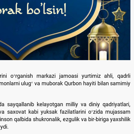
krini oʻrganish markazi jamoasi yurtimiz ahli, qadrli
onlarni ulugʻ va muborak Qurbon hayiti bilan samimiy
 sayqallanib kelayotgan milliy va diniy qadriyatlari,
 va saxovat kabi yuksak fazilatlarini oʻzida mujassam
n qalbida shukronalik, ezgulik va bir-biriga yaxshilik
ydi.