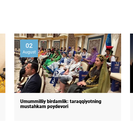
02
August
Umummilliy birdamlik: taraqqiyotning
mustahkam poydevori