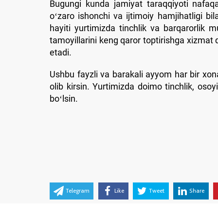
Bugungi kunda jamiyat taraqqiyoti nafaqat 
oʻzaro ishonchi va ijtimoiy hamjihatligi 
hayiti yurtimizda tinchlik va barqarorlik 
tamoyillarini keng qaror toptirishga xizmat
etadi.
Ushbu fayzli va barakali ayyom har bir xon
olib kirsin. Yurtimizda doimo tinchlik, osoyi
boʻlsin.
Telegram
Like
Tweet
Share