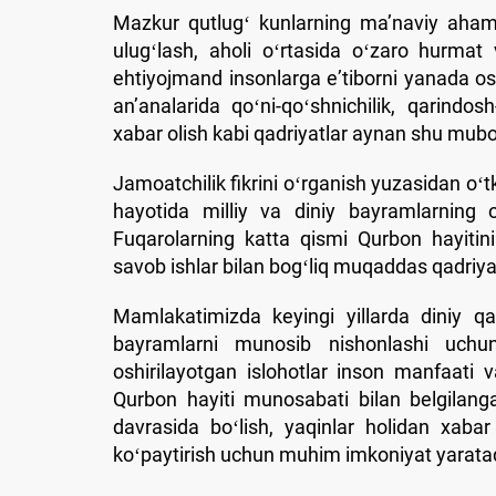
Mazkur qutlugʻ kunlarning maʼnaviy ahami
ulugʻlash, aholi oʻrtasida oʻzaro hurmat 
ehtiyojmand insonlarga eʼtiborni yanada osh
anʼanalarida qoʻni-qoʻshnichilik, qarindos
xabar olish kabi qadriyatlar aynan shu mu
Jamoatchilik fikrini oʻrganish yuzasidan oʻtk
hayotida milliy va diniy bayramlarning
Fuqarolarning katta qismi Qurbon hayitini 
savob ishlar bilan bogʻliq muqaddas qadriyat
Mamlakatimizda keyingi yillarda diniy qa
bayramlarni munosib nishonlashi uchun
oshirilayotgan islohotlar inson manfaati v
Qurbon hayiti munosabati bilan belgilang
davrasida boʻlish, yaqinlar holidan xabar 
koʻpaytirish uchun muhim imkoniyat yaratad