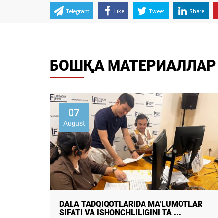
Telegram
Like
Tweet
Share
БОШҚА МАТЕРИАЛЛАР
07
August
OTLAR
DALA TADQIQOTLARIDA MA’LUMOTLAR
SIFATI VA ISHONCHLILIGINI TA ...