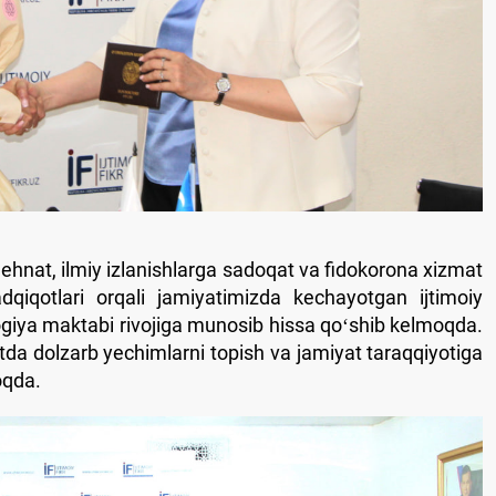
ehnat, ilmiy izlanishlarga sadoqat va fidokorona xizmat
dqiqotlari orqali jamiyatimizda kechayotgan ijtimoiy
iologiya maktabi rivojiga munosib hissa qoʻshib kelmoqda.
otda dolzarb yechimlarni topish va jamiyat taraqqiyotiga
oqda.