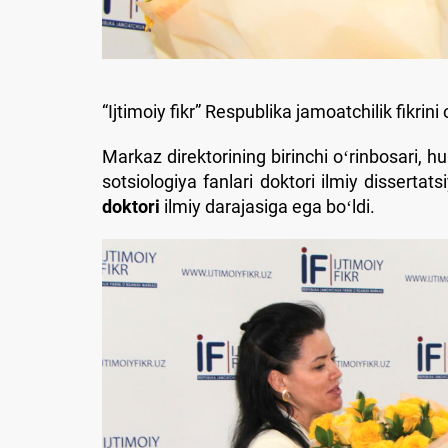
“Ijtimoiy fikr” Respublika jamoatchilik fikrin
Markaz direktorining birinchi oʻrinbosari,
sotsiologiya fanlari doktori ilmiy dissertat
doktori
ilmiy darajasiga ega boʻldi.