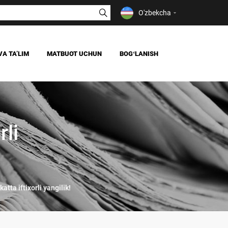
O'zbekcha
VA TAʼLIM
MATBUOT UCHUN
BOGʻLANISH
YANGILIKLAR
OAV BIZ HAQIMIZDA
IYA
rli
tta iftixorli yangilik!