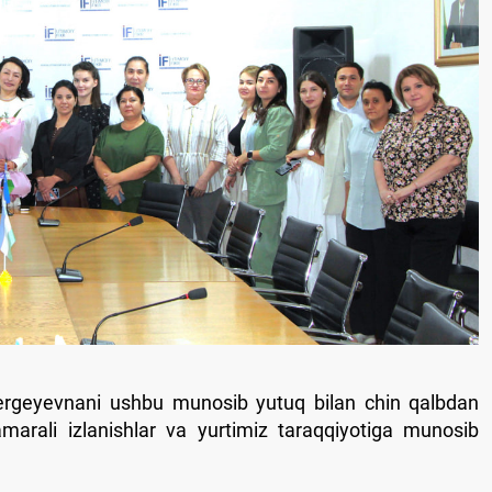
 Sergeyevnani ushbu munosib yutuq bilan chin qalbdan
amarali izlanishlar va yurtimiz taraqqiyotiga munosib