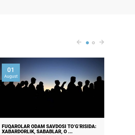
01
07
August
Augus
FUQAROLAR ODAM SAVDOSI TO‘G‘RISIDA:
ONLAY
XABARDORLIK, SABABLAR, O ...
IZCHIL