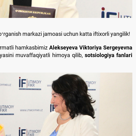
i oʻrganish markazi jamoasi uchun katta iftixorli yangilik!
 hurmatli hamkasbimiz
Alekse
y
eva Viktoriya Serge
y
evna
siyasini muvaffaqiyatli himoya qilib,
sotsiologiya fanlari