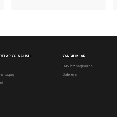
OTLAR YOʻNALISHI
YANGILIKLAR
OAV biz haqimizda
va huquq
Galereya
yot