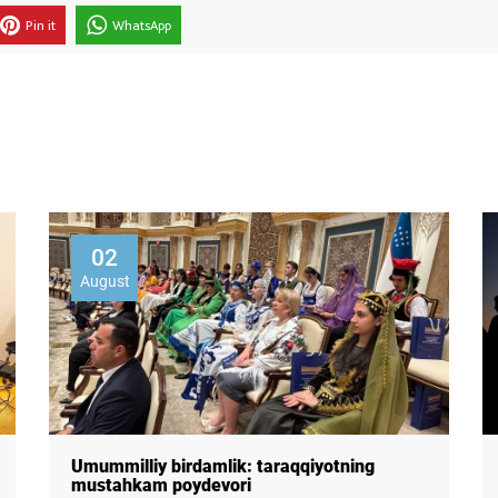
Pin it
WhatsApp
02
August
Umummilliy birdamlik: taraqqiyotning
mustahkam poydevori