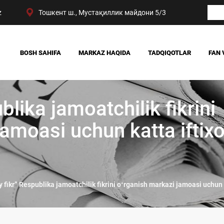
z
Тошкент ш., Мустақиллик майдони 5/3
BOSH SAHIFA
MARKAZ HAQIDA
TADQIQOTLAR
FAN 
BIZNING YUTUQLARIMIZ
JAMIYAT
RAHBARIYAT
SIYOSAT VA HUQUQ
ublika jamoatchilik fikrini
MARKAZ TUZILMASI
IQTISODIYOT
DIGITAL SOTSIOLOG
amoasi uchun katta iftixo
y fikr” Respublika jamoatchilik fikrini oʻrganish markazi jamoasi uchun ka