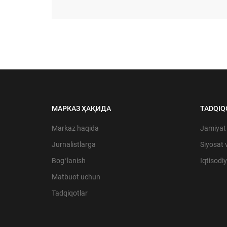
МАРКАЗ ҲАҚИДА
TADQIQ
Markaz haqida
Jamiyat
Jurnalistlarga
Siyosat 
Bogʻlanish
Iqtisodi
Matbuot uchun
Tadqiqotlar