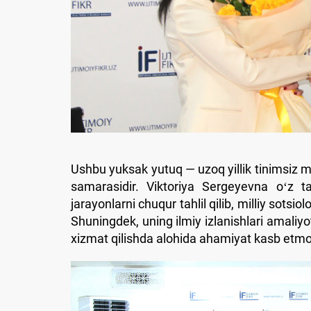
Ushbu yuksak yutuq — uzoq yillik tinimsiz m
samarasidir. Viktoriya Sergeyevna oʻz ta
jarayonlarni chuqur tahlil qilib, milliy sots
Shuningdek, uning ilmiy izlanishlari amaliy
xizmat qilishda alohida ahamiyat kasb etm