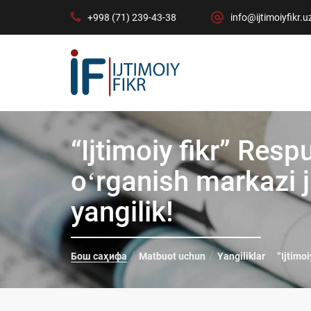
+998 (71) 239-43-38
info@ijtimoiyfikr.u
“Ijtimoiy fikr” Resp
oʻrganish markazi j
yangilik!
Бош саҳифа
Matbuot uchun
Yangiliklar
“Ijtimoi