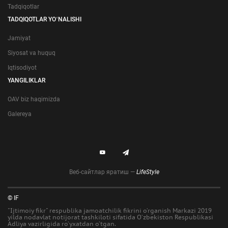
Tadqiqotlar
TADQIQOTLAR YOʻNALISHI
Jamiyat
Siyosat va huquq
Iqtisodiyot
YANGILIKLAR
OAV biz haqimizda
Galereya
Веб-сайтлар яратиш —
LifeStyle
© IF
"Ijtimoiy fikr" respublika jamoatchilik fikrini o‘rganish Markazi 2019
yilda nodavlat notijorat tashkiloti sifatida O‘zbekiston Respublikasi
Adliya vazirligida ro‘yxatdan o‘tgan.