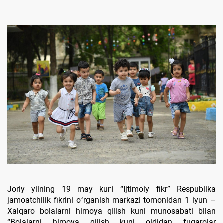
Joriy yilning 19 may kuni “Ijtimoiy fikr” Respublika
jamoatchilik fikrini oʻrganish markazi tomonidan 1 iyun –
Xalqaro bolalarni himoya qilish kuni munosabati bilan
“Bolalarni himoya qilish kuni oldidan fuqarolar