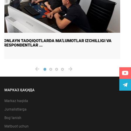
DALA TADQIQOTLARIDA MA’LUMOTLAR SIFATI VA
ISHONCHLILIGINI TA ...
МАРКАЗ ҲАҚИДА
Markaz haqida
Jurnalistlarga
Bogʻlanish
Matbuot uchun