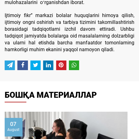
mulohazalarini oʻrganishdan iborat.
Ijtimoiy fikr” markazi bolalar huquqlarini himoya qilish,
ijtimoiy ongni oshirish va tarbiya tizimini takomillashtirish
borasidagi tadqiqotlarni izchil davom ettiradi. Ushbu
tadqiqot jamiyatda bolalarga oid masalalarning dolzarbligi
va ularni hal etishda barcha manfaatdor tomonlarning
hamkorligi muhim ekanini yaqqol namoyon qiladi.
БОШҚА МАТЕРИАЛЛАР
07
August