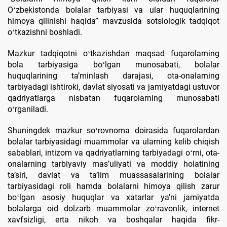
Oʻzbekistonda bolalar tarbiyasi va ular huquqlarining
himoya qilinishi haqida” mavzusida sotsiologik tadqiqot
oʻtkazishni boshladi.
Mazkur tadqiqotni oʻtkazishdan maqsad fuqarolarning
bola tarbiyasiga boʻlgan munosabati, bolalar
huquqlarining taʼminlash darajasi, ota-onalarning
tarbiyadagi ishtiroki, davlat siyosati va jamiyatdagi ustuvor
qadriyatlarga nisbatan fuqarolarning munosabati
oʻrganiladi.
Shuningdek mazkur soʻrovnoma doirasida fuqarolardan
bolalar tarbiyasidagi muammolar va ularning kelib chiqish
sabablari, intizom va qadriyatlarning tarbiyadagi oʻrni, ota-
onalarning tarbiyaviy masʼuliyati va moddiy holatining
taʼsiri, davlat va taʼlim muassasalarining bolalar
tarbiyasidagi roli hamda bolalarni himoya qilish zarur
boʻlgan asosiy huquqlar va xatarlar yaʼni jamiyatda
bolalarga oid dolzarb muammolar zoʻravonlik, internet
xavfsizligi, erta nikoh va boshqalar haqida fikr-