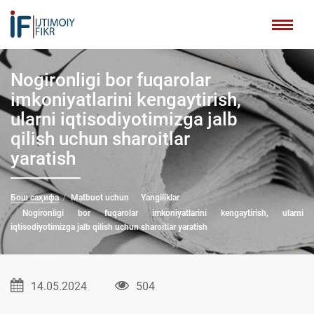
Nogironligi bor fuqarolar
imkoniyatlarini kengaytirish,
ularni iqtisodiyotimizga jalb
qilish uchun sharoitlar
yaratish
Бош саҳифа
Matbuot uchun
Yangiliklar
Nogironligi bor fuqarolar imkoniyatlarini kengaytirish, ularni
iqtisodiyotimizga jalb qilish uchun sharoitlar yaratish
14.05.2024
504