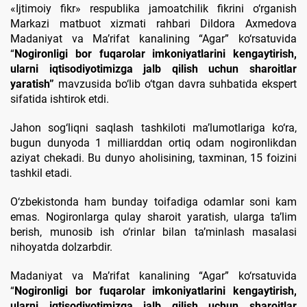
«Ijtimoiy fikr» respublika jamoatchilik fikrini o‘rganish
Markazi matbuot xizmati rahbari Dildora Axmedova
Madaniyat va Ma’rifat kanalining “Agar” ko‘rsatuvida
“
Nogironligi bor fuqarolar imkoniyatlarini kengaytirish,
ularni iqtisodiyotimizga jalb qilish uchun sharoitlar
yaratish”
mavzusida bo‘lib o‘tgan davra suhbatida ekspert
sifatida ishtirok etdi.
Jahon sog‘liqni saqlash tashkiloti ma’lumotlariga ko‘ra,
bugun dunyoda 1 milliarddan ortiq odam nogironlikdan
aziyat chekadi. Bu dunyo aholisining, taxminan, 15 foizini
tashkil etadi.
O‘zbekistonda ham bunday toifadiga odamlar soni kam
emas. Nogironlarga qulay sharoit yaratish, ularga ta’lim
berish, munosib ish o‘rinlar bilan ta’minlash masalasi
nihoyatda dolzarbdir.
Madaniyat va Ma’rifat kanalining “Agar” ko‘rsatuvida
“
Nogironligi bor fuqarolar imkoniyatlarini kengaytirish,
ularni iqtisodiyotimizga jalb qilish uchun sharoitlar