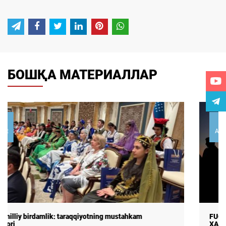
БОШҚА МАТЕРИАЛЛАР
01
August
FUQAROLAR ODAM SAVDOSI TO‘G‘RISIDA:
XABARDORLIK, SABABLAR, O ...