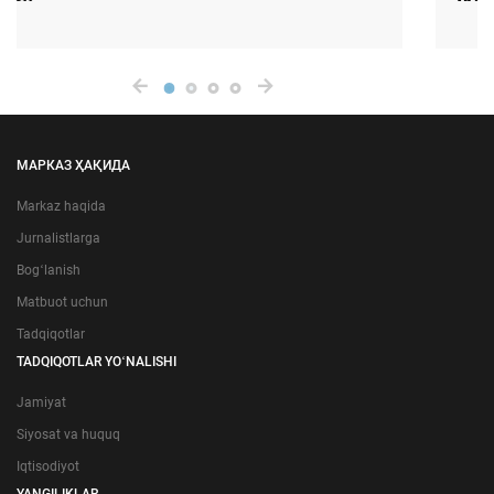
МАРКАЗ ҲАҚИДА
Markaz haqida
Jurnalistlarga
Bogʻlanish
Matbuot uchun
Tadqiqotlar
TADQIQOTLAR YOʻNALISHI
Jamiyat
Siyosat va huquq
Iqtisodiyot