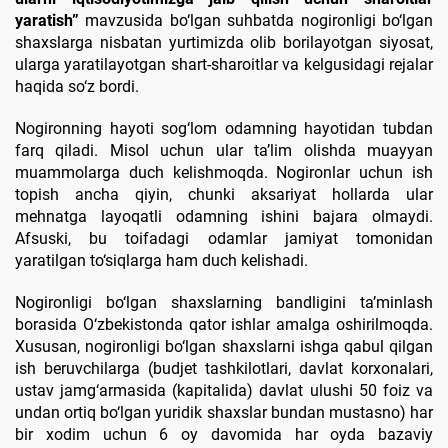
yaratish”
mavzusida bo‘lgan suhbatda nogironligi bo‘lgan
shaxslarga nisbatan yurtimizda olib borilayotgan siyosat,
ularga yaratilayotgan shart-sharoitlar va kelgusidagi rejalar
haqida so‘z bordi.
Nogironning hayoti sog‘lom odamning hayotidan tubdan
farq qiladi. Misol uchun ular ta’lim olishda muayyan
muammolarga duch kelishmoqda. Nogironlar uchun ish
topish ancha qiyin, chunki aksariyat hollarda ular
mehnatga layoqatli odamning ishini bajara olmaydi.
Afsuski, bu toifadagi odamlar jamiyat tomonidan
yaratilgan to‘siqlarga ham duch kelishadi.
Nogironligi bo‘lgan shaxslarning bandligini ta’minlash
borasida O‘zbekistonda qator ishlar amalga oshirilmoqda.
Xususan, nogironligi bo‘lgan shaxslarni ishga qabul qilgan
ish beruvchilarga (budjet tashkilotlari, davlat korxonalari,
ustav jamg‘armasida (kapitalida) davlat ulushi 50 foiz va
undan ortiq bo‘lgan yuridik shaxslar bundan mustasno) har
bir xodim uchun 6 oy davomida har oyda bazaviy