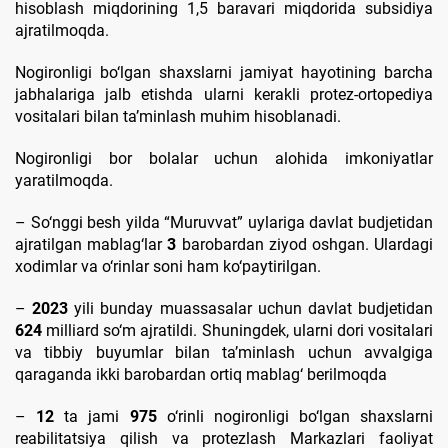
hisoblash miqdorining 1,5 baravari miqdorida subsidiya
ajratilmoqda.
Nogironligi bo‘lgan shaxslarni jamiyat hayotining barcha
jabhalariga jalb etishda ularni kerakli protez-ortopediya
vositalari bilan ta’minlash muhim hisoblanadi.
Nogironligi bor bolalar uchun alohida imkoniyatlar
yaratilmoqda.
– So‘nggi besh yilda “Muruvvat” uylariga davlat budjetidan
ajratilgan mablag‘lar
3
barobardan ziyod oshgan. Ulardagi
xodimlar va o‘rinlar soni ham ko‘paytirilgan.
–
2023
yili bunday muassasalar uchun davlat budjetidan
624
milliard so‘m ajratildi. Shuningdek, ularni dori vositalari
va tibbiy buyumlar bilan ta’minlash uchun avvalgiga
qaraganda ikki barobardan ortiq mablag‘ berilmoqda
–
12
ta jami
975
o‘rinli nogironligi bo‘lgan shaxslarni
reabilitatsiya qilish va protezlash Markazlari faoliyat