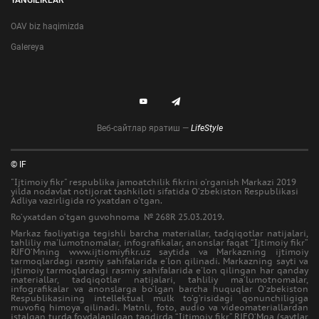
YANGILIKLAR
OAV biz haqimizda
Galereya
Веб-сайтлар яратиш —
LifeStyle
© IF
"Ijtimoiy fikr" respublika jamoatchilik fikrini o‘rganish Markazi 2019
yilda nodavlat notijorat tashkiloti sifatida O‘zbekiston Respublikasi
Adliya vazirligida ro‘yxatdan o‘tgan.
Ro‘yxatdan o‘tgan guvohnoma № 268R 25.03.2019.
Markaz faoliyatiga tegishli barcha materiallar, tadqiqotlar natijalari,
tahliliy ma'lumotnomalar, infografikalar, anonslar faqat “Ijtimoiy fikr”
RJFO‘Mning www.ijtiomiyfikr.uz saytida va Markazning ijtimoiy
tarmoqlardagi rasmiy sahifalarida e'lon qilinadi. Markazning sayti va
ijtimoiy tarmoqlardagi rasmiy sahifalarida e'lon qilingan har qanday
materiallar, tadqiqotlar natijalari, tahliliy ma'lumotnomalar,
infografikalar va anonslarga bo‘lgan barcha huquqlar O‘zbekiston
Respublikasining intellektual mulk to‘g‘risidagi qonunchiligiga
muvofiq himoya qilinadi. Matnli, foto, audio va videomateriallardan
istalgan turda foydalanilgan taqdirda “Ijtimoiy fikr” RJFO‘Mga (saytlar