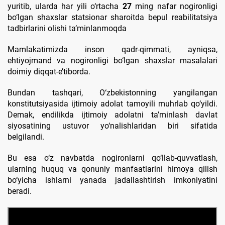
yuritib, ularda har yili o‘rtacha
27
ming nafar nogironligi
bo‘lgan shaxslar statsionar sharoitda bepul reabilitatsiya
tadbirlarini olishi ta’minlanmoqda
Mamlakatimizda inson qadr-qimmati, ayniqsa,
ehtiyojmand va nogironligi bo‘lgan shaxslar masalalari
doimiy diqqat-e’tiborda.
Bundan tashqari, O‘zbekistonning yangilangan
konstitutsiyasida ijtimoiy adolat tamoyili muhrlab qo‘yildi.
Demak, endilikda ijtimoiy adolatni ta’minlash davlat
siyosatining ustuvor yo‘nalishlaridan biri sifatida
belgilandi.
Bu esa o‘z navbatda nogironlarni qo‘llab-quvvatlash,
ularning huquq va qonuniy manfaatlarini himoya qilish
bo‘yicha ishlarni yanada jadallashtirish imkoniyatini
beradi.