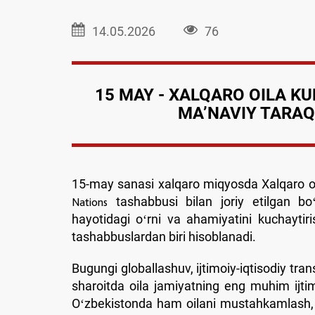
14.05.2026
76
15 MAY - XALQARO OILA KU
MAʼNAVIY TARAQ
15-may sanasi xalqaro miqyosda Xalqaro oi
tashabbusi bilan joriy etilgan boʻl
Nations
hayotidagi oʻrni va ahamiyatini kuchaytiris
tashabbuslardan biri hisoblanadi.
Bugungi globallashuv, ijtimoiy-iqtisodiy t
sharoitda oila jamiyatning eng muhim ijtim
Oʻzbekistonda ham oilani mustahkamlash, m