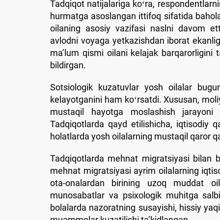
Tadqiqot natijalariga koʻra, respondentlar
hurmatga asoslangan ittifoq sifatida bahola
oilaning asosiy vazifasi naslni davom ett
avlodni voyaga yetkazishdan iborat ekanligi
maʼlum qismi oilani kelajak barqarorligini t
bildirgan.
Sotsiologik kuzatuvlar yosh oilalar bugu
kelayotganini ham koʻrsatdi. Xususan, moliyav
mustaqil hayotga moslashish jarayoni o
Tadqiqotlarda qayd etilishicha, iqtisodiy
holatlarda yosh oilalarning mustaqil qaror qab
Tadqiqotlarda mehnat migratsiyasi bilan bo
mehnat migratsiyasi ayrim oilalarning iqtis
ota-onalardan birining uzoq muddat oila
munosabatlar va psixologik muhitga salbiy
bolalarda nazoratning susayishi, hissiy yaqi
muammolar kuzatilishi taʼkidlangan.