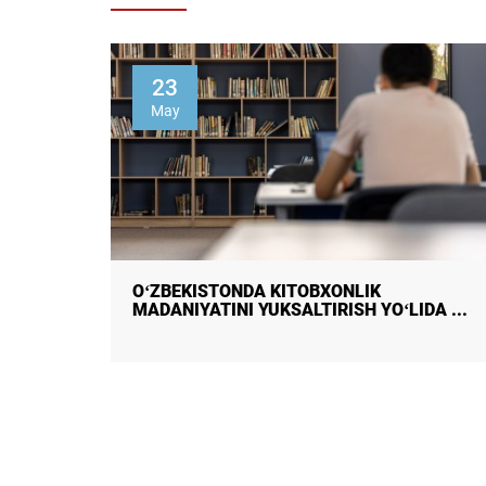
31
March
Ijtimoiy fikr respublika jamoatchilik fikrini
A ...
o‘rganish Markazi
FUQAROLAR KITOB MUTOLAASI HAQIDA:
QIZIQISHLAR VA AFZALLIKLAR