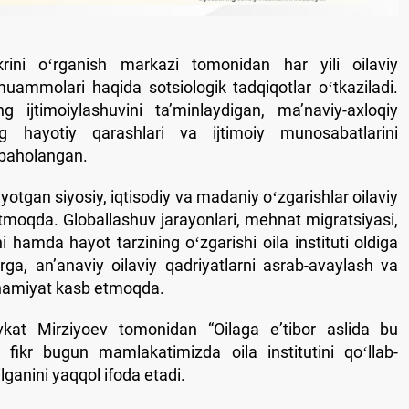
fikrini oʻrganish markazi tomonidan har yili oilaviy
muammolari haqida sotsiologik tadqiqotlar oʻtkaziladi.
g ijtimoiylashuvini taʼminlaydigan, maʼnaviy-axloqiy
ing hayotiy qarashlari va ijtimoiy munosabatlarini
 baholangan.
yotgan siyosiy, iqtisodiy va madaniy oʻzgarishlar oilaviy
moqda. Globallashuv jarayonlari, mehnat migratsiyasi,
hi hamda hayot tarzining oʻzgarishi oila instituti oldiga
ga, anʼanaviy oilaviy qadriyatlarni asrab-avaylash va
hamiyat kasb etmoqda.
vkat Mirziyoev tomonidan “Oilaga eʼtibor aslida bu
n fikr bugun mamlakatimizda oila institutini qoʻllab-
lganini yaqqol ifoda etadi.