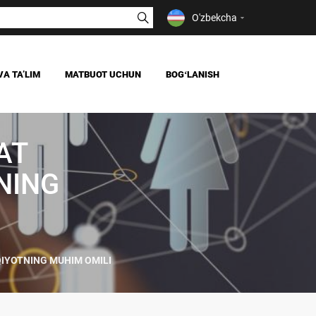
O'zbekcha
VA TAʼLIM
MATBUOT UCHUN
BOGʻLANISH
YANGILIKLAR
OAV BIZ HAQIMIZDA
AT
IYA
NING
QIYOTNING MUHIM OMILI