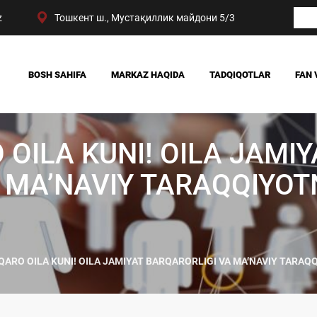
z
Тошкент ш., Мустақиллик майдони 5/3
BOSH SAHIFA
MARKAZ HAQIDA
TADQIQOTLAR
FAN 
BIZNING YUTUQLARIMIZ
JAMIYAT
RAHBARIYAT
SIYOSAT VA HUQUQ
 OILA KUNI! OILA JAMIY
MARKAZ TUZILMASI
IQTISODIYOT
DIGITAL SOTSIOLOG
 MAʼNAVIY TARAQQIYOT
LQARO OILA KUNI! OILA JAMIYAT BARQARORLIGI VA MAʼNAVIY TARAQ