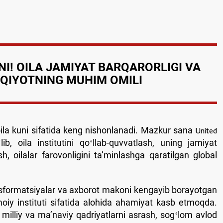
NI! OILA JAMIYAT BARQARORLIGI VA
QIYOTNING MUHIM OMILI
la kuni sifatida keng nishonlanadi. Mazkur sana
United
ib, oila institutini qoʻllab-quvvatlash, uning jamiyat
h, oilalar farovonligini taʼminlashga qaratilgan global
ransformatsiyalar va axborot makoni kengayib borayotgan
oiy instituti sifatida alohida ahamiyat kasb etmoqda.
illiy va maʼnaviy qadriyatlarni asrash, sogʻlom avlod