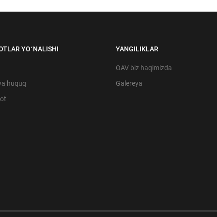
OTLAR YOʻNALISHI
YANGILIKLAR
OAV biz haqimizda
va huquq
Galereya
yot