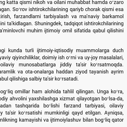
ning katta qismi nikoh va oilani muhabbat hamda oʻzaro
gan. Soʻrov ishtirokchilarining qariyb chorak qismi esa
irish, farzandlarni tarbiyalash va maʼnaviy barkamol
ni taʼkidlagan. Shuningdek, tadqiqot ishtirokchilarining
aʼminlovchi muhim ijtimoiy omil sifatida qabul qilishini
ngi kunda turli ijtimoiy-iqtisodiy muammolarga duch
iy qiyinchiliklar, doimiy ish oʻrni va uy-joy masalalari,
ilaviy munosabatlarga jiddiy taʼsir koʻrsatmoqda.
 qaramlik va ota-onalarga haddan ziyod tayanish ayrim
ul qilishiga salbiy taʼsir koʻrsatadi.
gʻliq omillar ham alohida tahlil qilingan. Unga koʻra,
odiy ahvolini yaxshilashga xizmat qilayotgan boʻlsa-da,
dan tashqarida boʻlishi farzand tarbiyasi, oilaviy
 taʼsir koʻrsatishi mumkinligi qayd etilgan. Ayniqsa,
nlikning kamayishi va ijtimoiylashuv bilan bogʻliq qator