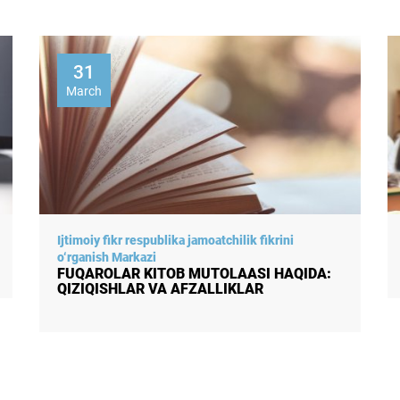
12
February
11 FEVRAL – XALQARO ILM-FAN
SOHASIDAGI XOTIN-QIZLAR KUNI