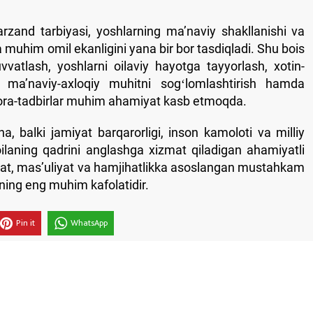
farzand tarbiyasi, yoshlarning maʼnaviy shakllanishi va
a muhim omil ekanligini yana bir bor tasdiqladi. Shu bois
uvvatlash, yoshlarni oilaviy hayotga tayyorlash, xotin-
sh, maʼnaviy-axloqiy muhitni sogʻlomlashtirish hamda
chora-tadbirlar muhim ahamiyat kasb etmoqda.
, balki jamiyat barqarorligi, inson kamoloti va milliy
laning qadrini anglashga xizmat qiladigan ahamiyatli
mat, masʼuliyat va hamjihatlikka asoslangan mustahkam
kning eng muhim kafolatidir.
Pin it
WhatsApp