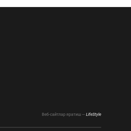
Веб-сайтлар яратиш —
LifeStyle