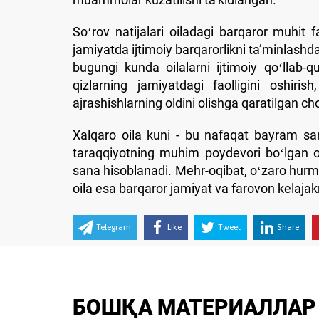
Soʻrov natijalari oiladagi barqaror muhit 
jamiyatda ijtimoiy barqarorlikni taʼminlashd
bugungi kunda oilalarni ijtimoiy qoʻllab-q
qizlarning jamiyatdagi faolligini oshiri
ajrashishlarning oldini olishga qaratilgan 
Xalqaro oila kuni - bu nafaqat bayram sana
taraqqiyotning muhim poydevori boʻlgan oi
sana hisoblanadi. Mehr-oqibat, oʻzaro hur
oila esa barqaror jamiyat va farovon kelaja
Telegram
Like
Tweet
Share
БОШҚА МАТЕРИАЛЛАР