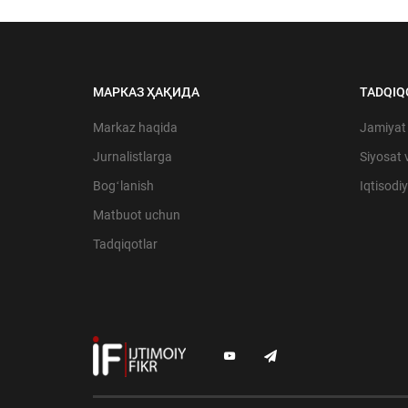
МАРКАЗ ҲАҚИДА
TADQIQ
Markaz haqida
Jamiyat
Jurnalistlarga
Siyosat 
Bogʻlanish
Iqtisodi
Matbuot uchun
Tadqiqotlar