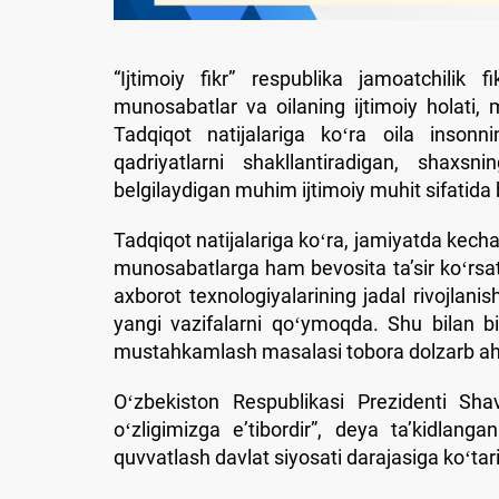
“Ijtimoiy fikr” respublika jamoatchilik 
munosabatlar va oilaning ijtimoiy holati, 
Tadqiqot natijalariga koʻra oila insonnin
qadriyatlarni shakllantiradigan, shaxsn
belgilaydigan muhim ijtimoiy muhit sifatida
Tadqiqot natijalariga koʻra, jamiyatda kecha
munosabatlarga ham bevosita taʼsir koʻrsat
axborot texnologiyalarining jadal rivojlanis
yangi vazifalarni qoʻymoqda. Shu bilan bir
mustahkamlash masalasi tobora dolzarb a
Oʻzbekiston Respublikasi Prezidenti Sha
oʻzligimizga eʼtibordir”, deya taʼkidlanga
quvvatlash davlat siyosati darajasiga koʻtari