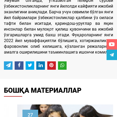
Умуман олганда, ўтказилган телефон сўрови
ўзбекистонликларнинг янги йилолди кайфияти ижобий
эканлигини аниқлади. Барча учун севимли бўлган янги
йил байрамлари ўзбекистонликлар қалбини ўз оиласи
тафти билан иситади, қариндош-уруғлар ва яқин
инсонлар билан мулоқот қилиш қувончини ва ижобий
ўзгаришларга умид бахш этади. Фуқароларнинг янги
2022 йил муваффақиятли бўлишига, хотиржамлик ва
фаровонлик олиб келишига, кўзланган режаларнинг
амалга оширилишини таъминлашига ишончи комил.
БОШҚА МАТЕРИАЛЛАР
27