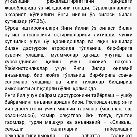
ўтказишни режалаштираётгани ҳақидаги
жавобларида ўз ифодасини топади. Сўралганларнинг
аксарият кўпчилиги Янги йилни ўз оиласи билан
кутишади (97,3%).
Сўров иштирокчилари Янги йилни ўз оиласи билан
кутиш анъанасини ёқтиришларини айтишди, чунки
кўпчилик учун бу қариндошлар ва яқин кишилар
билан дастурхон атрофида тўпланиш, бир-бирига
қувонч улашиш, муаммолар ҳақида унутиш ва
хурсандчилик қилиш учун ажойиб баҳона.
Ўзбекистонликлар учун Янги йилда оилавий
анъаналар, бир жойга тўпланиш, бир-бирига совға-
саломлар улашиш ва илиқ тилаклар билдириш
имконияти энг қадрли бўлиб қолмоқда.
Янги йил учун байрам дастурхонини тайёрлаш – ушбу
байрамнинг анъаналаридан бири. Респондентлар янги
йил дастурхони учун миллий таомлар (масалан, ош,
қозон-кабоб), хамир овқатлар ёки товуқ гўштли
таомлар, турли машҳур ва анъанавий – «Оливье»,
сельдли салатларни тайёрлашни
режалаштиришмоқда ва, албатта, тадқиқот