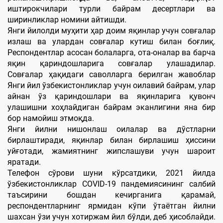
иштирокчилари турли байрам десертлари ва
ширинликлар номини айтишди.
Янги йилолди муҳити ҳар доим яқинлар учун совғалар
излаш ва улардан совғалар кутиш билан боғлиқ.
Респондентлар асосан болаларга, ота-оналар ва барча
яқин қариндошларига совғалар улашадилар.
Совғалар ҳақидаги саволларга берилган жавоблар
Янги йил ўзбекистонликлар учун оилавий байрам, улар
айнан ўз қариндошлари ва яқинларига қувонч
улашишни хоҳлайдиган байрам эканлигини яна бир
бор намойиш этмоқда.
Янги йилни нишонлаш оилалар ва дўстларни
бирлаштиради, яқинлар билан бирлашиш ҳиссини
уйғотади, жамиятнинг жипслашуви учун шароит
яратади.
Телефон сўрови шуни кўрсатдики, 2021 йилда
ўзбекистонликлар COVID-19 пандемиясининг салбий
таъсирини бошдан кечирганига қарамай,
респондентларнинг ярмидан кўпи ўтаётган йилни
шахсан ўзи учун хотиржам йил бўлди, деб ҳисоблайди.