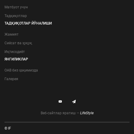
Матбуот учун
Тадқиқотлар
ТАДҚИҚОТЛАР ЙЎНАЛИШИ
Жамият
Сиёсат ва ҳуқуқ
Иқтисодиёт
ЯНГИЛИКЛАР
ОАВ биз ҳақимизда
Галерея
Веб-сайтлар яратиш —
LifeStyle
© IF