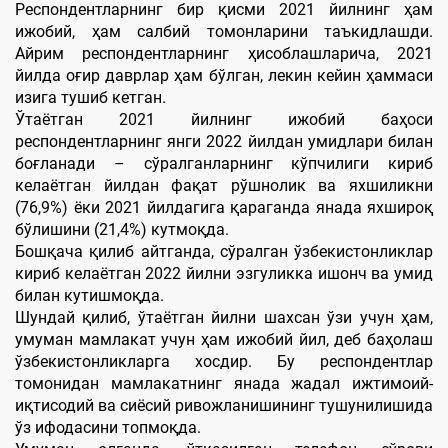
Респондентларнинг бир қисми 2021 йилнинг ҳам
ижобий, ҳам салбий томонларини таъкидлашди.
Айрим респондентларнинг ҳисоблашларича, 2021
йилда оғир даврлар ҳам бўлган, лекин кейин ҳаммаси
изига тушиб кетган.
Ўтаётган 2021 йилнинг ижобий баҳоси
респондентларнинг янги 2022 йилдан умидлари билан
боғланади – сўралганларнинг кўпчилиги кириб
келаётган йилдан фақат рўшнолик ва яхшиликни
(76,9%) ёки 2021 йилдагига қараганда янада яхшироқ
бўлишини (21,4%) кутмоқда.
Бошқача қилиб айтганда, сўралган ўзбекистонликлар
кириб келаётган 2022 йилни эзгуликка ишонч ва умид
билан кутишмоқда.
Шундай қилиб, ўтаётган йилни шахсан ўзи учун ҳам,
умуман мамлакат учун ҳам ижобий йил, деб баҳолаш
ўзбекистонликларга хосдир. Бу респондентлар
томонидан мамлакатнинг янада жадал ижтимоий-
иқтисодий ва сиёсий ривожланишининг тушунилишида
ўз ифодасини топмоқда.