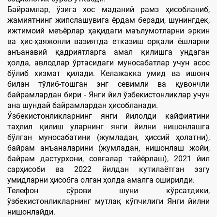
Байрамлар, ўзига хос маданий рамз ҳисобланиб,
жамиятнинг жипслашувига ёрдам беради, шунингдек,
ижтимоий меъёрлар ҳақидаги маълумотларни эркин
ва ҳис-ҳаяжонли вазиятда етказиш орқали ёшларни
анъанавий қадриятларга амал қилишга ундаган
ҳолда, авлодлар ўртасидаги муносабатлар учун асос
бўлиб хизмат қилади. Келажакка умид ва ишонч
билан тўлиб-тошган энг севимли ва қувончли
байрамлардан бири - Янги йил ўзбекистонликлар учун
ана шундай байрамлардан ҳисобланади.
Ўзбекистонликларнинг янги йилолди кайфиятини
таҳлил қилиш уларнинг янги йилни нишонлашга
бўлган муносабатини (жумладан, ҳиссий ҳолатни),
байрам анъаналарини (жумладан, нишонлаш жойи,
байрам дастурхони, совғалар тайёрлаш), 2021 йил
сарҳисоби ва 2022 йилдан кутилаётган эзгу
умидларни ҳисобга олган ҳолда амалга оширилди.
Телефон сўрови шуни кўрсатдики,
ўзбекистонликларнинг мутлақ кўпчилиги Янги йилни
нишонлайди.