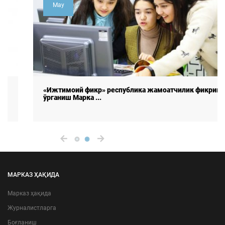
May
«Ижтимоий фикр» республика жамоатчилик фикрини
ўрганиш Марка ...
МАРКАЗ ҲАҚИДА
Марказ ҳақида
Журналистларга
Боғланиш