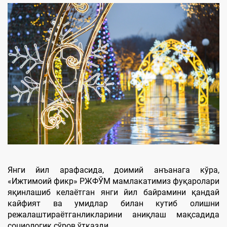
Янги йил арафасида, доимий анъанага кўра,
«Ижтимоий фикр» РЖФЎМ мамлакатимиз фуқаролари
яқинлашиб келаётган янги йил байрамини қандай
кайфият ва умидлар билан кутиб олишни
режалаштираётганликларини аниқлаш мақсадида
социологик сўров ўтказди.