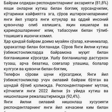
Байрам олдидан респондентларнинг аксарияти (81,8%)
яхши онларни кутиш билан боғлиқ хурсандчилик,
кўтаринки кайфиятга эга, сўров иштирокчиларининг
янги йил уларга янги ютуқлар ва оддий инсоний
қувончлар олиб келишига, яқин кишилари ва
қариндошларининг илиқ табассуми билан тўлиб-
тошишига ишончи комил.
Ҳар қандай байрам доимо муайян сўзлар, кечинмалар,
ҳаракатлар билан боғланади. Сўров Янги йилни кутиш
ўзбекистонликларда байрамона муҳит билан
боғланишини кўрсатди. Ушбу боғланишлар дастурхон
тузаш, арча безатиш, совғалар улашиш, болалар
кулгуси ва қувончи билан боғлиқ.
Телефон сўрови шуни кўрсатдики, Янги йил
ўзбекистонликлар учун оилавий байрам бўлган ва
шундай бўлиб қолмоқда. Респондентларнинг мутлақ
кўпчилиги янги 2022 йилни ўз уйида кутиш ва
нишонлашни режалаштирмоқда (92,4%).
Янги йилни оилавий нишонлаш хусусияти
респондентларнинг янги йил кечасини ким билан