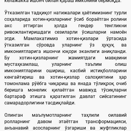
келажакка ишонч билан қараш имконини бермоқда.
Ўтказилган тадқиқот натижалари ҳаётимизнинг турли
соҳаларида хотин-қизларнинг ўсиб бораётган ролини
акс эттирган ҳолда гендер тенгликни
ривожлантиришдаги сезиларли ўсишларни намоён
этди. Мамлакатимиз хотин-қизлари ўртасида
ўтказилган сўровда уларнинг ўз ҳуқуқ ва
имкониятларига ишончи юқори эканлиги аниқланди.
Бу хотин-қизларнинг жамиятдаги мавқеини
мустаҳкамлаш, уларнинг таълим олиш
имкониятларини ошириш, касбий истиқболларини
кенгайтириш ва хотин-қизлар салоҳиятини ҳар
томонлама рўёбга чиқариш ва янада тўлиқроқ очиб
беришга монелик қилаётган мавжуд тўсиқларни
бартараф этишга қаратилган давлат сиёсатининг
самарадорлигини тасдиқлайди.
Олинган маълумотларнинг таҳлили оилавий
ролларнинг давом этаётган трансформацияси,
анъанавий асосларнинг ўзгариши ва жуфтликлар