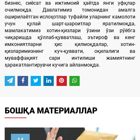
бизнес, сиёсат ва ижтимоий ҳаётда янги уфқлар
очилмоқда. Давлатимиз томонидан амалга
оширилаётган ислоҳотлар туфайли уларнинг камолоти
учун қулай шарт-шароитлар яратилмоқда,
мамлакатимиз хотин-қизлари ўзини ўзи рўёбга
чиқаришда қўллаб-қувватлаш, эътироф ва кенг
имкониятларни ҳис қилмоқдалар, хотин-
қизларимизнинг куч-қуввати, оқилалиги ва
муваффақият сари интилиши жамиятнинг
ҳаракатлантирувчи кучига айланмоқда.
БОШҚА МАТЕРИАЛЛАР
21