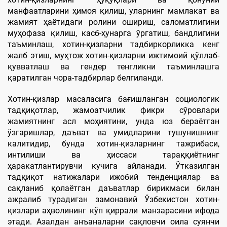
манфаатларини ҳимоя қилиш, уларнинг мамлакат ва
жамият ҳаётидаги ролини ошириш, саломатлигини
муҳофаза қилиш, касб-ҳунарга ўргатиш, бандлигини
таъминлаш, хотин-қизларни тадбиркорликка кенг
жалб этиш, муҳтож хотин-қизларни ижтимоий қўллаб-
қувватлаш ва гендер тенгликни таъминлашга
қаратилган чора-тадбирлар белгиланди.
Хотин-қизлар масаласига бағишланган социологик
тадқиқотлар, жамоатчилик фикри сўровлари
жамиятнинг асл моҳиятини, унда юз бераётган
ўзгаришлар, даъват ва умидларини тушунишнинг
калитидир, бунда хотин-қизларнинг тажрибаси,
интилиши ва ҳиссаси тараққиётнинг
ҳаракатлантирувчи кучига айланади. Ўтказилган
тадқиқот натижалари ижобий тенденциялар ва
сақланиб қолаётган даъватлар бирикмаси билан
ажралиб турадиган замонавий Ўзбекистон хотин-
қизлари аҳволининг кўп қиррали манзарасини ифода
этади. Азалдан анъаналарни сақловчи оила суянчи