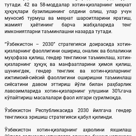
тутади. 42 ва 58-моддалар хотин-қизларнинг меҳнат
ҳуқуқлари бузилишининг олдини олиш, улар учун
муносиб турмуш ва меҳнат шароитларини яратиш,
жамият ҳаётининг барча жабҳаларида тенг
имкониятларни таъминлашни назарда тутади.
“Ўзбекистон – 2030” стратегияси доирасида хотин-
қизларнинг фаоллигини ошириш, оналик ва болаликни
муҳофаза қилиш, гендер тенгликни таъминлаш, хотин-
қизларнинг ҳуқуқ ва манфаатларини ҳимоя қилиш,
шунингдек, гендер тенглик ва хотин-қизларнинг
ижтимоий-сиёсий фаоллигини оширишни таъминлаш
сиёсатини давом эттириш йўли билан раҳбарлик
лавозимларида хотин-қизларнинг улушини 30%гача
кўпайтириш масалалари фаол илгари сурилмоқда.
Ўзбекистон Республикасида 2030 йилгача гендер
тенгликка эришиш стратегияси қабул қилинди.
Ўзбекистон хотин-қизларнинг аҳволини яхшилаш