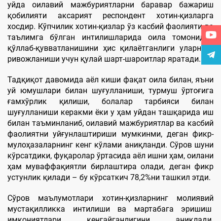
уйда оилавий мажбуриятларни баравар бажариш
қобилияти аксарият респондент хотин-қизларга
хосдир. Кўпчилик хотин-қизлар ўз касбий фаолияти ва
таълимга бўлган интилишларида оила томонидан
қўллаб-қувватланишини ҳис қилаётганлиги уларнинг
ривожланиши учун қулай шарт-шароитлар яратади.
Тадқиқот давомида аёл киши фақат оила билан, яъни
уй юмушлари билан шуғулланиши, турмуш ўртоғига
ғамхўрлик қилиши, болалар тарбияси билан
шуғулланиши керакми ёки у ҳам уйдан ташқарида иш
билан таъминланиб, оилавий мажбуриятлар ва касбий
фаолиятни уйғунлаштириши мумкинми, деган фикр-
мулоҳазаларнинг кенг кўлами аниқланди. Сўров шуни
кўрсатдики, фуқаролар ўртасида аёл ишни ҳам, оилани
ҳам муваффақиятли бирлаштира олади, деган фикр
устунлик қилади – бу кўрсаткич 78,2%ни ташкил этди.
Сўров маълумотлари хотин-қизларнинг молиявий
мустақилликка интилиши ва мартабага эришиш
имкониятлари кенгайганлигини аниқлади.