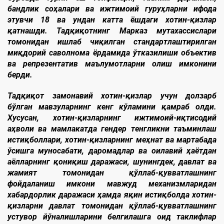
бандлик соҳалари ва ижтимоий гуруҳларни ифода
этувчи 18 ва ундан катта ёшдаги хотин-қизлар
қатнашди. Тадқиқотнинг Марказ мутахассислари
томонидан ишлаб чиқилган стандартлаштирилган
миқдорий саволнома ёрдамида ўтказилиши объектив
ва репрезентатив маълумотларни олиш имконини
берди.
Тадқиқот замонавий хотин-қизлар учун долзарб
бўлган мавзуларнинг кенг кўламини қамраб олди.
Хусусан, хотин-қизларнинг ижтимоий-иқтисодий
аҳволи ва мамлакатда гендер тенгликни таъминлаш
истиқболлари, хотин-қизларнинг меҳнат ва мартабада
ўсишга муносабати, даромадлар ва оилавий ҳаётдан
аёлларнинг қониқиш даражаси, шунингдек, давлат ва
жамият томонидан қўллаб-қувватлашнинг
фойдаланиш имкони мавжуд механизмларидан
хабардорлик даражаси ҳамда яқин истиқболда хотин-
қизларни давлат томонидан қўллаб-қувватлашнинг
устувор йўналишларини белгилашга оид таклифлар