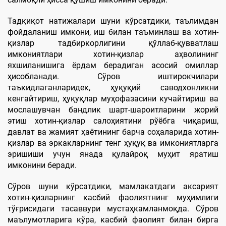
Тадқиқот натижалари шуни кўрсатдики, таълимдан
фойдаланиш имкони, иш билан таъминлаш ва хотин-
қизлар тадбиркорлигини қўллаб-қувватлаш
имкониятлари хотин-қизлар аҳволининг
яхшиланишига ёрдам берадиган асосий омиллар
ҳисобланади. Сўров иштирокчилари
таъкидлаганларидек, ҳуқуқий саводхонликни
кенгайтириш, ҳуқуқлар муҳофазасини кучайтириш ва
мослашувчан бандлик шарт-шароитларини жорий
этиш хотин-қизлар салоҳиятини рўёбга чиқариш,
давлат ва жамият ҳаётининг барча соҳаларида хотин-
қизлар ва эркакларнинг тенг ҳуқуқ ва имкониятларга
эришиши учун янада қулайроқ муҳит яратиш
имконини беради.
Сўров шуни кўрсатдики, мамлакатдаги аксарият
хотин-қизларнинг касбий фаолиятнинг муҳимлиги
тўғрисидаги тасаввури мустаҳкамланмоқда. Сўров
маълумотларига кўра, касбий фаолият билан бирга