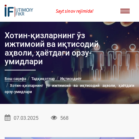
Sayt sinov rejimida!
Хотин-қизларнинг ўз
ижтимоий ва иқтисодий
аҳволи, ҳаётдаги орзу-
умидлари
Бош саҳифа
Тадқиқотлар
Иқтисодиёт
Хотин-қизларнинг ўз ижтимоий ва иқтисодий аҳволи, ҳаётдаги
орзу-умидлари
07.03.2025
568