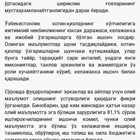
ўртасидаги шериклик ғояларининг
мустаҳкамланаётганлигидан дарак беради.
Ўзбекистонлик хотин-қизларнинг кўпчилигига
ижтимоий некбинликнинг юксак даражаси, келажакка
ва ижобий ўзгаришларга бўлган ишонч хосдир.
Олинган маълумотлар шуни тасдиқлайдики, хотин-
қизлар ўзгаришларни шунчаки кутишмайди, улар
бунга тайёр, тараққиёт сари интилиб, ундаги янги
имкониятлар, танлов эркинлиги ва жамиятдаги ўз
роли кучаяётганини кўриб, келажакка ишонч билан
қарашади.
Сўровда фуқароларнинг эркаклар ва аёллар учун олий
маълумот олишнинг устуворлиги ҳақидаги фикри
ўрганилди. Бинобарин, ҳар ким жинсидан қатъи назар
олий маълумотга эга бўлиши зарурлигига 81,1% сўров
иштирокчиларининг ишончи комил, чунки олий
маълумотга эга бўлиш ўз келажагини яхшироқ
таъминлаш, обрўлироқ иш топиш ва оила бюджетига
салмоқли ҳисса қўшиш имконини беради.