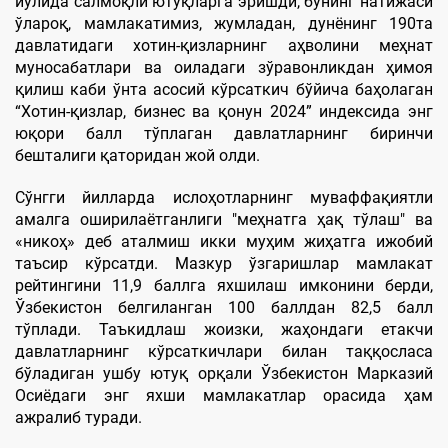
йўлида салмоқли ютуқларга эришди, бунинг натижаси
ўлароқ, мамлакатимиз, жумладан, дунёнинг 190та
давлатидаги хотин-қизларнинг аҳволини меҳнат
муносабатлари ва оиладаги зўравонликдан ҳимоя
қилиш каби ўнта асосий кўрсаткич бўйича баҳолаган
“Хотин-қизлар, бизнес ва қонун 2024” индексида энг
юқори балл тўплаган давлатларнинг биринчи
бешталиги қаторидан жой олди.
Сўнгги йилларда ислоҳотларнинг муваффақиятли
амалга оширилаётганлиги "меҳнатга ҳақ тўлаш" ва
«никоҳ» деб аталмиш икки муҳим жиҳатга ижобий
таъсир кўрсатди. Мазкур ўзгаришлар мамлакат
рейтингини 11,9 баллга яхшилаш имконини берди,
Ўзбекистон белгиланган 100 баллдан 82,5 балл
тўплади. Таъкидлаш жоизки, жаҳондаги етакчи
давлатларнинг кўрсаткичлари билан таққосласа
бўладиган ушбу ютуқ орқали Ўзбекистон Марказий
Осиёдаги энг яхши мамлакатлар орасида ҳам
ажралиб туради.