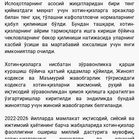
Ислоҳотларнинг асосий жиҳатларидан бири тенг
қийматдаги меҳнат учун хотин-қизларга эркаклар
билан тенг ҳақ тўлашни кафолатловчи нормаларнинг
қабул қилиниши бўлди. Бундан ташқари, хотин-
қизларнинг айрим тармоқларга ишга кириши бўйича
чекловларнинг бекор қилиниши натижасида уларнинг
касбий ўсиши ва мартабавий юксалиши учун янги
имкониятлар очилди.
Хотин-қизларга нисбатан зўравонликка қарши
курашиш бўйича қатъий қадамлар қўйилди, Жиноят
кодекси ва Маъмурий жавобгарлик тўғрисидаги
кодексга хотин-қизларни жисмоний, руҳий ва
иқтисодий зўравонликдан ҳимоя қилишга қаратилган
ўзгартиришлар киритилди ва эндиликда бундай
жиноятлар учун жиноий жавобгарлик белгиланди.
2022-2026 йилларда мамлакат иқтисодий, сиёсий ва
ижтимоий ҳаётининг барча жабҳаларида хотин-қизлар
фаоллигини ошириш миллий дастурига мувофиқ,
хотин-қизларнинг ҳуқуқлари ва қонуний