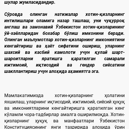
шулар жумласидандир.
Сўровда олинган натижалар хотин-қизларнинг
интилишлари оламига назар ташлаш, уни чуқурроқ
англаш ва замонавий Ўзбекистон хотин-қизларининг
ўй-хаёлларидан бохабар бўлиш имконини беради.
Олинган маълумотлар хотин-қизларнинг имкониятини
кенгайтириш ва ҳаёт сифатини ошириш, уларнинг
шахсий ва касбий камолоти учун қулай шарт-
шароитларни яратишга қаратилган самарали
ижтимоий, иқтисодий ва гендер сиёсатини
шакллантириш учун алоҳида аҳамиятга эга.
Мамлакатимизда хотин-қизларнинг ҳолатини
яхшилаш, уларнинг иқтисодий, ижтимоий, сиёсий ҳуқуқ
ва имкониятларини кенгайтиришга қаратилган кенг
кўламли чора-тадбирлар амалга оширилмоқда. Хотин-
қизларнинг ҳуқуқ ва манфаатлари Ўзбекистон
Конституциясининг янги таҳририда алоҳида ўрин