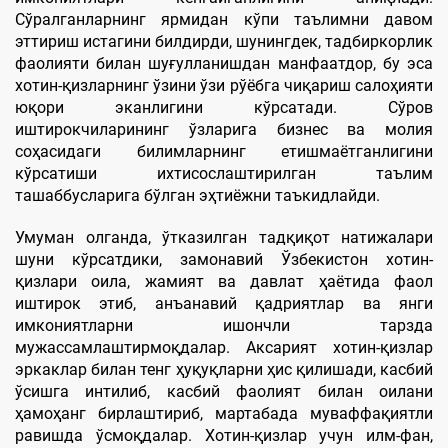
Сўралганларнинг ярмидан кўпи таълимни давом
эттириш истагини билдирди, шунингдек, тадбиркорлик
фаолияти билан шуғулланишдан манфаатдор, бу эса
хотин-қизларнинг ўзини ўзи рўёбга чиқариш салоҳияти
юқори эканлигини кўрсатади. Сўров
иштирокчиларининг ўзларига бизнес ва молия
соҳасидаги билимларнинг етишмаётганлигини
кўрсатиши ихтисослаштирилган таълим
ташаббусларига бўлган эҳтиёжни таъкидлайди.
Умуман олганда, ўтказилган тадқиқот натижалари
шуни кўрсатдики, замонавий Ўзбекистон хотин-
қизлари оила, жамият ва давлат ҳаётида фаол
иштирок этиб, анъанавий қадриятлар ва янги
имкониятларни ишончли тарзда
мужассамлаштирмоқдалар. Аксарият хотин-қизлар
эркаклар билан тенг ҳуқуқларни ҳис қилишади, касбий
ўсишга интилиб, касбий фаолият билан оилани
ҳамоҳанг бирлаштириб, мартабада муваффақиятли
равишда ўсмоқдалар. Хотин-қизлар учун илм-фан,