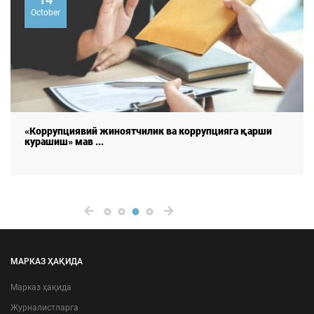
June
“Коррупциявий жиноятчилик ва коррупцияга қарши
курашиш чора ...
МАРКАЗ ҲАҚИДА
Марказ ҳақида
Журналистларга