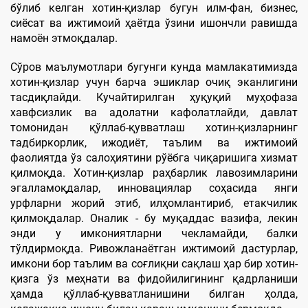
бўлиб келган хотин-қизлар бугун илм-фан, бизнес,
сиёсат ва ижтимоий ҳаётда ўзини ишончли равишда
намоён этмоқдалар.
Сўров маълумотлари бугунги кунда мамлакатимизда
хотин-қизлар учун барча эшиклар очиқ эканлигини
тасдиқлайди. Кучайтирилган ҳуқуқий муҳофаза
хавфсизлик ва адолатни кафолатлайди, давлат
томонидан қўллаб-қувватлаш хотин-қизларнинг
тадбиркорлик, ижодиёт, таълим ва ижтимоий
фаолиятда ўз салоҳиятини рўёбга чиқаришига хизмат
қилмоқда. Хотин-қизлар раҳбарлик лавозимларини
эгалламоқдалар, инновациялар соҳасида янги
урфларни жорий этиб, илҳомлантириб, етакчилик
қилмоқдалар. Оналик - бу муқаддас вазифа, лекин
энди у имкониятларни чекламайди, балки
тўлдирмоқда. Ривожланаётган ижтимоий дастурлар,
имкони бор таълим ва соғлиқни сақлаш ҳар бир хотин-
қизга ўз меҳнати ва фидойилигининг қадрланиши
ҳамда қўллаб-қувватланишини билган ҳолда,