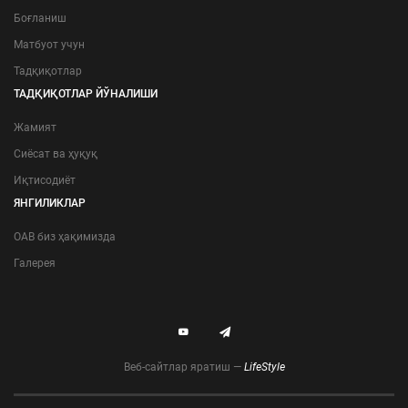
Боғланиш
Матбуот учун
Тадқиқотлар
ТАДҚИҚОТЛАР ЙЎНАЛИШИ
Жамият
Сиёсат ва ҳуқуқ
Иқтисодиёт
ЯНГИЛИКЛАР
ОАВ биз ҳақимизда
Галерея
Веб-сайтлар яратиш —
LifeStyle