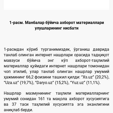
1-расм. Манбалар бўйича ахборот материаллари
улушларининг нисбати
1-расмдан кўриб турганимиздек, ўрганиш даврида
танлаб олинган интернет нашрлари орасида тадқиқот
мавзуси бўйича энг кўп ахборот-таҳлилий
материаллар қуйидаги интернет нашрлари томонидан
чоп этилиб, улар танлаб олинган нашрлар умумий
ҳажмининг 66,2 фоизини ташкил қилди: “Xs.uz” (20,2%),
“Uzа.uz” (19,7%), “Daryo.uz” (15,2%), “Yuz.uz” (11,1%).
Нашрлар мазмунининг таҳлили материалларнинг
умумий сонидан 161 та мақола ахборот хусусиятига
ва 37 таси таҳлилий хусусиятга эга эканлигини
аниқлаб берди.