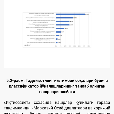
5.2
-расм. Тадқиқотнинг ижтимоий соҳалари бўйича
классификатор йўналишларининг танлаб олинган
нашрлари нисбати
«Иқтисодиёт» соҳасида нашрлар қуйидаги тарзда
тақсимланди: «Марказий Осиё давлатлари ва хорижий
шериклар билан савдо-иқтисодий алоқаларни