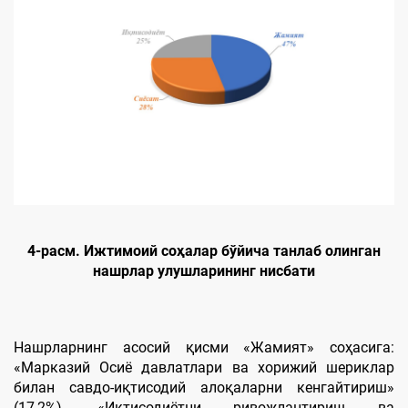
4
-расм. Ижтимоий соҳалар бўйича танлаб олинган
нашрлар улушларининг нисбати
Нашрларнинг асосий қисми «Жамият» соҳасига:
«Марказий Осиё давлатлари ва хорижий шериклар
билан савдо-иқтисодий алоқаларни кенгайтириш»
(17,2%), «Иқтисодиётни ривожлантириш ва