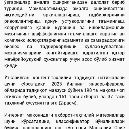
ўзгаришлар амалга оширилганидан далолат бериб
турибди. Мамлакатимизда амалга оширилаётган
иқтисодиётни эркинлаштириш, тадбиркорликни
ривожлантириш, қонун устуворлигини таъминлаш,
коррупцияга қарши курашиш ва ишбилармонлик
муҳитининг шаффофлигини таъминлашга қаратилган
комплекс ислоҳотларнинг аҳамияти ва самарадорлиги
бизнес ва тадбиркорликни қўллаб-қувватлаш
механизмларини кенгайтиришга қаратилган қатор
меъёрий-ҳуқуқий ҳужжатлар учун асос бўлиб хизмат
қилди.
Ўтказилган контент-таҳлилий тадқиқот натижалари
шуни кўрсатдики, 2023 йилнинг январь-февраль
ойларида тадқиқот мавзуси бўйича 198 та мақола чоп
этилган бўлиб, улардан 161 таси ахборот ва 37 таси
таҳлилий хусусиятга эга (2-расм).
Интернет маконидаги ахборот-таҳлилий материаллар
шуни кўрсатадики, классификатор йўналишлари
бўйича нашрларнинг энг кўп сони Марказий Осиё