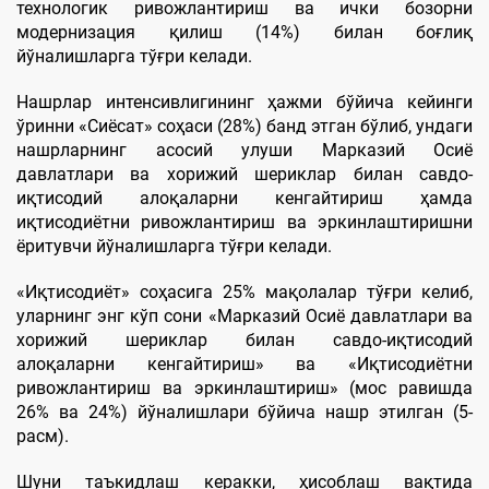
технологик ривожлантириш ва ички бозорни
модернизация қилиш (14%) билан боғлиқ
йўналишларга тўғри келади.
Нашрлар интенсивлигининг ҳажми бўйича кейинги
ўринни «Сиёсат» соҳаси (28%) банд этган бўлиб, ундаги
нашрларнинг асосий улуши Марказий Осиё
давлатлари ва хорижий шериклар билан савдо-
иқтисодий алоқаларни кенгайтириш ҳамда
иқтисодиётни ривожлантириш ва эркинлаштиришни
ёритувчи йўналишларга тўғри келади.
«Иқтисодиёт» соҳасига 25% мақолалар тўғри келиб,
уларнинг энг кўп сони «Марказий Осиё давлатлари ва
хорижий шериклар билан савдо-иқтисодий
алоқаларни кенгайтириш» ва «Иқтисодиётни
ривожлантириш ва эркинлаштириш» (мос равишда
26% ва 24%) йўналишлари бўйича нашр этилган (5-
расм).
Шуни таъкидлаш керакки, ҳисоблаш вақтида