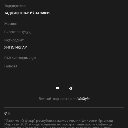
Тадқиқотлар
ТАДҚИҚОТЛАР ЙЎНАЛИШИ
Жамият
Сиёсат ва ҳуқуқ
Иқтисодиёт
ЯНГИЛИКЛАР
ОАВ биз ҳақимизда
Галерея
Веб-сайтлар яратиш —
LifeStyle
© IF
"Ижтимоий фикр" республика жамоатчилик фикрини ўрганиш
Маркази 2019 йилда нодавлат нотижорат ташкилоти сифатида