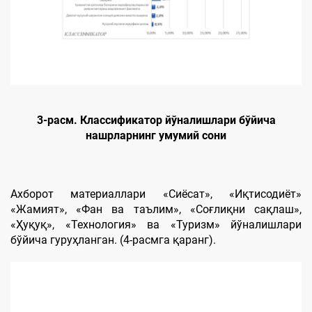
3-расм. Классификатор йўналишлари бўйича
нашрларнинг умумий сони
Ахборот материаллари «Сиёсат», «Иқтисодиёт»
«Жамият», «Фан ва таълим», «Соғлиқни сақлаш»,
«Ҳуқуқ», «Технология» ва «Туризм» йўналишлари
бўйича гуруҳланган. (4-расмга қаранг).