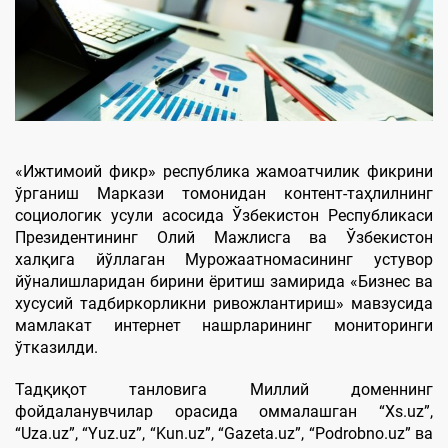
«Ижтимоий фикр» республика жамоатчилик фикрини
ўрганиш Маркази томонидан контент-таҳлилнинг
социологик усули асосида Ўзбекистон Республикаси
Президентининг Олий Мажлисга ва Ўзбекистон
халқига йўллаган Мурожаатномасининг устувор
йўналишларидан бирини ёритиш замирида «Бизнес ва
хусусий тадбиркорликни ривожлантириш» мавзусида
мамлакат интернет нашрларининг мониторинги
ўтказилди.
Тадқиқот танловига Миллий доменнинг
фойдаланувчилар орасида оммалашган “Xs.uz”,
“Uzа.uz”, “Yuz.uz”, “Kun.uz”, “Gazeta.uz”, “Podrobno.uz” ва