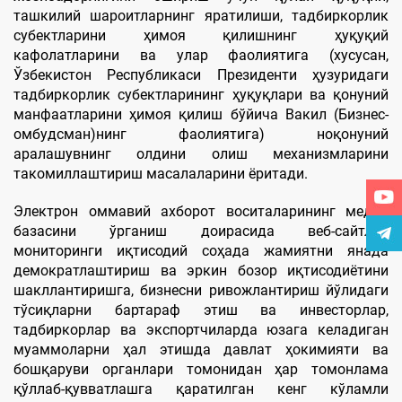
ташкилий шароитларнинг яратилиши, тадбиркорлик
субектларини ҳимоя қилишнинг ҳуқуқий
кафолатларини ва улар фаолиятига (хусусан,
Ўзбекистон Республикаси Президенти ҳузуридаги
тадбиркорлик субектларининг ҳуқуқлари ва қонуний
манфаатларини ҳимоя қилиш бўйича Вакил (Бизнес-
омбудсман)нинг фаолиятига) ноқонуний
аралашувнинг олдини олиш механизмларини
такомиллаштириш масалаларини ёритади.
Электрон оммавий ахборот воситаларининг медиа
базасини ўрганиш доирасида веб-сайтлар
мониторинги иқтисодий соҳада жамиятни янада
демократлаштириш ва эркин бозор иқтисодиётини
шакллантиришга, бизнесни ривожлантириш йўлидаги
тўсиқларни бартараф этиш ва инвесторлар,
тадбиркорлар ва экспортчиларда юзага келадиган
муаммоларни ҳал этишда давлат ҳокимияти ва
бошқаруви органлари томонидан ҳар томонлама
қўллаб-қувватлашга қаратилган кенг кўламли