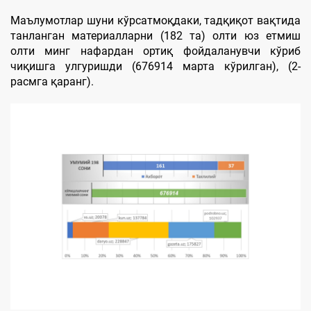
Маълумотлар шуни кўрсатмоқдаки, тадқиқот вақтида
танланган материалларни (182 та) олти юз етмиш
олти минг нафардан ортиқ фойдаланувчи кўриб
чиқишга улгуришди (676914 марта кўрилган), (2-
расмга қаранг).