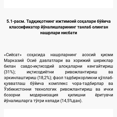
5.1-расм. Тадқиқотнинг ижтимоий соҳалари бўйича
классификатор йўналишларининг танлаб олинган
нашрлари нисбати
«Сиёсат» соҳасида нашрларнинг асосий қисми
Марказий Осиё давлатлари ва хорижий шериклар
билан савдо-иқтисодий алоқаларни кенгайтириш
(31%); иқтисодиётни ривожлантириш ва
эркинлаштириш (18,2%); фаол тадбиркорликни қўллаб-
қувватлаш бўйича комплекс чора-тадбирлар ва
Ўзбекистонни технологик ривожлантириш ва ички
бозорни модернизация қилишни ёритувчи
йўналишларга тўғри келади (14,5%дан).