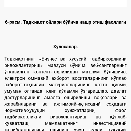
6-расм. Тадқиқот ойлари бўйича нашр этиш фаоллиги
Хулосалар.
Тадқиқотнинг «Бизнес ва хусусий тадбиркорликни
ривожлантириш» мавзуси бўйича веб-сайтларнинг
ўтказилган контент-таҳлилидан маълум бўлишича,
электрон оммавий ахборот воситаларининг кўплаб
ахборот-таҳлилий материалларининг катта қисми,
умуман олганда, кенг кўламли ўзгаришлар, давлат
дастурларининг амалга оширилиши воқеалари ва
жараёнларини ва ижтимоий-иқтисодий соҳадаги
норматив-ҳуқуқий ҳужжатларни, фаол
тадбиркорликни ривожлантириш ва қўллаб-
қувватлаш, мамлакатнинг инвестициявий
жозибадорлигини ошириш учун қулай ҳуқуқий,