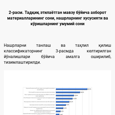
2-расм. Тадқиқ этилаётган мавзу бўйича ахборот
материалларининг сони, нашрларнинг хусусияти ва
кўришларнинг умумий сони
Нашрларни танлаш ва таҳлил қилиш
классификаторнинг 3-расмда келтирилган
йўналишлари бўйича амалга оширилиб,
тизимлаштирилди.