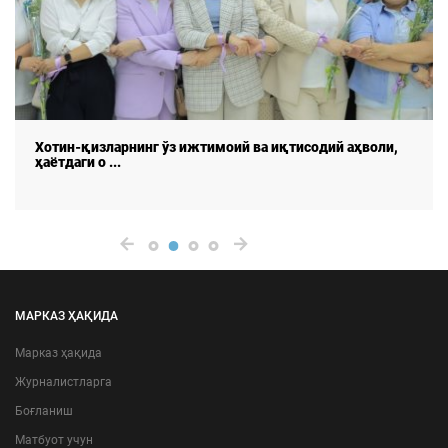
Хотин-қизларнинг ўз ижтимоий ва иқтисодий аҳволи,
ҳаётдаги о ...
МАРКАЗ ҲАҚИДА
Марказ ҳақида
Журналистларга
Боғланиш
Матбуот учун