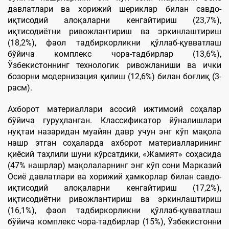
давлатлари ва хорижий шериклар билан савдо-
иқтисодий алоқаларни кенгайтириш (23,7%),
иқтисодиётни ривожлантириш ва эркинлаштириш
(18,2%), фаол тадбиркорликни қўллаб-қувватлаш
бўйича комплекс чора-тадбирлар (13,6%),
Ўзбекистоннинг технологик ривожланиши ва ички
бозорни модернизация қилиш (12,6%) билан боғлиқ (3-
расм).
Ахборот материаллари асосий ижтимоий соҳалар
бўйича гуруҳланган. Классификатор йўналишлари
нуқтаи назаридан муайян давр учун энг кўп мақола
нашр этган соҳаларда ахборот материалларининг
қиёсий таҳлили шуни кўрсатдики, «Жамият» соҳасида
(47% нашрлар) мақолаларнинг энг кўп сони Марказий
Осиё давлатлари ва хорижий ҳамкорлар билан савдо-
иқтисодий алоқаларни кенгайтириш (17,2%),
иқтисодиётни ривожлантириш ва эркинлаштириш
(16,1%), фаол тадбиркорликни қўллаб-қувватлаш
бўйича комплекс чора-тадбирлар (15%), Ўзбекистонни