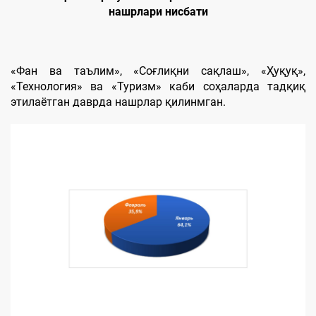
нашрлари нисбати
«Фан ва таълим», «Соғлиқни сақлаш», «Ҳуқуқ»,
«Технология» ва «Туризм» каби соҳаларда тадқиқ
этилаётган даврда нашрлар қилинмган.