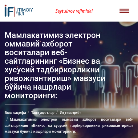
Sayt sinov rejimida!
Мамлакатимиз электрон
оммавий ахборот
воситалари веб-
сайтларининг «Бизнес ва
хусусий тадбиркорликни
ривожлантириш» мавзуси
бўйича нашрлари
мониторинги:
Бош саҳифа
Тадқиқотлар
Иқтисодиёт
Мамлакатимиз электрон оммавий ахборот воситалари веб-
сайтларининг «Бизнес ва хусусий тадбиркорликни ривожлантириш»
мавзуси бўйича нашрлари мониторинги: