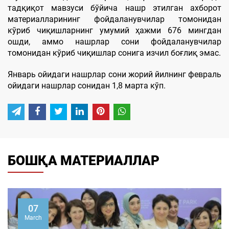
тадқиқот мавзуси бўйича нашр этилган ахборот
материалларининг фойдаланувчилар томонидан
кўриб чиқишларнинг умумий ҳажми 676 мингдан
ошди, аммо нашрлар сони фойдаланувчилар
томонидан кўриб чиқишлар сонига изчил боғлиқ эмас.
Январь ойидаги нашрлар сони жорий йилнинг февраль
ойидаги нашрлар сонидан 1,8 марта кўп.
БОШҚА МАТЕРИАЛЛАР
07
March