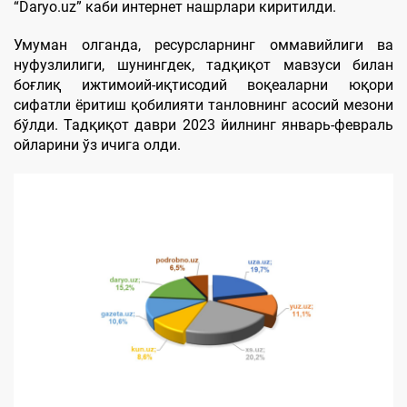
“Daryo.uz” каби интернет нашрлари киритилди.
Умуман олганда, ресурсларнинг оммавийлиги ва
нуфузлилиги, шунингдек, тадқиқот мавзуси билан
боғлиқ ижтимоий-иқтисодий воқеаларни юқори
сифатли ёритиш қобилияти танловнинг асосий мезони
бўлди. Тадқиқот даври 2023 йилнинг январь-февраль
ойларини ўз ичига олди.