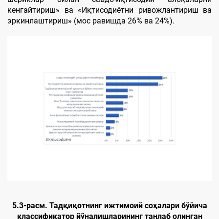
кенгайтириш» ва «Иқтисодиётни ривожлантириш ва
эркинлаштириш» (мос равишда 26% ва 24%).
5.3-расм. Тадқиқотнинг ижтимоий соҳалари бўйича
классификатор йўналишларининг танлаб олинган