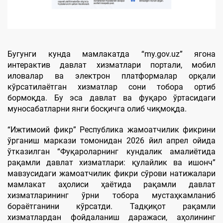
Бугунги кунда мамлакатда “my.gov.uz” ягона
интерактив давлат хизматлари портали, мобил
иловалар ва электрон платформалар орқали
кўрсатилаётган хизматлар сони тобора ортиб
бормоқда. Бу эса давлат ва фуқаро ўртасидаги
муносабатларни янги босқичга олиб чиқмоқда.
“Ижтимоий фикр” Республика жамоатчилик фикрини
ўрганиш маркази томонидан 2026 йил апрел ойида
ўтказилган “Фуқароларнинг кундалик амалиётида
рақамли давлат хизматлари: қулайлик ва ишонч”
мавзусидаги жамоатчилик фикри сўрови натижалари
мамлакат аҳолиси ҳаётида рақамли давлат
хизматларининг ўрни тобора мустаҳкамланиб
бораётганини кўрсатди. Тадқиқот рақамли
хизматлардан фойдаланиш даражаси, аҳолининг