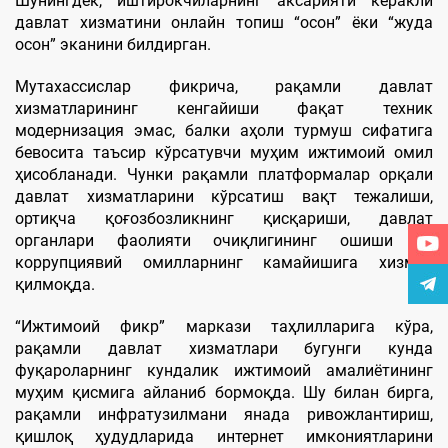
Шунингдек, иштирокчиларнинг аксарияти керакли
давлат хизматини онлайн топиш “осон” ёки “жуда
осон” эканини билдирган.
Мутахассислар фикрича, рақамли давлат
хизматларининг кенгайиши фақат техник
модернизация эмас, балки аҳоли турмуш сифатига
бевосита таъсир кўрсатувчи муҳим ижтимоий омил
ҳисобланади. Чунки рақамли платформалар орқали
давлат хизматларини кўрсатиш вақт тежалиши,
ортиқча қоғозбозликнинг қисқариши, давлат
органлари фаолияти очиқлигининг ошиши ва
коррупциявий омилларнинг камайишига хизмат
қилмоқда.
“Ижтимоий фикр” маркази таҳлилларига кўра,
рақамли давлат хизматлари бугунги кунда
фуқароларнинг кундалик ижтимоий амалиётининг
муҳим қисмига айланиб бормоқда. Шу билан бирга,
рақамли инфратузилмани янада ривожлантириш,
қишлоқ ҳудудларида интернет имкониятларини