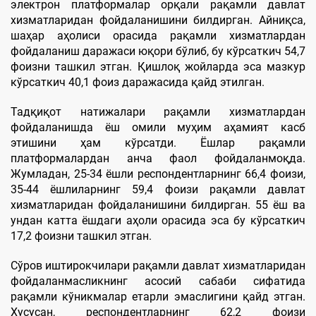
электрон платформалар орқали рақамли давлат
хизматларидан фойдаланишини билдирган. Айниқса,
шаҳар аҳолиси орасида рақамли хизматлардан
фойдаланиш даражаси юқори бўлиб, бу кўрсаткич 54,7
фоизни ташкил этган. Қишлоқ жойларда эса мазкур
кўрсаткич 40,1 фоиз даражасида қайд этилган.
Тадқиқот натижалари рақамли хизматлардан
фойдаланишда ёш омили муҳим аҳамият касб
этишини ҳам кўрсатди. Ёшлар рақамли
платформалардан анча фаол фойдаланмоқда.
Жумладан, 25-34 ёшли респондентларнинг 66,4 фоизи,
35-44 ёшлиларнинг 59,4 фоизи рақамли давлат
хизматларидан фойдаланишини билдирган. 55 ёш ва
ундан катта ёшдаги аҳоли орасида эса бу кўрсаткич
17,2 фоизни ташкил этган.
Сўров иштирокчилари рақамли давлат хизматларидан
фойдаланмасликнинг асосий сабаби сифатида
рақамли кўникмалар етарли эмаслигини қайд этган.
Хусусан, респондентларнинг 62,2 фоизи