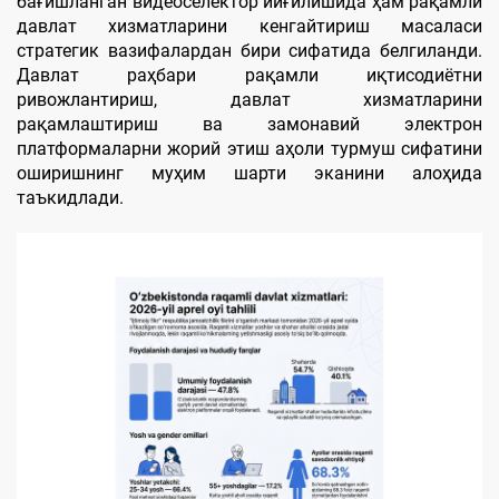
бағишланган видеоселектор йиғилишида ҳам рақамли
давлат хизматларини кенгайтириш масаласи
стратегик вазифалардан бири сифатида белгиланди.
Давлат раҳбари рақамли иқтисодиётни
ривожлантириш, давлат хизматларини
рақамлаштириш ва замонавий электрон
платформаларни жорий этиш аҳоли турмуш сифатини
оширишнинг муҳим шарти эканини алоҳида
таъкидлади.