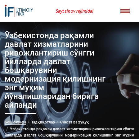
Sayt sinov rejimida!
Ўзбекистонда рақамли
давлат хизматларини
ривожлантириш сўнгги
йилларда давлат
бошқарувини
модернизация қилишнинг
энг муҳим
йўналишларидан бирига
айланди
Бош саҳифа
Тадқиқотлар
Сиёсат ва ҳуқуқ
Ўзбекистонда рақамли давлат хизматларини ривожлантириш сўнгги
йилларда давлат бошқарувини модернизация қилишнинг энг муҳим