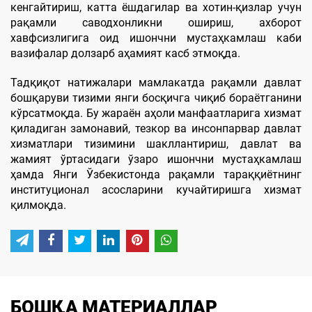
кенгайтириш, катта ёшдагилар ва хотин-қизлар учун
рақамли саводхонликни ошириш, ахборот
хавфсизлигига оид ишончни мустаҳкамлаш каби
вазифалар долзарб аҳамият касб этмоқда.
Тадқиқот натижалари мамлакатда рақамли давлат
бошқаруви тизими янги босқичга чиқиб бораётганини
кўрсатмоқда. Бу жараён аҳоли манфаатларига хизмат
қиладиган замонавий, тезкор ва инсонпарвар давлат
хизматлари тизимини шакллантириш, давлат ва
жамият ўртасидаги ўзаро ишончни мустаҳкамлаш
ҳамда Янги Ўзбекистонда рақамли тараққиётнинг
институционал асосларини кучайтиришга хизмат
қилмоқда.
БОШҚА МАТЕРИАЛЛАР