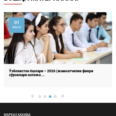
28
July
ФУҚАРОЛАР ОДАМ САВДОСИ ТЎҒРИСИДА:
ХАБАРДОРЛИК, САБАБЛАР, ОҚИ ...
МАРКАЗ ҲАҚИДА