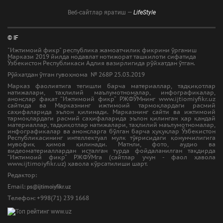
Веб-сайтлар яратиш —
LifeStyle
© IF
"Ижтимоий фикр" республика жамоатчилик фикрини ўрганиш
Маркази 2019 йилда нодавлат нотижорат ташкилоти сифатида
Ўзбекистон Республикаси Адлия вазирлигида рўйхатдан ўтган.
Рўйхатдан ўтган гувоҳнома № 268Р 25.03.2019
Марказ фаолиятига тегишли барча материаллар, тадқиқотлар
натижалари, таҳлилий маълумотномалар, инфографикалар,
анонслар фақат “Ижтимоий фикр” РЖФЎМнинг www.ijtiomiyfikr.uz
сайтида ва Марказнинг ижтимоий тармоқлардаги расмий
саҳифаларида эълон қилинади. Марказнинг сайти ва ижтимоий
тармоқлардаги расмий саҳифаларида эълон қилинган ҳар қандай
материаллар, тадқиқотлар натижалари, таҳлилий маълумотномалар,
инфографикалар ва анонсларга бўлган барча ҳуқуқлар Ўзбекистон
Республикасининг интеллектуал мулк тўғрисидаги қонунчилигига
мувофиқ ҳимоя қилинади. Матнли, фото, аудио ва
видеоматериаллардан исталган турда фойдаланилган тақдирда
“Ижтимоий фикр” РЖФЎМга (сайтлар учун - фаол ҳавола
www.ijtimoiyfikr.uz) ҳавола кўрсатилиши шарт.
Редактор:
Email:
ps@ijtimoiyfikr.uz
Tелефон: +998(71) 239 1668