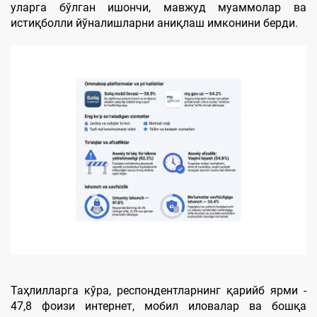
уларга бўлган ишончи, мавжуд муаммолар ва
истиқболли йўналишларни аниқлаш имконини берди.
Таҳлилларга кўра, респондентларнинг қарийб ярми -
47,8 фоизи интернет, мобил иловалар ва бошқа