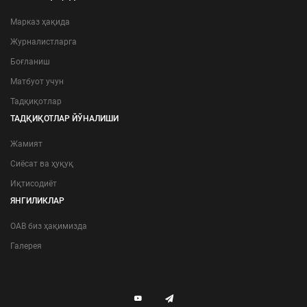
Марказ ҳақида
Журналистларга
Боғланиш
Матбуот учун
Тадқиқотлар
ТАДҚИҚОТЛАР ЙЎНАЛИШИ
Жамият
Сиёсат ва ҳуқуқ
Иқтисодиёт
ЯНГИЛИКЛАР
ОАВ биз ҳақимизда
Галерея