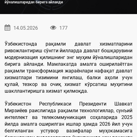
йўналишларидан бирига айланди
14.05.2026
177
Ўзбекистонда рақамли давлат хизматларини
ривожлантириш сўнгги йилларда давлат бошқарувини
модернизация қилишнинг энг муҳим йўналишларидан
бирига айланди. Мамлакатда амалга оширилаётган
рақамли трансформация жараёнлари нафақат давлат
хизматлари тизимини янгилаш, балки аҳоли учун
қулай, тезкор ва очиқ хизмат кўрсатиш муҳитини
шакллантиришга хизмат қилмоқда.
Ўзбекистон Республикаси Президенти Шавкат
Мирзиёев раислигида рақамли технологиялар, сунъий
интеллект ва телекоммуникация соҳаларида 2025
йилда амалга оширилган ишлар ҳамда 2026 йил учун
белгиланган устувор вазифалар муҳокамасига