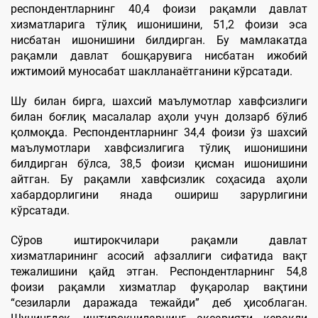
респондентларнинг 40,4 фоизи рақамли давлат
хизматларига тўлиқ ишонишини, 51,2 фоизи эса
нисбатан ишонишини билдирган. Бу мамлакатда
рақамли давлат бошқарувига нисбатан ижобий
ижтимоий муносабат шаклланаётганини кўрсатади.
Шу билан бирга, шахсий маълумотлар хавфсизлиги
билан боғлиқ масалалар аҳоли учун долзарб бўлиб
қолмоқда. Респондентларнинг 34,4 фоизи ўз шахсий
маълумотлари хавфсизлигига тўлиқ ишонишини
билдирган бўлса, 38,5 фоизи қисман ишонишини
айтган. Бу рақамли хавфсизлик соҳасида аҳоли
хабардорлигини янада ошириш зарурлигини
кўрсатади.
Сўров иштирокчилари рақамли давлат
хизматларининг асосий афзаллиги сифатида вақт
тежалишини қайд этган. Респондентларнинг 54,8
фоизи рақамли хизматлар фуқаролар вақтини
“сезиларли даражада тежайди” деб ҳисоблаган.