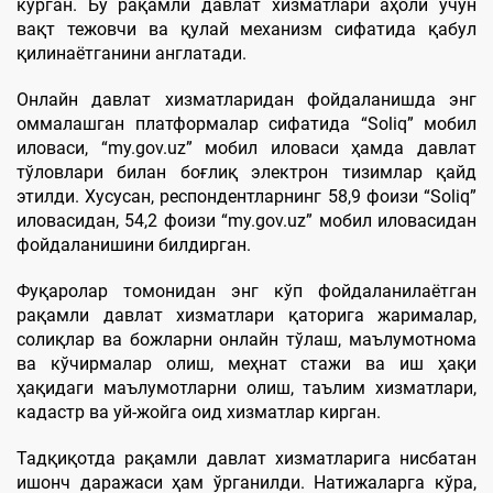
кўрган. Бу рақамли давлат хизматлари аҳоли учун
вақт тежовчи ва қулай механизм сифатида қабул
қилинаётганини англатади.
Онлайн давлат хизматларидан фойдаланишда энг
оммалашган платформалар сифатида “Soliq” мобил
иловаси, “my.gov.uz” мобил иловаси ҳамда давлат
тўловлари билан боғлиқ электрон тизимлар қайд
этилди. Хусусан, респондентларнинг 58,9 фоизи “Soliq”
иловасидан, 54,2 фоизи “my.gov.uz” мобил иловасидан
фойдаланишини билдирган.
Фуқаролар томонидан энг кўп фойдаланилаётган
рақамли давлат хизматлари қаторига жарималар,
солиқлар ва божларни онлайн тўлаш, маълумотнома
ва кўчирмалар олиш, меҳнат стажи ва иш ҳақи
ҳақидаги маълумотларни олиш, таълим хизматлари,
кадастр ва уй-жойга оид хизматлар кирган.
Тадқиқотда рақамли давлат хизматларига нисбатан
ишонч даражаси ҳам ўрганилди. Натижаларга кўра,