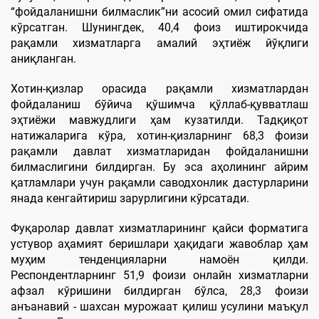
“фойдаланишни билмаслик”ни асосий омил сифатида
кўрсатган. Шунингдек, 40,4 фоиз иштирокчида
рақамли хизматларга амалий эҳтиёж йўқлиги
аниқланган.
Хотин-қизлар орасида рақамли хизматлардан
фойдаланиш бўйича қўшимча қўллаб-қувватлаш
эҳтиёжи мавжудлиги ҳам кузатилди. Тадқиқот
натижаларига кўра, хотин-қизларнинг 68,3 фоизи
рақамли давлат хизматларидан фойдаланишни
билмаслигини билдирган. Бу эса аҳолининг айрим
қатламлари учун рақамли саводхонлик дастурларини
янада кенгайтириш зарурлигини кўрсатади.
Фуқаролар давлат хизматларининг қайси форматига
устувор аҳамият беришлари ҳақидаги жавоблар ҳам
муҳим тенденцияларни намоён қилди.
Респондентларнинг 51,9 фоизи онлайн хизматларни
афзал кўришини билдирган бўлса, 28,3 фоизи
анъанавий - шахсан мурожаат қилиш усулини маъқул