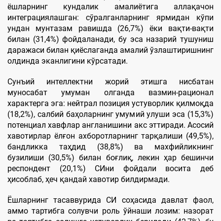
ёшларнинг кундалик амалиётига аллақачон
интеграциялашган: сўралганларнинг ярмидан кўпи
ундан мунтазам равишда (26,7%) ёки вақти-вақти
билан (31,4%) фойдаланади, бу эса назарий тушуниш
даражаси билан қиёслаганда амалий ўзлаштиришнинг
олдинда эканлигини кўрсатади.
Сунъий интеллектни жорий этишга нисбатан
муносабат умуман олганда вазмин-рационал
характерга эга: нейтрал позиция устуворлик қилмоқда
(18,2%), салбий баҳоларнинг умумий улуши эса (15,3%)
потенциал хавфлар англанишини акс эттиради. Асосий
хавотирлар ёлғон ахборотларнинг тарқалиши (49,5%),
бандликка таҳдид (38,8%) ва махфийликнинг
бузилиши (30,5%) билан боғлиқ, лекин ҳар бешинчи
респондент (20,1%) СИни фойдали восита деб
ҳисоблаб, ҳеч қандай хавотир билдирмади.
Ёшларнинг тасаввурида СИ соҳасида давлат фаол,
аммо тартибга солувчи роль ўйнаши лозим: назорат