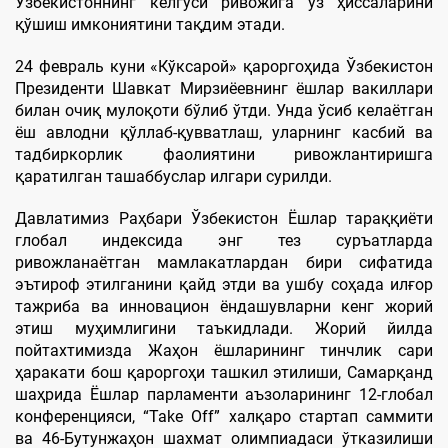
Ўзбекистоннинг келгуси ривожига ўз ҳиссаларини
қўшиш имкониятини тақдим этади.
24 февраль куни «Кўксарой» қароргоҳида Ўзбекистон
Президенти Шавкат Мирзиёевнинг ёшлар вакиллари
билан очиқ мулоқоти бўлиб ўтди. Унда ўсиб келаётган
ёш авлодни қўллаб-қувватлаш, уларнинг касбий ва
тадбиркорлик фаолиятини ривожлантиришга
қаратилган ташаббуслар илгари сурилди.
Давлатимиз Раҳбари Ўзбекистон Ёшлар тараққиёти
глобал индексида энг тез суръатларда
ривожланаётган мамлакатлардан бири сифатида
эътироф этилганини қайд этди ва ушбу соҳада илғор
тажриба ва инновацион ёндашувларни кенг жорий
этиш муҳимлигини таъкидлади. Жорий йилда
пойтахтимизда Жаҳон ёшларининг тинчлик сари
ҳаракати бош қароргоҳи ташкил этилиши, Самарқанд
шаҳрида Ёшлар парламенти аъзоларининг 12-глобал
конференцияси, “Take Off” халқаро стартап саммити
ва 46-Бутунжаҳон шахмат олимпиадаси ўтказилиши