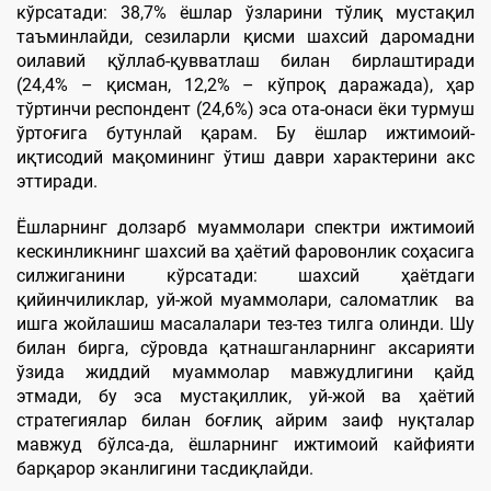
кўрсатади: 38,7% ёшлар ўзларини тўлиқ мустақил
таъминлайди, сезиларли қисми шахсий даромадни
оилавий қўллаб-қувватлаш билан бирлаштиради
(24,4% – қисман, 12,2% – кўпроқ даражада), ҳар
тўртинчи респондент (24,6%) эса ота-онаси ёки турмуш
ўртоғига бутунлай қарам. Бу ёшлар ижтимоий-
иқтисодий мақомининг ўтиш даври характерини акс
эттиради.
Ёшларнинг долзарб муаммолари спектри ижтимоий
кескинликнинг шахсий ва ҳаётий фаровонлик соҳасига
силжиганини кўрсатади: шахсий ҳаётдаги
қийинчиликлар, уй-жой муаммолари, саломатлик ва
ишга жойлашиш масалалари тез-тез тилга олинди. Шу
билан бирга, сўровда қатнашганларнинг аксарияти
ўзида жиддий муаммолар мавжудлигини қайд
этмади, бу эса мустақиллик, уй-жой ва ҳаётий
стратегиялар билан боғлиқ айрим заиф нуқталар
мавжуд бўлса-да, ёшларнинг ижтимоий кайфияти
барқарор эканлигини тасдиқлайди.