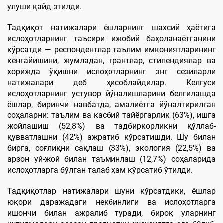
улуши қайд этилди.
Тадқиқот натижалари ёшларнинг шахсий ҳаётига
ислоҳотларнинг таъсири ижобий баҳоланаётганини
кўрсатди — респондентлар таълим имкониятларининг
кенгайишини, жумладан, грантлар, стипендиялар ва
хорижда ўқишни ислоҳотларнинг энг сезиларли
натижалари деб ҳисоблайдилар. Келгуси
ислоҳотларнинг устувор йўналишларини белгилашда
ёшлар, биринчи навбатда, амалиётга йўналтирилган
соҳаларни: таълим ва касбий тайёргарлик (63%), ишга
жойлашиш (52,8%) ва тадбиркорликни қўллаб-
қувватлашни (42%) ажратиб кўрсатишди. Шу билан
бирга, соғлиқни сақлаш (33%), экология (22,5%) ва
арзон уй-жой билан таъминлаш (12,7%) соҳаларида
ислоҳотларга бўлган талаб ҳам кўрсатиб ўтилди.
Тадқиқотлар натижалари шуни кўрсатдики, ёшлар
юқори даражадаги некбинлиги ва ислоҳотларга
ишончи билан ажралиб туради, бироқ уларнинг