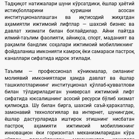
Тадқиқот натижалари шуни кўрсатдики, ёшлар ҳаётий
истиқболларини қуришни асосан
институционаллашган ва иқтисодий жиҳатдан
аҳамиятли ижтимоий лифтлар — шахсий бизнес ва
давлат хизмати билан боғлайдилар. Айни пайтда
илмий-таълим фаолияти, айниқса, спорт, маданият ва
рақамли бандлик соҳалари ижтимоий мобилликнинг
фойдаланиш имконияти камроқ ёки самараси пастроқ
каналлари сифатида идрок этилади.
Таълим — профессионал кўникмалар, оиланинг
молиявий имкониятлари ҳамда давлат ва ёшлар
ташкилотларининг институционал қўллаб-қувватлови
билан тўлдириладиган универсал ижтимоий лифт
сифатида юксалишнинг асосий ресурси бўлиб хизмат
қилмоқда. Шу билан бирга, шахсий саъй-ҳаракатлар,
замонавий технологиялар ва интернет, шунингдек,
ёшлар дастурларида иштирок этишнинг нисбатан
пастроқ аҳамияти ижтимоий мобилликнинг
инновацион ёки горизонтал механизмларидан кўра