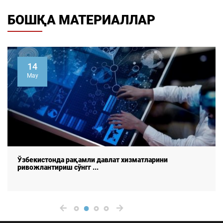
БОШҚА МАТЕРИАЛЛАР
14
May
Ўзбекистонда рақамли давлат хизматларини
ривожлантириш сўнгг ...