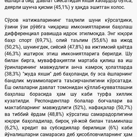
ёшларга оид давлат сиёсатидан яхши хабардор бўлса,
деярли шунча қисми (45,1%) у ҳақда эшитган холос.
Сўров натижаларининг таҳлили шуни кўрсатдики,
ўзини ўзи рўёбга чиқариш имкониятларини баҳолаш
дифференциал равишда идрок этилмоқда. Энг юқори
баҳо спорт (69,7%), олий таълим (55,6%) ва ижод
(50,2%), шунингдек, сиёсий (47,8%) ва ижтимоий ҳаётда
(46,3%) иштирок этиш имкониятларига берилди. Шу
билан бирга, муваффақиятли мартаба қилиш ва иш
ўринларининг мавжудлиги анча камроқ ҳолатларда
(38,3%) "жуда яхши" деб баҳоланди, бу эса ёшларнинг
бандлик муаммоларига таъсирчанлигини кўрсатади.
Ёш оилаларни давлат томонидан қўллаб-қувватлашни
баҳолаш борасида ҳам шу каби турфа хиллик
кузатилди. Респондентлар болалар боғчалари ва
мактабларнинг мавжудлиги (52%), нафақалар (50,7%)
ва тиббий ёрдам (48,8%) кўрсатиш самарадорлигини
юқори баҳоладилар, бироқ уй-жой билан таъминлаш
(6,2%), кредит ва субсидиялар берилиши (6%) каби
йўналишларни самарасиз деб ҳисобловчиларнинг ҳам