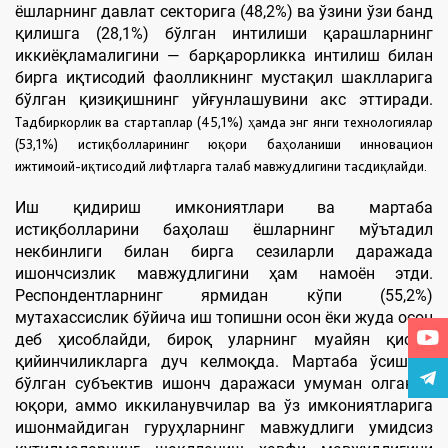
ёшларнинг давлат секторига (48,2%) ва ўзини ўзи банд
қилишга (28,1%) бўлган интилиши қарашларнинг
иккиёқламалигини — барқарорликка интилиш билан
бирга иқтисодий фаолликнинг мустақил шаклларига
бўлган қизиқишнинг уйғунлашувини акс эттиради.
Тадбиркорлик ва стартаплар (45,1%) ҳамда энг янги технологиялар
(53,1%) истиқболларининг юқори баҳоланиши инновацион
ижтимоий-иқтисодий лифтларга талаб мавжудлигини тасдиқлайди.
Иш қидириш имкониятлари ва мартаба
истиқболларини баҳолаш ёшларнинг мўътадил
некбинлиги билан бирга сезиларли даражада
ишончсизлик мавжудлигини ҳам намоён этди.
Респондентларнинг ярмидан кўпи (55,2%)
мутахассислик бўйича иш топишни осон ёки жуда осон
деб ҳисоблайди, бироқ уларнинг муайян қисми
қийинчиликларга дуч келмоқда. Мартаба ўсишига
бўлган субъектив ишонч даражаси умуман олганда
юқори, аммо иккиланувчилар ва ўз имкониятларига
ишонмайдиган гуруҳларнинг мавжудлиги умидсиз