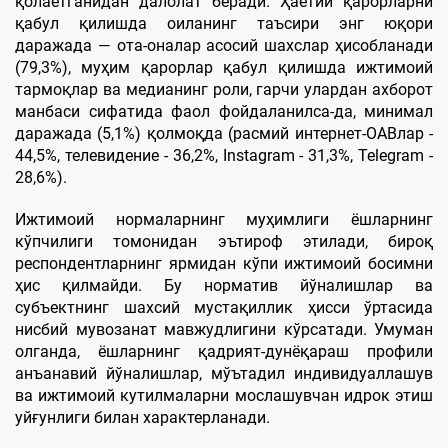
қолаётганидан далолат беради. Ҳаётий қарорларни
қабул қилишда оиланинг таъсири энг юқори
даражада — ота-оналар асосий шахслар ҳисобланади
(79,3%), муҳим қарорлар қабул қилишда ижтимоий
тармоқлар ва медианинг роли, гарчи улардан ахборот
манбаси сифатида фаол фойдаланилса-да, минимал
даражада (5,1%) қолмоқда (расмий интернет-ОАВлар -
44,5%, телевидение - 36,2%, Instagram - 31,3%, Telegram -
28,6%).
Ижтимоий нормаларнинг муҳимлиги ёшларнинг
кўпчилиги томонидан эътироф этилади, бироқ
респондентларнинг ярмидан кўпи ижтимоий босимни
ҳис қилмайди. Бу норматив йўналишлар ва
субъектнинг шахсий мустақиллик ҳисси ўртасида
нисбий мувозанат мавжудлигини кўрсатади. Умуман
олганда, ёшларнинг қадрият-дунёқараш профили
анъанавий йўналишлар, мўътадил индивидуаллашув
ва ижтимоий кутилмаларни мослашувчан идрок этиш
уйғунлиги билан характерланади.