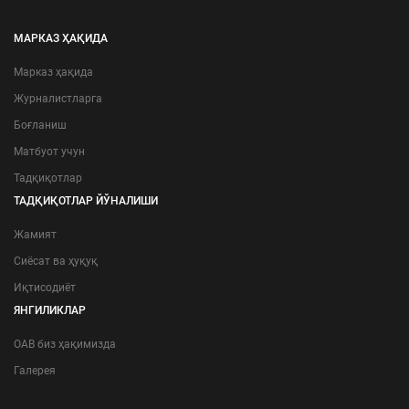
МАРКАЗ ҲАҚИДА
Марказ ҳақида
Журналистларга
Боғланиш
Матбуот учун
Тадқиқотлар
ТАДҚИҚОТЛАР ЙЎНАЛИШИ
Жамият
Сиёсат ва ҳуқуқ
Иқтисодиёт
ЯНГИЛИКЛАР
ОАВ биз ҳақимизда
Галерея