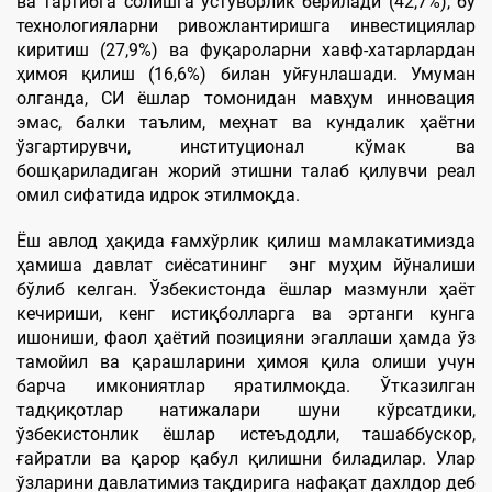
ва тартибга солишга устуворлик берилади (42,7%), бу
технологияларни ривожлантиришга инвестициялар
киритиш (27,9%) ва фуқароларни хавф-хатарлардан
ҳимоя қилиш (16,6%) билан уйғунлашади. Умуман
олганда, СИ ёшлар томонидан мавҳум инновация
эмас, балки таълим, меҳнат ва кундалик ҳаётни
ўзгартирувчи, институционал кўмак ва
бошқариладиган жорий этишни талаб қилувчи реал
омил сифатида идрок этилмоқда.
Ёш авлод ҳақида ғамхўрлик қилиш мамлакатимизда
ҳамиша давлат сиёсатининг энг муҳим йўналиши
бўлиб келган. Ўзбекистонда ёшлар мазмунли ҳаёт
кечириши, кенг истиқболларга ва эртанги кунга
ишониши, фаол ҳаётий позицияни эгаллаши ҳамда ўз
тамойил ва қарашларини ҳимоя қила олиши учун
барча имкониятлар яратилмоқда. Ўтказилган
тадқиқотлар натижалари шуни кўрсатдики,
ўзбекистонлик ёшлар истеъдодли, ташаббускор,
ғайратли ва қарор қабул қилишни биладилар. Улар
ўзларини давлатимиз тақдирига нафақат дахлдор деб