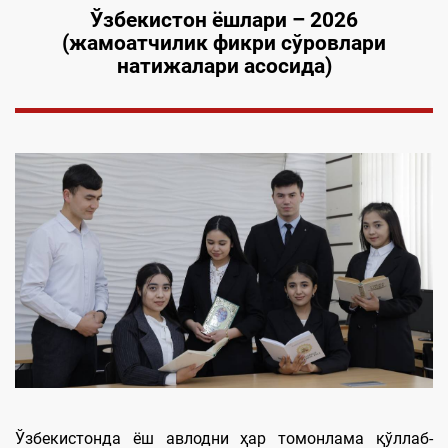
Ў
збекист
он ёшлари
–
2026
(жамоатчилик фикри сўровлари
натижалари асосида)
Ўзбекистонда ёш авлодни ҳар томонлама қўллаб-