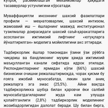
кўпроқ расмийлашган механизмлар ҳақидаги
тасаввурлар устунлигини кўрсатади.
Муваффақиятли инсоннинг шахсий фазилатлари
профили — меҳнатсеварлик, шахсий интизом,
жамоавий иш — ёшларнинг мавжуд институционал
тузилмалар доирасидаги шахсий саъй-ҳаракатларига
асосланган ижтимоий лифтнинг «ютуқларга
йўналтирилган» моделига мойиллигини акс эттиради.
Тадбиркорлик ёшлар томонидан ўзини ўзи рўёбга
чиқариш ва бандликнинг муҳим ҳамда ижтимоий
маъқулланган канали сифатида идрок этилади.
Респондентларнинг ярмидан кўпи (66%) шахсий
бизнесини очишни режалаштирмоқда, чорак қисми бу
ғояга ижобий муносабатда, лекин ҳали аниқ
режаларга эга эмас (25,5%). Айни вақтда
тадбиркорликка шубҳа билан қаровчи ёки салбий
муносабатдагиларнинг жуда кам улушда
қолаётганлиги (2,8%) тадбиркорлик моделининг
жозибадорлигидан далолат беради. Шу билан бирга,