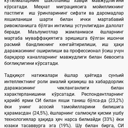
кутилмаларнинг шаклланиш хавфи мавжудлигини
кўрсатади. Меҳнат миграциясига мойилликнинг
пастлиги иш ўринларининг сифати ва даромадлар
яхшиланиши шарти билан ички мартабавий
ривожланишга бўлган интилиш устунлигидан далолат
беради. Маълумотлар жамланмаси ёшларнинг
мартаба муваффақиятига эришишга бўлган ишончи
расмий бандликнинг кенгайтирилиши, иш ҳақи
даражасининг оширилиши ва профессионал ўсиш учун
барқарор каналларнинг мавжудлиги билан бевосита
боғлиқлигини кўрсатади.
Тадқиқот натижалари ёшлар ҳаётида сунъий
интеллектнинг роли амалий қизиқиш ва хабардорлик
даражасининг чекланганлиги билан
характерланишини кўрсатади. Респондентларнинг
қарийб ярми СИ билан яхши таниш бўлса-да (23,2%)
ёки унинг асосий тамойилларини билишига
қарамасдан (24,5%), ёшларнинг салмоқли қисми ушбу
технологиялар ҳақида ҳеч нарса билмайди (33%) ёки
юзаки тасаввурга эга (19%). Шу билан бирга, СИ