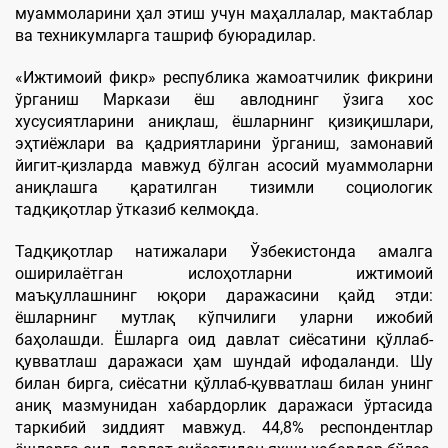
муаммоларини ҳал этиш учун маҳаллалар, мактаблар
ва техникумларга ташриф буюрадилар.
«Ижтимоий фикр» республика жамоатчилик фикрини
ўрганиш Маркази ёш авлоднинг ўзига хос
хусусиятларини аниқлаш, ёшларнинг қизиқишлари,
эҳтиёжлари ва қадриятларини ўрганиш, замонавий
йигит-қизларда мавжуд бўлган асосий муаммоларни
аниқлашга қаратилган тизимли социологик
тадқиқотлар ўтказиб келмоқда.
Тадқиқотлар натижалари Ўзбекистонда амалга
оширилаётган ислоҳотларни ижтимоий
маъқуллашнинг юқори даражасини қайд этди:
ёшларнинг мутлақ кўпчилиги уларни ижобий
баҳолашди. Ёшларга оид давлат сиёсатини қўллаб-
қувватлаш даражаси ҳам шундай ифодаланди. Шу
билан бирга, сиёсатни қўллаб-қувватлаш билан унинг
аниқ мазмунидан хабардорлик даражаси ўртасида
таркибий зиддият мавжуд. 44,8% респондентлар