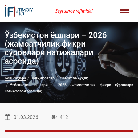
Sayt sinov rejimida!
Ўзбекистон ёшлари – 2026
(жамоатчилик фикри
сўровлари натижалари
асосида)
Бош саҳифа
Тадқиқотлар
Сиёсат ва ҳуқуқ
Ўзбекистон ёшлари – 2026 (жамоатчилик фикри сўровлари
натижалари асосида)
01.03.2026
412