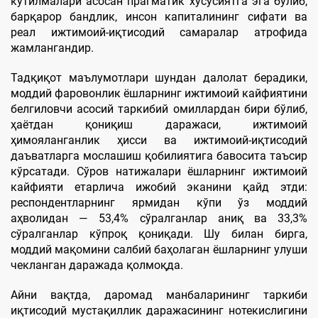
кутилмалари асосан прагматик хусусиятга эга бўлиб,
барқарор бандлик, инсон капиталининг сифати ва
реал ижтимоий-иқтисодий самаралар атрофида
жамлангандир.
Тадқиқот маълумотлари шундан далолат берадики,
моддий фаровонлик ёшларнинг ижтимоий кайфиятини
белгиловчи асосий таркибий омиллардан бири бўлиб,
ҳаётдан қониқиш даражаси, ижтимоий
ҳимояланганлик ҳисси ва ижтимоий-иқтисодий
даъватларга мослашиш қобилиятига бавосита таъсир
кўрсатади. Сўров натижалари ёшларнинг ижтимоий
кайфияти етарлича ижобий эканини қайд этди:
респондентларнинг ярмидан кўпи ўз моддий
аҳволидан — 53,4% сўралганлар аниқ ва 33,3%
сўралганлар кўпроқ қониқади. Шу билан бирга,
моддий мақомини салбий баҳолаган ёшларнинг улуши
чекланган даражада қолмоқда.
Айни вақтда, даромад манбаларининг таркиби
иқтисодий мустақиллик даражасининг нотекислигини