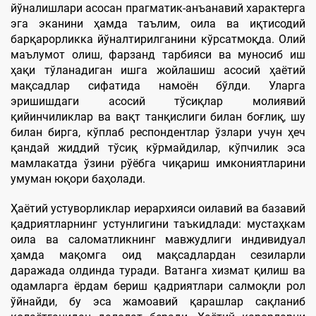
йўналишлари асосан прагматик-анъанавий характерга
эга эканини ҳамда таълим, оила ва иқтисодий
барқарорликка йўналтирилганини кўрсатмоқда. Олий
маълумот олиш, фарзанд тарбияси ва муносиб иш
ҳақи тўланадиган ишга жойлашиш асосий ҳаётий
мақсадлар сифатида намоён бўлди. Уларга
эришишдаги асосий тўсиқлар молиявий
қийинчиликлар ва вақт танқислиги билан боғлиқ, шу
билан бирга, кўплаб респондентлар ўзлари учун ҳеч
қандай жиддий тўсиқ кўрмайдилар, кўпчилик эса
мамлакатда ўзини рўёбга чиқариш имкониятларини
умуман юқори баҳолади.
Ҳаётий устуворликлар иерархияси оилавий ва базавий
қадриятларнинг устунлигини таъкидлади: мустаҳкам
оила ва саломатликнинг мавжудлиги индивидуал
ҳамда мақомга оид мақсадлардан сезиларли
даражада олдинда туради. Ватанга хизмат қилиш ва
одамларга ёрдам бериш қадриятлари салмоқли рол
ўйнайди, бу эса жамоавий қарашлар сақланиб