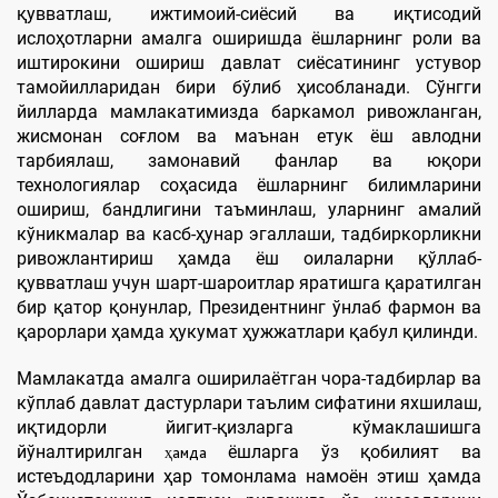
қувватлаш, ижтимоий-сиёсий ва иқтисодий
ислоҳотларни амалга оширишда ёшларнинг роли ва
иштирокини ошириш давлат сиёсатининг устувор
тамойилларидан бири бўлиб ҳисобланади. Сўнгги
йилларда мамлакатимизда баркамол ривожланган,
жисмонан соғлом ва маънан етук ёш авлодни
тарбиялаш, замонавий фанлар ва юқори
технологиялар соҳасида ёшларнинг билимларини
ошириш, бандлигини таъминлаш, уларнинг амалий
кўникмалар ва касб-ҳунар эгаллаши, тадбиркорликни
ривожлантириш ҳамда ёш оилаларни қўллаб-
қувватлаш учун шарт-шароитлар яратишга қаратилган
бир қатор қонунлар, Президентнинг ўнлаб фармон ва
қарорлари ҳамда ҳукумат ҳужжатлари қабул қилинди.
Мамлакатда амалга оширилаётган чора-тадбирлар ва
кўплаб давлат дастурлари таълим сифатини яхшилаш,
иқтидорли йигит-қизларга кўмаклашишга
йўналтирилган
ёшларга ўз қобилият ва
ҳамда
истеъдодларини ҳар томонлама намоён этиш ҳамда