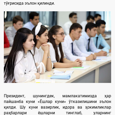
тўғрисида эълон қилинди.
Президент, шунингдек, мамлакатимизда ҳар
пайшанба куни «Ёшлар куни» ўтказилишини эълон
қилди. Шу куни вазирлик, идора ва ҳокимликлар
раҳбарлари ёшларни тинглаб, уларнинг