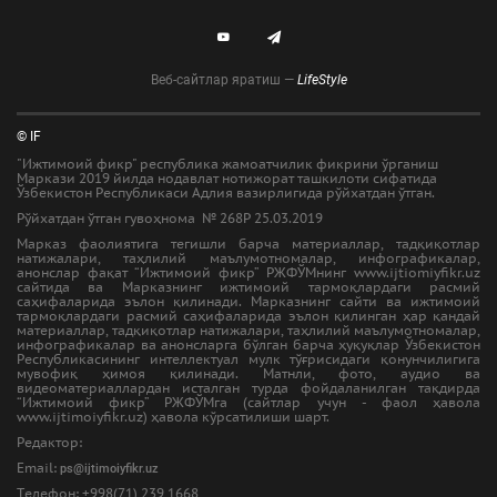
Веб-сайтлар яратиш —
LifeStyle
© IF
"Ижтимоий фикр" республика жамоатчилик фикрини ўрганиш
Маркази 2019 йилда нодавлат нотижорат ташкилоти сифатида
Ўзбекистон Республикаси Адлия вазирлигида рўйхатдан ўтган.
Рўйхатдан ўтган гувоҳнома № 268Р 25.03.2019
Марказ фаолиятига тегишли барча материаллар, тадқиқотлар
натижалари, таҳлилий маълумотномалар, инфографикалар,
анонслар фақат “Ижтимоий фикр” РЖФЎМнинг www.ijtiomiyfikr.uz
сайтида ва Марказнинг ижтимоий тармоқлардаги расмий
саҳифаларида эълон қилинади. Марказнинг сайти ва ижтимоий
тармоқлардаги расмий саҳифаларида эълон қилинган ҳар қандай
материаллар, тадқиқотлар натижалари, таҳлилий маълумотномалар,
инфографикалар ва анонсларга бўлган барча ҳуқуқлар Ўзбекистон
Республикасининг интеллектуал мулк тўғрисидаги қонунчилигига
мувофиқ ҳимоя қилинади. Матнли, фото, аудио ва
видеоматериаллардан исталган турда фойдаланилган тақдирда
“Ижтимоий фикр” РЖФЎМга (сайтлар учун - фаол ҳавола
www.ijtimoiyfikr.uz) ҳавола кўрсатилиши шарт.
Редактор:
Email:
ps@ijtimoiyfikr.uz
Tелефон: +998(71) 239 1668