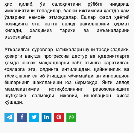
ҳис қилиб, ўз салоҳиятини рўёбга чиқариш
имкониятини топадилар, балки ижтимоий ҳаётда ҳам
ўзларини намоён этмоқдалар. Ёшлар фаол ҳаётий
позицияга эга, катта авлод вакилларини ҳурмат
қилади, халқимиз тарихи ва анъаналарини
эъзозлайди.
Ўтказилган сўровлар натижалари шуни тасдиқладики,
ҳозирги вақтда прогрессив дастур ва қадриятларга
ҳамда юксак мақсадларни забт этишга қаратилган
ғояларга эга, олдинга интилишдан, қийинчилик ва
тўсиқларни енгиб ўтишдан чўчимайдиган инновацион
ёшларнинг шаклланиши юз бермоқда. Янги авлод
мамлакатимиз истиқболининг ривожланишига
шубҳасиз салмоқли ижобий, инновацион ҳисса
қўшади.