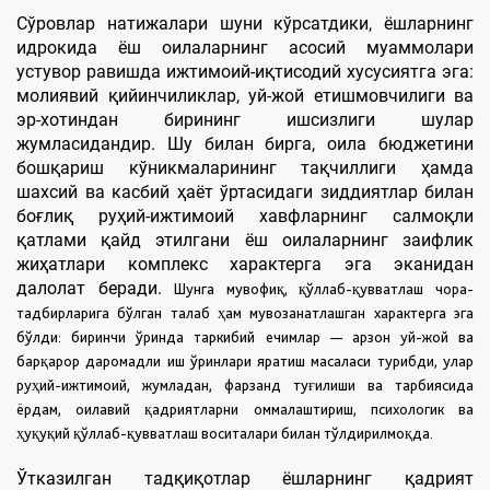
Сўровлар натижалари шуни кўрсатдики, ёшларнинг
идрокида ёш оилаларнинг асосий муаммолари
устувор равишда ижтимоий-иқтисодий хусусиятга эга:
молиявий қийинчиликлар, уй-жой етишмовчилиги ва
эр-хотиндан бирининг ишсизлиги шулар
жумласидандир. Шу билан бирга, оила бюджетини
бошқариш кўникмаларининг тақчиллиги ҳамда
шахсий ва касбий ҳаёт ўртасидаги зиддиятлар билан
боғлиқ руҳий-ижтимоий хавфларнинг салмоқли
қатлами қайд этилгани ёш оилаларнинг заифлик
жиҳатлари комплекс характерга эга эканидан
далолат беради.
Шунга мувофиқ, қўллаб-қувватлаш чора-
тадбирларига бўлган талаб ҳам мувозанатлашган характерга эга
бўлди: биринчи ўринда таркибий ечимлар — арзон уй-жой ва
барқарор даромадли иш ўринлари яратиш масаласи турибди, улар
руҳий-ижтимоий, жумладан, фарзанд туғилиши ва тарбиясида
ёрдам, оилавий қадриятларни оммалаштириш, психологик ва
ҳуқуқий қўллаб-қувватлаш воситалари билан тўлдирилмоқда.
Ўтказилган тадқиқотлар ёшларнинг қадрият