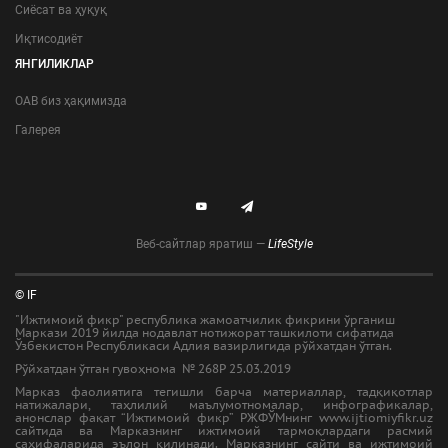
Сиёсат ва ҳуқуқ
Иқтисодиёт
ЯНГИЛИКЛАР
ОАВ биз ҳақимизда
Галерея
Веб-сайтлар яратиш —
LifeStyle
© IF
"Ижтимоий фикр" республика жамоатчилик фикрини ўрганиш
Маркази 2019 йилда нодавлат нотижорат ташкилоти сифатида
Ўзбекистон Республикаси Адлия вазирлигида рўйхатдан ўтган.
Рўйхатдан ўтган гувоҳнома № 268Р 25.03.2019
Марказ фаолиятига тегишли барча материаллар, тадқиқотлар
натижалари, таҳлилий маълумотномалар, инфографикалар,
анонслар фақат “Ижтимоий фикр” РЖФЎМнинг www.ijtiomiyfikr.uz
сайтида ва Марказнинг ижтимоий тармоқлардаги расмий
саҳифаларида эълон қилинади. Марказнинг сайти ва ижтимоий