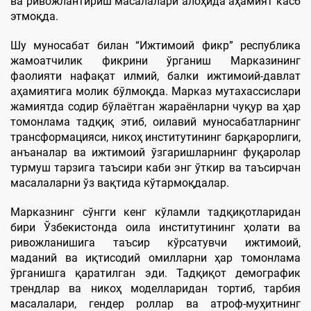
ва ривожлантириш масалалари алоҳида аҳамият касб
этмоқда.
Шу муносабат билан “Ижтимоий фикр” республика
жамоатчилик фикрини ўрганиш Марказининг
фаолияти нафақат илмий, балки ижтимоий-давлат
аҳамиятига молик бўлмоқда. Марказ мутахассислари
жамиятда содир бўлаётган жараёнларни чуқур ва ҳар
томонлама тадқиқ этиб, оилавий муносабатларнинг
трансформацияси, никоҳ институтининг барқарорлиги,
анъаналар ва ижтимоий ўзгаришларнинг фуқаролар
турмуш тарзига таъсири каби энг ўткир ва таъсирчан
масалаларни ўз вақтида кўтармоқдалар.
Марказнинг сўнгги кенг кўламли тадқиқотларидан
бири Ўзбекистонда оила институтининг ҳолати ва
ривожланишига таъсир кўрсатувчи ижтимоий,
маданий ва иқтисодий омилларни ҳар томонлама
ўрганишга қаратилган эди. Тадқиқот демографик
трендлар ва никоҳ моделларидан тортиб, тарбия
масалалари, гендер роллар ва атроф-муҳитнинг