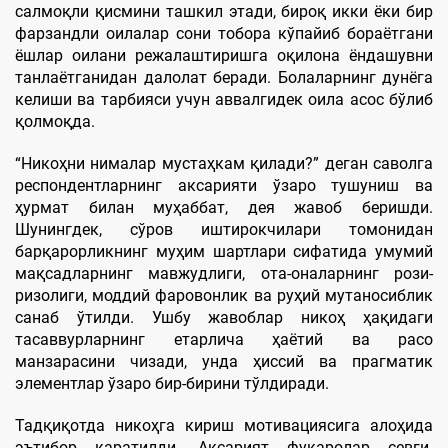
салмоқли қисмини ташкил этади, бироқ икки ёки бир
фарзандли оилалар сони тобора кўпайиб бораётгани
ёшлар оилани режалаштиришга оқилона ёндашувни
танлаётганидан далолат беради. Болаларнинг дунёга
келиши ва тарбияси учун аввалгидек оила асос бўлиб
қолмоқда.
“Никоҳни нималар мустаҳкам қилади?” деган саволга
респондентларнинг аксарияти ўзаро тушуниш ва
ҳурмат билан муҳаббат, дея жавоб беришди.
Шунингдек, сўров иштирокчилари томонидан
барқарорликнинг муҳим шартлари сифатида умумий
мақсадларнинг мавжудлиги, ота-оналарнинг рози-
ризолиги, моддий фаровонлик ва руҳий мутаносиблик
санаб ўтилди. Ушбу жавоблар никоҳ ҳақидаги
тасаввурларнинг етарлича ҳаётий ва расо
манзарасини чизади, унда ҳиссий ва прагматик
элементлар ўзаро бир-бирини тўлдиради.
Тадқиқотда никоҳга кириш мотивациясига алоҳида
эътибор қаратилди. Аксарият фуқаролар севги-