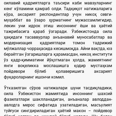
оилавий қадриятларга таъсири каби мавзуларнинг
кенг кўламини қамраб олди. Тадқиқот натижаларига
кўра, аксарият респондентлар учун никоҳ севги-
муҳаббат ва ўзаро ҳурматнинг мужассамлигидир,
лекин уни идрок этиш инсоннинг ёши ва ҳаётий
тажрибасига қараб ўзгаради. Ўзбекистонда оила
ҳақидаги тасаввурлар анъанавий муносабатлар ва
модернизация қадриятлари томон тадрижий
мўлжаллар чорраҳасида кесишмоқда. Айни вақтда, юз
бераётган ўзгаришларга қарамасдан, никоҳ институти
ўз қадр-қимматини йўқотмаган ҳолда, жамиятнинг
янги воқеликка мослашишга қодир мустаҳкам
пойдевори бўлиб қолаверишига аксарият
фуқароларнинг ишончи комил.
Ўтказилган сўров натижалари шуни тасдиқладики,
оила Ўзбекистон жамиятида инсоннинг шахсий
фазилатлари шаклланадиган, анъаналар авлоддан-
авлодга мерос сифатида узатиладиган, масъулият
туйғуси сингдириладиган ҳаётий макон – пойдевор