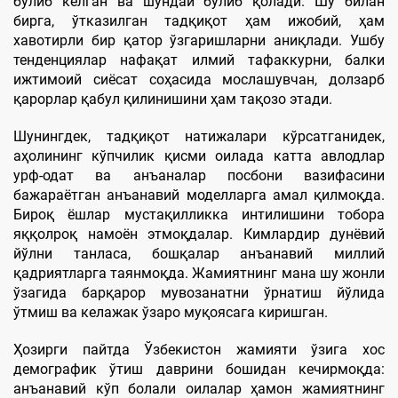
бўлиб келган ва шундай бўлиб қолади. Шу билан
бирга, ўтказилган тадқиқот ҳам ижобий, ҳам
хавотирли бир қатор ўзгаришларни аниқлади. Ушбу
тенденциялар нафақат илмий тафаккурни, балки
ижтимоий сиёсат соҳасида мослашувчан, долзарб
қарорлар қабул қилинишини ҳам тақозо этади.
Шунингдек, тадқиқот натижалари кўрсатганидек,
аҳолининг кўпчилик қисми оилада катта авлодлар
урф-одат ва анъаналар посбони вазифасини
бажараётган анъанавий моделларга амал қилмоқда.
Бироқ ёшлар мустақилликка интилишини тобора
яққолроқ намоён этмоқдалар. Кимлардир дунёвий
йўлни танласа, бошқалар анъанавий миллий
қадриятларга таянмоқда. Жамиятнинг мана шу жонли
ўзагида барқарор мувозанатни ўрнатиш йўлида
ўтмиш ва келажак ўзаро муқоясага киришган.
Ҳозирги пайтда Ўзбекистон жамияти ўзига хос
демографик ўтиш даврини бошидан кечирмоқда:
анъанавий кўп болали оилалар ҳамон жамиятнинг