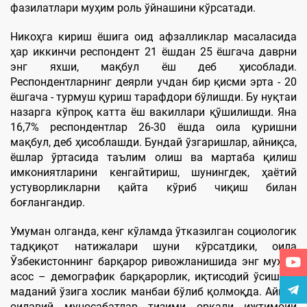
фазилатлари муҳим роль ўйнашини кўрсатади.
Никоҳга кириш ёшига оид афзалликлар масаласида
ҳар иккинчи респондент 21 ёшдан 25 ёшгача даврни
энг яхши, мақбул ёш деб ҳисоблади.
Респондентларнинг деярли учдан бир қисми эрта - 20
ёшгача - турмуш қуриш тарафдори бўлишди. Бу нуқтаи
назарга кўпроқ катта ёш вакиллари қўшилишди. Яна
16,7% респондентлар 26-30 ёшда оила қуришни
мақбул, ​​деб ҳисоблашди. Бундай ўзгаришлар, айниқса,
ёшлар ўртасида таълим олиш ва мартаба қилиш
имкониятларини кенгайтириш, шунингдек, ҳаётий
устуворликларни қайта кўриб чиқиш билан
боғлангандир.
Умуман олганда, кенг кўламда ўтказилган социологик
тадқиқот натижалари шуни кўрсатдики, оила
Ўзбекистоннинг барқарор ривожланишида энг муҳим
асос – демографик барқарорлик, иқтисодий ўсиш ва
маданий ўзига хослик манбаи бўлиб қолмоқда. Айнан
оилавий муносабатлар тизими орқали ижтимоий