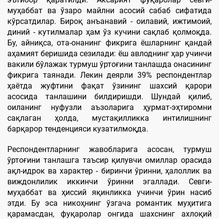
муҳаббат ва ўзаро майлни асосий сабаб сифатида
кўрсатдилар. Бироқ анъанавий - оилавий, ижтимоий,
диний - кутилмалар ҳам ўз кучини сақлаб қолмоқда.
Бу, айниқса, ота-онанинг фикрига ёшларнинг қандай
аҳамият беришида сезилади: ёш авлоднинг ҳар учинчи
вакили бўлажак турмуш ўртоғини танлашда онасининг
фикрига таянади. Лекин деярли 39% респондентлар
ҳаётда жуфтини фақат ўзининг шахсий қарори
асосида танлашини билдиришди. Шундай қилиб,
оиланинг нуфузли аъзоларига ҳурмат-эҳтиромни
сақлаган ҳолда, мустақилликка интилишнинг
барқарор тенденцияси кузатилмоқда.
Респондентларнинг жавобларига асосан, турмуш
ўртоғини танлашга таъсир қилувчи омиллар орасида
ақл-идрок ва характер - биринчи ўринни, ҳалоллик ва
виждонлилик иккинчи ўринни эгаллади. Севги-
муҳаббат ва ҳиссий яқинликка учинчи ўрин насиб
этди. Бу эса никоҳнинг ўзгача романтик муҳитига
қарамасдан, фуқаролар онгида шахснинг ахлоқий