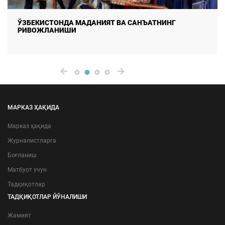
ЎЗБЕКИСТОНДА МАДАНИЯТ ВА САНЪАТНИНГ
РИВОЖЛАНИШИ
МАРКАЗ ҲАҚИДА
Марказ ҳақида
Журналистларга
Боғланиш
Матбуот учун
Тадқиқотлар
ТАДҚИҚОТЛАР ЙЎНАЛИШИ
Жамият