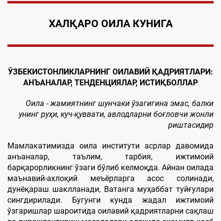
ХАЛҚАРО ОИЛА КУНИГ
А
ЎЗБEКИСТОНЛИКЛАРНИНГ ОИЛАВИЙ ҚАДРИЯТЛАРИ:
АНЪАНАЛАР, ТЕНДЕНЦИЯЛАР, ИСТИҚБОЛЛАР
Оила - жамиятнинг шунчаки ўзагигина эмас, балки
унинг руҳи,
куч-қуввати, авлодларни боғловчи жонли
риштасидир
Мамлакатимизда оила институти асрлар давомида
анъаналар, таълим, тарбия, ижтимоий
барқарорликнинг ўзаги бўлиб келмоқда. Айнан оилада
маънавий-ахлоқий меъёрларга асос солинади,
дунёқараш шаклланади, Ватанга муҳаббат туйғулари
сингдирилади. Бугунги кунда жадал ижтимоий
ўзгаришлар шароитида оилавий қадриятларни сақлаш