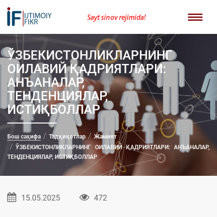
Sayt sinov rejimida!
ЎЗБEКИСТОНЛИКЛАРНИНГ
ОИЛАВИЙ ҚАДРИЯТЛАРИ:
АНЪАНАЛАР,
ТЕНДЕНЦИЯЛАР,
ИСТИҚБОЛЛАР
Бош саҳифа
Тадқиқотлар
Жамият
ЎЗБEКИСТОНЛИКЛАРНИНГ ОИЛАВИЙ ҚАДРИЯТЛАРИ: АНЪАНАЛАР,
ТЕНДЕНЦИЯЛАР, ИСТИҚБОЛЛАР
15.05.2025
472