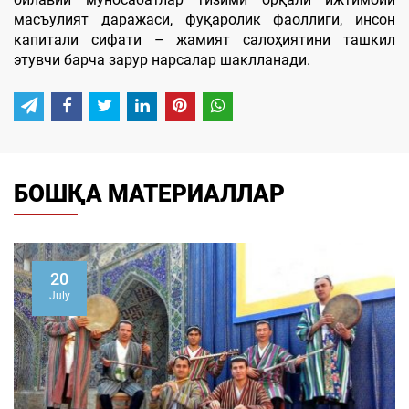
масъулият даражаси, фуқаролик фаоллиги, инсон
капитали сифати – жамият салоҳиятини ташкил
этувчи барча зарур нарсалар шаклланади.
БОШҚА МАТЕРИАЛЛАР
20
July