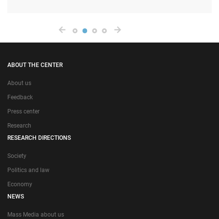
ABOUT THE CENTER
About us
Feedback
Press center
Research
RESEARCH DIRECTIONS
Society
Politics and law
Economy
NEWS
Mass Media about us