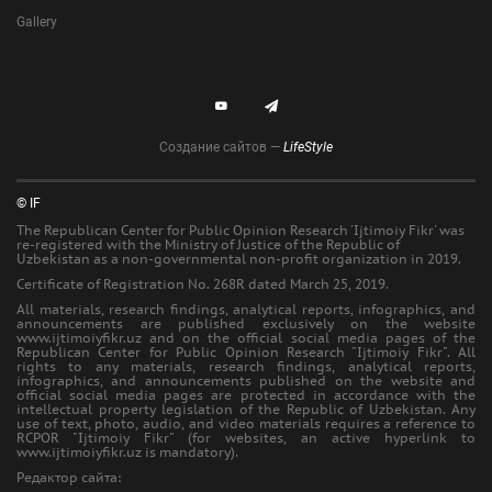
Gallery
Создание сайтов —
LifeStyle
© IF
The Republican Center for Public Opinion Research 'Ijtimoiy Fikr' was
re-registered with the Ministry of Justice of the Republic of
Uzbekistan as a non-governmental non-profit organization in 2019.
Certificate of Registration No. 268R dated March 25, 2019.
All materials, research findings, analytical reports, infographics, and
announcements are published exclusively on the website
www.ijtimoiyfikr.uz and on the official social media pages of the
Republican Center for Public Opinion Research "Ijtimoiy Fikr". All
rights to any materials, research findings, analytical reports,
infographics, and announcements published on the website and
official social media pages are protected in accordance with the
intellectual property legislation of the Republic of Uzbekistan. Any
use of text, photo, audio, and video materials requires a reference to
RCPOR "Ijtimoiy Fikr" (for websites, an active hyperlink to
www.ijtimoiyfikr.uz is mandatory).
Редактор сайта: