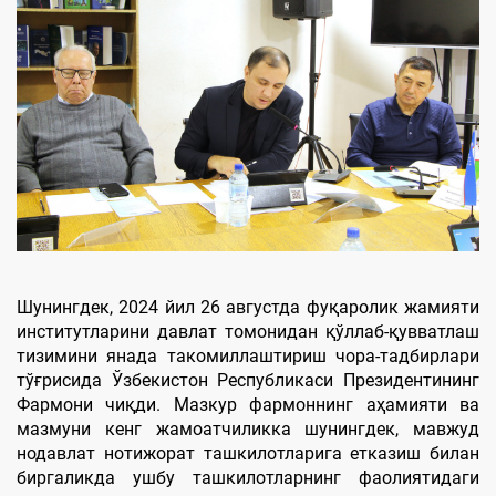
Шунингдек, 2024 йил 26 августда фуқаролик жамияти
институтларини давлат томонидан қўллаб-қувватлаш
тизимини янада такомиллаштириш чора-тадбирлари
тўғрисида Ўзбекистон Республикаси Президентининг
Фармони чиқди. Мазкур фармоннинг аҳамияти ва
мазмуни кенг жамоатчиликка шунингдек, мавжуд
нодавлат нотижорат ташкилотларига етказиш билан
биргаликда ушбу ташкилотларнинг фаолиятидаги