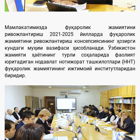
Мамлакатимизда фуқаролик жамиятини
ривожлантириш 2021-2025 йилларда фуқаролик
жамиятини ривожлантириш консепсиясининг ҳозирги
кундаги муҳим вазифаси ҳисобланади. Ўзбекистон
жамияти ҳаётининг турли соҳаларида фаолият
юритадиган нодавлат нотижорат ташкилотлари (ННТ)
фуқаролик жамиятининг ижтимоий институтларидан
биридир.