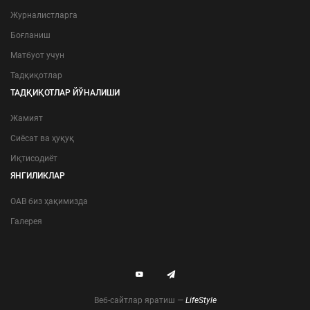
Журналистларга
Боғланиш
Матбуот учун
Тадқиқотлар
ТАДҚИҚОТЛАР ЙЎНАЛИШИ
Жамият
Сиёсат ва ҳуқуқ
Иқтисодиёт
ЯНГИЛИКЛАР
ОАВ биз ҳақимизда
Галерея
Веб-сайтлар яратиш —
LifeStyle