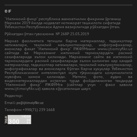
© IF
"Ижтимоий фикр" республика жамоатчилик фикрини ўрганиш
Маркази 2019 йилда нодавлат нотижорат ташкилоти сифатида
Ўзбекистон Республикаси Адлия вазирлигида рўйхатдан ўтган.
Рўйхатдан ўтган гувоҳнома № 268Р 25.03.2019
Марказ фаолиятига тегишли барча материаллар, тадқиқотлар
натижалари, таҳлилий маълумотномалар, инфографикалар,
анонслар фақат “Ижтимоий фикр” РЖФЎМнинг www.ijtiomiyfikr.uz
сайтида ва Марказнинг ижтимоий тармоқлардаги расмий
саҳифаларида эълон қилинади. Марказнинг сайти ва ижтимоий
тармоқлардаги расмий саҳифаларида эълон қилинган ҳар қандай
материаллар, тадқиқотлар натижалари, таҳлилий маълумотномалар,
инфографикалар ва анонсларга бўлган барча ҳуқуқлар Ўзбекистон
Республикасининг интеллектуал мулк тўғрисидаги қонунчилигига
мувофиқ ҳимоя қилинади. Матнли, фото, аудио ва
видеоматериаллардан исталган турда фойдаланилган тақдирда
“Ижтимоий фикр” РЖФЎМга (сайтлар учун - фаол ҳавола
www.ijtimoiyfikr.uz) ҳавола кўрсатилиши шарт.
Редактор:
Email:
ps@ijtimoiyfikr.uz
Tелефон: +998(71) 239 1668