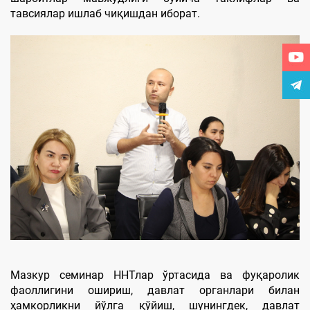
тавсиялар ишлаб чиқишдан иборат.
Мазкур семинар ННТлар ўртасида ва фуқаролик
фаоллигини ошириш, давлат органлари билан
ҳамкорликни йўлга қўйиш, шунингдек, давлат