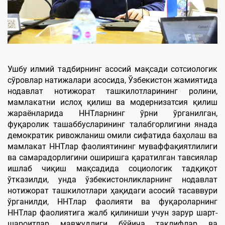
Ушбу илмий тадбирнинг асосий мақсади сотсиологик
сўровлар натижалари асосида, Ўзбекистон жамиятида
нодавлат нотижорат ташкилотларининг ролини,
мамлакатни ислоҳ қилиш ва модернизатсия қилиш
жараёнларида ННТларнинг ўрни ўрганилган,
фуқаролик ташаббусларининг талабгорлигини янада
демократик ривожланиш омили сифатида баҳолаш ва
мамлакат ННТлар фаолиятининг муваффақиятлилиги
ва самарадорлигини оширишга қаратилган тавсиялар
ишлаб чиқиш мақсадида социологик тадқиқот
ўтказилди, унда ўзбекистонликларнинг нодавлат
нотижорат ташкилотлари ҳақидаги асосий тасаввури
ўрганилди, ННТлар фаолияти ва фуқароларнинг
ННТлар фаолиятига жалб қилиниши учун зарур шарт-
шароитлар мавжудлиги бўйича таклифлар ва