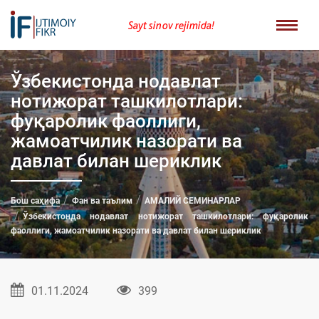
Sayt sinov rejimida!
Ўзбекистонда нодавлат
нотижорат ташкилотлари:
фуқаролик фаоллиги,
жамоатчилик назорати ва
давлат билан шериклик
Бош саҳифа
Фан ва таълим
АМАЛИЙ СЕМИНАРЛАР
Ўзбекистонда нодавлат нотижорат ташкилотлари: фуқаролик
фаоллиги, жамоатчилик назорати ва давлат билан шериклик
01.11.2024
399