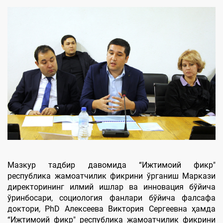
Мазкур тадбир давомида “Ижтимоий фикр"
республика жамоатчилик фикрини ўрганиш Маркази
директорининг илмий ишлар ва инновация бўйича
ўринбосари, социология фанлари бўйича фалсафа
доктори, PhD Алексеева Виктория Сергеевна ҳамда
“Ижтимоий фикр" республика жамоатчилик фикрини