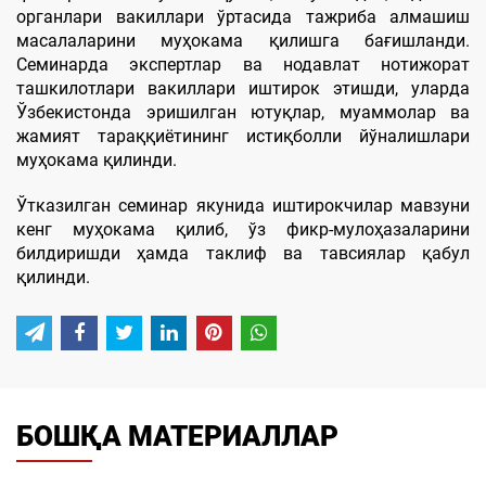
органлари вакиллари ўртасида тажриба алмашиш
масалаларини муҳокама қилишга бағишланди.
Семинарда экспертлар ва нодавлат нотижорат
ташкилотлари вакиллари иштирок этишди, уларда
Ўзбекистонда эришилган ютуқлар, муаммолар ва
жамият тараққиётининг истиқболли йўналишлари
муҳокама қилинди.
Ўтказилган семинар якунида иштирокчилар мавзуни
кенг муҳокама қилиб, ўз фикр-мулоҳазаларини
билдиришди ҳамда таклиф ва тавсиялар қабул
қилинди.
БОШҚА МАТЕРИАЛЛАР