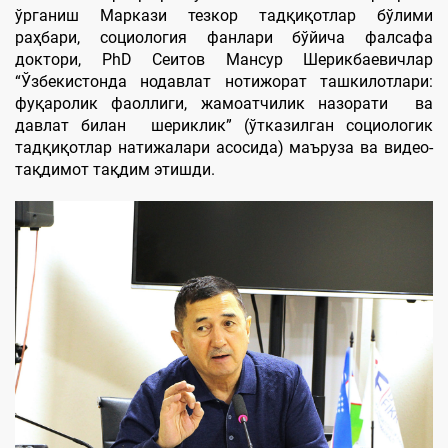
ўрганиш Маркази тезкор тадқиқотлар бўлими
раҳбари, социология фанлари бўйича фалсафа
доктори, PhD Сеитов Мансур Шерикбаевичлар
“Ўзбекистонда нодавлат нотижорат ташкилотлари:
фуқаролик фаоллиги, жамоатчилик назорати ва
давлат билан шериклик” (ўтказилган социологик
тадқиқотлар натижалари асосида) маъруза ва видео-
тақдимот тақдим этишди.