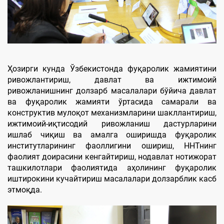
Ҳозирги кунда Ўзбекистонда фуқаролик жамиятини
ривожлантириш, давлат ва ижтимоий
ривожланишнинг долзарб масалалари бўйича давлат
ва фуқаролик жамияти ўртасида самарали ва
конструктив мулоқот механизмларини шакллантириш,
ижтимоий-иқтисодий ривожланиш дастурларини
ишлаб чиқиш ва амалга оширишда фуқаролик
институтларининг фаоллигини ошириш, ННТнинг
фаолият доирасини кенгайтириш, нодавлат нотижорат
ташкилотлари фаолиятида аҳолининг фуқаролик
иштирокини кучайтириш масалалари долзарблик касб
этмоқда.