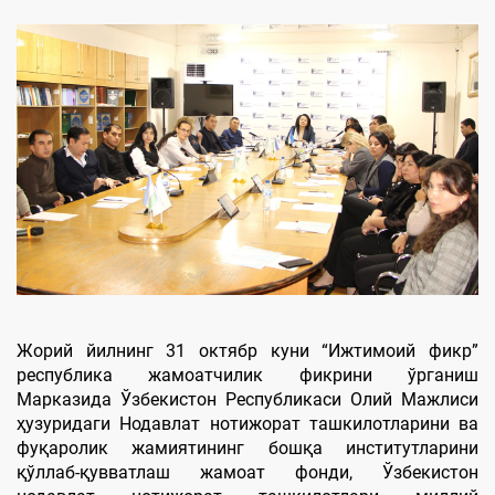
Жорий йилнинг 31 октябр куни “Ижтимоий фикр”
республика жамоатчилик фикрини ўрганиш
Марказида Ўзбекистон Республикаси Олий Мажлиси
ҳузуридаги Нодавлат нотижорат ташкилотларини ва
фуқаролик жамиятининг бошқа институтларини
қўллаб-қувватлаш жамоат фонди, Ўзбекистон