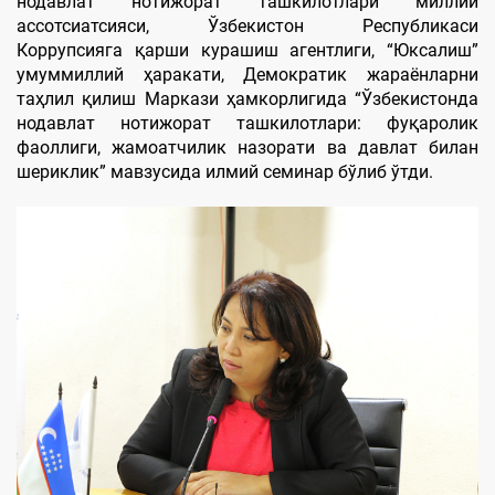
нодавлат нотижорат ташкилотлари миллий
ассотсиатсияси, Ўзбекистон Республикаси
Коррупсияга қарши курашиш агентлиги, “Юксалиш”
умуммиллий ҳаракати, Демократик жараёнларни
таҳлил қилиш Маркази ҳамкорлигида “Ўзбекистонда
нодавлат нотижорат ташкилотлари: фуқаролик
фаоллиги, жамоатчилик назорати ва давлат билан
шериклик” мавзусида илмий семинар бўлиб ўтди.