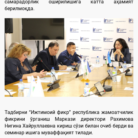
самарадорлик оширилишига катта аҳамият
берилмоқда.
Тадбирни “Ижтимоий фикр” республика жамоатчилик
фикрини ўрганиш Маркази директори Рахимова
Нигина Хайруллаевна кириш сўзи билан очиб берди ва
семинар ишига муваффақият тилади.