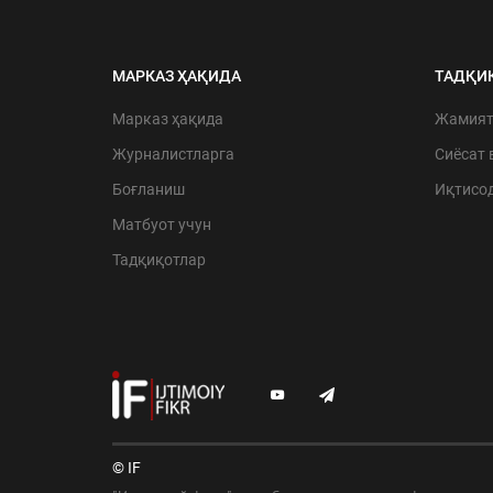
МАРКАЗ ҲАҚИДА
ТАДҚИ
Марказ ҳақида
Жамия
Журналистларга
Сиёсат 
Боғланиш
Иқтисо
Матбуот учун
Тадқиқотлар
© IF