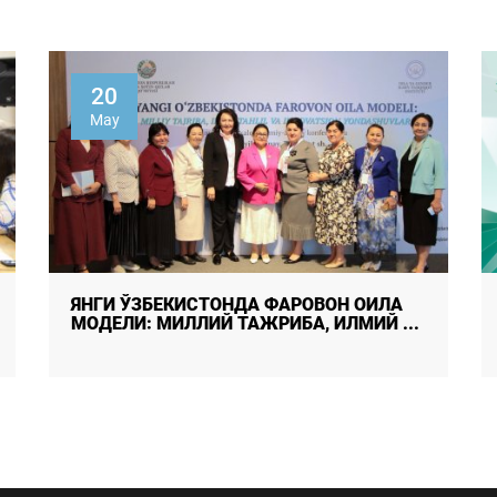
26
April
Иштирокнинг истиқболи: ёшлар фаоллик
ва индивидуализм ўртаси ...