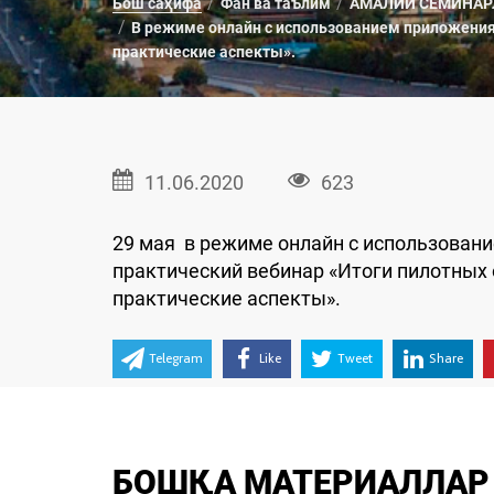
Бош саҳифа
Фан ва таълим
АМАЛИЙ СЕМИНАР
В режиме онлайн с использованием приложения
практические аспекты».
11.06.2020
623
29 мая в режиме онлайн с использован
практический вебинар «Итоги пилотных
практические аспекты».
Telegram
Like
Tweet
Share
БОШҚА МАТЕРИАЛЛАР