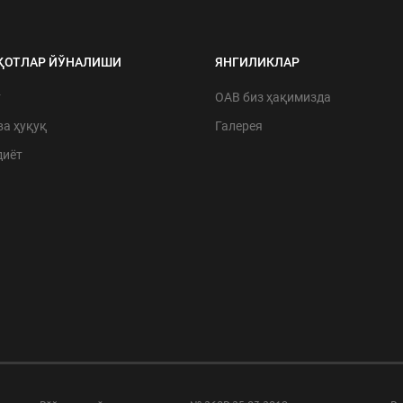
ҚОТЛАР ЙЎНАЛИШИ
ЯНГИЛИКЛАР
т
ОАВ биз ҳақимизда
ва ҳуқуқ
Галерея
диёт