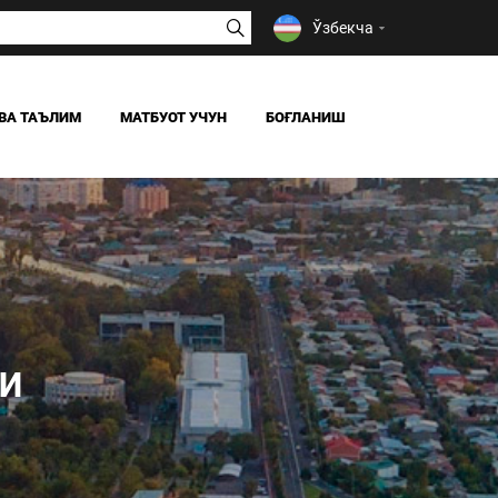
Ўзбекча
ВА ТАЪЛИМ
МАТБУОТ УЧУН
БОҒЛАНИШ
ЯНГИЛИКЛАР
ОАВ БИЗ ҲАҚИМИЗДА
Я
и