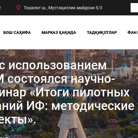
z
Тошкент ш., Мустақиллик майдони 5/3
БОШ САҲИФА
МАРКАЗ ҲАҚИДА
ТАДҚИҚОТЛАР
ФАН 
БИЗНИНГ ЮТУҚЛАРИМИЗ
ЖАМИЯТ
РАҲБАРИЯТ
СИЁСАТ ВА ҲУҚУҚ
 с использованием
МАРКАЗ ТУЗИЛМАСИ
ИҚТИСОДИЁТ
DIGITAL СОЦИОЛОГИ
 состоялся научно-
инар «Итоги пилотных
ний ИФ: методические 
екты».