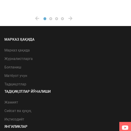
МАРКАЗ ҲАҚИДА
Марказ ҳақида
Журналистларга
Боғланиш
Матбуот учун
Тадқиқотлар
ТАДҚИҚОТЛАР ЙЎНАЛИШИ
Жамият
Сиёсат ва ҳуқуқ
Иқтисодиёт
ЯНГИЛИКЛАР