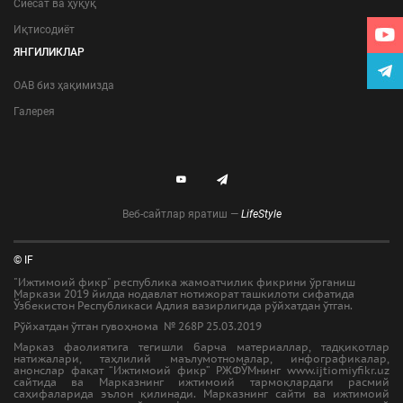
Сиёсат ва ҳуқуқ
Иқтисодиёт
ЯНГИЛИКЛАР
ОАВ биз ҳақимизда
Галерея
Веб-сайтлар яратиш —
LifeStyle
© IF
"Ижтимоий фикр" республика жамоатчилик фикрини ўрганиш
Маркази 2019 йилда нодавлат нотижорат ташкилоти сифатида
Ўзбекистон Республикаси Адлия вазирлигида рўйхатдан ўтган.
Рўйхатдан ўтган гувоҳнома № 268Р 25.03.2019
Марказ фаолиятига тегишли барча материаллар, тадқиқотлар
натижалари, таҳлилий маълумотномалар, инфографикалар,
анонслар фақат “Ижтимоий фикр” РЖФЎМнинг www.ijtiomiyfikr.uz
сайтида ва Марказнинг ижтимоий тармоқлардаги расмий
саҳифаларида эълон қилинади. Марказнинг сайти ва ижтимоий