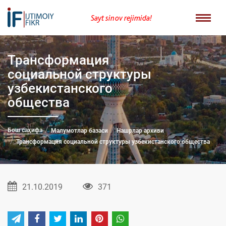
Sayt sinov rejimida!
Трансформация
социальной структуры
узбекистанского
общества
Бош саҳифа
Малумотлар базаси
Нашрлар архиви
Трансформация социальной структуры узбекистанского общества
21.10.2019
371