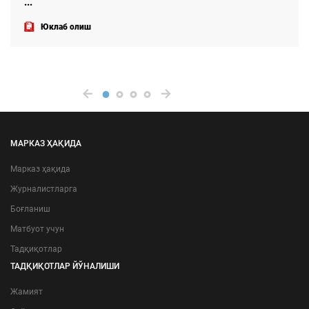
МАРКАЗ ҲАҚИДА
Марказ ҳақида
Журналистларга
Боғланиш
Матбуот учун
Тадқиқотлар
ТАДҚИҚОТЛАР ЙЎНАЛИШИ
Жамият