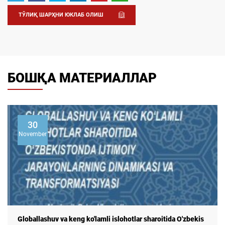
ТЎЛИҚ ШАРҲНИ ЮКЛАБ ОЛИШ
БОШҚА МАТЕРИАЛЛАР
15
May
"ЎЗБEКИСТОНДА ЗАМОНАВИЙ ОИЛА" МОНОГРАФИЯСИ