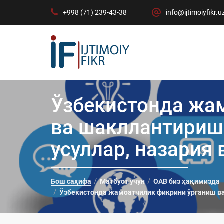
+998 (71) 239-43-38
info@ijtimoiyfikr.u
Ўзбекистонда жа
ва шакллантириш
усуллар, назария 
Бош саҳифа
Матбуот учун
ОАВ биз ҳақимизда
Ўзбекистонда жамоатчилик фикрини ўрганиш ва