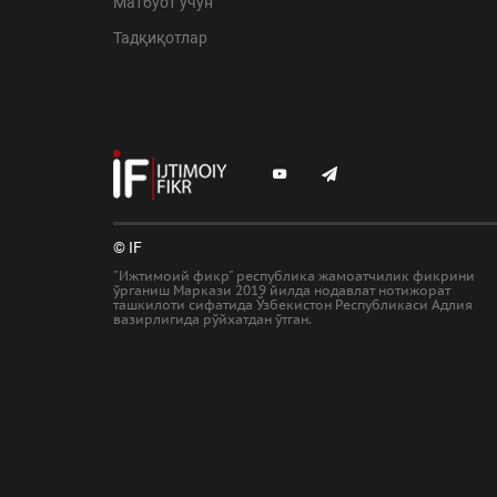
Матбуот учун
Тадқиқотлар
© IF
"Ижтимоий фикр" республика жамоатчилик фикрини
ўрганиш Маркази 2019 йилда нодавлат нотижорат
ташкилоти сифатида Ўзбекистон Республикаси Адлия
вазирлигида рўйхатдан ўтган.