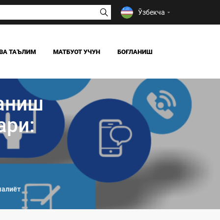
Ўзбекча
ВА ТАЪЛИМ
МАТБУОТ УЧУН
БОҒЛАНИШ
ЯНГИЛИКЛАР
ОАВ БИЗ ҲАҚИМИЗДА
ганиш
Я
ари:
малиёт