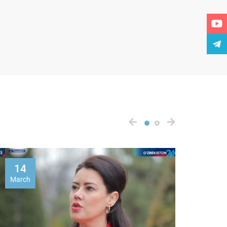
14
26
March
June