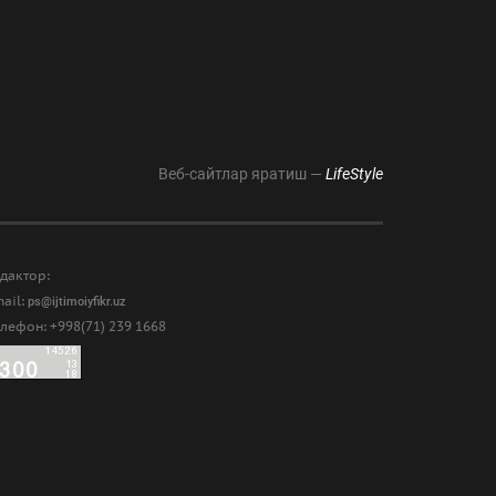
Веб-сайтлар яратиш —
LifeStyle
дактор:
ail:
ps@ijtimoiyfikr.uz
лефон: +998(71) 239 1668