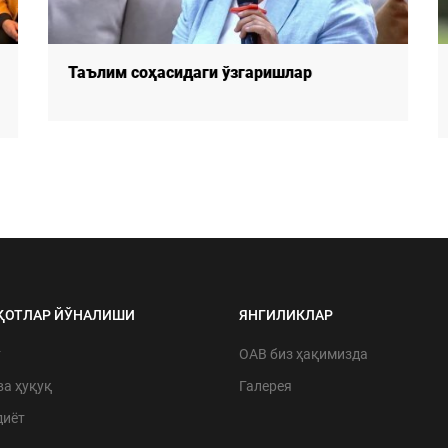
Таълим соҳасидаги ўзгаришлар
ҚОТЛАР ЙЎНАЛИШИ
ЯНГИЛИКЛАР
т
ОАВ биз ҳақимизда
ва ҳуқуқ
Галерея
диёт