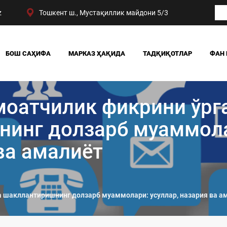
z
Тошкент ш., Мустақиллик майдони 5/3
БОШ САҲИФА
МАРКАЗ ҲАҚИДА
ТАДҚИҚОТЛАР
ФАН 
БИЗНИНГ ЮТУҚЛАРИМИЗ
ЖАМИЯТ
РАҲБАРИЯТ
СИЁСАТ ВА ҲУҚУҚ
моатчилик фикрини ўр
МАРКАЗ ТУЗИЛМАСИ
ИҚТИСОДИЁТ
DIGITAL СОЦИОЛОГИ
нинг долзарб муаммол
ва амалиёт
 шакллантиришнинг долзарб муаммолари: усуллар, назария ва а