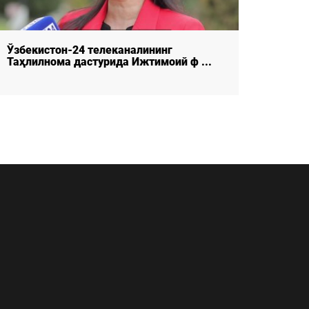
Ўзбекистон-24 телеканалининг
Корру
Таҳлилнома дастурида Ижтимоий ф ...
кўзгус