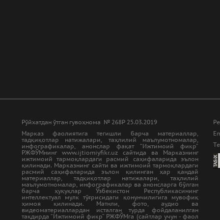
Рўйхатдан ўтган гувоҳнома № 268Р 25.03.2019
Ре
Марказ фаолиятига тегишли барча материаллар,
Em
тадқиқотлар натижалари, таҳлилий маълумотномалар,
Tе
инфографикалар, анонслар фақат “Ижтимоий фикр”
РЖФЎМнинг www.ijtiomiyfikr.uz сайтида ва Марказнинг
ижтимоий тармоқлардаги расмий саҳифаларида эълон
қилинади. Марказнинг сайти ва ижтимоий тармоқлардаги
расмий саҳифаларида эълон қилинган ҳар қандай
материаллар, тадқиқотлар натижалари, таҳлилий
маълумотномалар, инфографикалар ва анонсларга бўлган
барча ҳуқуқлар Ўзбекистон Республикасининг
интеллектуал мулк тўғрисидаги қонунчилигига мувофиқ
ҳимоя қилинади. Матнли, фото, аудио ва
видеоматериаллардан исталган турда фойдаланилган
тақдирда “Ижтимоий фикр” РЖФЎМга (сайтлар учун - фаол