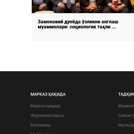
Замонавий дунёда ўзликни англаш
муаммолари: социологик таҳли ...
МАРКАЗ ҲАҚИДА
ТАДҚИ
Марказ ҳақида
Жамия
Журналистларга
Сиёсат 
Боғланиш
Иқтисо