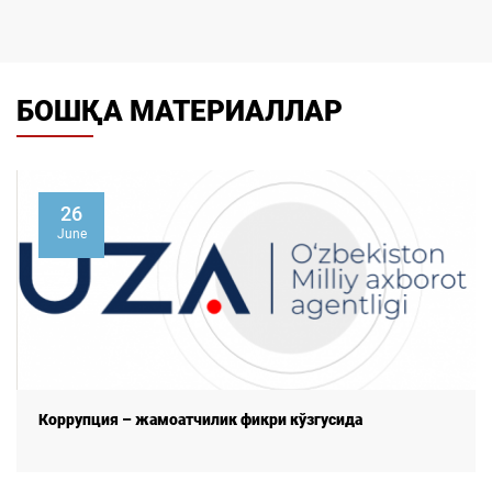
БОШҚА МАТЕРИАЛЛАР
26
June
Коррупция – жамоатчилик фикри кўзгусида