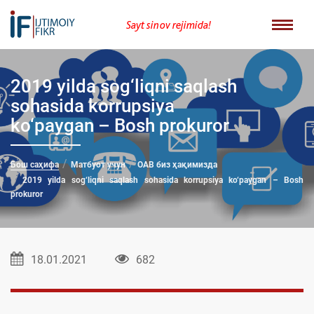
Sayt sinov rejimida!
2019 yilda sog‘liqni saqlash
sohasida korrupsiya
ko‘paygan – Bosh prokuror
Бош саҳифа
Матбуот учун
ОАВ биз ҳақимизда
2019 yilda sog‘liqni saqlash sohasida korrupsiya ko‘paygan – Bosh
prokuror
18.01.2021
682