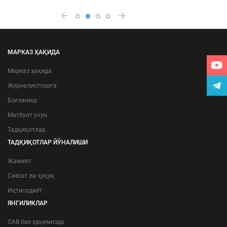
МАРКАЗ ҲАҚИДА
Марказ ҳақида
Журналистларга
Боғланиш
Матбуот учун
Тадқиқотлар
ТАДҚИҚОТЛАР ЙЎНАЛИШИ
Жамият
Сиёсат ва ҳуқуқ
Иқтисодиёт
ЯНГИЛИКЛАР
ОАВ биз ҳақимизда