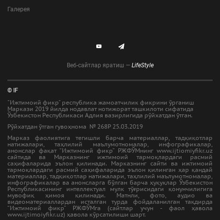
Галерея
Веб-сайтлар яратиш —
LifeStyle
© IF
"Ижтимоий фикр" республика жамоатчилик фикрини ўрганиш
Маркази 2019 йилда нодавлат нотижорат ташкилоти сифатида
Ўзбекистон Республикаси Адлия вазирлигида рўйхатдан ўтган.
Рўйхатдан ўтган гувоҳнома № 268Р 25.03.2019
Марказ фаолиятига тегишли барча материаллар, тадқиқотлар
натижалари, таҳлилий маълумотномалар, инфографикалар,
анонслар фақат “Ижтимоий фикр” РЖФЎМнинг www.ijtiomiyfikr.uz
сайтида ва Марказнинг ижтимоий тармоқлардаги расмий
саҳифаларида эълон қилинади. Марказнинг сайти ва ижтимоий
тармоқлардаги расмий саҳифаларида эълон қилинган ҳар қандай
материаллар, тадқиқотлар натижалари, таҳлилий маълумотномалар,
инфографикалар ва анонсларга бўлган барча ҳуқуқлар Ўзбекистон
Республикасининг интеллектуал мулк тўғрисидаги қонунчилигига
мувофиқ ҳимоя қилинади. Матнли, фото, аудио ва
видеоматериаллардан исталган турда фойдаланилган тақдирда
“Ижтимоий фикр” РЖФЎМга (сайтлар учун - фаол ҳавола
www.ijtimoiyfikr.uz) ҳавола кўрсатилиши шарт.