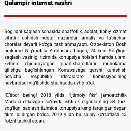
Qalampir internet nashri
Sog‘liqni saqlash sohasida shaffoflik, adolat, tibbiy xizmat
sifatini oshirish nuqtai nazaridan amaliy va ta’sirchan
choralar deyarli ko‘zga tashlanmayapti. O‘zbekiston Bosh
prokurori Nig‘matilla Yo‘ldoshev bugun, 24 kuni Sog‘liqni
saqlash vazirligi tizimida korrupsiya holalari hamda ularni
keltirib chiqarayotgan shart-sharoitlarni muhokama
qilishga bag‘ishlangan Korrupsiyaga qarshi kurashish
bo‘yicha respublika idoralararo komissiyasining
navbatdagi yig‘ilishda shu haqda aytib o‘tdi.
“E’tibor bering! 2018 yilda “Ijtimoiy fikr” jamoatchilik
Markazi o‘tkazgan so‘rovda ishtirok etganlarning 34 foizi
sog‘liqni saqlash tizimida korrupsiya keng tarqalgan degan
fikrni bildirgan bo‘lsa, 2019 yilda bu salbiy ko‘rsatkich 43
foizni tashkil etgan.