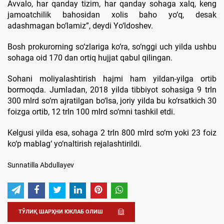
Avvalo, har qanday tizim, har qanday sohaga xalq, keng
jamoatchilik bahosidan xolis baho yo‘q, desak
adashmagan bo‘lamiz”, deydi Yo‘ldoshev.
Bosh prokurorning so‘zlariga ko‘ra, so‘nggi uch yilda ushbu
sohaga oid 170 dan ortiq hujjat qabul qilingan.
Sohani moliyalashtirish hajmi ham yildan-yilga ortib
bormoqda. Jumladan, 2018 yilda tibbiyot sohasiga 9 trln
300 mlrd so‘m ajratilgan bo‘lsa, joriy yilda bu ko‘rsatkich 30
foizga ortib, 12 trln 100 mlrd so‘mni tashkil etdi.
Kelgusi yilda esa, sohaga 2 trln 800 mlrd so‘m yoki 23 foiz
ko‘p mablag‘ yo‘naltirish rejalashtirildi.
Sunnatilla Abdullayev
ТЎЛИҚ ШАРҲНИ ЮКЛАБ ОЛИШ