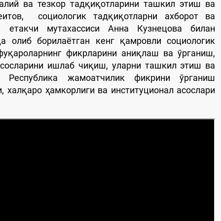
лий ва тезкор тадқиқотларини ташкил этиш ва
итов, социологик тадқиқотларни ахборот ва
и етакчи мутахассиси Анна Кузнецова билан
а олиб борилаётган кенг қамровли социологик
 фуқароларнинг фикрларини аниқлаш ва ўрганиш,
асосларини ишлаб чиқиш, уларни ташкил этиш ва
" Республика жамоатчилик фикрини ўрганиш
, халқаро ҳамкорлиги ва институционал асослари