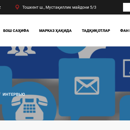
z
Тошкент ш., Мустақиллик майдони 5/3
БОШ САҲИФА
МАРКАЗ ҲАҚИДА
ТАДҚИҚОТЛАР
ФАН 
БИЗНИНГ ЮТУҚЛАРИМИЗ
ЖАМИЯТ
РАҲБАРИЯТ
СИЁСАТ ВА ҲУҚУҚ
МАРКАЗ ТУЗИЛМАСИ
ИҚТИСОДИЁТ
DIGITAL СОЦИОЛОГИ
ИНТЕРВЬЮ