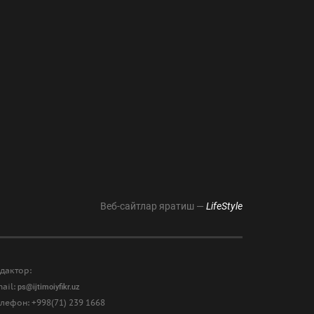
Веб-сайтлар яратиш —
LifeStyle
дактор:
ail:
ps@ijtimoiyfikr.uz
лефон: +998(71) 239 1668