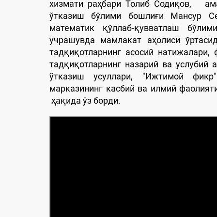
хизмати раҳбари Толиб Содиқов, ама
ўтказиш бўлими бошлиғи Мансур Се
математик қўллаб-қувватлаш бўлим
учрашувда мамлакат аҳолиси ўртасид
тадқиқотларнинг асосий натижалари,
тадқиқотларнинг назарий ва услубий 
ўтказиш усуллари, "Ижтимой фикр
марказининг касбий ва илмий фаолияти
ҳақида ўз борди.