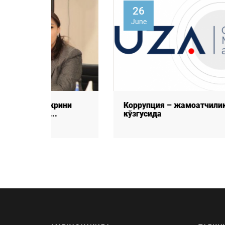
26
June
ини
Коррупция – жамоатчилик фикри
кўзгусида