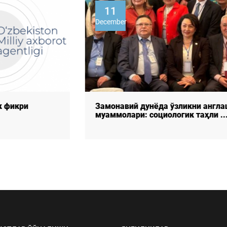
11
December
Замонавий дунёда ўзликни англаш
муаммолари: социологик таҳли ...