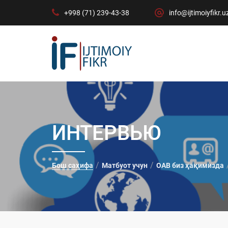
+998 (71) 239-43-38
info@ijtimoiyfikr.u
ИНТЕРВЬЮ
Бош саҳифа
Матбуот учун
ОАВ биз ҳақимизда