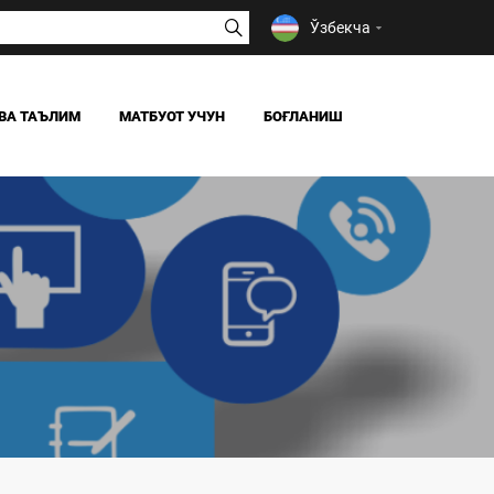
Ўзбекча
ВА ТАЪЛИМ
МАТБУОТ УЧУН
БОҒЛАНИШ
ЯНГИЛИКЛАР
ОАВ БИЗ ҲАҚИМИЗДА
Я