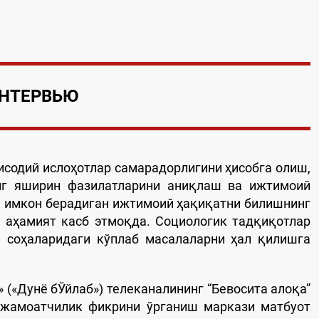
НТЕРВЬЮ
содий ислоҳотлар самарадорлигини ҳисобга олиш,
нг яширин фазилатларини аниқлаш ва ижтимоий
а имкон берадиган ижтимоий ҳақиқатни билишнинг
 аҳамият касб этмоқда. Социологик тадқиқотлар
и соҳаларидаги кўплаб масалаларни ҳал қилишга
b» («Дунё бЎйлаб») телеканалининг “Бевосита алоқа”
 жамоатчилик фикрини ўрганиш маркази матбуот