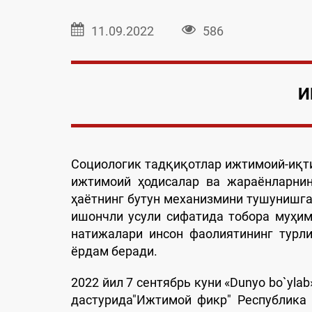
11.09.2022
586
И
Социологик тадқиқотлар ижтимоий-иқти
ижтимоий ҳодисалар ва жараёнларни
ҳаётнинг бутун механизмини тушунишг
ишончли усули сифатида тобора муҳим
натижалари инсон фаолиятининг турл
ёрдам беради.
2022 йил 7 сентябрь куни «Dunyo bо`yla
дастурида"Ижтимой фикр" Республика