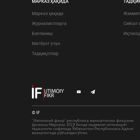
МАРКАЗ ҲАҚИДА
ТАДҚИ
Марказ ҳақида
Жамия
Журналистларга
Сиёсат 
Боғланиш
Иқтисо
Матбуот учун
Тадқиқотлар
© IF
"Ижтимоий фикр" республика жамоатчилик фикрини
ўрганиш Маркази 2019 йилда нодавлат нотижорат
ташкилоти сифатида Ўзбекистон Республикаси Адлия
вазирлигида рўйхатдан ўтган.