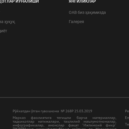
ҚОТЛАР ЙЎНАЛИШИ
ЯНГИЛИКЛАР
т
ОАВ биз ҳақимизда
ва ҳуқуқ
Галерея
диёт
Рўйхатдан ўтган гувоҳнома № 268Р 25.03.2019
Ре
Марказ фаолиятига тегишли барча материаллар,
Em
тадқиқотлар натижалари, таҳлилий маълумотномалар,
Tе
инфографикалар, анонслар фақат “Ижтимоий фикр”
РЖФЎМнинг www.ijtiomiyfikr.uz сайтида ва Марказнинг