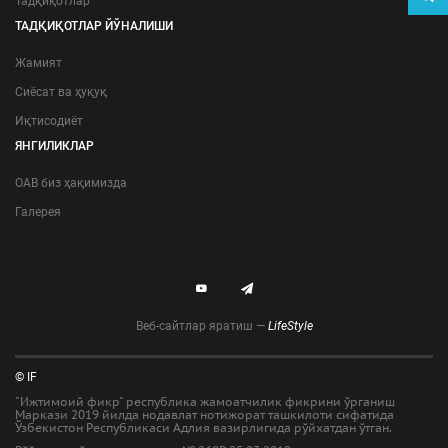
Тадқиқотлар
ТАДҚИҚОТЛАР ЙЎНАЛИШИ
Жамият
Сиёсат ва ҳуқуқ
Иқтисодиёт
ЯНГИЛИКЛАР
ОАВ биз ҳақимизда
Галерея
Веб-сайтлар яратиш —
LifeStyle
© IF
"Ижтимоий фикр" республика жамоатчилик фикрини ўрганиш
Маркази 2019 йилда нодавлат нотижорат ташкилоти сифатида
Ўзбекистон Республикаси Адлия вазирлигида рўйхатдан ўтган.