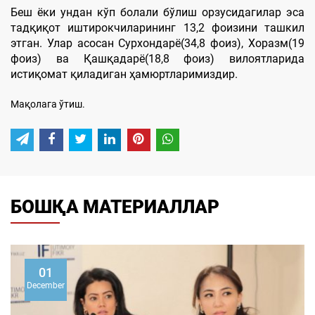
Беш ёки ундан кўп болали бўлиш орзусидагилар эса
тадқиқот иштирокчиларининг 13,2 фоизини ташкил
этган. Улар асосан Сурхондарё(34,8 фоиз), Хоразм(19
фоиз) ва Қашқадарё(18,8 фоиз) вилоятларида
истиқомат қиладиган ҳамюртларимиздир.
Мақолага ўтиш.
БОШҚА МАТЕРИАЛЛАР
01
December