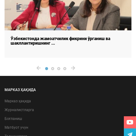
Ўзбекистонда жамоатчилик фикрини ўрганиш ва
шакллантиришнинг ...
МАРКАЗ ҲАҚИДА
Марказ ҳақида
Журналистларга
Боғланиш
Матбуот учун