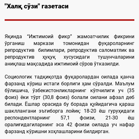
"Халқ сўзи" газетаси
Яқинда “Ижтимоий фикр” жамоатчилик фикрини
ўрганиш маркази томонидан фуқароларнинг
репродуктив билимлари, репродуктив саломатлик ва
репродуктив ҳуқуқ хусусидаги тушунчаларини
аниқлаш мақсадида ижтимоий сўров ўтказилди.
Социологик тадқиқотда фуқаролардан оилада қанча
фарзанд кўриш истаги борлиги ҳам сўралди. Маълум
бўлишича, ўзбекистонликларнинг кўпчилиги уч (35
фоиз) ёки тўрт (30,8 фоиз) болали оилани афзал деб
билади. Ёшлар орасида бу борада қуйидагича қараш
шакллангани эътиборга лойиқ: 18-20 ёш гуруҳидаги
респондентларнинг 57,1 фоизи, 21-30 ёш
оралиғидагиларнинг эса 42 фоизи оилада уч нафар
фарзанд кўришни хоҳлашларини билдирган.