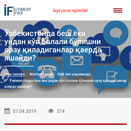
Sayt sinov rejimida!
Ўзбекистонда беш ёки
ундан кўп болали бўлишни
орзу қиладиганлар қаерда
яшайди?
Бош саҳифа
Матбуот учун
ОАВ биз ҳақимизда
Ўзбекистонда беш ёки ундан кўп болали бўлишни орзу қиладиганлар
қаерда яшайди?
07.04.2019
574