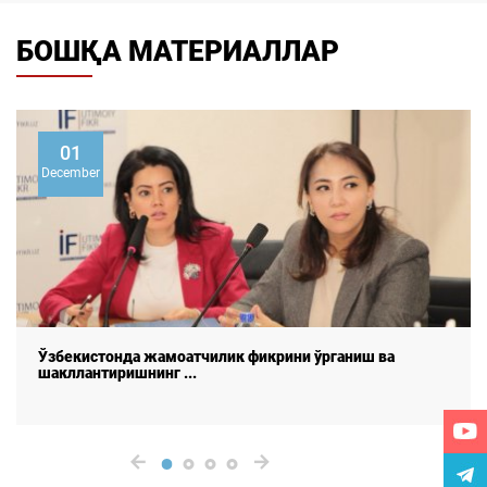
БОШҚА МАТЕРИАЛЛАР
26
June
Коррупция – жамоатчилик фикри кўзгусида