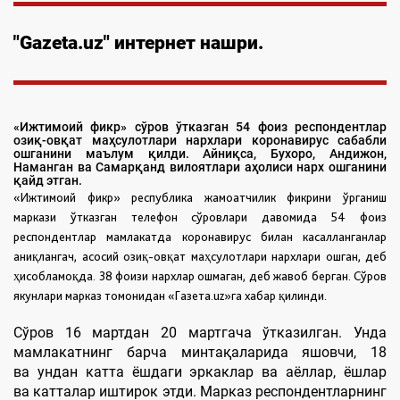
"Gazeta.uz" интернет нашри.
«Ижтимоий фикр» сўров ўтказган 54 фоиз респондентлар
озиқ-овқат маҳсулотлари нархлари коронавирус сабабли
ошганини маълум қилди. Айниқса, Бухоро, Андижон,
Наманган ва Самарқанд вилоятлари аҳолиси нарх ошганини
қайд этган.
«Ижтимоий фикр» республика жамоатчилик фикрини ўрганиш
маркази ўтказган телефон сўровлари давомида 54 фоиз
респондентлар мамлакатда коронавирус билан касалланганлар
аниқлангач, асосий озиқ-овқат маҳсулотлари нархлари ошган, деб
ҳисобламоқда. 38 фоизи нархлар ошмаган, деб жавоб берган. Сўров
якунлари марказ томонидан «Газета.uz»га хабар қилинди.
Сўров 16 мартдан 20 мартгача ўтказилган. Унда
мамлакатнинг барча минтақаларида яшовчи, 18
ва ундан катта ёшдаги эркаклар ва аёллар, ёшлар
ва катталар иштирок этди. Марказ респондентларнинг