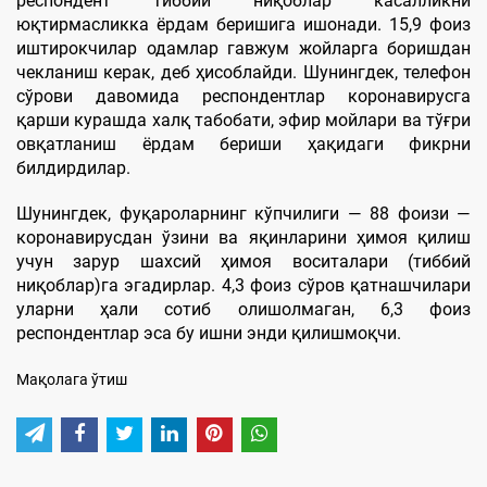
респондент тиббий ниқоблар касалликни
юқтирмасликка ёрдам беришига ишонади. 15,9 фоиз
иштирокчилар одамлар гавжум жойларга боришдан
чекланиш керак, деб ҳисоблайди. Шунингдек, телефон
сўрови давомида респондентлар коронавирусга
қарши курашда халқ табобати, эфир мойлари ва тўғри
овқатланиш ёрдам бериши ҳақидаги фикрни
билдирдилар.
Шунингдек, фуқароларнинг кўпчилиги — 88 фоизи —
коронавирусдан ўзини ва яқинларини ҳимоя қилиш
учун зарур шахсий ҳимоя воситалари (тиббий
ниқоблар)га эгадирлар. 4,3 фоиз сўров қатнашчилари
уларни ҳали сотиб олишолмаган, 6,3 фоиз
респондентлар эса бу ишни энди қилишмоқчи.
Мақолага ўтиш