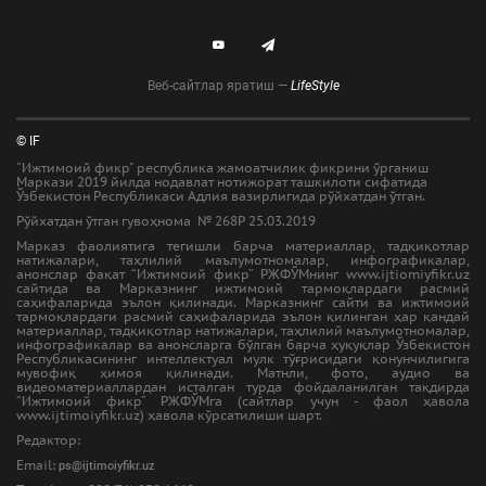
Веб-сайтлар яратиш —
LifeStyle
© IF
"Ижтимоий фикр" республика жамоатчилик фикрини ўрганиш
Маркази 2019 йилда нодавлат нотижорат ташкилоти сифатида
Ўзбекистон Республикаси Адлия вазирлигида рўйхатдан ўтган.
Рўйхатдан ўтган гувоҳнома № 268Р 25.03.2019
Марказ фаолиятига тегишли барча материаллар, тадқиқотлар
натижалари, таҳлилий маълумотномалар, инфографикалар,
анонслар фақат “Ижтимоий фикр” РЖФЎМнинг www.ijtiomiyfikr.uz
сайтида ва Марказнинг ижтимоий тармоқлардаги расмий
саҳифаларида эълон қилинади. Марказнинг сайти ва ижтимоий
тармоқлардаги расмий саҳифаларида эълон қилинган ҳар қандай
материаллар, тадқиқотлар натижалари, таҳлилий маълумотномалар,
инфографикалар ва анонсларга бўлган барча ҳуқуқлар Ўзбекистон
Республикасининг интеллектуал мулк тўғрисидаги қонунчилигига
мувофиқ ҳимоя қилинади. Матнли, фото, аудио ва
видеоматериаллардан исталган турда фойдаланилган тақдирда
“Ижтимоий фикр” РЖФЎМга (сайтлар учун - фаол ҳавола
www.ijtimoiyfikr.uz) ҳавола кўрсатилиши шарт.
Редактор:
Email:
ps@ijtimoiyfikr.uz