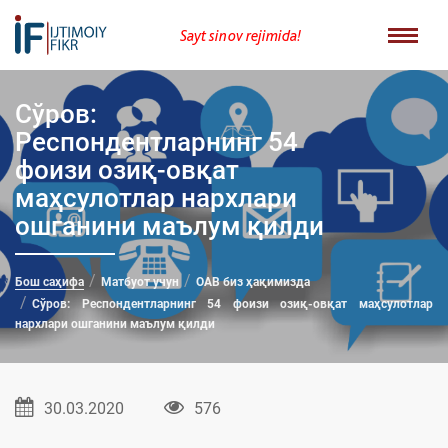
Sayt sinov rejimida!
Сўров:
Респондентларнинг 54
фоизи озиқ-овқат
маҳсулотлар нархлари
ошганини маълум қилди
Бош саҳифа
Матбуот учун
ОАВ биз ҳақимизда
Сўров: Респондентларнинг 54 фоизи озиқ-овқат маҳсулотлар
нархлари ошганини маълум қилди
30.03.2020
576