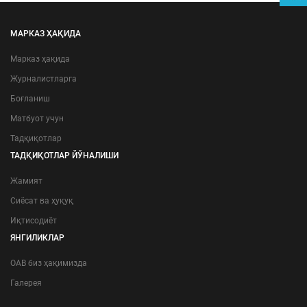
МАРКАЗ ҲАҚИДА
Марказ ҳақида
Журналистларга
Боғланиш
Матбуот учун
Тадқиқотлар
ТАДҚИҚОТЛАР ЙЎНАЛИШИ
Жамият
Сиёсат ва ҳуқуқ
Иқтисодиёт
ЯНГИЛИКЛАР
ОАВ биз ҳақимизда
Галерея