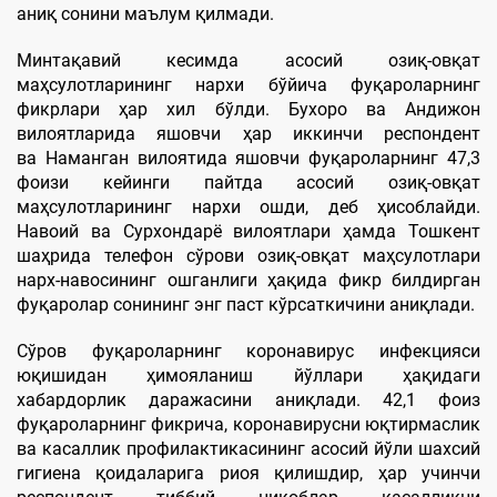
аниқ сонини маълум қилмади.
Минтақавий кесимда асосий озиқ-овқат
маҳсулотларининг нархи бўйича фуқароларнинг
фикрлари ҳар хил бўлди. Бухоро ва Андижон
вилоятларида яшовчи ҳар иккинчи респондент
ва Наманган вилоятида яшовчи фуқароларнинг 47,3
фоизи кейинги пайтда асосий озиқ-овқат
маҳсулотларининг нархи ошди, деб ҳисоблайди.
Навоий ва Сурхондарё вилоятлари ҳамда Тошкент
шаҳрида телефон сўрови озиқ-овқат маҳсулотлари
нарх-навосининг ошганлиги ҳақида фикр билдирган
фуқаролар сонининг энг паст кўрсаткичини аниқлади.
Сўров фуқароларнинг коронавирус инфекцияси
юқишидан ҳимояланиш йўллари ҳақидаги
хабардорлик даражасини аниқлади. 42,1 фоиз
фуқароларнинг фикрича, коронавирусни юқтирмаслик
ва касаллик профилактикасининг асосий йўли шахсий
гигиена қоидаларига риоя қилишдир, ҳар учинчи