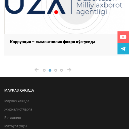
Коррупция – жамоатчилик фикри кўзгусида
МАРКАЗ ҲАҚИДА
Марказ ҳақида
Журналистларга
Боғланиш
Матбуот учун