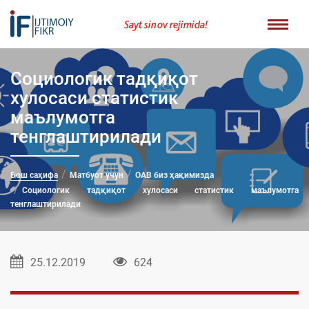
Sayt sinov rejimida!
Социологик тадқиқот
хулосаси статистик
маълумотга
тенглаштирилади
Бош саҳифа
Матбуот учун
ОАВ биз ҳақимизда
Социологик тадқиқот хулосаси статистик маълумотга
тенглаштирилади
25.12.2019
624