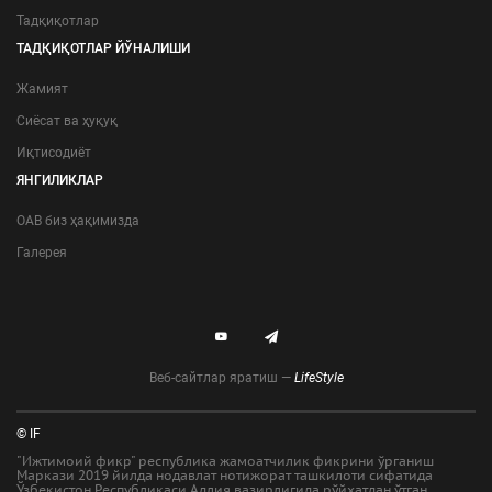
Тадқиқотлар
ТАДҚИҚОТЛАР ЙЎНАЛИШИ
Жамият
Сиёсат ва ҳуқуқ
Иқтисодиёт
ЯНГИЛИКЛАР
ОАВ биз ҳақимизда
Галерея
Веб-сайтлар яратиш —
LifeStyle
© IF
"Ижтимоий фикр" республика жамоатчилик фикрини ўрганиш
Маркази 2019 йилда нодавлат нотижорат ташкилоти сифатида
Ўзбекистон Республикаси Адлия вазирлигида рўйхатдан ўтган.