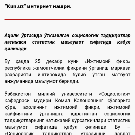
"Kun.uz" интернет нашри.
Аҳоли ўртасида ўтказилган социологик тадқиқотлар
натижаси статистик маълумот сифатида қабул
қилинади.
Бу ҳақда 25 декабр куни «Ижтимоий фикр»
республика жамоатчилик фикрини ўрганиш маркази
раҳбарияти иштирокида бўлиб ўтган матбуот
анжуманида маълумот берилди.
Ўзбекистон миллий университети «Социология»
кафедраси мудири Комил Калоновнинг сўзларига
кўра, аҳолининг ижтимоий фикри, ижтимоий
кайфиятини ўрганишга қаратилган социологик
тадқиқотларнинг натижавий кўрсаткичлари статистик
маълумот сифатида қабул қилинади. Бу –
«Социологик тадқиқотлар ўтказишни давлат