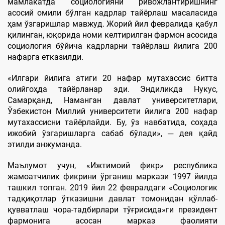
мамлакатда социологияни ривожлантиришнинг
асосий омили бўлган кадрлар тайёрлаш масаласида
ҳам ўзгаришлар мавжуд. Жорий йил февралида қабул
қилинган, юқорида номи келтирилган фармон асосида
социология бўйича кадрларни тайёрлаш йилига 200
нафарга етказилди.
«Илгари йилига атиги 20 нафар мутахассис битта
олийгоҳда тайёрланар эди. Эндиликда Нукус,
Самарқанд, Наманган давлат университетлари,
Ўзбекистон Миллий университети йилига 200 нафар
мутахассисни тайёрлайди. Бу, ўз навбатида, соҳада
ижобий ўзгаришларга сабаб бўлади», ─ дея қайд
этилди анжуманда.
Маълумот учун, «Ижтимоий фикр» республика
жамоатчилик фикрини ўрганиш маркази 1997 йилда
ташкил топган. 2019 йил 22 февралдаги «Социологик
тадқиқотлар ўтказишни давлат томонидан қўллаб-
қувватлаш чора-тадбирлари тўғрисида»ги президент
фармонига асосан марказ фаолияти