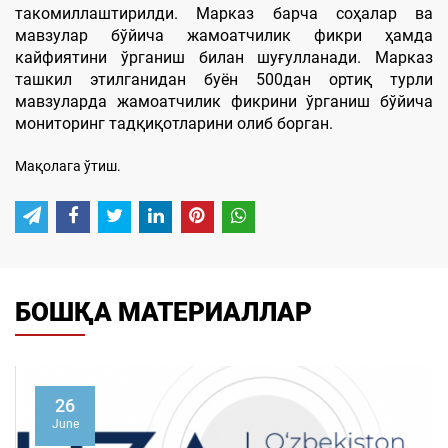
такомиллаштирилди. Марказ барча соҳалар ва
мавзулар бўйича жамоатчилик фикри ҳамда
кайфиятини ўрганиш билан шуғулланади. Марказ
ташкил этилганидан буён 500дан ортиқ турли
мавзуларда жамоатчилик фикрини ўрганиш бўйича
мониторинг тадқиқотларини олиб борган.
Мақолага ўтиш.
БОШҚА МАТЕРИАЛЛАР
26
June