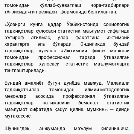
томонидан қўллаб-қувватлаш чора-тадбирлари
тўғрисида»ги президент фармонида белгиланган.
«Ҳозирги кунга қадар Ўзбекистонда социологик
тадқиқотлар хулосаси статистик маълумот сифатида
эътироф этилмас, улар фақатгина ижтимоий
характерга эга бўларди. Эндиликда бундай
тадқиқотлар, хусусан «Ижтимоий фикр» маркази
томонидан профессионал тарзда ўтказилган
тадқиқотлар хулосаси статистик маълумотларга
тенглаштирилади.
Бундай амалиёт бутун дунёда мавжуд. Малакали
тадқиқотчилар томонидан илмий-методологик
мезонлар асосида профессионал ўтказилган
тадқиқотлар натижасини бемалол статистик
маълумот сифатида қабул қилиш мумкин», ─ дейди
мутахассис.
Шунингдек, анжуманда маълум қилинишича,