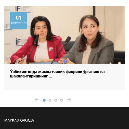
26
June
ганиш ва
Коррупция – жамоатчилик фикри кўзгу
МАРКАЗ ҲАҚИДА