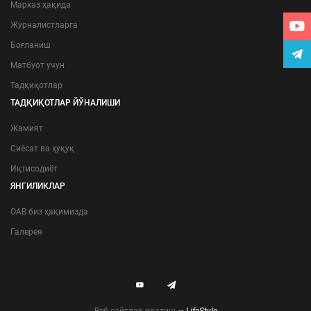
Марказ ҳақида
Журналистларга
Боғланиш
Матбуот учун
Тадқиқотлар
ТАДҚИҚОТЛАР ЙЎНАЛИШИ
Жамият
Сиёсат ва ҳуқуқ
Иқтисодиёт
ЯНГИЛИКЛАР
ОАВ биз ҳақимизда
Галерея