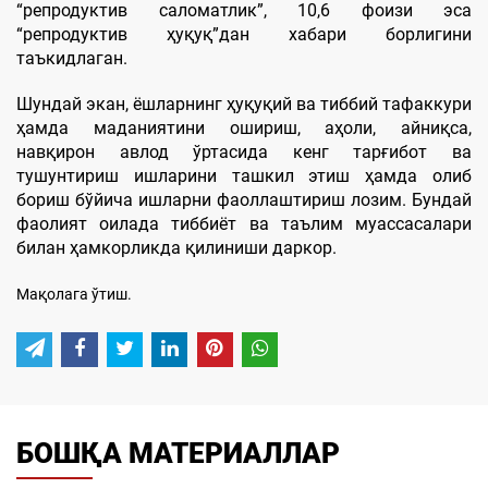
“репродуктив саломатлик”, 10,6 фоизи эса
“репродуктив ҳуқуқ”дан хабари борлигини
таъкидлаган.
Шундай экан, ёшларнинг ҳуқуқий ва тиббий тафаккури
ҳамда маданиятини ошириш, аҳоли, айниқса,
навқирон авлод ўртасида кенг тарғибот ва
тушунтириш ишларини ташкил этиш ҳамда олиб
бориш бўйича ишларни фаоллаштириш лозим. Бундай
фаолият оилада тиббиёт ва таълим муассасалари
билан ҳамкорликда қилиниши даркор.
Мақолага ўтиш.
БОШҚА МАТЕРИАЛЛАР