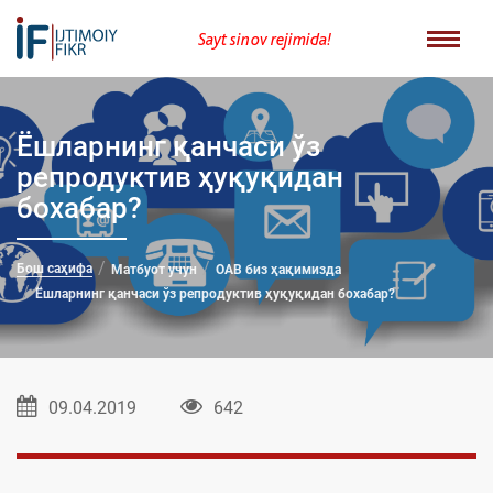
Sayt sinov rejimida!
Ёшларнинг қанчаси ўз
репродуктив ҳуқуқидан
бохабар?
Бош саҳифа
Матбуот учун
ОАВ биз ҳақимизда
Ёшларнинг қанчаси ўз репродуктив ҳуқуқидан бохабар?
09.04.2019
642