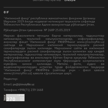
Веб-сайтлар яратиш —
LifeStyle
© IF
"Ижтимоий фикр" республика жамоатчилик фикрини ўрганиш
Маркази 2019 йилда нодавлат нотижорат ташкилоти сифатида
Ўзбекистон Республикаси Адлия вазирлигида рўйхатдан ўтган.
Рўйхатдан ўтган гувоҳнома № 268Р 25.03.2019
Марказ фаолиятига тегишли барча материаллар, тадқиқотлар
натижалари, таҳлилий маълумотномалар, инфографикалар,
анонслар фақат “Ижтимоий фикр” РЖФЎМнинг www.ijtiomiyfikr.uz
сайтида ва Марказнинг ижтимоий тармоқлардаги расмий
саҳифаларида эълон қилинади. Марказнинг сайти ва ижтимоий
тармоқлардаги расмий саҳифаларида эълон қилинган ҳар қандай
материаллар, тадқиқотлар натижалари, таҳлилий маълумотномалар,
инфографикалар ва анонсларга бўлган барча ҳуқуқлар Ўзбекистон
Республикасининг интеллектуал мулк тўғрисидаги қонунчилигига
мувофиқ ҳимоя қилинади. Матнли, фото, аудио ва
видеоматериаллардан исталган турда фойдаланилган тақдирда
“Ижтимоий фикр” РЖФЎМга (сайтлар учун - фаол ҳавола
www.ijtimoiyfikr.uz) ҳавола кўрсатилиши шарт.
Редактор:
Email:
ps@ijtimoiyfikr.uz
Tелефон: +998(71) 239 1668