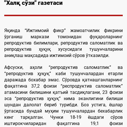
"Халқ сўзи" газетаси
Яқинда “Ижтимоий фикр” жамоатчилик фикрини
ўрганиш маркази томонидан фуқароларнинг
репродуктив билимлари, репродуктив саломатлик ва
репродуктив ҳуқуқ хусусидаги тушунчаларини
аниқлаш мақсадида ижтимоий сўров ўтказилди.
Афсуски, аҳоли “репродуктив саломатлик” ва
“репродуктив ҳуқуқ” каби тушунчалардан етарли
даражада бохабар эмас. Сўровда қатнашганларнинг
фақатгина 37,2 фоизи “респродуктив саломатлик”
атамасини билишини қатъий тасдиқлагани, 23 фоизи
эса “репродуктив ҳуқуқ” нима эканлигини билиши
шундан далолат бериб турибди. Боз устига, ёшлар
ўртасида бундай муҳим тушунчалардан бехабарлик
кенг тарқалган. Чунки 18-19 ёшдаги сўров
иштирокчиларидан фақатгина 19,1 фоизи