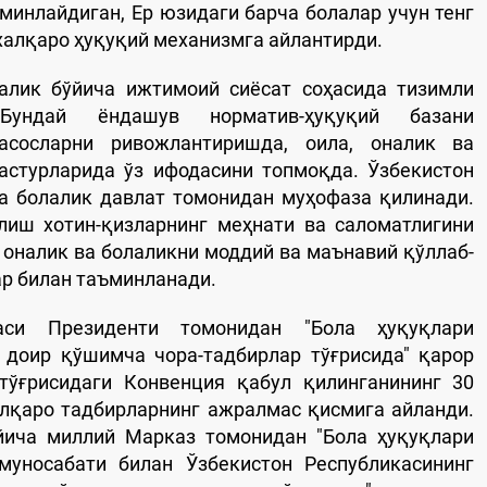
инлайдиган, Ер юзидаги барча болалар учун тенг
халқаро ҳуқуқий механизмга айлантирди.
лалик бўйича ижтимоий сиёсат соҳасида тизимли
ундай ёндашув норматив-ҳуқуқий базани
асосларни ривожлантиришда, оила, оналик ва
астурларида ўз ифодасини топмоқда. Ўзбекистон
ва болалик давлат томонидан муҳофаза қилинади.
лиш хотин-қизларнинг меҳнати ва саломатлигини
 оналик ва болаликни моддий ва маънавий қўллаб-
ар билан таъминланади.
аси Президенти томонидан "Бола ҳуқуқлари
 доир қўшимча чора-тадбирлар тўғрисида" қарор
тўғрисидаги Конвенция қабул қилинганининг 30
лқаро тадбирларнинг ажралмас қисмига айланди.
йича миллий Марказ томонидан "Бола ҳуқуқлари
уносабати билан Ўзбекистон Республикасининг