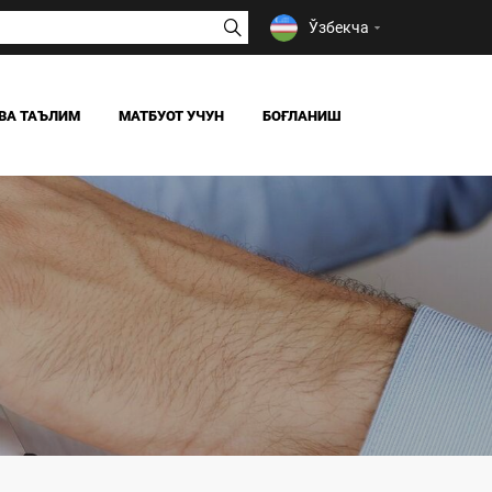
Ўзбекча
ВА ТАЪЛИМ
МАТБУОТ УЧУН
БОҒЛАНИШ
ЯНГИЛИКЛАР
ОАВ БИЗ ҲАҚИМИЗДА
Я