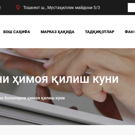
z
Тошкент ш., Мустақиллик майдони 5/3
БОШ САҲИФА
МАРКАЗ ҲАҚИДА
ТАДҚИҚОТЛАР
ФАН 
БИЗНИНГ ЮТУҚЛАРИМИЗ
ЖАМИЯТ
РАҲБАРИЯТ
СИЁСАТ ВА ҲУҚУҚ
МАРКАЗ ТУЗИЛМАСИ
ИҚТИСОДИЁТ
DIGITAL СОЦИОЛОГИ
ни ҳимоя қилиш куни
ро болаларни ҳимоя қилиш куни