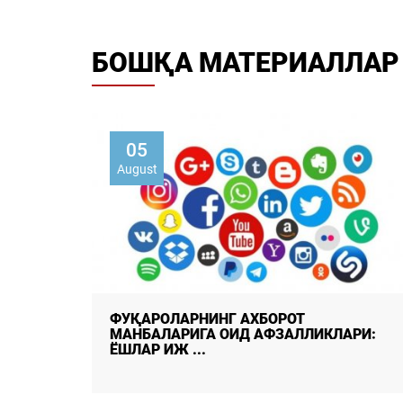
БОШҚА МАТЕРИАЛЛАР
02
August
Умуммиллий бирдамлик: тараққиётнинг
РИ:
мустаҳкам пойдевори