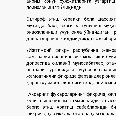
айрим қонун ҳужжатларига ўзгартиш
лойиҳаси ишлаб чиқилди.
Эътироф этиш керакки, бола шахсият
муҳитда, бахт, севги ва тушуниш муҳ
ривожланиши учун оила ўйнайдиган р
давлатларнинг жиддий диққат-эътибори
«Ижтимоий фикр» республика жамо
замонавий оиланинг ривожланиши бўй
доирасида оилавий муносабатлар, ота-
оналари ўртасидаги муносабатларни
жамоатчилик фикрида фарзандлар оилани
қараш ҳукмрон эканлиги тенденциясини
Аксарият фуқароларнинг фикрича, оил
кучига ишонишни таъминлайдиган асо
барпо этиш яратиш сабабларидан бир
фикрича, ҳар иккала ота-она ҳам болал