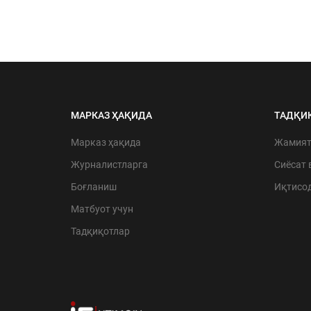
МАРКАЗ ҲАҚИДА
ТАДҚИ
Марказ ҳақида
Жамия
Журналистларга
Сиёсат 
Боғланиш
Иқтисо
Матбуот учун
Тадқиқотлар