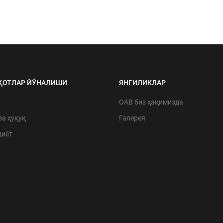
ҚОТЛАР ЙЎНАЛИШИ
ЯНГИЛИКЛАР
т
ОАВ биз ҳақимизда
ва ҳуқуқ
Галерея
диёт