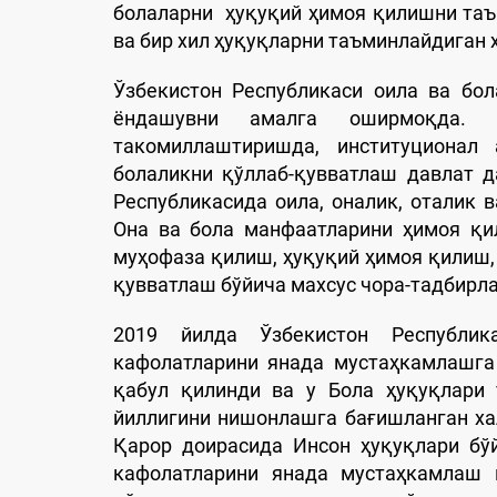
болаларни ҳуқуқий ҳимоя қилишни таъм
ва бир хил ҳуқуқларни таъминлайдиган 
Ўзбекистон Республикаси оила ва бо
ёндашувни амалга оширмоқда. Б
такомиллаштиришда, институционал 
болаликни қўллаб-қувватлаш давлат д
Республикасида оила, оналик, оталик 
Она ва бола манфаатларини ҳимоя қи
муҳофаза қилиш, ҳуқуқий ҳимоя қилиш,
қувватлаш бўйича махсус чора-тадбирл
2019 йилда Ўзбекистон Республик
кафолатларини янада мустаҳкамлашга
қабул қилинди ва у Бола ҳуқуқлари 
йиллигини нишонлашга бағишланган ха
Қарор доирасида Инсон ҳуқуқлари бў
кафолатларини янада мустаҳкамлаш м