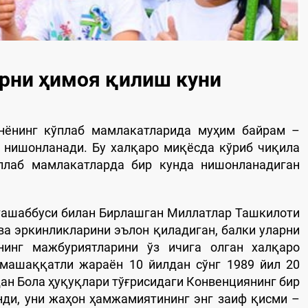
рни ҳимоя қилиш куни
унёнинг кўплаб мамлакатларида муҳим байрам –
 нишонланади. Бу халқаро миқёсда кўриб чиқила
плаб мамлакатларда бир кунда нишонланадиган
 ташаббуси билан Бирлашган Миллатлар Ташкилоти
ва эркинликларини эълон қиладиган, балки уларни
инг мажбуриятларини ўз ичига олган халқаро
машаққатли жараён 10 йилдан сўнг 1989 йил 20
н Бола ҳуқуқлари тўғрисидаги Конвенциянинг бир
нди, уни жаҳон ҳамжамиятининг энг заиф қисми –