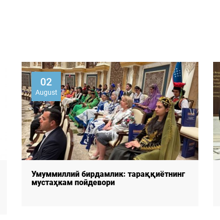
30
July
"ИЖТИМОИЙ ФИКР" РЖФЎМ ХАЛҚАРО
КОНФЕРЕНЦИЯ ИШИДА ИШТИРОК ЭТДИ