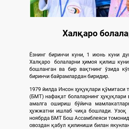
Халқаро болала
Ёзнинг биринчи куни, 1 июнь куни д
Халқаро болаларни ҳимоя қилиш куни
бошланган ва бир вақтнинг ўзида кў
биринчи байрамлардан биридир.
1979 йилда Инсон ҳуқуқлари қўмитаси
(БМТ) нафақат болаларнинг ҳуқуқлари 
амалга ошириш бўйича мамлакатларн
ҳужжатни ишлаб чиқа бошлади. Узоқ 
ноябрда БМТ Бош Ассамблеяси томонида
овоздан қабул қилиниши билан якунла