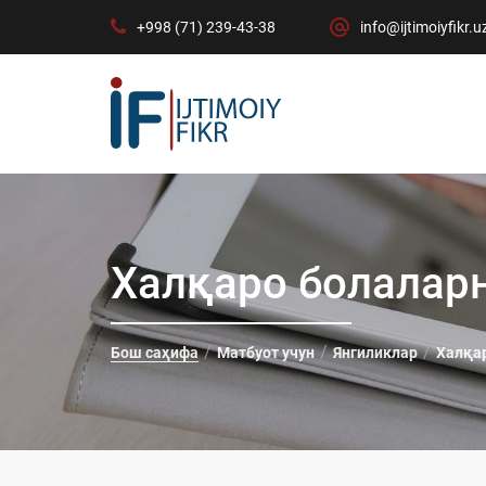
+998 (71) 239-43-38
info@ijtimoiyfikr.u
Халқаро болалар
Бош саҳифа
Матбуот учун
Янгиликлар
Халқа