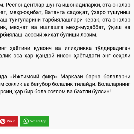
м. Респондентлар шунга ишонадиларки, ота-оналар
ат, меҳр-оқибат, Ватанга садоқат, ўзаро тушуниш
лаш туйғуларини тарбиялашлари керак, ота-оналар
к, меҳнат ва ишлашга меҳр-муҳаббат, ўқиш ва
арбиялаш асосий жиҳат бўлиши лозим.
нг ҳаётини қувонч ва илиқликка тўлдирадиган
алик эса ҳар қандай инсон ҳаётидаги энг сеҳрли
ида «Ижтимоий фикр» Маркази барча болаларни
м соғлик ва беғубор болалик тилайди. Болаларнинг
ин, ҳар бир бола соғлом ва бахтли бўлсин!
Pin it
WhatsApp