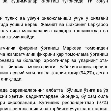
 ва қўшимчалар киритиш тўғрисида" ги қонун
и тўлиқ ва уйғун ривожланиши учун у оилавий
итида ўсиши керак. Жамият ва шахснинг барқарор
оль оила масалаларига халқаро ташкилотлар ва
ни таъминлайди.
атчилик фикрини ўрганиш Маркази томонидан
ича жамоатчилик фикрини ҳар томонлама ўрганиш
оналар ва болалар, эр-хотинлар ва уларнинг ота-
нг йиллик мониторинги ўзбекистонликларнинг
нг асосий маъноси ва қадриятидир (94,2%), деган
 аниқлади.
ада фарзандларнинг албатта бўлиши ўзига ва ўз
сий ҳаётий қадриятлардан биридир, бу ҳам оила
и ҳисобланади. Кўпчилик респондентлар (97%)
арнинг ривожланиши ва тарбияси учун шарт-шароит