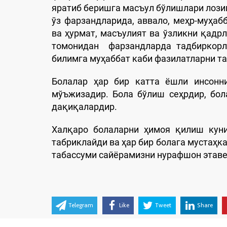
яратиб беришга масъул бўлишлари лози
ўз фарзандларида, аввало, меҳр-муҳабб
ва ҳурмат, масъулият ва ўзликни қадр
томонидан фарзандларда тадбиркорли
билимга муҳаббат каби фазилатларни т
Болалар ҳар бир катта ёшли инсонни
мўъжизадир. Бола бўлиш сеҳрдир, бол
дақиқалардир.
Халқаро болаларни ҳимоя қилиш кун
табриклайди ва ҳар бир болага мустаҳка
табассуми сайёрамизни нурафшон этаверс
Telegram
Like
Tweet
Share