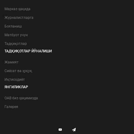
Марказ ҳақида
Журналистларга
Боғланиш
Матбуот учун
Тадқиқотлар
ТАДҚИҚОТЛАР ЙЎНАЛИШИ
Жамият
Сиёсат ва ҳуқуқ
Иқтисодиёт
ЯНГИЛИКЛАР
ОАВ биз ҳақимизда
Галерея