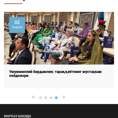
02
August
Умуммиллий бирдамлик: тараққиётнинг мустаҳкам
пойдевори
МАРКАЗ ҲАҚИДА