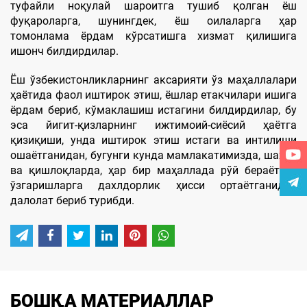
туфайли ноқулай шароитга тушиб қолган ёш
фуқароларга, шунингдек, ёш оилаларга ҳар
томонлама ёрдам кўрсатишга хизмат қилишига
ишонч билдирдилар.
Ёш ўзбекистонликларнинг аксарияти ўз маҳаллалари
ҳаётида фаол иштирок этиш, ёшлар етакчилари ишига
ёрдам бериб, кўмаклашиш истагини билдирдилар, бу
эса йигит-қизларнинг ижтимоий-сиёсий ҳаётга
қизиқиши, унда иштирок этиш истаги ва интилиши
ошаётганидан, бугунги кунда мамлакатимизда, шаҳар
ва қишлоқларда, ҳар бир маҳаллада рўй бераётган
ўзгаришларга дахлдорлик ҳисси ортаётганидан
далолат бериб турибди.
БОШҚА МАТЕРИАЛЛАР