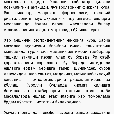
масалалар ҳақида ёшларни хабардор қилиши
лозимлигини айтишди. Фуқароларнинг фикрига кўра,
ёш оилалар, уларнинг фаровонлиги, оилавий
ришталарнинг мустаҳкамлиги, шунингдек, ёшларга
мослашишда ёрдам бериш масалалари ёшлар
етакчиларининг диққат марказида бўлиши керак.
Ҳар бешинчи респондентнинг фикрига кўра, барча
маҳалла аҳолисини бир-бири билан таништириш
мақсадида турли хил маданий-ижтимоий тадбирлар
ташкил этилиши керак, улар бу борада ўз саъй-
ҳаракатларини сарфлашга, бу борада иқтидорли
ёшларга ёрдам беришга тайёр. Шунингдек, сўров
давомида ёшлар санъат, маданият, маънавий-ахлоқий
юксалиш, IТ-технологияларини ривожлантириш ва
қўллаш, Қуролли Кучларда хизмат қилишга
бағишланган тадбирларни ташкил этиш каби
масалаларда ёшлар етакчиларига ҳар томонлама
ёрдам кўрсатиш истагини билдирдилар
Умуман олганда, телефон сўрови ёшлар сиёсатини