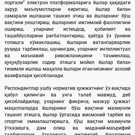
портали” электрон платформаларига ёшлар ҳақидаги
зарур маълумотларни киритиш, ёшлар билан
самарали ишлашни ташкил этиш ва ёшларнинг бўш
вақтини уюштириш, ёшларнинг ижтимоий фаоллигини
ошириш, уларнинг истеъдод, қобилият ва
ташаббусларини рағбатлантириш, ҳаётда ўз ўрнини
топишга кўмаклашиш, ёшларни ватанпарварлик
руҳида тарбиялаш, шунингдек, уларнинг интеллектуал
ва маънавий ривожланишини таъминлаш,
ҳуқуқбузарлик содир этишга мойил ёшлар билан
тизимли ишлаш маҳалла ёшлари етакчисининг асосий
вазифалари ҳисобланади.
Респондентлар ушбу норматив ҳужжатнинг ўз вақтида
қабул қилинган ва унга талаб мавжуд, деб
ҳисоблайдилар, уларнинг фикрича, мазкур ҳужжат
маҳаллаларда ёшларнинг бўш вақтини мазмунли
ташкил этишга, ёшлар ўртасида жисмоний тарбия ва
спортни оммалаштиришга, бўш вақтни мазмунли
ўтказишга, дам олиш ва маданий-маърифий
тадбирларни ўтказишга, ижтимоий фаолликни