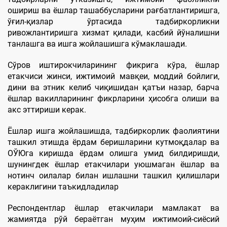
ошириш ва ёшлар ташаббусларини рағбатлантиришга,
ўғил-қизлар ўртасида тадбиркорликни
ривожлантиришга хизмат қилади, касбий йўналишни
танлашга ва ишга жойлашишга кўмаклашади.
Сўров иштирокчиларининг фикрига кўра, ёшлар
етакчиси жинси, ижтимоий мавқеи, моддий бойлиги,
дини ва этник келиб чиқишидан қатъи назар, барча
ёшлар вакилларининг фикрларини ҳисобга олиши ва
акс эттириши керак.
Ёшлар ишга жойлашишда, тадбиркорлик фаолиятини
ташкил этишда ёрдам беришларини кутмоқдалар ва
ОЎЮга киришда ёрдам олишга умид билдиришди,
шунингдек ёшлар етакчилари уюшмаган ёшлар ва
нотинч оилалар билан ишлашни ташкил қилишлари
кераклигини таъкидладилар
Респондентлар ёшлар етакчилари мамлакат ва
жамиятда рўй бераётган муҳим ижтимоий-сиёсий