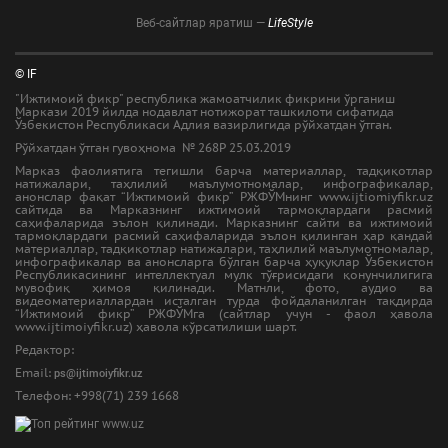
Веб-сайтлар яратиш —
LifeStyle
© IF
"Ижтимоий фикр" республика жамоатчилик фикрини ўрганиш
Маркази 2019 йилда нодавлат нотижорат ташкилоти сифатида
Ўзбекистон Республикаси Адлия вазирлигида рўйхатдан ўтган.
Рўйхатдан ўтган гувоҳнома № 268Р 25.03.2019
Марказ фаолиятига тегишли барча материаллар, тадқиқотлар
натижалари, таҳлилий маълумотномалар, инфографикалар,
анонслар фақат “Ижтимоий фикр” РЖФЎМнинг www.ijtiomiyfikr.uz
сайтида ва Марказнинг ижтимоий тармоқлардаги расмий
саҳифаларида эълон қилинади. Марказнинг сайти ва ижтимоий
тармоқлардаги расмий саҳифаларида эълон қилинган ҳар қандай
материаллар, тадқиқотлар натижалари, таҳлилий маълумотномалар,
инфографикалар ва анонсларга бўлган барча ҳуқуқлар Ўзбекистон
Республикасининг интеллектуал мулк тўғрисидаги қонунчилигига
мувофиқ ҳимоя қилинади. Матнли, фото, аудио ва
видеоматериаллардан исталган турда фойдаланилган тақдирда
“Ижтимоий фикр” РЖФЎМга (сайтлар учун - фаол ҳавола
www.ijtimoiyfikr.uz) ҳавола кўрсатилиши шарт.
Редактор:
Email:
ps@ijtimoiyfikr.uz
Tелефон: +998(71) 239 1668