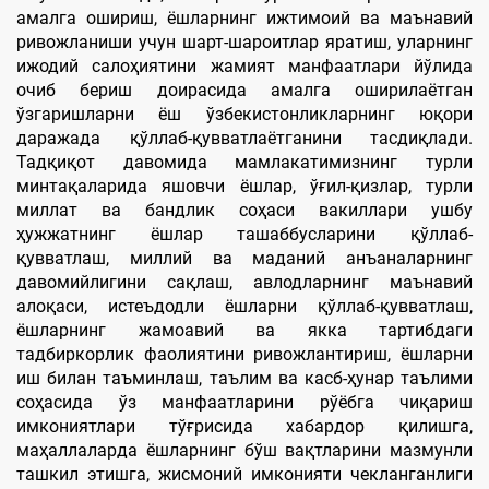
амалга ошириш, ёшларнинг ижтимоий ва маънавий
ривожланиши учун шарт-шароитлар яратиш, уларнинг
ижодий салоҳиятини жамият манфаатлари йўлида
очиб бериш доирасида амалга оширилаётган
ўзгаришларни ёш ўзбекистонликларнинг юқори
даражада қўллаб-қувватлаётганини тасдиқлади.
Тадқиқот давомида мамлакатимизнинг турли
минтақаларида яшовчи ёшлар, ўғил-қизлар, турли
миллат ва бандлик соҳаси вакиллари ушбу
ҳужжатнинг ёшлар ташаббусларини қўллаб-
қувватлаш, миллий ва маданий анъаналарнинг
давомийлигини сақлаш, авлодларнинг маънавий
алоқаси, истеъдодли ёшларни қўллаб-қувватлаш,
ёшларнинг жамоавий ва якка тартибдаги
тадбиркорлик фаолиятини ривожлантириш, ёшларни
иш билан таъминлаш, таълим ва касб-ҳунар таълими
соҳасида ўз манфаатларини рўёбга чиқариш
имкониятлари тўғрисида хабардор қилишга,
маҳаллаларда ёшларнинг бўш вақтларини мазмунли
ташкил этишга, жисмоний имконияти чекланганлиги