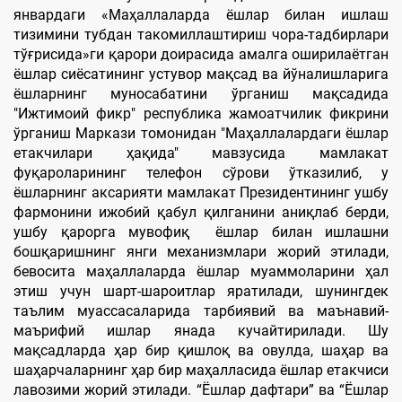
январдаги «Маҳаллаларда ёшлар билан ишлаш
тизимини тубдан такомиллаштириш чора-тадбирлари
тўғрисида»ги қарори доирасида амалга оширилаётган
ёшлар сиёсатининг устувор мақсад ва йўналишларига
ёшларнинг муносабатини ўрганиш мақсадида
"Ижтимоий фикр" республика жамоатчилик фикрини
ўрганиш Маркази томонидан "Маҳаллалардаги ёшлар
етакчилари ҳақида" мавзусида мамлакат
фуқароларининг телефон сўрови ўтказилиб, у
ёшларнинг аксарияти мамлакат Президентининг ушбу
фармонини ижобий қабул қилганини аниқлаб берди,
ушбу қарорга мувофиқ ёшлар билан ишлашни
бошқаришнинг янги механизмлари жорий этилади,
бевосита маҳаллаларда ёшлар муаммоларини ҳал
этиш учун шарт-шароитлар яратилади, шунингдек
таълим муассасаларида тарбиявий ва маънавий-
маърифий ишлар янада кучайтирилади. Шу
мақсадларда ҳар бир қишлоқ ва овулда, шаҳар ва
шаҳарчаларнинг ҳар бир маҳалласида ёшлар етакчиси
лавозими жорий этилади. “Ёшлар дафтари” ва “Ёшлар