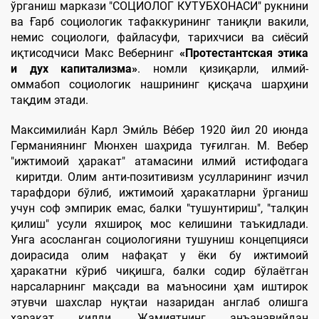
ўрганиш маркази "СОЦИОЛОГ КУТУБХОНАСИ" рукнини
ва Ғарб социологик тафаккурининг таниқли вакили,
немис социологи, файласуфи, тарихчиси ва сиёсий
иқтисодчиси Макс Вебернинг
«Протестантская этика
и дух капитализма»
. номли қизиқарли, илмий-
оммабоп социологик нашрининг қисқача шарҳини
тақдим этади.
Максимилиа́н Карл Эми́ль Ве́бер 1920 йил 20 июнда
Германиянинг Мюнхен шаҳрида туғилган. M. Вебер
"ижтимоий ҳаракат" атамасини илмий истифодага
киритди. Олим анти-позитивизм усулларининг изчил
тарафдори бўлиб, ижтимоий ҳаракатларни ўрганиш
учун соф эмпирик емас, балки "тушунтириш", "талқин
қилиш" усули яхшироқ мос келишини таъкидлади.
Унга асосланган социологияни тушуниш концепцияси
доирасида олим нафақат у ёки бу ижтимоий
ҳаракатни кўриб чиқишга, балки содир бўлаётган
нарсаларнинг мақсади ва маъносини ҳам иштирок
этувчи шахслар нуқтаи назаридан англаб олишга
ҳаракат қилди. Жамиятнинг анъанавийдан