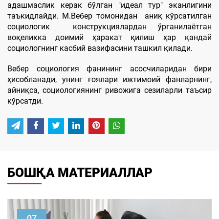
адашмаслик керак бўлган "идеал тур" эканлигини
таъкидлайди. M.Вебер томонидан аниқ кўрсатилган
социологик конструкциялардан ўрганилаётган
воқеликка доимий ҳаракат қилиш ҳар қандай
социологнинг касбий вазифасини ташкил қилади.
Вебер социология фанининг асосчиларидан бири
ҳисобланади, унинг ғоялари ижтимоий фанларнинг,
айниқса, социологиянинг ривожига сезиларли таъсир
кўрсатди.
БОШҚА МАТЕРИАЛЛАР
07