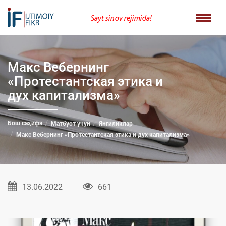
Sayt sinov rejimida!
Макс Вебернинг
«Протестантская этика и
дух капитализма»
Бош саҳифа
Матбуот учун
Янгиликлар
Макс Вебернинг «Протестантская этика и дух капитализма»
13.06.2022
661