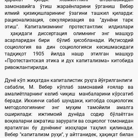
замонавийга ўтиш жараёнларини ўрганиш Вебер
илмий қизиқишларининг ўзагини ташкил қиларди:
рационализация, секуляризация ва "дунёни тарк
этиш". Капитализмнинг протестантлик илдизлари
ҳақидаги диссертация олимнинг энг машҳур
асарларидан бири бўлиб ҳисобланади. Иқтисодий
социология ва дин социологияси кесишмасидаги
тадқиқот 1905 йилда нашр этилган машҳур
«Протестантская этика и дух капитализма» китобида
ривожлантирилди.
Дунё кўп жиҳатдан капиталистик руҳга йўғрилганлиги
сабабли, М. Вебер кўплаб замонавий ғоялар ва
амалиётларнинг келиб чиқиш манбаларини кўрсатиб
беради. Иккинчи сабаб шундаки, китобда социологик
методологиянинг энг муҳим тамойили амалга
оширилади: ижтимоий дунёда содир бўлаётган
воқеаларни ажратиш зарурати ва социолог томонидан
яратилган бу дунёнинг изоҳлари таҳлил қилинади.
Вебер "капитализм руҳи", у айтганидек, ҳақиқат билан