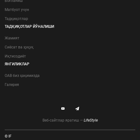
Боғланиш
Матбуот учун
Тадқиқотлар
ТАДҚИҚОТЛАР ЙЎНАЛИШИ
Жамият
Сиёсат ва ҳуқуқ
Иқтисодиёт
ЯНГИЛИКЛАР
ОАВ биз ҳақимизда
Галерея
Веб-сайтлар яратиш —
LifeStyle
© IF