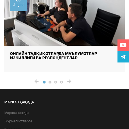
August
ДАЛА ТАДҚИҚОТЛАРИДА МАЪЛУМОТЛАР СИФАТИ ВА
ИШОНЧЛИЛИГИНИ ТАЪМ ...
МАРКАЗ ҲАҚИДА
Марказ ҳақида
Журналистларга