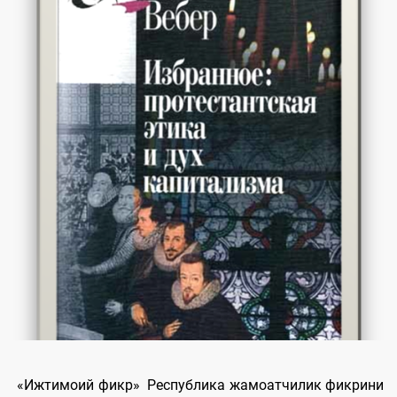
«Ижтимоий фикр» Республика жамоатчилик фикрини