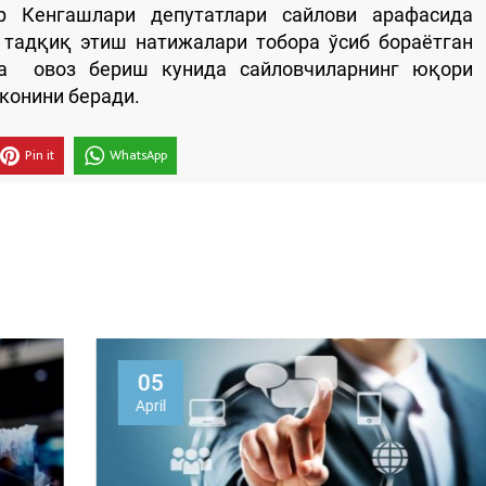
р Кенгашлари депутатлари сайлови арафасида
 тадқиқ этиш натижалари тобора ўсиб бораётган
ва овоз бериш кунида сайловчиларнинг юқори
конини беради.
Pin it
WhatsApp
05
April