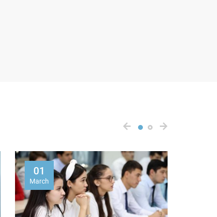
01
30
March
July