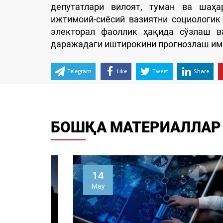
депутатлари вилоят, туман ва шаҳа
ижтимоий-сиёсий вазиятни социологик
электорал фаоллик ҳақида сўзлаш 
даражадаги иштирокини прогнозлаш им
Telegram
Like
Tweet
Share
БОШҚА МАТЕРИАЛЛАР
14
May