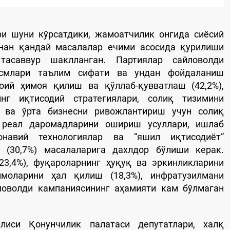
и шуни кўрсатдики, жамоатчилик онгида сиёсий
йнан қандай масалалар ечими асосида қурилиши
тасаввур шаклланган. Партиялар сайловолди
исмлари таълим сифати ва ундан фойдаланиш
моий ҳимоя қилиш ва қўллаб-қувватлаш (42,2%),
нг иқтисодий стратегиялари, солиқ тизимини
 ва ўрта бизнесни ривожлантириш учун солиқ
г реал даромадларини ошириш усуллари, ишлаб
онавий технологиялар ва “яшил иқтисодиёт”
 (30,7%) масалаларига дахлдор бўлиши керак.
3,4%), фуқароларнинг ҳуқуқ ва эркинликларини
ммоларини ҳал қилиш (18,3%), инфратузилмани
ловолди кампаниясининг аҳамияти кам бўлмаган
лиси Қонунчилик палатаси депутатлари, халқ