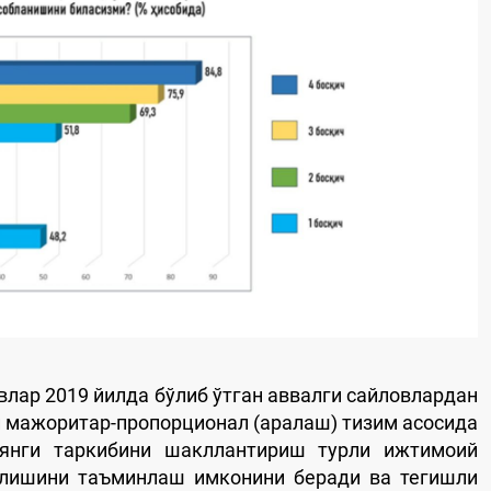
лар 2019 йилда бўлиб ўтган аввалги сайловлардан
и мажоритар-пропорционал (аралаш) тизим асосида
 янги таркибини шакллантириш турли ижтимоий
илишини таъминлаш имконини беради ва тегишли