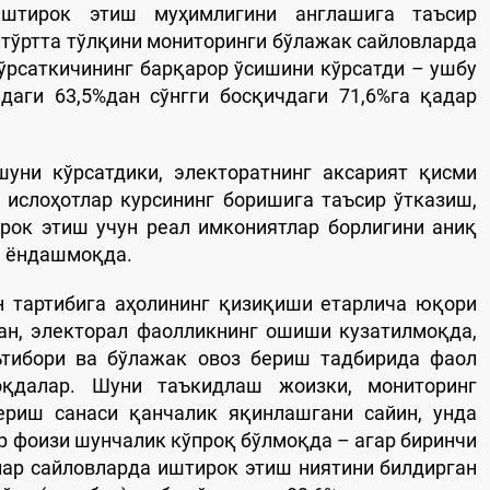
иштирок этиш муҳимлигини англашига таъсир
 тўртта тўлқини мониторинги бўлажак сайловларда
ўрсаткичининг барқарор ўсишини кўрсатди – ушбу
даги 63,5%дан сўнгги босқичдаги 71,6%га қадар
шуни кўрсатдики, электоратнинг аксарият қисми
ислоҳотлар курсининг боришига таъсир ўтказиш,
рок этиш учун реал имкониятлар борлигини аниқ
а ёндашмоқда.
н тартибига аҳолининг қизиқиши етарлича юқори
сан, электорал фаолликнинг ошиши кузатилмоқда,
ътибори ва бўлажак овоз бериш тадбирида фаол
қдалар. Шуни таъкидлаш жоизки, мониторинг
бериш санаси қанчалик яқинлашгани сайин, унда
р фоизи шунчалик кўпроқ бўлмоқда – агар биринчи
клар сайловларда иштирок этиш ниятини билдирган