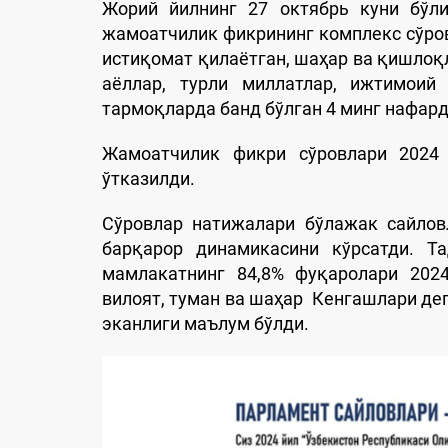
Жорий йилнинг 27 октябрь куни бўли
жамоатчилик фикрининг комплекс сўр
истиқомат қилаётган, шаҳар ва қишлоқл
аёллар, турли миллатлар, ижтимоий 
тармоқларда банд бўлган 4 минг нафар
Жамоатчилик фикри сўровлари 2024 
ўтказилди.
Сўровлар натижалари бўлажак сайлов
барқарор динамикасини кўрсатди. Та
мамлакатнинг 84,8% фуқаролари 2024
вилоят, туман ва шаҳар Кенгашлари де
эканлиги маълум бўлди.