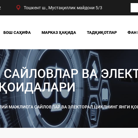
z
Тошкент ш., Мустақиллик майдони 5/3
БОШ САҲИФА
МАРКАЗ ҲАҚИДА
ТАДҚИҚОТЛАР
ФАН 
БИЗНИНГ ЮТУҚЛАРИМИЗ
ЖАМИЯТ
РАҲБАРИЯТ
СИЁСАТ ВА ҲУҚУҚ
МАРКАЗ ТУЗИЛМАСИ
ИҚТИСОДИЁТ
 САЙЛОВЛАР ВА ЭЛЕК
DIGITAL СОЦИОЛОГИ
 ҚОИДАЛАРИ
ЛИЙ МАЖЛИСГА САЙЛОВЛАР ВА ЭЛЕКТОРАЛ ЦИКЛНИНГ ЯНГИ Қ