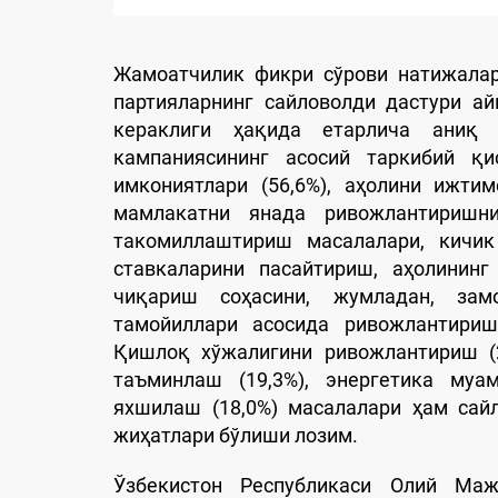
Жамоатчилик фикри сўрови натижалар
партияларнинг сайловолди дастури а
кераклиги ҳақида етарлича аниқ 
кампаниясининг асосий таркибий қ
имкониятлари (56,6%), аҳолини ижти
мамлакатни янада ривожлантиришни
такомиллаштириш масалалари, кичик
ставкаларини пасайтириш, аҳолинин
чиқариш соҳасини, жумладан, зам
тамойиллари асосида ривожлантириш
Қишлоқ хўжалигини ривожлантириш (2
таъминлаш (19,3%), энергетика муа
яхшилаш (18,0%) масалалари ҳам сай
жиҳатлари бўлиши лозим.
Ўзбекистон Республикаси Олий Маж