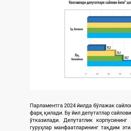
Парламентга 2024 йилда бўлажак сайлов
фарқ қилади. Бу йил депутатлар сайлов
ўтказилади. Депутатлик корпусининг
гуруҳлар манфаатларининг тақдим эт