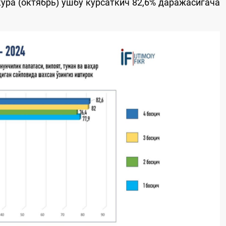
кўра (октябрь) ушбу кўрсаткич 82,6% даражасигача