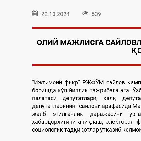
22.10.2024
539
ОЛИЙ МАЖЛИСГА САЙЛОВЛ
Қ
“Ижтимоий фикр” РЖФЎМ сайлов кампа
боришда кўп йиллик тажрибага эга. Ў
палатаси депутатлари, халқ депу
депутатларининг сайлови арафасида Ма
жалб этилганлик даражасини ўрг
хабардорлигини аниқлаш, электорал 
социологик тадқиқотлар ўтказиб келмо