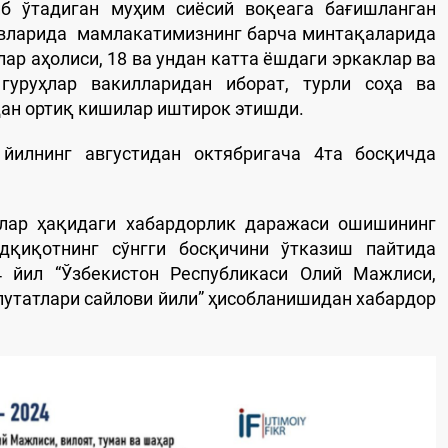
б ўтадиган муҳим сиёсий воқеага бағишланган
овларида мамлакатимизнинг барча минтақаларида
ар аҳолиси, 18 ва ундан катта ёшдаги эркаклар ва
гуруҳлар вакилларидан иборат, турли соҳа ва
дан ортиқ кишилар иштирок этишди.
йилнинг августидан октябригача 4та босқичда
лар ҳақидаги хабардорлик даражаси ошишининг
дқиқотнинг сўнгги босқичини ўтказиш пайтида
 йил “Ўзбекистон Республикаси Олий Мажлиси,
путатлари сайлови йили” ҳисобланишидан хабардор