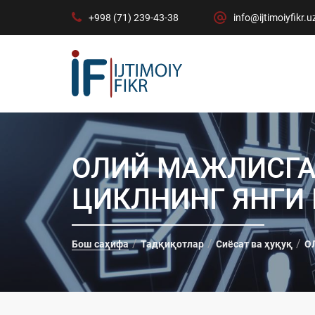
+998 (71) 239-43-38
info@ijtimoiyfikr.u
ОЛИЙ МАЖЛИСГА
ЦИКЛНИНГ ЯНГИ
Бош саҳифа
Тадқиқотлар
Сиёсат ва ҳуқуқ
О