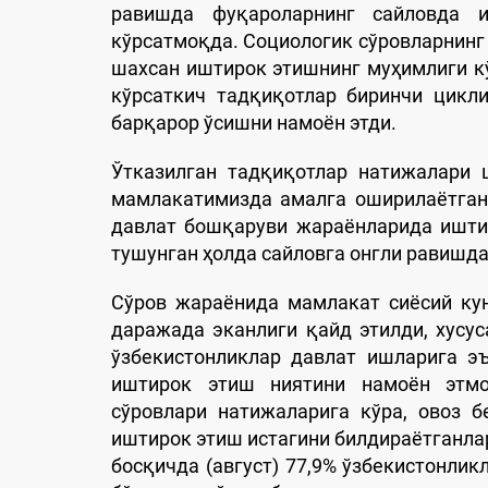
равишда фуқароларнинг сайловда 
кўрсатмоқда. Социологик сўровларнинг
шахсан иштирок этишнинг муҳимлиги к
кўрсаткич тадқиқотлар биринчи цикли
барқарор ўсишни намоён этди.
Ўтказилган тадқиқотлар натижалари 
мамлакатимизда амалга оширилаётган 
давлат бошқаруви жараёнларида ишти
тушунган ҳолда сайловга онгли равишд
Сўров жараёнида мамлакат сиёсий ку
даражада эканлиги қайд этилди, хусу
ўзбекистонликлар давлат ишларига э
иштирок этиш ниятини намоён этмо
сўровлари натижаларига кўра, овоз 
иштирок этиш истагини билдираётганла
босқичда (август) 77,9% ўзбекистонли