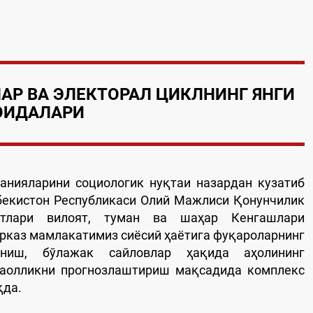
АР ВА
ЭЛЕКТОРАЛ ЦИКЛНИНГ ЯНГИ
ОИДАЛАРИ
нияларини социологик нуқтаи назардан кузатиб
збекистон Республикаси Олий Мажлиси Қонунчилик
татлари вилоят, туман ва шаҳар Кенгашлари
рказ мамлакатимиз сиёсий ҳаётига фуқароларнинг
аниш, бўлажак сайловлар ҳақида аҳолининг
фаолликни прогнозлаштириш мақсадида комплекс
қда.