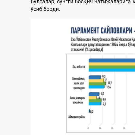
бўлсалар, сўнгги босқич натижаларига 
ўсиб борди.