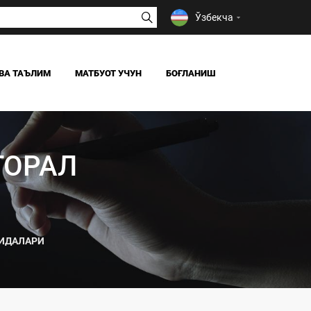
Ўзбекча
ВА ТАЪЛИМ
МАТБУОТ УЧУН
БОҒЛАНИШ
ЯНГИЛИКЛАР
ОАВ БИЗ ҲАҚИМИЗДА
ТОРАЛ
Я
ОИДАЛАРИ