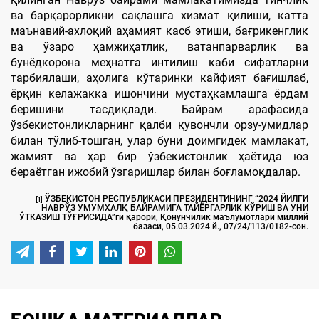
ва барқарорликни сақлашга хизмат қилиши, катта
маънавий-ахлоқий аҳамият касб этиши, бағрикенглик
ва ўзаро ҳамжиҳатлик, ватанпарварлик ва
бунёдкорона меҳнатга интилиш каби сифатларни
тарбиялаши, аҳолига кўтаринки кайфият бағишлаб,
ёрқин келажакка ишончини мустаҳкамлашга ёрдам
беришини тасдиқлади. Байрам арафасида
ўзбекистонликларнинг қалби қувончли орзу-умидлар
билан тўлиб-тошган, улар буни доимгидек мамлакат,
жамият ва ҳар бир ўзбекистонлик ҳаётида юз
бераётган ижобий ўзгаришлар билан боғламоқдалар.
ЎЗБЕКИСТОН РЕСПУБЛИКАСИ ПРЕЗИДЕНТИНИНГ “2024 ЙИЛГИ
[1]
НАВРЎЗ УМУМХАЛҚ БАЙРАМИГА ТАЙЁРГАРЛИК КЎРИШ ВА УНИ
ЎТКАЗИШ ТЎҒРИСИДА”ги қарори, Қонунчилик маълумотлари миллий
базаси, 05.03.2024 й., 07/24/113/0182-сон.