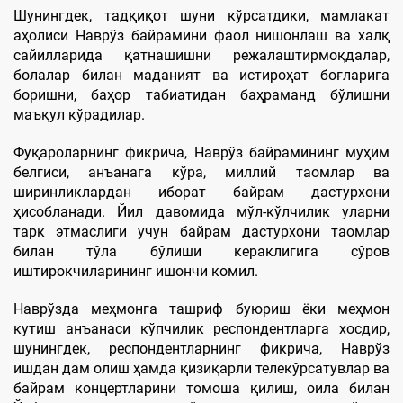
Шунингдек, тадқиқот шуни кўрсатдики, мамлакат
аҳолиси Наврўз байрамини фаол нишонлаш ва халқ
сайилларида қатнашишни режалаштирмоқдалар,
болалар билан маданият ва истироҳат боғларига
боришни, баҳор табиатидан баҳраманд бўлишни
маъқул кўрадилар.
Фуқароларнинг фикрича, Наврўз байрамининг муҳим
белгиси, анъанага кўра, миллий таомлар ва
ширинликлардан иборат байрам дастурхони
ҳисобланади. Йил давомида мўл-кўлчилик уларни
тарк этмаслиги учун байрам дастурхони таомлар
билан тўла бўлиши кераклигига сўров
иштирокчиларининг ишончи комил.
Наврўзда меҳмонга ташриф буюриш ёки меҳмон
кутиш анъанаси кўпчилик респондентларга хосдир,
шунингдек, респондентларнинг фикрича, Наврўз
ишдан дам олиш ҳамда қизиқарли телекўрсатувлар ва
байрам концертларини томоша қилиш, оила билан