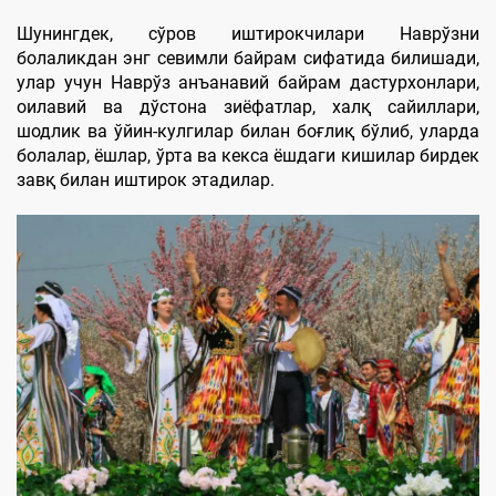
Шунингдек, сўров иштирокчилари Наврўзни
болаликдан энг севимли байрам сифатида билишади,
улар учун Наврўз анъанавий байрам дастурхонлари,
оилавий ва дўстона зиёфатлар, халқ сайиллари,
шодлик ва ўйин-кулгилар билан боғлиқ бўлиб, уларда
болалар, ёшлар, ўрта ва кекса ёшдаги кишилар бирдек
завқ билан иштирок этадилар.