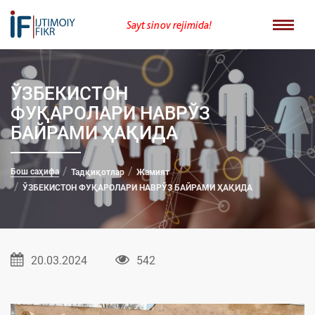
Sayt sinov rejimida!
ЎЗБEКИСТОН
ФУҚАРОЛАРИ НАВРЎЗ
БАЙРАМИ ҲАҚИДА
Бош саҳифа
Тадқиқотлар
Жамият
ЎЗБEКИСТОН ФУҚАРОЛАРИ НАВРЎЗ БАЙРАМИ ҲАҚИДА
20.03.2024
542