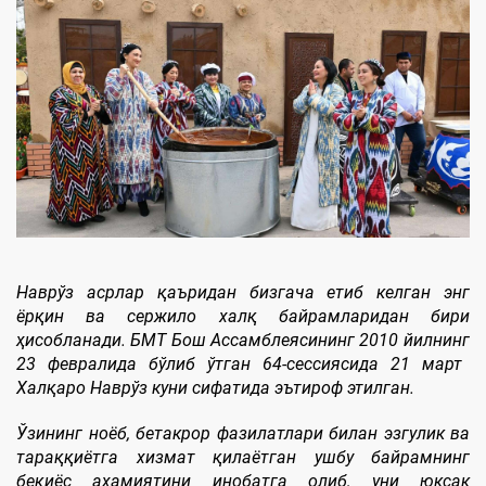
Наврўз
асрлар қаъридан
бизгача
е
тиб келган энг
ёрқин ва
сержило
халқ байрамларидан бири
ҳисобланади
. БМТ Бош Ассамблеясининг 2010 йил
нинг
23 феврал
и
да
бўлиб ўтган
64-сессиясида 21 март
Халқаро Наврўз куни сифатида эътироф этил
ган
.
Ўзининг
ноёб,
бетакрор фазилатлари билан эзгулик ва
тараққиётга хизмат қила
ёт
ган ушбу байрамнинг
беқиёс аҳамиятини инобатга олиб, уни юксак