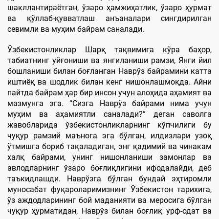
шакллантираётган, ўзаро ҳамжиҳатлик, ўзаро ҳурмат
ва қўллаб-қувватлаш анъаналари сингдирилган
севимли ва муҳим байрам саналади.
Ўзбекистонликлар Шарқ тақвимига кўра баҳор,
табиатнинг уйғониши ва янгиланиши рамзи, Янги йил
бошланиши билан боғланган Наврўз байрамини катта
иштиёқ ва шодлик билан кенг нишонлашмоқда. Айни
пайтда байрам ҳар бир инсон учун алоҳида аҳамият ва
мазмунга эга. “Сизга Наврўз байрами нима учун
муҳим ва аҳамиятли саналади?” деган саволга
жавобларида ўзбекистонликларнинг кўпчилиги бу
чуқур рамзий маънога эга бўлган, илдизлари узоқ
ўтмишга бориб тақаладиган, энг қадимий ва чинакам
халқ байрами, унинг нишонланиши замонлар ва
авлодларнинг ўзаро боғлиқлигини ифодалайди, деб
таъкидлашди. Наврўзга бўлган бундай эҳтиромли
муносабат фуқароларимизнинг Ўзбекистон тарихига,
ўз аждодларининг бой маданияти ва меросига бўлган
чуқур ҳурматидан, Наврўз билан боғлиқ урф-одат ва