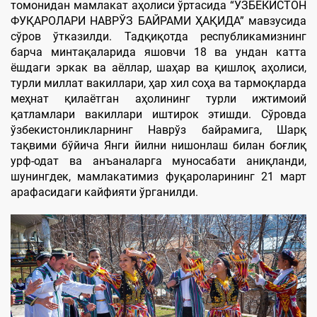
томонидан мамлакат аҳолиси ўртасида “ЎЗБEКИСТОН
ФУҚАРОЛАРИ НАВРЎЗ БАЙРАМИ ҲАҚИДА” мавзусида
сўров ўтказилди. Тадқиқотда республикамизнинг
барча минтақаларида яшовчи 18 ва ундан катта
ёшдаги эркак ва аёллар, шаҳар ва қишлоқ аҳолиси,
турли миллат вакиллари, ҳар хил соҳа ва тармоқларда
меҳнат қилаётган аҳолининг турли ижтимоий
қатламлари вакиллари иштирок этишди. Сўровда
ўзбекистонликларнинг Наврўз байрамига, Шарқ
тақвими бўйича Янги йилни нишонлаш билан боғлиқ
урф-одат ва анъаналарга муносабати аниқланди,
шунингдек, мамлакатимиз фуқароларининг 21 март
арафасидаги кайфияти ўрганилди.