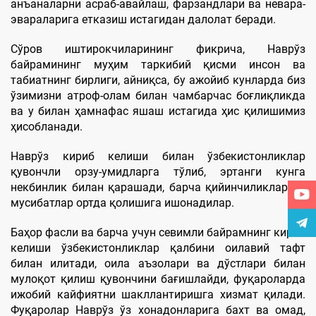
анъаналарни асраб-авайлаш, фарзандлари ва невара-
эвараларига етказиш истагидан далолат беради.
Сўров иштирокчиларининг фикрича, Наврўз
байрамининг муҳим таркибий қисми инсон ва
табиатнинг бирлиги, айниқса, бу ажойиб кунларда биз
ўзимизни атроф-олам билан чамбарчас боғлиқликда
ва у билан ҳамнафас яшаш истагида ҳис қилишимиз
ҳисобланади.
Наврўз кириб келиши билан ўзбекистонликлар
қувончли орзу-умидларга тўлиб, эртанги кунга
некбинлик билан қарашади, барча қийинчиликлар ва
мусибатлар ортда қолишига ишонадилар.
Баҳор фасли ва барча учун севимли байрамнинг кириб
келиши ўзбекистонликлар қалбини оилавий тафт
билан илитади, оила аъзолари ва дўстлари билан
мулоқот қилиш қувончини бағишлайди, фуқароларда
ижобий кайфиятни шакллантиришга хизмат қилади.
Фуқаролар Наврўз ўз хонадонларига бахт ва омад,