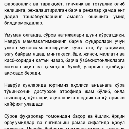
фаровонлик ва тараққиёт, тинчлик ва тотувлик олиб
келишига, режалаштирилган барча режалар ҳамда энг
дадил ташаббусларнинг амалга ошишига умид
билдирмоқдалар.
Умуман олганда, сўров натижалари шуни кўрсатдики,
Наврўз мамлакатимизнинг барча фуқаролари учун
улкан мужассамлаштирувчи кучга эга, бу қадимий,
эзгу байрам яшаш минтақаси, ёши, жинси, миллати ва
касб-коридан қатъи назар, барча ўзбекистонликларга
маънан яқин ва ҳамоҳанг бўлиб, уларнинг қалбида
акс-садо беради.
Наврўз кунларида юртимиз аҳолиси анъанага кўра
тўкин-сочин дастурхон атрофида жам бўлиб, оила
аъзолари, дўстлари, яқинларига шодлик ва кўтаринки
кайфият улашади.
Сўров фуқаролар томонидан баҳор ва ёшлик, ёрқин
орзу-умидлар ва янгиланиш рамзи сифатида қабул
қилинган Наврўз байрами мамлакатимизда тинчлик