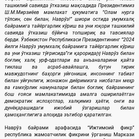
ташкилий савияда ўтказиш мақсадида Президентимиз
Ш
.M.Мирзиёев мамлакат ҳукуматига “Олам нурга
тўлсин
,
сен билан, Наврўз!” шиори остида умумхалқ
байрамига тайёргарлик кўриш ва
уни
юқори ташкилий
савияда ўтказиш бўйича топшириқ ва тавсиялар
берди. Ўзбекистон Республикаси Президентининг “2024
йил
ги
Наврўз умумхалқ байрамига тайёргарлик кўриш
ва уни ўтказиш тўғрисида”ги
қарорида
Наврўз билан
[1]
боғлиқ халқ урф-одатлари ва анъаналарини қайта
тиклаш ва асраб-авайлашга
,
б
утун тирик
мавжудотнинг баҳорги уйғониши, инсоннинг табиат
билан уйғунлиги, жонажон диёримизга
нисбатан
меҳр
ва ғамхўрлик
намуналари билан боғлиқ
байрам
нинг
бош ғояси
мамлакатимизда амалга оширилаётган
демократик ислоҳотлар,
халқимиз
ҳаёти, онги ва
дунёқарашидаги ижобий ўзгаришлар билан
ҳамоҳанг
лигига
алоҳида эътибор қаратилган.
Наврўз байрами арафасида “Ижтимоий фикр”
республика жамоатчилик фикрини ўрганиш Маркази