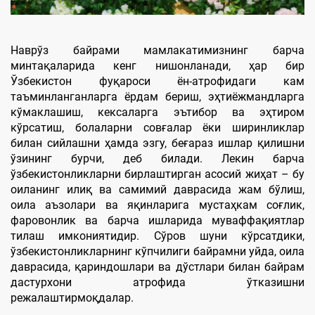
Наврўз байрами мамлакатимизнинг барча
минтақаларида кенг нишонланади, ҳар бир
Ўзбекистон фуқароси ён-атрофидаги кам
таъминланганларга ёрдам бериш, эҳтиёжмандларга
кўмаклашиш, кексаларга эътибор ва эҳтиром
кўрсатиш, болаларни совғалар ёки ширинликлар
билан сийлашни ҳамда эзгу, беғараз ишлар қилишни
ўзининг бурчи, деб билади. Лекин барча
ўзбекистонликларни бирлаштирган асосий жиҳат – бу
оиланинг илиқ ва самимий даврасида жам бўлиш,
оила аъзолари ва яқинларига мустаҳкам соғлик,
фаровонлик ва барча ишларида муваффақиятлар
тилаш имкониятидир. Сўров шуни кўрсатдики,
ўзбекистонликларнинг кўпчилиги байрамни уйда, оила
даврасида, қариндошлари ва дўстлари билан байрам
дастурхони атрофида ўтказишни
режалаштирмоқдалар.