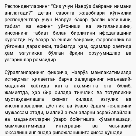
Респондентларнинг “Сиз учун Наврўз байрами нимани
англатади?” деган саволга жавоблари кўпчилик
респондентлар учун Наврўз баҳор фасли келишини,
табиат ва ернинг уйғониши ва янгиланишини,
инсоннинг табиат билан бирлигини ифодалашини
кўрсатди. Бу баҳор ва ёшлик байрами, фаровонлик ва
уйғониш даракчиси, табиатда ҳам, одамлар ҳаётида
ҳам эзгуликка бўлган ёрқин орзу-умидлар ва
ўзгаришлар рамзидир.
Сўралганларнинг фикрича, Наврўз мамлакатимизда
истиқомат қилаётган барча халқларнинг маънавий-
маданий ҳаётида катта аҳамиятга эга бўлиб,
жамиятда, ҳар бир оилада тинчлик ва тотувликни
мустаҳкамлашга хизмат қилади, эзгулик ва
инсонпарварлик, дўстлик ва ўзаро ёрдам ғояларини
мужассам этади, миллий анъаналарни асраб-авайлаш
ва маданиятларни ўзаро бойитишга кўмаклашади,
мамлакатимизда интеграция ва маънавий
юксалишнинг янада ривожланишига ҳисса қўшади.