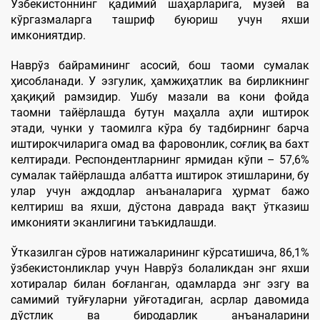
Ўзбекистоннинг қадимий шаҳарларига, музей ва
кўргазмаларга ташриф буюриш учун яхши
имкониятдир.
Наврўз байрамининг асосий, бош таоми сумалак
ҳисобланади. У эзгулик, ҳамжиҳатлик ва бирликнинг
ҳақиқий рамзидир. Ушбу мазали ва кони фойда
таомни тайёрлашда бутун маҳалла аҳли иштирок
этади, чунки у таомилга кўра бу тадбирнинг барча
иштирокчиларига омад ва фаровонлик, соғлиқ ва бахт
келтиради. Респондентларнинг ярмидан кўпи – 57,6%
сумалак тайёрлашда албатта иштирок этишларини, бу
улар учун аждодлар анъаналарига ҳурмат бажо
келтириш ва яхши, дўстона даврада вақт ўтказиш
имконияти эканлигини таъкидлашди.
Ўтказилган сўров натижаларининг кўрсатишича, 86,1%
ўзбекистонликлар учун Наврўз болаликдан энг яхши
хотиралар билан боғланган, одамларда энг эзгу ва
самимий туйғуларни уйғотадиган, асрлар давомида
дўстлик ва биродарлик анъаналарини