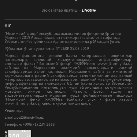
Веб-сайтлар яратиш —
LifeStyle
© IF
"Ижтимоий фикр" республика жамоатчилик фикрини ўрганиш
Маркази 2019 йилда нодавлат нотижорат ташкилоти сифатида
Ўзбекистон Республикаси Адлия вазирлигида рўйхатдан ўтган.
Рўйхатдан ўтган гувоҳнома № 268Р 25.03.2019
Марказ фаолиятига тегишли барча материаллар, тадқиқотлар
натижалари, таҳлилий маълумотномалар, инфографикалар,
анонслар фақат “Ижтимоий фикр” РЖФЎМнинг www.ijtiomiyfikr.uz
сайтида ва Марказнинг ижтимоий тармоқлардаги расмий
саҳифаларида эълон қилинади. Марказнинг сайти ва ижтимоий
тармоқлардаги расмий саҳифаларида эълон қилинган ҳар қандай
материаллар, тадқиқотлар натижалари, таҳлилий маълумотномалар,
инфографикалар ва анонсларга бўлган барча ҳуқуқлар Ўзбекистон
Республикасининг интеллектуал мулк тўғрисидаги қонунчилигига
мувофиқ ҳимоя қилинади. Матнли, фото, аудио ва
видеоматериаллардан исталган турда фойдаланилган тақдирда
“Ижтимоий фикр” РЖФЎМга (сайтлар учун - фаол ҳавола
www.ijtimoiyfikr.uz) ҳавола кўрсатилиши шарт.
Редактор:
Email:
ps@ijtimoiyfikr.uz
Tелефон: +998(71) 239 1668