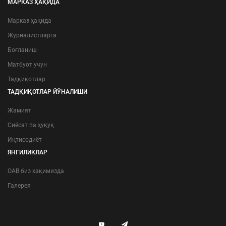
МАРКАЗ ҲАҚИДА
Марказ ҳақида
Журналистларга
Боғланиш
Матбуот учун
Тадқиқотлар
ТАДҚИҚОТЛАР ЙЎНАЛИШИ
Жамият
Сиёсат ва ҳуқуқ
Иқтисодиёт
ЯНГИЛИКЛАР
ОАВ биз ҳақимизда
Галерея