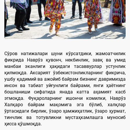
Сўров натижалари шуни кўрсатдики, жамоатчилик
фикрида Наврўз қувонч, некбинлик, завқ ва умид
манбаи эканлиги ҳақидаги тасаввурлар устунлик
қилмоқда. Аксарият ўзбекистонликларнинг фикрича,
ушбу қадимий ва ажойиб байрам бизнинг давримизда
инсон ва табиат уйғунлиги байрами, янги ҳаётнинг
бошланиши сифатида янада катта аҳамият касб
этмоқда. Фуқароларнинг ишончи комилки, Наврўз
Халқаро байрам мақомига эга бўлиб, халқлар
ўртасидаги бирлик, ўзаро ҳамжиҳатлик, ўзаро ҳурмат,
тинчлик ва тотувликни мустаҳкамлашга муносиб
ҳисса қўшмоқда.