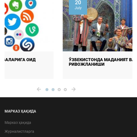
20
July
ЎЗБЕКИСТОНДА МАДАНИЯТ ВА САНЪАТНИНГ
РИВОЖЛАНИШИ
МАРКАЗ ҲАҚИДА
Марказ ҳақида
Журналистларга