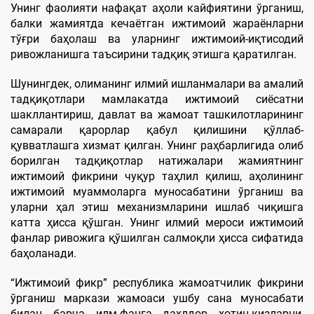
Унинг фаолияти нафақат аҳоли кайфиятини ўрганиш,
балки жамиятда кечаётган ижтимоий жараёнларни
тўғри баҳолаш ва уларнинг ижтимоий-иқтисодий
ривожланишга таъсирини тадқиқ этишга қаратилган.
Шунингдек, олиманинг илмий ишланмалари ва амалий
тадқиқотлари мамлакатда ижтимоий сиёсатни
шакллантириш, давлат ва жамоат ташкилотларининг
самарали қарорлар қабул қилишини қўллаб-
қувватлашга хизмат қилган. Унинг раҳбарлигида олиб
борилган тадқиқотлар натижалари жамиятнинг
ижтимоий фикрини чуқур таҳлил қилиш, аҳолининг
ижтимоий муаммоларга муносабатини ўрганиш ва
уларни ҳал этиш механизмларини ишлаб чиқишга
катта ҳисса қўшган. Унинг илмий мероси ижтимоий
фанлар ривожига қўшилган салмоқли ҳисса сифатида
баҳоланади.
“Ижтимоий фикр” республика жамоатчилик фикрини
ўрганиш маркази жамоаси ушбу сана муносабати
билан барча илм-фанга дахлдор хотин-қизларни,