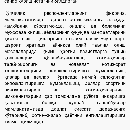
синаб кўриш истагини билдирган.
Кўпчилик респондентларнинг фикрича,
мамлакатимизда давлат хотин-қизларга алоҳида
ғамхўрлик кўрсатмоқда, оналик ва болаликни
муҳофаза қилиш, аёлларнинг ҳуқуқ ва манфаатларини
ҳимоя этиш, қизларнинг таълим олиши учун шарт-
шароит яратиша, айниқса олий таълим олиш
масалаларида, қийин ҳаётий вазиятларга тушиб
қолганларни қўллаб-қувватлаш, хотин-қизлар
тадбиркорлиги ва нодавлат нотижорат
ташкилотларини ривожлантиришга кўмаклашиш,
қизлар ва аёллар ўртасида илмий салоҳиятни
ривожлантиришга кўмаклашиш, аёллар спортини
ривожлантириш ва хотин-қизларнинг
имкониятларини ҳар томонлама рўёбга чиқаришга
қаратилган бошқа кўплаб ташаббуслар
мамлакатимизда давлат сиёсати даражасига
кўтарилиб, хотин-қизлар ҳаётини енгиллаштиришга
хизмат қилмоқда.