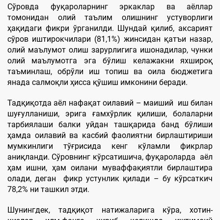
Сўровда фуқароларнинг эркаклар ва аёллар
томонидан олий таълим олишнинг устуворлиги
ҳақидаги фикри ўрганилди. Шундай қилиб, аксарият
сўров иштирокчилари (81,1%) жинсидан қатъи назар,
олий маълумот олиш зарурлигига ишонадилар, чунки
олий маълумотга эга бўлиш келажакни яхшироқ
таъминлаш, обрўли иш топиш ва оила бюджетига
янада салмоқли ҳисса қўшиш имконини беради.
Тадқиқотда аёл нафақат оилавий – маиший иш билан
шуғулланиши, эрига ғамхўрлик қилиши, болаларни
тарбиялаши балки уйдан ташқарида банд бўлиши
ҳамда оилавий ва касбий фаолиятни бирлаштириши
мумкинлиги тўғрисида кенг кўламли фикрлар
аниқланди. Сўровнинг кўрсатишича, фуқароларда аёл
ҳам ишни, ҳам оилани муваффақиятли бирлаштира
олади, деган фикр устунлик қилади – бу кўрсаткич
78,2% ни ташкил этди.
Шунингдек, тадқиқот натижаларига кўра, хотин-