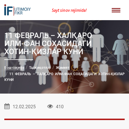
Sayt sinov rejimida!
11 ФЕВРАЛЬ – ХАЛҚАРО
ИЛМ-ФАН СОҲАСИДАГИ
ХОТИН-ҚИЗЛАР КУНИ
Бош саҳифа
Тадқиқотлар
Жамият
11 ФЕВРАЛЬ – ХАЛҚАРО ИЛМ-ФАН СОҲАСИДАГИ ХОТИН-ҚИЗЛАР
КУНИ
12.02.2025
410