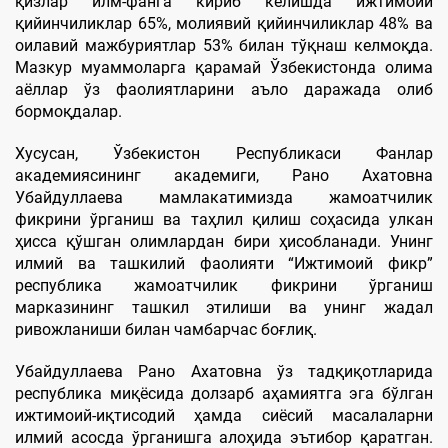
қизлар илм-фанга кириб келишда ижтимоий
қийинчиликлар 65%, молиявий қийинчиликлар 48% ва
оилавий мажбуриятлар 53% билан тўқнаш келмоқда.
Мазкур муаммоларга қарамай Ўзбекистонда олима
аёллар ўз фаолиятларини аъло даражада олиб
бормоқдалар.
Хусусан, Ўзбекистон Республикаси Фанлар
академиясининг академиги, Рано Ахатовна
Убайдуллаева мамлакатимизда жамоатчилик
фикрини ўрганиш ва таҳлил қилиш соҳасида улкан
ҳисса қўшган олимлардан бири ҳисобланади. Унинг
илмий ва ташкилий фаолияти “Ижтимоий фикр”
республика жамоатчилик фикрини ўрганиш
марказининг ташкил этилиши ва унинг жадал
ривожланиши билан чамбарчас боғлиқ.
Убайдуллаева Рано Ахатовна ўз тадқиқотларида
республика миқёсида долзарб аҳамиятга эга бўлган
ижтимоий-иқтисодий ҳамда сиёсий масалаларни
илмий асосда ўрганишга алоҳида эътибор қаратган.