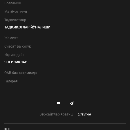
Боғланиш
Матбуот учун
Тадқиқотлар
ТАДҚИҚОТЛАР ЙЎНАЛИШИ
Жамият
Сиёсат ва ҳуқуқ
Иқтисодиёт
ЯНГИЛИКЛАР
ОАВ биз ҳақимизда
Галерея
Веб-сайтлар яратиш —
LifeStyle
© IF