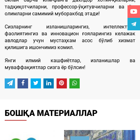
тадқиқотчиларни, профессор-ўқитувчиларни ва ёш
олимларни самимий муборакбод этади!
Сизларнинг изланишларингиз, интеллектуал
фаолиятингиз ва инновацион ғояларингиз келажак
авлодлар учун мустаҳкам асос бўлиб хизмат
қилишига ишончимиз комил.
Янги илмий кашфиётлар, изланишлар ва
муваффақиятлар сизга ёр бўлсин!
БОШҚА МАТЕРИАЛЛАР