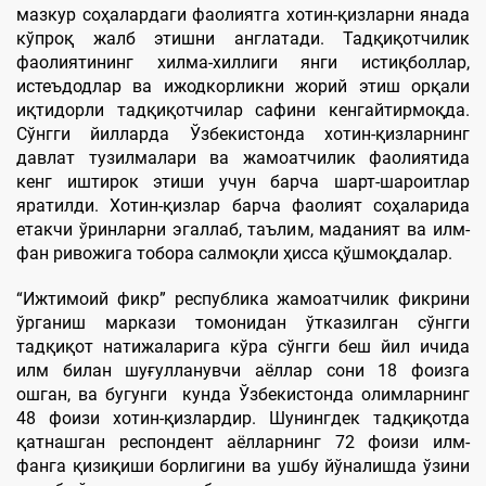
мазкур соҳалардаги фаолиятга хотин-қизларни янада
кўпроқ жалб этишни англатади. Тадқиқотчилик
фаолиятининг хилма-хиллиги янги истиқболлар,
истеъдодлар ва ижодкорликни жорий этиш орқали
иқтидорли тадқиқотчилар сафини кенгайтирмоқда.
Сўнгги йилларда Ўзбекистонда хотин-қизларнинг
давлат тузилмалари ва жамоатчилик фаолиятида
кенг иштирок этиши учун барча шарт-шароитлар
яратилди. Хотин-қизлар барча фаолият соҳаларида
етакчи ўринларни эгаллаб, таълим, маданият ва илм-
фан ривожига тобора салмоқли ҳисса қўшмоқдалар.
“Ижтимоий фикр” республика жамоатчилик фикрини
ўрганиш маркази томонидан ўтказилган сўнгги
тадқиқот натижаларига кўра сўнгги беш йил ичида
илм билан шуғулланувчи аёллар сони 18 фоизга
ошган, ва бугунги кунда Ўзбекистонда олимларнинг
48 фоизи хотин-қизлардир. Шунингдек тадқиқотда
қатнашган респондент аёлларнинг 72 фоизи илм-
фанга қизиқиши борлигини ва ушбу йўналишда ўзини