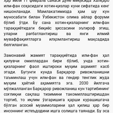
Ҳар йили 11 февраль санаси дунё миқёсида Халқаро
илм-фан соҳасидаги хотин-қизлар куни сифатида кенг
нишонланади. Мамлакатимизда ҳам шу кун
муносабати билан Ўзбекистон олима аёлар форуми
бўлиб ўтди. Бу сана хотин-қизларнинг илм-фан
тараққиётидаги беқиёс ҳиссасини эътироф этиш,
уларни рағбатлантириш ва янги илмий
муваффақиятларга илҳомлантириш мақсадида
белгиланган.
Замонавий жамият тараққиётида илм-фан ҳал
қилувчи омиллардан бири бўлиб, унда хотин-
қизларнинг фаол иштироки муҳим аҳамият касб
этади. Бугунги кунда Барқарор ривожланишни
таъминлаш учун илм-фан ва гендер тенглик жуда
муҳим ҳаётий аҳамиятга эга. 2030 йилгача
мўлжалланган Барқарор ривожланиш кун тартибининг
соғлиқни сақлаш тизимини такомиллаштиришдан
тортиб, то иқлим ўзгаришига қарши курашишгача
бўлган асосий муаммоларини ҳал қилиш ҳар бир
инсоннинг истеъдодини ишга солишга таянади. Бу эса