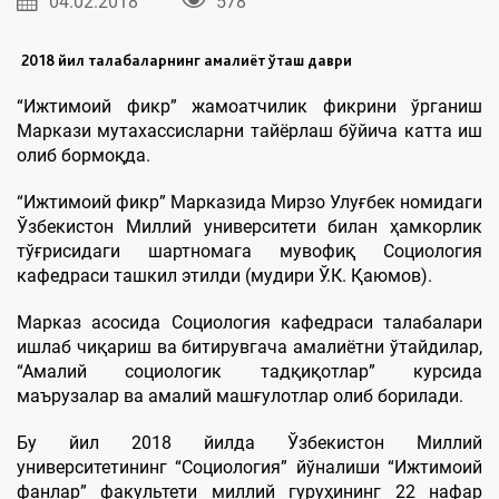
04.02.2018
578
2018 йил талабаларнинг амалиёт ўташ даври
“Ижтимоий фикр” жамоатчилик фикрини ўрганиш
Маркази мутахассисларни тайёрлаш бўйича катта иш
олиб бормоқда.
“Ижтимоий фикр” Марказида Мирзо Улуғбек номидаги
Ўзбекистон Миллий университети билан ҳамкорлик
тўғрисидаги шартномага мувофиқ Социология
кафедраси ташкил этилди (мудири Ў.К. Қаюмов).
Марказ асосида Социология кафедраси талабалари
ишлаб чиқариш ва битирувгача амалиётни ўтайдилар,
“Амалий социологик тадқиқотлар” курсида
маърузалар ва амалий машғулотлар олиб борилади.
Бу йил 2018 йилда Ўзбекистон Миллий
университетининг “Социология” йўналиши “Ижтимоий
фанлар” факультети миллий гуруҳининг 22 нафар