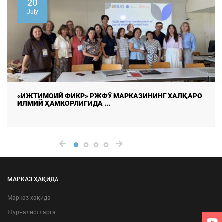
02
July
ХАЛҚАРО
САМАРАЛИ АМАЛИЁТ МАЛАКАЛИ КАДРЛАР
ТАЙЁРЛАШНИНГ МУҲИМ ОМИЛИ
МАРКАЗ ҲАҚИДА
Марказ ҳақида
Журналистларга