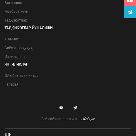
Боғланиш
Матбуот учун
Тадқиқотлар
ТАДҚИҚОТЛАР ЙЎНАЛИШИ
Жамият
Сиёсат ва ҳуқуқ
Иқтисодиёт
ЯНГИЛИКЛАР
ОАВ биз ҳақимизда
Галерея
Веб-сайтлар яратиш —
LifeStyle
© IF