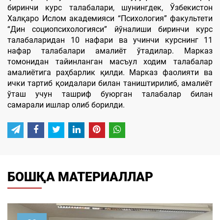
биринчи курс талабалари, шунингдек, Ўзбекистон
Халқаро Ислом академияси “Психология” факультети
“Дин социопсихологияси” йўналиши биринчи курс
талабаларидан 10 нафари ва учинчи курснинг 11
нафар талабалари амалиёт ўтадилар. Марказ
томонидан тайинланган масъул ходим талабалар
амалиётига раҳбарлик қилди. Марказ фаолияти ва
ички тартиб қоидалари билан таништирилиб, амалиёт
ўташ учун ташриф буюрган талабалар билан
самарали ишлар олиб борилди.
БОШҚА МАТЕРИАЛЛАР