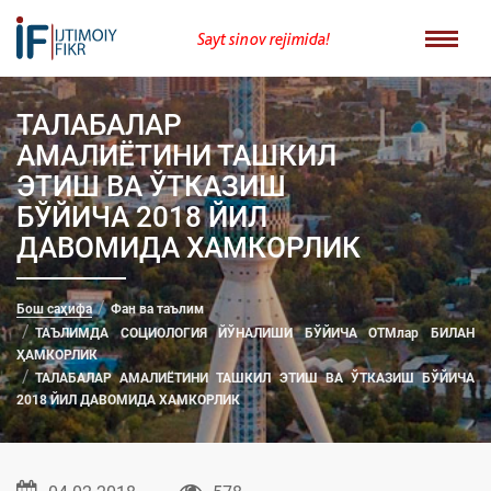
Sayt sinov rejimida!
ТАЛАБАЛАР
АМАЛИЁТИНИ ТАШКИЛ
ЭТИШ ВА ЎТКАЗИШ
БЎЙИЧА 2018 ЙИЛ
ДАВОМИДА ХАМКОРЛИК
Бош саҳифа
Фан ва таълим
ТАЪЛИМДА СОЦИОЛОГИЯ ЙЎНАЛИШИ БЎЙИЧА ОТМлар БИЛАН
ҲАМКОРЛИК
ТАЛАБАЛАР АМАЛИЁТИНИ ТАШКИЛ ЭТИШ ВА ЎТКАЗИШ БЎЙИЧА
2018 ЙИЛ ДАВОМИДА ХАМКОРЛИК