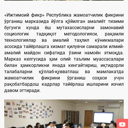
«Ижтимоий фикр» Республика жамоатчилик фикрини
ўрганиш марказида йўлга қўйилган амалиёт тизими
бугунги кунда ёш мутахассисларни замонавий
социологик тадқиқот методологияси, рақамли
технологиялар ва амалий таҳлил кўникмалари
асосида тайёрлашга хизмат қилувчи самарали илмий-
амалий майдон сифатида ўзини намоён этмоқда.
Марказ келгусида ҳам олий таълим муассасалари
билан ҳамкорликни янада кенгайтириш, иқтидорли
талабаларни қўллаб-қувватлаш ва мамлакатда
жамоатчилик фикрини ўрганиш соҳаси учун
рақобатбардош кадрлар тайёрлаш ишларини изчил
давом эттиради.