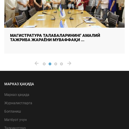
МАГИСТРАТУРА ТАЛАБАЛАРИНИНГ АМАЛИЙ
ТАЖРИБА ЖАРАЁНИ МУВАФФАҚИ ...
МАРКАЗ ҲАҚИДА
Марказ ҳақида
Журналистларга
Боғланиш
Матбуот учун
Тадқиқотлар