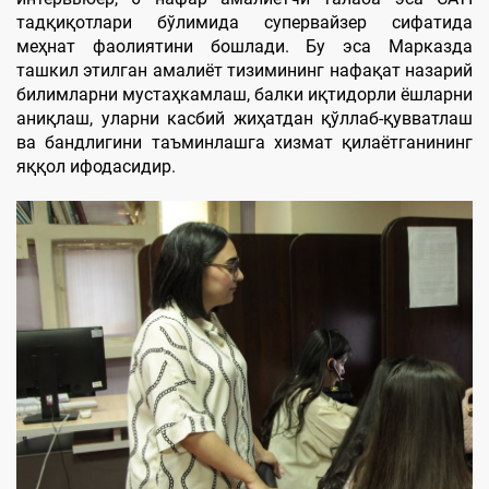
тадқиқотлари бўлимида супервайзер сифатида
меҳнат фаолиятини бошлади. Бу эса Марказда
ташкил этилган амалиёт тизимининг нафақат назарий
билимларни мустаҳкамлаш, балки иқтидорли ёшларни
аниқлаш, уларни касбий жиҳатдан қўллаб-қувватлаш
ва бандлигини таъминлашга хизмат қилаётганининг
яққол ифодасидир.