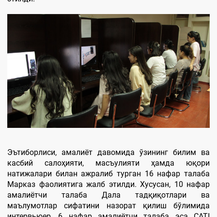
Эътиборлиси, амалиёт давомида ўзининг билим ва
касбий салоҳияти, масъулияти ҳамда юқори
натижалари билан ажралиб турган 16 нафар талаба
Марказ фаолиятига жалб этилди. Хусусан, 10 нафар
амалиётчи талаба Дала тадқиқотлари ва
маълумотлар сифатини назорат қилиш бўлимида
интервьюер, 6 нафар амалиётчи талаба эса CATI