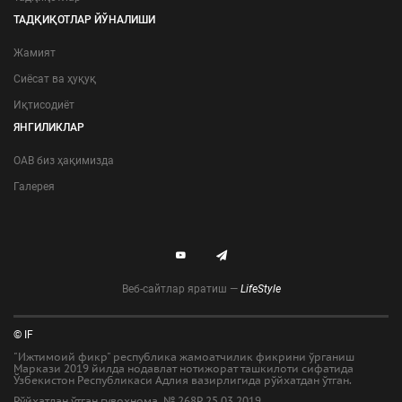
ТАДҚИҚОТЛАР ЙЎНАЛИШИ
Жамият
Сиёсат ва ҳуқуқ
Иқтисодиёт
ЯНГИЛИКЛАР
ОАВ биз ҳақимизда
Галерея
Веб-сайтлар яратиш —
LifeStyle
© IF
"Ижтимоий фикр" республика жамоатчилик фикрини ўрганиш
Маркази 2019 йилда нодавлат нотижорат ташкилоти сифатида
Ўзбекистон Республикаси Адлия вазирлигида рўйхатдан ўтган.
Рўйхатдан ўтган гувоҳнома № 268Р 25.03.2019