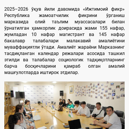
2025–2026 ўқув йили давомида «Ижтимоий фикр»
Республика жамоатчилик фикрини ўрганиш
марказида олий таълим муассасалари билан
ўрнатилган ҳамкорлик доирасида жами 155 нафар,
жумладан 10 нафар магистрант ва 145 нафар
бакалавр талабалари малакавий амалиётини
муваффақиятли ўтади. Амалиёт жараёни Марказнинг
тасдиқланган календар режалари асосида ташкил
этилди ва талабалар социологик тадқиқотларнинг
барча босқичларини қамраб олган амалий
машғулотларда иштирок этдилар.