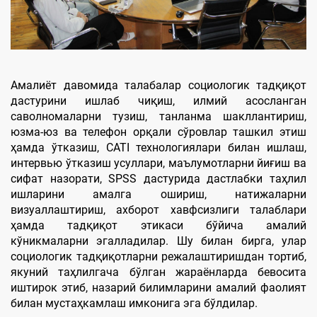
Амалиёт давомида талабалар социологик тадқиқот
дастурини ишлаб чиқиш, илмий асосланган
саволномаларни тузиш, танланма шакллантириш,
юзма-юз ва телефон орқали сўровлар ташкил этиш
ҳамда ўтказиш, CATI технологиялари билан ишлаш,
интервью ўтказиш усуллари, маълумотларни йиғиш ва
сифат назорати, SPSS дастурида дастлабки таҳлил
ишларини амалга ошириш, натижаларни
визуаллаштириш, ахборот хавфсизлиги талаблари
ҳамда тадқиқот этикаси бўйича амалий
кўникмаларни эгалладилар. Шу билан бирга, улар
социологик тадқиқотларни режалаштиришдан тортиб,
якуний таҳлилгача бўлган жараёнларда бевосита
иштирок этиб, назарий билимларини амалий фаолият
билан мустаҳкамлаш имконига эга бўлдилар.