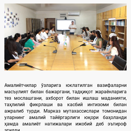
Амалиётчилар ўзларига юклатилган вазифаларни
масъулият билан бажаргани, тадқиқот жараёнларига
тез мослашгани, ахборот билан ишлаш маданияти,
таҳлилий фикрлаши ва касбий интизоми билан
ажралиб турди. Марказ мутахассислари томонидан
уларнинг амалий тайёргарлиги юқори баҳоланди
ҳамда амалиёт натижалари ижобий деб эътироф
этилди.