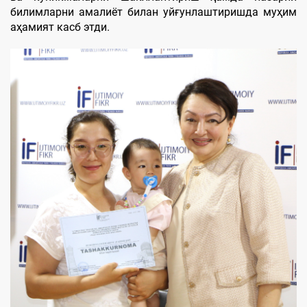
билимларни амалиёт билан уйғунлаштиришда муҳим
аҳамият касб этди.