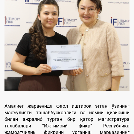
Амалиёт жараёнида фаол иштирок этган, ўзининг
масъулияти, ташаббускорлиги ва илмий қизиқиши
билан ажралиб турган бир қатор магистратура
талабалари “Ижтимоий фикр” Республика
жамоатчилик фикрини ўрганиш марказининг