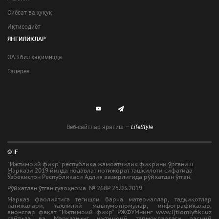
Сиёсат ва ҳуқуқ
Иқтисодиёт
ЯНГИЛИКЛАР
ОАВ биз ҳақимизда
Галерея
Веб-сайтлар яратиш —
LifeStyle
© IF
"Ижтимоий фикр" республика жамоатчилик фикрини ўрганиш
Маркази 2019 йилда нодавлат нотижорат ташкилоти сифатида
Ўзбекистон Республикаси Адлия вазирлигида рўйхатдан ўтган.
Рўйхатдан ўтган гувоҳнома № 268Р 25.03.2019
Марказ фаолиятига тегишли барча материаллар, тадқиқотлар
натижалари, таҳлилий маълумотномалар, инфографикалар,
анонслар фақат “Ижтимоий фикр” РЖФЎМнинг www.ijtiomiyfikr.uz
сайтида ва Марказнинг ижтимоий тармоқлардаги расмий