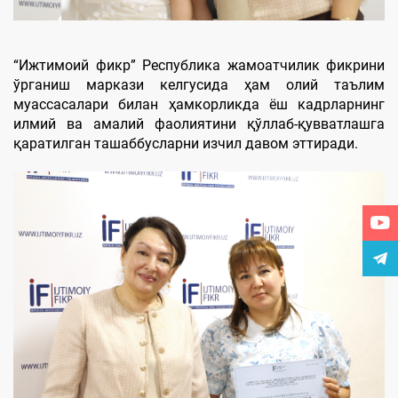
“Ижтимоий фикр” Республика жамоатчилик фикрини
ўрганиш маркази келгусида ҳам олий таълим
муассасалари билан ҳамкорликда ёш кадрларнинг
илмий ва амалий фаолиятини қўллаб-қувватлашга
қаратилган ташаббусларни изчил давом эттиради.