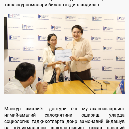
ташаккурномалари билан тақдирландилар.
Мазкур амалиёт дастури ёш мутахассисларнинг
илмий-амалий салоҳиятини ошириш, уларда
социологик тадқиқотларга доир замонавий ёндашув
ва кўникмаларни шакллантириш ҳамда назарий