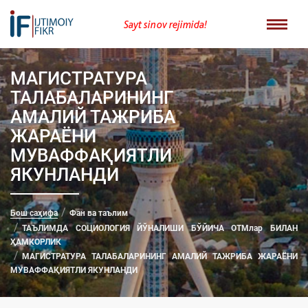
Sayt sinov rejimida!
МАГИСТРАТУРА
ТАЛАБАЛАРИНИНГ
АМАЛИЙ ТАЖРИБА
ЖАРАЁНИ
МУВАФФАҚИЯТЛИ
ЯКУНЛАНДИ
Бош саҳифа
Фан ва таълим
ТАЪЛИМДА СОЦИОЛОГИЯ ЙЎНАЛИШИ БЎЙИЧА ОТМлар БИЛАН
ҲАМКОРЛИК
МАГИСТРАТУРА ТАЛАБАЛАРИНИНГ АМАЛИЙ ТАЖРИБА ЖАРАЁНИ
МУВАФФАҚИЯТЛИ ЯКУНЛАНДИ