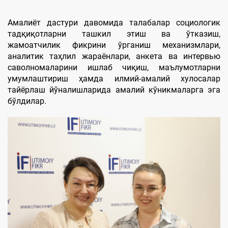
Амалиёт дастури давомида талабалар социологик
тадқиқотларни ташкил этиш ва ўтказиш,
жамоатчилик фикрини ўрганиш механизмлари,
аналитик таҳлил жараёнлари, анкета ва интервью
саволномаларини ишлаб чиқиш, маълумотларни
умумлаштириш ҳамда илмий-амалий хулосалар
тайёрлаш йўналишларида амалий кўникмаларга эга
бўлдилар.