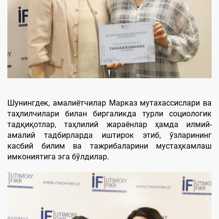
Шунингдек, амалиётчилар Марказ мутахассислари ва
таҳлилчилари билан биргаликда турли социологик
тадқиқотлар, таҳлилий жараёнлар ҳамда илмий-
амалий тадбирларда иштирок этиб, ўзларининг
касбий билим ва тажрибаларини мустаҳкамлаш
имкониятига эга бўлдилар.