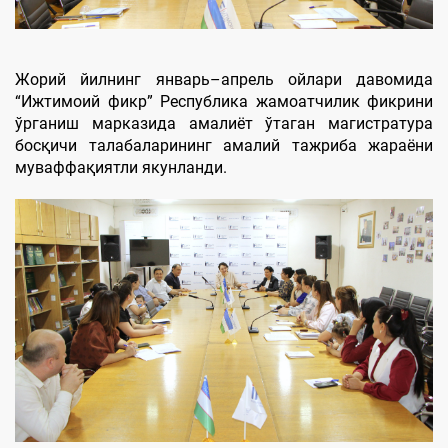
Жорий йилнинг январь–апрель ойлари давомида
“Ижтимоий фикр” Республика жамоатчилик фикрини
ўрганиш марказида амалиёт ўтаган магистратура
босқичи талабаларининг амалий тажриба жараёни
муваффақиятли якунланди.