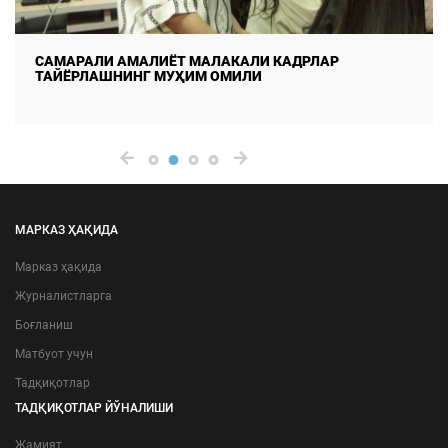
САМАРАЛИ АМАЛИЁТ МАЛАКАЛИ КАДРЛАР
ТАЙЁРЛАШНИНГ МУҲИМ ОМИЛИ
МАРКАЗ ҲАҚИДА
Марказ ҳақида
Журналистларга
Боғланиш
Матбуот учун
Тадқиқотлар
ТАДҚИҚОТЛАР ЙЎНАЛИШИ
Жамият