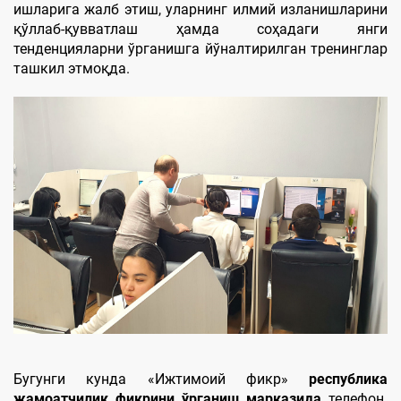
ишларига жалб этиш, уларнинг илмий изланишларини
қўллаб-қувватлаш ҳамда соҳадаги янги
тенденцияларни ўрганишга йўналтирилган тренинглар
ташкил этмоқда.
Бугунги кунда «Ижтимоий фикр»
республика
жамоатчилик фикрини ўрганиш марказида
телефон