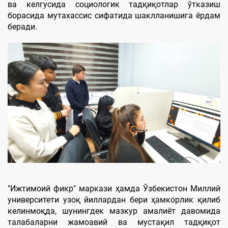
ва келгусида социологик тадқиқотлар ўтказиш
борасида мутахассис сифатида шаклланишига ёрдам
беради.
"Ижтимоий фикр" маркази ҳамда Ўзбекистон Миллий
университети узоқ йиллардан бери ҳамкорлик қилиб
келинмоқда, шунингдек мазкур амалиёт давомида
талабаларни жамоавий ва мустақил тадқиқот