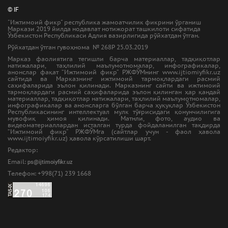
© IF
"Ижтимоий фикр" республика жамоатчилик фикрини ўрганиш
Маркази 2019 йилда нодавлат нотижорат ташкилоти сифатида
Ўзбекистон Республикаси Адлия вазирлигида рўйхатдан ўтган.
Рўйхатдан ўтган гувоҳнома № 268Р 25.03.2019
Марказ фаолиятига тегишли барча материаллар, тадқиқотлар
натижалари, таҳлилий маълумотномалар, инфографикалар,
анонслар фақат “Ижтимоий фикр” РЖФЎМнинг www.ijtiomiyfikr.uz
сайтида ва Марказнинг ижтимоий тармоқлардаги расмий
саҳифаларида эълон қилинади. Марказнинг сайти ва ижтимоий
тармоқлардаги расмий саҳифаларида эълон қилинган ҳар қандай
материаллар, тадқиқотлар натижалари, таҳлилий маълумотномалар,
инфографикалар ва анонсларга бўлган барча ҳуқуқлар Ўзбекистон
Республикасининг интеллектуал мулк тўғрисидаги қонунчилигига
мувофиқ ҳимоя қилинади. Матнли, фото, аудио ва
видеоматериаллардан исталган турда фойдаланилган тақдирда
“Ижтимоий фикр” РЖФЎМга (сайтлар учун - фаол ҳавола
www.ijtimoiyfikr.uz) ҳавола кўрсатилиши шарт.
Редактор:
Email:
ps@ijtimoiyfikr.uz
Tелефон: +998(71) 239 1668