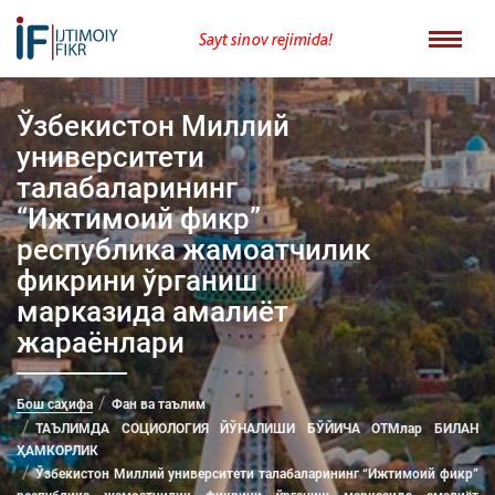
Sayt sinov rejimida!
Ўзбекистон Миллий
университети
талабаларининг
“Ижтимоий фикр”
республика жамоатчилик
фикрини ўрганиш
марказида амалиёт
жараёнлари
Бош саҳифа
Фан ва таълим
ТАЪЛИМДА СОЦИОЛОГИЯ ЙЎНАЛИШИ БЎЙИЧА ОТМлар БИЛАН
ҲАМКОРЛИК
Ўзбекистон Миллий университети талабаларининг “Ижтимоий фикр”