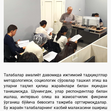
Талабалар амалиёт давомида ижтимоий тадқиқотлар
методологияси, социологик сўровлар ташкил этиш ва
уларни таҳлил қилиш жараёнлари билан яқиндан
танишмоқда. Шунингдек, улар респондентлар билан
ишлаш, интервью олиш ва жамоатчилик фикрини
ўрганиш бўйича бевосита тажриба орттирмоқдалар.
Бу жараён талабаларнинг касбий малакасини ошириш