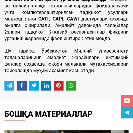
ва онлайн алоқа технологияларидан фойдаланувчи
учта компютерлаштирилган тадқиқот усуллари
мавжуд яъни
CATI
,
CAPI
,
CAWI
дастурлари асосида
амалга оширилади. Амалиёт давомида талабалар
ўзлари тадқиқот ўтказиб респондентлар фикрини
ўрганиш жараёнида фаол иштирок этишмоқда.
Шу тариқа, Ўзбекистон Миллий университети
талабаларининг амалиёт жараёнлари ижтимоий
фанлар соҳасида юқори малакали мутахассисларни
тайёрлашда муҳим аҳамият касб этади.
БОШҚА МАТЕРИАЛЛАР