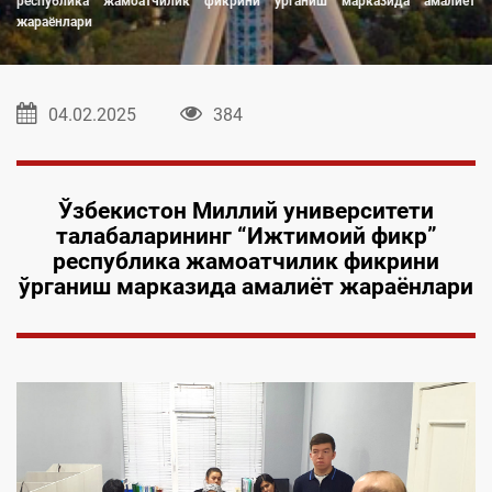
республика жамоатчилик фикрини ўрганиш марказида амалиёт
жараёнлари
04.02.2025
384
Ўзбекистон Миллий университети
талабалари
н
инг
“Ижтимоий фикр”
республика жамоатчилик фикрини
ўрганиш марказида
амалиёт жараёнлари