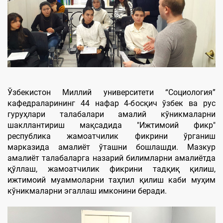
Ўзбекистон Миллий университети “Социология”
кафедраларининг 44 нафар 4-босқич ўзбек ва рус
гуруҳлари талабалари амалий кўникмаларни
шакллантириш мақсадида "Ижтимоий фикр"
республика жамоатчилик фикрини ўрганиш
марказида амалиёт ўташни бошлашди. Мазкур
амалиёт талабаларга назарий билимларни амалиётда
қўллаш, жамоатчилик фикрини тадқиқ қилиш,
ижтимоий муаммоларни таҳлил қилиш каби муҳим
кўникмаларни эгаллаш имконини беради.