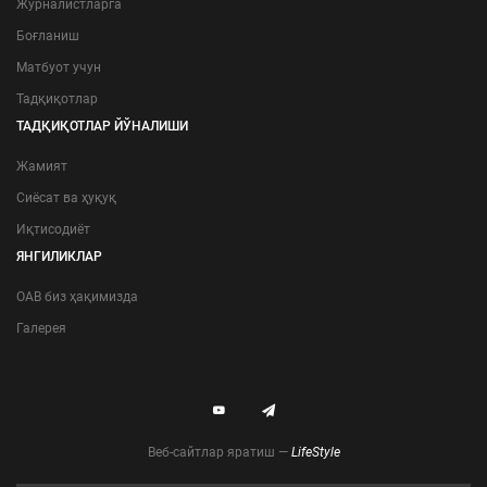
Журналистларга
Боғланиш
Матбуот учун
Тадқиқотлар
ТАДҚИҚОТЛАР ЙЎНАЛИШИ
Жамият
Сиёсат ва ҳуқуқ
Иқтисодиёт
ЯНГИЛИКЛАР
ОАВ биз ҳақимизда
Галерея
Веб-сайтлар яратиш —
LifeStyle