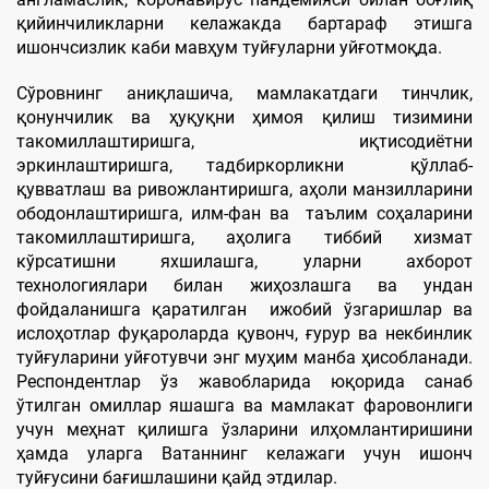
қийинчиликларни келажакда бартараф этишга
ишончсизлик каби мавҳум туйғуларни уйғотмоқда.
Сўровнинг аниқлашича, мамлакатдаги тинчлик,
қонунчилик ва ҳуқуқни ҳимоя қилиш тизимини
такомиллаштиришга, иқтисодиётни
эркинлаштиришга, тадбиркорликни қўллаб-
қувватлаш ва ривожлантиришга, аҳоли манзилларини
ободонлаштиришга, илм-фан ва таълим соҳаларини
такомиллаштиришга, аҳолига тиббий хизмат
кўрсатишни яхшилашга, уларни ахборот
технологиялари билан жиҳозлашга ва ундан
фойдаланишга қаратилган ижобий ўзгаришлар ва
ислоҳотлар фуқароларда қувонч, ғурур ва некбинлик
туйғуларини уйғотувчи энг муҳим манба ҳисобланади.
Респондентлар ўз жавобларида юқорида санаб
ўтилган омиллар яшашга ва мамлакат фаровонлиги
учун меҳнат қилишга ўзларини илҳомлантиришини
ҳамда уларга Ватаннинг келажаги учун ишонч
туйғусини бағишлашини қайд этдилар.