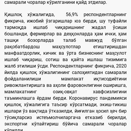
самарали чоралар кўрилганини қайд этдилар.
Қишлоқ хўжалигида, 56,9% респондентларнинг
фикрича, ижобий ўзгаришлар юз берди, шу туфайли
тармоқда ишлаб чиқаришнинг жадал ўсиши
бошланди, фермерлар ва деҳқонларда ҳам ички, ҳам
ташқи бозорларда талаб мавжуд бўлган
рақобатбардош маҳсулотлар етиштиришдан
манфаатдорлик, кичик ва ўрта бизнеснинг маҳсулот
ишлаб чиқариш, сотиш ва қайта ишлаш тизимига
жалб этилиши ўсди. Респондентларнинг фикрича, 2020
йилда қишлоқ хўжалигининг салоҳиятидан самарали
фойдаланилиши мамлакат иқтисодиётини
ривожлантиришга ва аҳоли фаровонлигини оширишга,
мамлакатнинг озиқ-овқат хавфсизлигини
таъминлашга ёрдам берди. Коронавирус пандемияси
қишлоқ хўжалигига таъсир кўрсатмади, экиш-тикиш
ишлари ўз вақтида ўтказилди, йиғилган ҳосил ҳеч бир
тўсиқларсиз истеъмолчиларгача етказиб берилди,
экспортни кўпайтириш бўйича самарали чоралар
кўрилди.