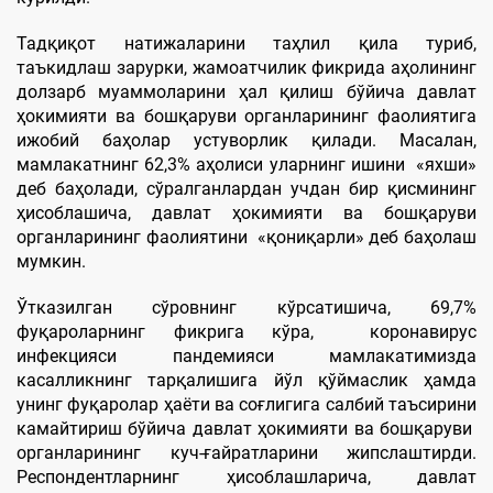
Тадқиқот натижаларини таҳлил қила туриб,
таъкидлаш зарурки, жамоатчилик фикрида аҳолининг
долзарб муаммоларини ҳал қилиш бўйича давлат
ҳокимияти ва бошқаруви органларининг фаолиятига
ижобий баҳолар устуворлик қилади. Масалан,
мамлакатнинг 62,3% аҳолиси уларнинг ишини «яхши»
деб баҳолади, сўралганлардан учдан бир қисмининг
ҳисоблашича, давлат ҳокимияти ва бошқаруви
органларининг фаолиятини «қониқарли» деб баҳолаш
мумкин.
Ўтказилган сўровнинг кўрсатишича, 69,7%
фуқароларнинг фикрига кўра, коронавирус
инфекцияси пандемияси мамлакатимизда
касалликнинг тарқалишига йўл қўймаслик ҳамда
унинг фуқаролар ҳаёти ва соғлигига салбий таъсирини
камайтириш бўйича давлат ҳокимияти ва бошқаруви
органларининг куч-ғайратларини жипслаштирди.
Респондентларнинг ҳисоблашларича, давлат