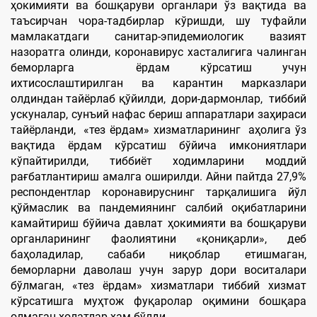
ҳокимияти ва бошқаруви органлари ўз вақтида ва
таъсирчан чора-тадбирлар кўришди, шу туфайли
мамлакатдаги санитар-эпидемиологик вазият
назоратга олинди, коронавирус хасталигига чалинган
беморларга ёрдам кўрсатиш учун
ихтисослаштирилган ва карантин марказлари
олдиндан тайёрлаб қўйилди, дори-дармонлар, тиббий
ускуналар, сунъий нафас бериш аппаратлари заҳираси
тайёрланди, «тез ёрдам» хизматларининг аҳолига ўз
вақтида ёрдам кўрсатиш бўйича имкониятлари
кўпайтирилди, тиббиёт ходимларини моддий
рағбатлантириш амалга оширилди. Айни пайтда 27,9%
респондентлар коронавируснинг тарқалишига йўл
қўймаслик ва пандемиянинг салбий оқибатларини
камайтириш бўйича давлат ҳокимияти ва бошқаруви
органларининг фаолиятини «қониқарли», деб
баҳоладилар, сабаби ниқоблар етишмаган,
беморларни даволаш учун зарур дори воситалари
бўлмаган, «тез ёрдам» хизматлари тиббий хизмат
кўрсатишга муҳтож фуқаролар оқимини бошқара
олмаган ҳолатлар ҳам бўлди.