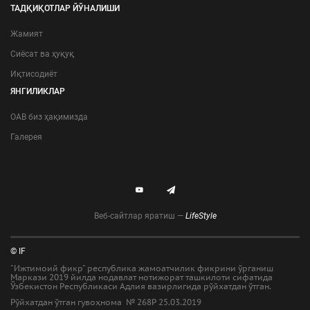
ТАДҚИҚОТЛАР ЙЎНАЛИШИ
Жамият
Сиёсат ва ҳуқуқ
Иқтисодиёт
ЯНГИЛИКЛАР
ОАВ биз ҳақимизда
Галерея
Веб-сайтлар яратиш —
LifeStyle
© IF
"Ижтимоий фикр" республика жамоатчилик фикрини ўрганиш
Маркази 2019 йилда нодавлат нотижорат ташкилоти сифатида
Ўзбекистон Республикаси Адлия вазирлигида рўйхатдан ўтган.
Рўйхатдан ўтган гувоҳнома № 268Р 25.03.2019