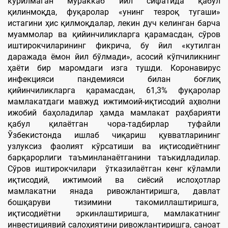
кўрилмаган мураккаб йил сифатида қабул
қилинмоқда, фуқаролар «унинг тезроқ тугаши»
истагини ҳис қилмоқдалар, лекин дуч келинган барча
муаммолар ва қийинчиликларга қарамасдан, сўров
иштирокчиларининг фикрича, бу йил «кутилган
даражада ёмон йил бўлмади», асосий кўпчиликнинг
ҳаёти бир маромдаги изга тушди. Коронавирус
инфекцияси пандемияси билан боғлиқ
қийинчиликларга қарамасдан, 61,3% фуқаролар
мамлакатдаги мавжуд ижтимоий-иқтисодий аҳволни
ижобий баҳоладилар ҳамда мамлакат раҳбарияти
қабул қилаётган чора-тадбирлар туфайли
Ўзбекистонда ишлаб чиқариш қувватларининг
узлуксиз фаолият кўрсатиши ва иқтисодиётнинг
барқарорлиги таъминланаётганини таъкидладилар.
Сўров иштирокчилари ўтказилаётган кенг кўламли
иқтисодий, ижтимоий ва сиёсий ислоҳотлар
мамлакатни янада ривожлантиришга, давлат
бошқаруви тизимини такомиллаштиришга,
иқтисодиётни эркинлаштиришга, мамлакатнинг
инвестициявий салоҳиятини ривожлантиришга, саноат