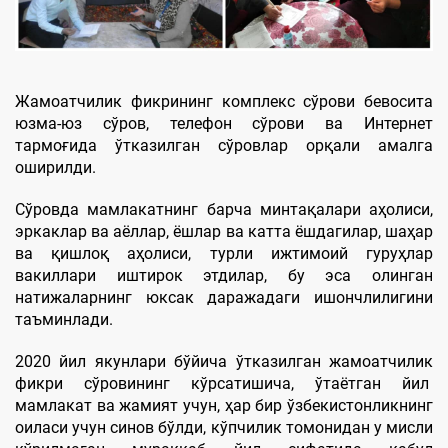
Жамоатчилик фикрининг комплекс сўрови бевосита
юзма-юз сўров, телефон сўрови ва Интернет
тармоғида ўтказилган сўровлар орқали амалга
оширилди.
Сўровда мамлакатнинг барча минтақалари аҳолиси,
эркаклар ва аёллар, ёшлар ва катта ёшдагилар, шаҳар
ва қишлоқ аҳолиси, турли ижтимоий гуруҳлар
вакиллари иштирок этдилар, бу эса олинган
натижаларнинг юксак даражадаги ишончлилигини
таъминлади.
2020 йил якунлари бўйича ўтказилган жамоатчилик
фикри сўровининг кўрсатишича, ўтаётган йил
мамлакат ва жамият учун, ҳар бир ўзбекистонликнинг
оиласи учун синов бўлди, кўпчилик томонидан у мисли