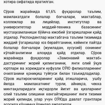
хотира сифатида яратилган.
Сўров жараёнида 61,6% фуқаролар таълим,
мамлакатдаги болалар боғчалари, мактаблар,
коллежлар ва лицейлар, институтлар ва
университетлар моддий-техника базасининг
мустаҳкамланиши бўйича ижобий ўзгаришларни қайд
этдилар. Респондентлар мактабгача таълим тизимида
жиддий ўзгаришлар юз бераётганини, кейинги пайтда
болалар боғчалари (жумладан, хусусий) сонининг
кўпайганлигини алоҳида қайд этдилар. Сўров
жараёнида фуқаролар «Замонавий мактаб»
дастурининг жорий қилинганини, янги олий ўқув
юртлари ва хориждаги нуфузли ОЎЮ филиалларининг
очилганини қониқиш туйғуси билан таъкидладилар.
Сўров иштирокчиларининг қайд этишларича, ушбу
йилда мамлакатнинг турли, айниқса, чекка
минтақаларидаги иқтидорли йигит ва қизларнинг
олий таълим олишини кенгайтиришнинг янги тизими
жорий қилинди, улар учун ОЎЮда давлат грантлари
асосида қўшимча ўринлар ажратилди.