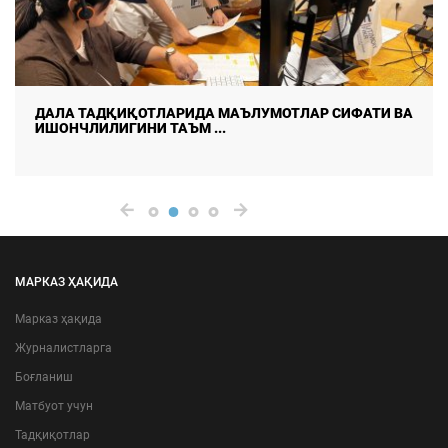
ДАЛА ТАДҚИҚОТЛАРИДА МАЪЛУМОТЛАР СИФАТИ ВА
ИШОНЧЛИЛИГИНИ ТАЪМ ...
МАРКАЗ ҲАҚИДА
Марказ ҳақида
Журналистларга
Боғланиш
Матбуот учун
Тадқиқотлар