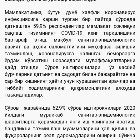
Мамлакатимиз, бутун дунё хавфли коронавирус
инфекциясига қарши турган бир пайтда сўровда
қатнашган 59,9% респондентлар мамлакат соғлиқни
сақлаш тизимининг COVID-19 кенг тарқалишини
бартараф этиш, мақбул санитар-эпидемиологик
вазият ва аҳоли саломатлигини муҳофаза қилишни
таъминлаш, коронавирусга чалинган беморларга
ёрдам кўрсатиш борасидаги муваффақиятларини
қайд этишди. Сўров иштирокчилари ўз касбий
бурчларини қатъият ва садоқат билан бажараётган ва
ҳар бир кишининг ҳаёти учун курашаётган врачлар ва
тиббиёт ходимларининг қаҳрамонлигини алоҳида
таъкидладилар.
Сўров жараёнида 62,9% сўров иштирокчилари 2020
йилдаги мураккаб санитар-эпидемиологик
шароитларга қарамасдан янги иш ўринлари яратиш,
бандликни таъминлаш муаммоларини ҳал қилиш ва
фуқароларнинг реал даромадларини ошириш бўйича