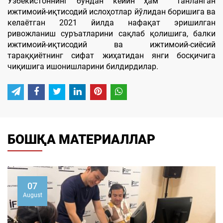
Ўзбекистоннинг бундан кейин ҳам танланган
ижтимоий-иқтисодий ислоҳотлар йўлидан боришига ва
келаётган 2021 йилда нафақат эришилган
ривожланиш суръатларини сақлаб қолишига, балки
ижтимоий-иқтисодий ва ижтимоий-сиёсий
тараққиётнинг сифат жиҳатидан янги босқичига
чиқишига ишонишларини билдирдилар.
БОШҚА МАТЕРИАЛЛАР
07
August