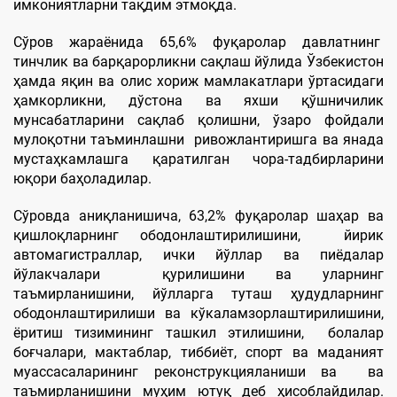
имкониятларни тақдим этмоқда.
Сўров жараёнида 65,6% фуқаролар давлатнинг
тинчлик ва барқарорликни сақлаш йўлида Ўзбекистон
ҳамда яқин ва олис хориж мамлакатлари ўртасидаги
ҳамкорликни, дўстона ва яхши қўшничилик
мунсабатларини сақлаб қолишни, ўзаро фойдали
мулоқотни таъминлашни ривожлантиришга ва янада
мустаҳкамлашга қаратилган чора-тадбирларини
юқори баҳоладилар.
Сўровда аниқланишича, 63,2% фуқаролар шаҳар ва
қишлоқларнинг ободонлаштирилишини, йирик
автомагистраллар, ички йўллар ва пиёдалар
йўлакчалари қурилишини ва уларнинг
таъмирланишини, йўлларга туташ ҳудудларнинг
ободонлаштирилиши ва кўкаламзорлаштирилишини,
ёритиш тизимининг ташкил этилишини, болалар
боғчалари, мактаблар, тиббиёт, спорт ва маданият
муассасаларининг реконструкцияланиши ва ва
таъмирланишини муҳим ютуқ деб ҳисоблайдилар.