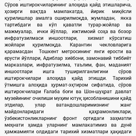
Сўров иштирокчиларининг алоҳида қайд этишларича,
ҳозирги вақтда мамлакатда, йирик миқёсли
қурилишлар амалга оширилмоқда, жумладан, якка
тартибдаги ва кўп қаватли турар-жойлар ва
мажмуалар, ички йўллар, ижтимоий соҳа ва бозор
инфратузилмаси иншоотлари, хизмат кўрсатиш
жойлари қурилмоқда. Карантин чекловларига
қарамасдан Тошкент метросининг янги ерости ва
ерусти йўллари, Адиблар хиёбони, замонавий тиббиёт
марказлари, инфратузилма, таълим, фан, маданият
иншоотлари ишга туширилганлигини сўров
иштирокчилари алоҳида қайд этишди. Тарихий
ўтмишга алоҳида ҳурмат-эҳтиром сифатида, сўров
иштирокчилари Ғалаба боғи ва Шон-шуҳрат давлат
музейининг очилиши муҳим ютуқ ҳисобланишини қайд
этдилар, улар ватандошларимизнинг жанг
майдонларидаги қаҳрамонликлари,
ўзбекистонликларнинг фронт ортидаги заҳматли
меҳнати ҳамда уларнинг мамлакатимиз ва дунё
ҳамжамияти олдидаги тарихий хизматлари ҳақидаги