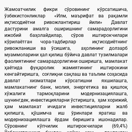
Жамоатчилик фикри сўровининг кўрсатишича,
ўзбекистонликлар «Илм, маърифат ва рақамли
иқтисодиётни ривожлантириш йили» Давлат
дастурини амалга оширишнинг самарадорлигини
ижобий баҳолайдилар, сўров иштирокчилари
кўрилаётган чора-тадбирлар иқтисодиётнинг
ривожланиши ва ўсишига, аҳолининг долзарб
муаммоларини ҳал қилиш бўйича давлат тузилмалари
фаолиятининг самарадорлигини оширишга, мамлакат
ҳаётида фуқаролик жамиятининг иштирокини
кенгайтиришга, соғлиқни сақлаш ва таълим соҳасида
давлат хизматлари кўрсатишни яхшилашга,
мамлакатнинг банк, молия, энергетика ва қишлоқ
хўжалиги тармоқларини модернизациялашга,
шунингдек, инвестицияларни ўстиришга, ҳам хорижий,
ҳам мамлакат ичидаги инвестицияларни жалб
қилишга, қўшимча иш ўринлари яратиш ва
модернизациялашга ёрдам беришига ишонадилар.
Сўровнинг кўпчилик иштирокчилари (69,4%)