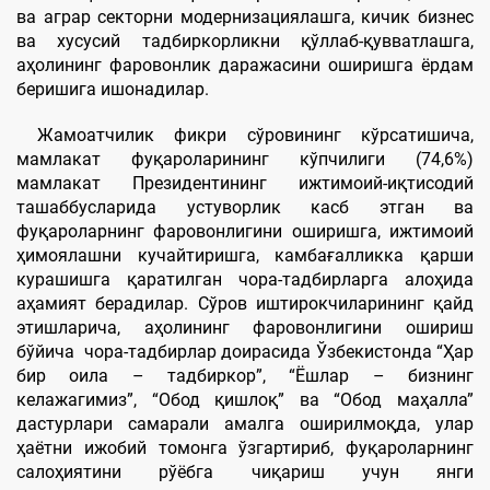
ва аграр секторни модернизациялашга, кичик бизнес
ва хусусий тадбиркорликни қўллаб-қувватлашга,
аҳолининг фаровонлик даражасини оширишга ёрдам
беришига ишонадилар.
Жамоатчилик фикри сўровининг кўрсатишича,
мамлакат фуқароларининг кўпчилиги (74,6%)
мамлакат Президентининг ижтимоий-иқтисодий
ташаббусларида устуворлик касб этган ва
фуқароларнинг фаровонлигини оширишга, ижтимоий
ҳимоялашни кучайтиришга, камбағалликка қарши
курашишга қаратилган чора-тадбирларга алоҳида
аҳамият берадилар. Сўров иштирокчиларининг қайд
этишларича, аҳолининг фаровонлигини ошириш
бўйича чора-тадбирлар доирасида Ўзбекистонда “Ҳар
бир оила – тадбиркор”, “Ёшлар – бизнинг
келажагимиз”, “Обод қишлоқ” ва “Обод маҳалла”
дастурлари самарали амалга оширилмоқда, улар
ҳаётни ижобий томонга ўзгартириб, фуқароларнинг
салоҳиятини рўёбга чиқариш учун янги