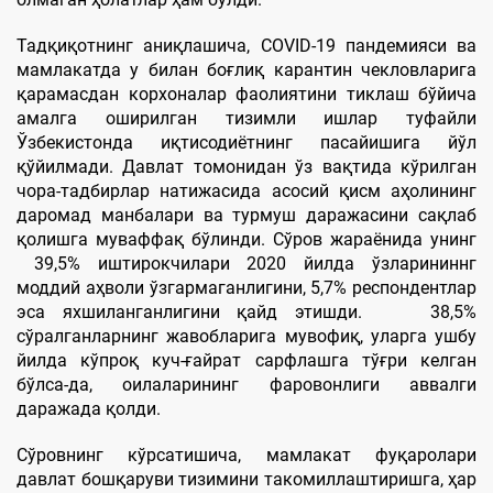
Тадқиқотнинг аниқлашича, COVID-19 пандемияси ва
мамлакатда у билан боғлиқ карантин чекловларига
қарамасдан корхоналар фаолиятини тиклаш бўйича
амалга оширилган тизимли ишлар туфайли
Ўзбекистонда иқтисодиётнинг пасайишига йўл
қўйилмади. Давлат томонидан ўз вақтида кўрилган
чора-тадбирлар натижасида асосий қисм аҳолининг
даромад манбалари ва турмуш даражасини сақлаб
қолишга муваффақ бўлинди. Сўров жараёнида унинг
39,5% иштирокчилари 2020 йилда ўзларининнг
моддий аҳволи ўзгармаганлигини, 5,7% респондентлар
эса яхшиланганлигини қайд этишди. 38,5%
сўралганларнинг жавобларига мувофиқ, уларга ушбу
йилда кўпроқ куч-ғайрат сарфлашга тўғри келган
бўлса-да, оилаларининг фаровонлиги аввалги
даражада қолди.
Сўровнинг кўрсатишича, мамлакат фуқаролари
давлат бошқаруви тизимини такомиллаштиришга, ҳар