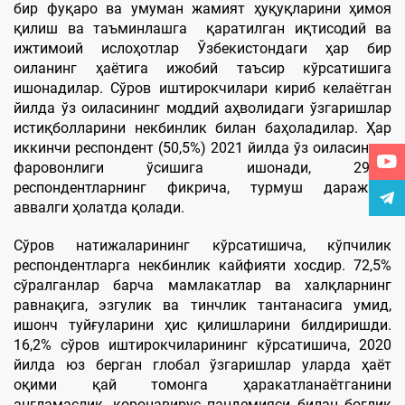
бир фуқаро ва умуман жамият ҳуқуқларини ҳимоя
қилиш ва таъминлашга қаратилган иқтисодий ва
ижтимоий ислоҳотлар Ўзбекистондаги ҳар бир
оиланинг ҳаётига ижобий таъсир кўрсатишига
ишонадилар. Сўров иштирокчилари кириб келаётган
йилда ўз оиласининг моддий аҳволидаги ўзгаришлар
истиқболларини некбинлик билан баҳоладилар. Ҳар
иккинчи респондент (50,5%) 2021 йилда ўз оиласининг
фаровонлиги ўсишига ишонади, 29,1%
респондентларнинг фикрича, турмуш даражаси
аввалги ҳолатда қолади.
Сўров натижаларининг кўрсатишича, кўпчилик
респондентларга некбинлик кайфияти хосдир. 72,5%
сўралганлар барча мамлакатлар ва халқларнинг
равнақига, эзгулик ва тинчлик тантанасига умид,
ишонч туйғуларини ҳис қилишларини билдиришди.
16,2% сўров иштирокчиларининг кўрсатишича, 2020
йилда юз берган глобал ўзгаришлар уларда ҳаёт
оқими қай томонга ҳаракатланаётганини
англамаслик, коронавирус пандемияси билан боғлиқ