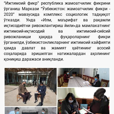
“Ижтимоий фикр” республика жамоатчилик фикрини
ўрганиш Маркази “Ўзбекистон: жамоатчилик фикри -
2020” мавзусида комплекс социологик тадқиқот
ўтказди. Унда «Илм, маърифат ва рақамли
иқтисодиётни ривожлантириш йили»да мамлакатнинг
ижтимоий-иқтисодий ва ижтимоий-сиёсий
ривожланиши ҳақида фуқароларнинг фикри
ўрганилди, ўзбекистонликларнинг ижтимоий кайфияти
ҳамда давлат ва жамият ҳаётининг асосий
соҳаларида эришилган натижалардан аҳолининг
қониқиш даражаси аниқланди.