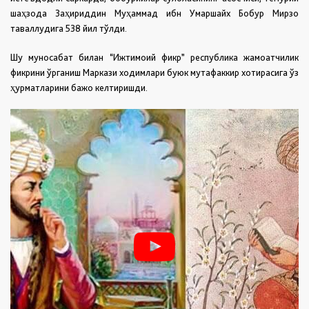
шаҳзода Заҳириддин Муҳаммад ибн Умаршайх Бобур Мирзо
таваллудига 538 йил тўлди.
Шу муносабат билан “Ижтимоий фикр” республика жамоатчилик
фикрини ўрганиш Маркази ходимлари буюк мутафаккир хотирасига ўз
ҳурматларини бажо келтиришди.