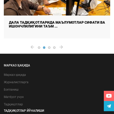
ДАЛА ТАДҚИҚОТЛАРИДА МАЪЛУМОТЛАР СИФАТИ ВА
ИШОНЧЛИЛИГИНИ ТАЪМ ...
МАРКАЗ ҲАҚИДА
Марказ ҳақида
Журналистларга
Боғланиш
Матбуот учун
Тадқиқотлар
ТАДҚИҚОТЛАР ЙЎНАЛИШИ