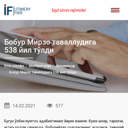
Sayt sinov rejimida!
Бобур Мирзо таваллудига
538 йил тўлди
Бош саҳифа
Матбуот учун
Янгиликлар
Бобур Мирзо таваллудига 538 йил тўлди
14.02.2021
577
Бугун ўзбек мумтоз адабиётининг йирик вакили: буюк шоир, тарихчи,
истеъдодли саркарда, бобурийлар сулоласининг асосчиси, темурий