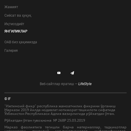
Жамият
Сиёсат ва ҳуқуқ
Иқтисодиёт
ЯНГИЛИКЛАР
ОАВ биз ҳақимизда
Галерея
Веб-сайтлар яратиш —
LifeStyle
© IF
"Ижтимоий фикр" республика жамоатчилик фикрини ўрганиш
Маркази 2019 йилда нодавлат нотижорат ташкилоти сифатида
Ўзбекистон Республикаси Адлия вазирлигида рўйхатдан ўтган.
Рўйхатдан ўтган гувоҳнома № 268Р 25.03.2019
Марказ фаолиятига тегишли барча материаллар, тадқиқотлар