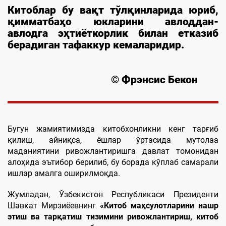
Китоблар бу вақт тўлқинларида юриб,
қимматбаҳо юкларини авлоддан-
авлодга эҳтиёткорлик билан етказиб
берадиган тафаккур кемаларидир.
© Фрэнсис Бекон
Бугун жамиятимизда китобхонликни кенг тарғиб
қилиш, айниқса, ёшлар ўртасида мутолаа
маданиятини ривожлантиришга давлат томонидан
алоҳида эътибор берилиб, бу борада кўплаб самарали
ишлар амалга оширилмоқда.
Жумладан, Ўзбекистон Республикаси Президенти
Шавкат Мирзиёевнинг
«Китоб маҳсулотларини нашр
этиш ва тарқатиш тизимини ривожлантириш, китоб