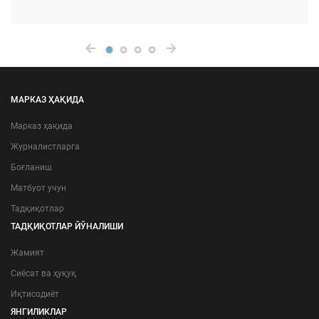
МАРКАЗ ҲАҚИДА
Марказ ҳақида
Журналистларга
Боғланиш
Матбуот учун
Тадқиқотлар
ТАДҚИҚОТЛАР ЙЎНАЛИШИ
Жамият
Сиёсат ва ҳуқуқ
Иқтисодиёт
ЯНГИЛИКЛАР