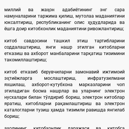
миллий ва жаҳон адабиётининг энг сара
намуналарини таржима қилиш, мутолаа маданиятини
юксалтириш, республиканинг олис ҳудудларида ва
ёшга доир китобхонлик маданиятини ривожлантириш;
китоб савдосини ташкил этиш тартибларини
соддалаштириш, янги нашр этилган китобларни
етказиш ва ахборот манбаларини тарқатиш тизимини
такомиллаштириш;
китоб етказиб берувчиларни замонавий ижтимоий
эҳтиёжларга мослаштириш, инфратузилмани
яхшилаш, ахборот-кутубхона марказларини чоп
этиладиган босма нашрлар ва уларнинг электрон
нусхалари билан тўлдириб бориш, электрон китоблар
яратиш, китобларни рақамлаштириш ва электрон
каталогларни тузиш ҳамда тизимли равишда янгилаб
бориш;
аҳолининг китобхонлик даражаси ва китобга