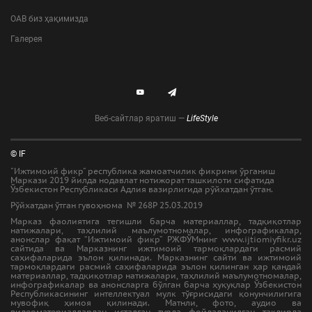
ОАВ биз ҳақимизда
Галерея
Веб-сайтлар яратиш —
LifeStyle
© IF
"Ижтимоий фикр" республика жамоатчилик фикрини ўрганиш
Маркази 2019 йилда нодавлат нотижорат ташкилоти сифатида
Ўзбекистон Республикаси Адлия вазирлигида рўйхатдан ўтган.
Рўйхатдан ўтган гувоҳнома № 268Р 25.03.2019
Марказ фаолиятига тегишли барча материаллар, тадқиқотлар
натижалари, таҳлилий маълумотномалар, инфографикалар,
анонслар фақат “Ижтимоий фикр” РЖФЎМнинг www.ijtiomiyfikr.uz
сайтида ва Марказнинг ижтимоий тармоқлардаги расмий
саҳифаларида эълон қилинади. Марказнинг сайти ва ижтимоий
тармоқлардаги расмий саҳифаларида эълон қилинган ҳар қандай
материаллар, тадқиқотлар натижалари, таҳлилий маълумотномалар,
инфографикалар ва анонсларга бўлган барча ҳуқуқлар Ўзбекистон
Республикасининг интеллектуал мулк тўғрисидаги қонунчилигига
мувофиқ ҳимоя қилинади. Матнли, фото, аудио ва