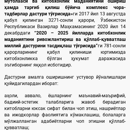
мутолааси ва китобхонлик маданиятини ошириш
ҳамда тарғиб қилиш бўйича комплекс чора-
тадбирлар дастури тўғрисида»
ги 2017 йил 13 августда
қабул қилинган 3271-сонли қарори, Ўзбекистон
Республикаси Вазирлар Маҳкамасининг 2020 йил 14
декабрдаги
“2020 – 2025 йилларда китобхонлик
маданиятини ривожлантириш ва қўллаб-қувватлаш
миллий дастурини тасдиқлаш тўғрисида”
ги 781-сонли
қарорларининг қабул қилиниши юртимизда
китобхонликка бўлган ҳукумат даражасида
эътиборнинг яққол исботидир.
Дастурни амалга оширишнинг устувор йўналишлари
қуйидагилардан иборат:
аҳоли, аввало, ёшларнинг маънавий-маърифий,
бадиий-эстетик талабларига жавоб берадиган
китобларни юксак сифат билан чоп этиш, нашриётлар
ва ижодкорлар фаолиятига кўмаклашиш, болаларга
мўлжалланган адабиётларни чоп этишни қўллаб-
қувватлаш;