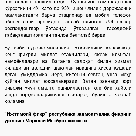
эса аёллар ташкил этди. Сўровнинг самарадорлик
кўрсаткичи 4% хато ва 95% ишончлилик даражасини
мамлакатдаги барча стационар ва мобил телефон
абонентлари орасидан танлаб олинган 794 нафар
респондентлар ўртасида ўтказилган тасодифий
табақалаштирилган танлов белгилаб берди.
Бу каби сўровномаларнинг ўтказилиши келажакда
кенг фикрли миллат етакчилари, юксак илм-фан
намоёндалари ва Ватанга садоқат билан хизмат
қиладиган авлодни шакллантиришига ҳисса қўшади
деган умиддамиз. Зеро, китобни севган, унга меҳр
қўйган миллат юксалаверади. Ватан равнақи, юрт
ривожи учун амалга оширилаётган ҳар бир хайрли
ишда юртдошларимизни фаолроқ бўлишга чорлаб
қоламиз.
“Ижтимоий фикр” республика жамоатчилик фикрини
ўрганиш Маркази Матбуот хизмати