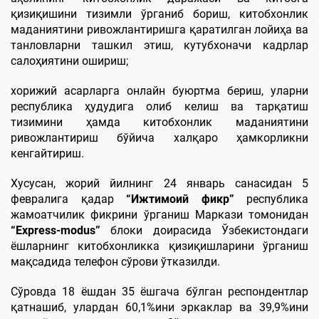
қизиқишини тизимли ўрганиб бориш, китобхонлик
маданиятини ривожлантиришга қаратилган лойиҳа ва
танловларни ташкил этиш, кутубхоначи кадрлар
салоҳиятини ошириш;
хорижий асарларга онлайн буюртма бериш, уларни
республика ҳудудига олиб келиш ва тарқатиш
тизимини ҳамда китобхонлик маданиятини
ривожлантириш бўйича халқаро ҳамкорликни
кенгайтириш.
Хусусан, жорий йилнинг 24 январь санасидан 5
февралига қадар
“Ижтимоий фикр”
республика
жамоатчилик фикрини ўрганиш Маркази томонидан
“Express-modus”
блоки доирасида Ўзбекистондаги
ёшларнинг китобхонликка қизиқишларини ўрганиш
мақсадида телефон сўрови ўтказилди.
Сўровда 18 ёшдан 35 ёшгача бўлган респондентлар
қатнашиб, улардан 60,1%ини эркаклар ва 39,9%ини