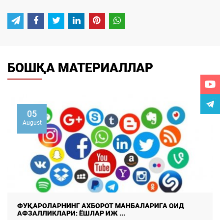
БОШҚА МАТЕРИАЛЛАР
02
August
Умуммиллий бирдамлик: тараққиётнинг мустаҳкам
пойдевори