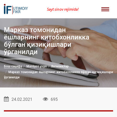
Sayt sinov rejimida!
Марказ томонидан
ёшларнинг китобхонликка
бўлган қизиқишлари
ўрганилди
Бош саҳифа
Матбуот учун
Янгиликлар
Марказ томонидан ёшларнинг китобхонликка бўлган қизиқишлари
ўрганилди
24.02.2021
695