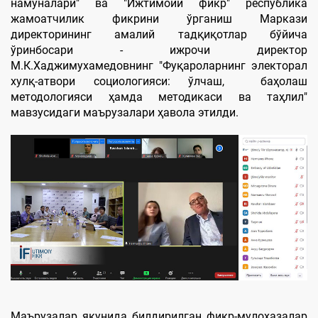
намуналари" ва "Ижтимоий фикр" республика
жамоатчилик фикрини ўрганиш Маркази
директорининг амалий тадқиқотлар бўйича
ўринбосари - ижрочи директор
М.К.Хаджимухамедовнинг "Фуқароларнинг электорал
хулқ-атвори социологияси: ўлчаш, баҳолаш
методологияси ҳамда методикаси ва таҳлил"
мавзусидаги маърузалари ҳавола этилди.
Маърузалар якунида билдирилган фикр-мулоҳазалар