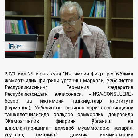
2021 йил 29 июнь куни "Ижтимоий фикр" республика
жамоатчилик фикрини ўрганиш Маркази, Ўзбекистон
Республикасининг Германия Федератив
Республикасидаги элчихонаси, «INSA-CONSULERE»
бозор ва ижтимоий тадқиқотлар институти
(Германия), Ўзбекистон социологлари ассоциацияси
ташкилотчилигида халқаро ҳамкорлик доирасида
"Жамоатчилик фикрини ўрганиш ва
шакллантиришнинг долзарб муаммолари: назария,
усуллар, амалиёт” доимий илмий-амалий