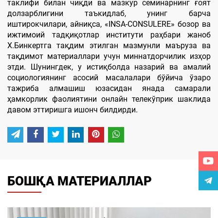
таклифи билан чиқди ва мазкур семинарнинг ғоят
долзарблигини таъкидлаб, унинг барча
иштирокчилари, айниқса, «INSA-CONSULERE» бозор ва
ижтимоий тадқиқотлар институти раҳбари жаноб
Х.Бинкертга тақдим этилган мазмунли маъруза ва
тақдимот материаллари учун миннатдорчилик изҳор
этди. Шунингдек, у истиқболда назарий ва амалий
социологиянинг асосий масалалари бўйича ўзаро
тажриба алмашиш юзасидан янада самарали
ҳамкорлик фаолиятини онлайн телекўприк шаклида
давом эттиришга ишонч билдирди.
БОШҚА МАТЕРИАЛЛАР