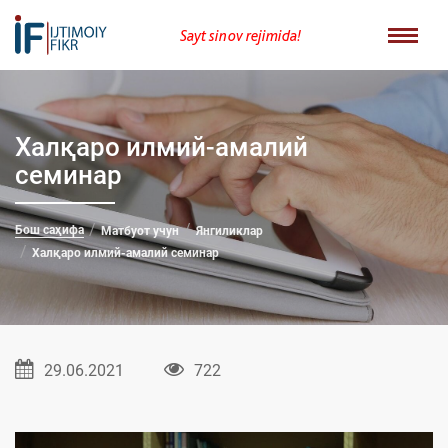
Sayt sinov rejimida!
Халқаро илмий-амалий
семинар
Бош саҳифа
Матбуот учун
Янгиликлар
Халқаро илмий-амалий семинар
29.06.2021
722