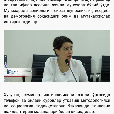
ва таклифлар асосида жонли мунозара бўлиб ўтди.
Мунозарада социология, сиёсатшунослик, иқтисодиёт
ва демография соҳасидаги олим ва мутахассислар
иштирок этдилар.
Хусусан, семинар иштирокчилари аҳоли ўртасида
телефон ва онлайн сўровлар ўтказиш методологияси
ва социологик тадқиқотларни ўтказишда танловни
шакллантириш масалалари билан қизиқдилар.