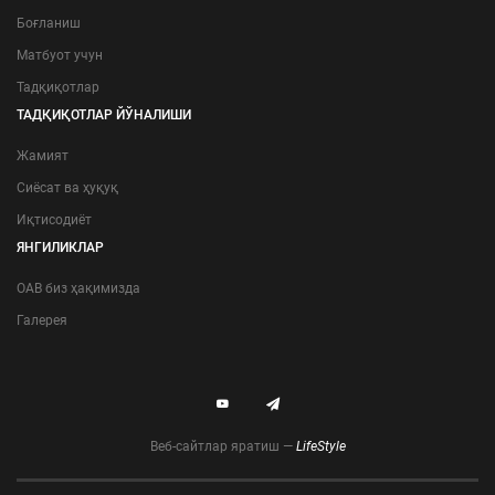
Боғланиш
Матбуот учун
Тадқиқотлар
ТАДҚИҚОТЛАР ЙЎНАЛИШИ
Жамият
Сиёсат ва ҳуқуқ
Иқтисодиёт
ЯНГИЛИКЛАР
ОАВ биз ҳақимизда
Галерея
Веб-сайтлар яратиш —
LifeStyle