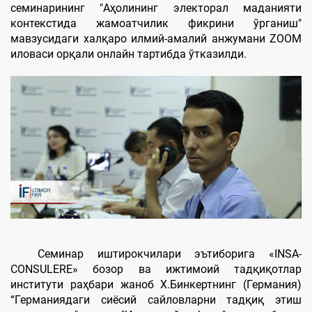
семинарининг "Aҳолининг электорал маданияти
контекстида жамоатчилик фикрини ўрганиш"
мавзусидаги халқаро илмий-амалий анжумани ZOOM
иловаси орқали онлайн тартибда ўтказилди.
Семинар иштирокчилари эътиборига «INSA-
CONSULERE» бозор ва ижтимоий тадқиқотлар
институти раҳбари жаноб Х.Бинкертнинг (Германия)
“Германиядаги сиёсий сайловларни тадқиқ этиш