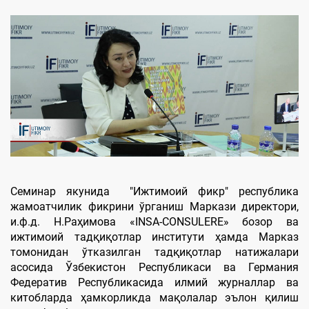
Семинар якунида "Ижтимоий фикр" республика
жамоатчилик фикрини ўрганиш Маркази директори,
и.ф.д. Н.Раҳимова «INSA-CONSULERE» бозор ва
ижтимоий тадқиқотлар институти ҳамда Марказ
томонидан ўтказилган тадқиқотлар натижалари
асосида Ўзбекистон Республикаси ва Германия
Федератив Республикасида илмий журналлар ва
китобларда ҳамкорликда мақолалар эълон қилиш