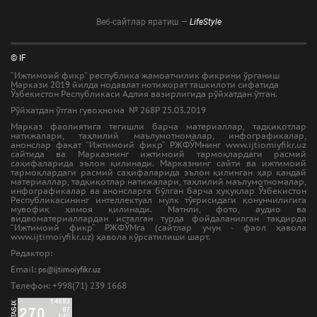
Веб-сайтлар яратиш —
LifeStyle
© IF
"Ижтимоий фикр" республика жамоатчилик фикрини ўрганиш
Маркази 2019 йилда нодавлат нотижорат ташкилоти сифатида
Ўзбекистон Республикаси Адлия вазирлигида рўйхатдан ўтган.
Рўйхатдан ўтган гувоҳнома № 268Р 25.03.2019
Марказ фаолиятига тегишли барча материаллар, тадқиқотлар
натижалари, таҳлилий маълумотномалар, инфографикалар,
анонслар фақат “Ижтимоий фикр” РЖФЎМнинг www.ijtiomiyfikr.uz
сайтида ва Марказнинг ижтимоий тармоқлардаги расмий
саҳифаларида эълон қилинади. Марказнинг сайти ва ижтимоий
тармоқлардаги расмий саҳифаларида эълон қилинган ҳар қандай
материаллар, тадқиқотлар натижалари, таҳлилий маълумотномалар,
инфографикалар ва анонсларга бўлган барча ҳуқуқлар Ўзбекистон
Республикасининг интеллектуал мулк тўғрисидаги қонунчилигига
мувофиқ ҳимоя қилинади. Матнли, фото, аудио ва
видеоматериаллардан исталган турда фойдаланилган тақдирда
“Ижтимоий фикр” РЖФЎМга (сайтлар учун - фаол ҳавола
www.ijtimoiyfikr.uz) ҳавола кўрсатилиши шарт.
Редактор:
Email:
ps@ijtimoiyfikr.uz
Tелефон: +998(71) 239 1668