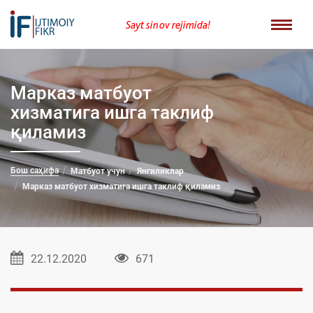
Sayt sinov rejimida!
Марказ матбуот
хизматига ишга таклиф
қиламиз
Бош саҳифа
Матбуот учун
Янгиликлар
Марказ матбуот хизматига ишга таклиф қиламиз
22.12.2020
671