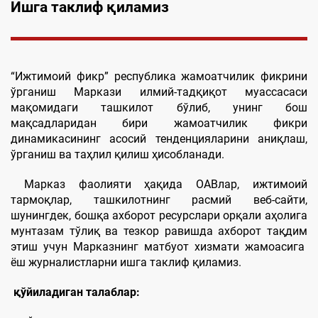
Ишга таклиф қиламиз
“Ижтимоий фикр” республика жамоатчилик фикрини
ўрганиш Маркази илмий-тадқиқот муассасаси
мақомидаги ташкилот бўлиб, унинг бош
мақсадларидан бири жамоатчилик фикри
динамикасининг асосий тенденцияларини аниқлаш,
ўрганиш ва таҳлил қилиш ҳисобланади.
Марказ фаолияти ҳақида ОАВлар, ижтимоий
тармоқлар, ташкилотнинг расмий веб-сайти,
шунингдек, бошқа ахборот ресурслари орқали аҳолига
мунтазам тўлиқ ва тезкор равишда ахборот тақдим
этиш учун Марказнинг матбуот хизмати жамоасига
ёш журналистларни ишга таклиф қиламиз.
қўйиладиган талаблар: