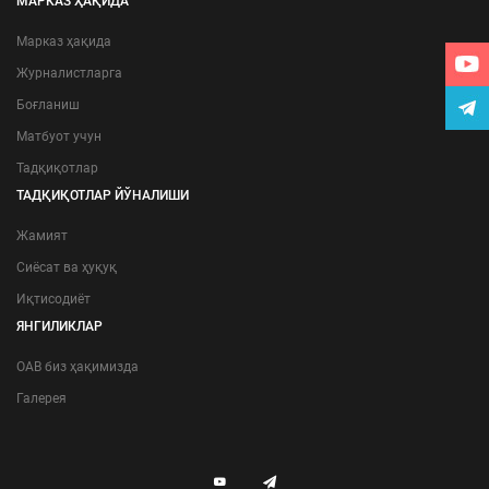
МАРКАЗ ҲАҚИДА
Марказ ҳақида
Журналистларга
Боғланиш
Матбуот учун
Тадқиқотлар
ТАДҚИҚОТЛАР ЙЎНАЛИШИ
Жамият
Сиёсат ва ҳуқуқ
Иқтисодиёт
ЯНГИЛИКЛАР
ОАВ биз ҳақимизда
Галерея