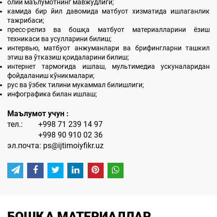
олий маълумотнинг мавжудлиги;
камида бир йил давомида матбуот хизматида ишлаганлик
тажрибаси;
пресс-релиз ва бошқа матбуот материалларини ёзиш
техникаси ва усулларини билиш;
интервью, матбуот анжуманлари ва брифингларни ташкил
этиш ва ўтказиш қоидаларини билиш;
интернет тармоғида ишлаш, мультимедиа ускуналаридан
фойдаланиш кўникмалари;
рус ва ўзбек тилини мукаммал билишлиги;
инфографика билан ишлаш;
Маълумот учун :
тел.: +998 71 239 14 97
+998 90 910 02 36
эл.почта: ps@ijtimoiyfikr.uz
БОШҚА МАТЕРИАЛЛАР