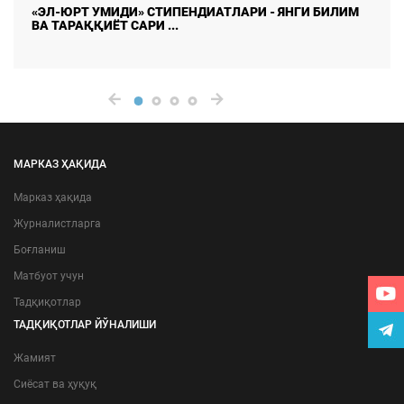
ОНЛАЙН ТАДҚИҚОТЛАРДА МАЪЛУМОТЛАР
ИЗЧИЛЛИГИ ВА РЕСПОНДЕНТЛАР ...
МАРКАЗ ҲАҚИДА
Марказ ҳақида
Журналистларга
Боғланиш
Матбуот учун
Тадқиқотлар
ТАДҚИҚОТЛАР ЙЎНАЛИШИ
Жамият
Сиёсат ва ҳуқуқ