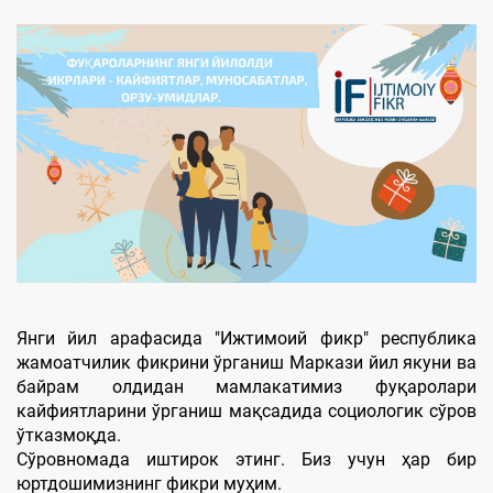
Янги йил арафасида "Ижтимоий фикр" республика
жамоатчилик фикрини ўрганиш Маркази йил якуни ва
байрам олдидан мамлакатимиз фуқаролари
кайфиятларини ўрганиш мақсадида социологик сўров
ўтказмоқда.
Сўровномада иштирок этинг. Биз учун ҳар бир
юртдошимизнинг фикри муҳим.