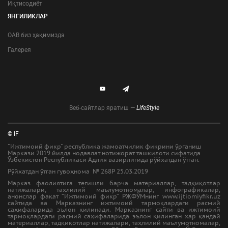
Иқтисодиёт
ЯНГИЛИКЛАР
ОАВ биз ҳақимизда
Галерея
Веб-сайтлар яратиш —
LifeStyle
© IF
"Ижтимоий фикр" республика жамоатчилик фикрини ўрганиш
Маркази 2019 йилда нодавлат нотижорат ташкилоти сифатида
Ўзбекистон Республикаси Адлия вазирлигида рўйхатдан ўтган.
Рўйхатдан ўтган гувоҳнома № 268Р 25.03.2019
Марказ фаолиятига тегишли барча материаллар, тадқиқотлар
натижалари, таҳлилий маълумотномалар, инфографикалар,
анонслар фақат “Ижтимоий фикр” РЖФЎМнинг www.ijtiomiyfikr.uz
сайтида ва Марказнинг ижтимоий тармоқлардаги расмий
саҳифаларида эълон қилинади. Марказнинг сайти ва ижтимоий
тармоқлардаги расмий саҳифаларида эълон қилинган ҳар қандай
материаллар, тадқиқотлар натижалари, таҳлилий маълумотномалар,