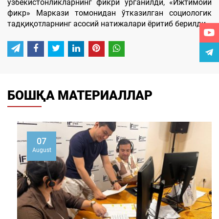
ўзбекистонликларнинг фикри ўрганилди, «Ижтимоий
фикр» Маркази томонидан ўтказилган социологик
тадқиқотларнинг асосий натижалари ёритиб берилди.
БОШҚА МАТЕРИАЛЛАР
07
August