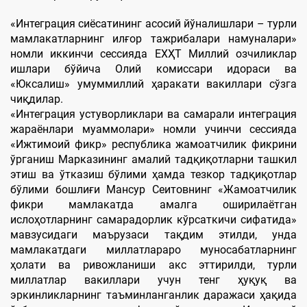
«Интеграция сиёсатининг асосий йўналишлари – турли
мамлакатларнинг илғор тажрибалари намуналари»
номли иккинчи сессияда ЕХҲТ Миллий озчиликлар
ишлари бўйича Олий комиссари идораси ва
«Юксалиш» умуммиллий ҳаракати вакиллари сўзга
чиқдилар.
«Интеграция устуворликлари ва самарали интеграция
жараёнлари муаммолари» номли учинчи сессияда
«Ижтимоий фикр» республика жамоатчилик фикрини
ўрганиш Марказининг амалий тадқиқотларни ташкил
этиш ва ўтказиш бўлими ҳамда тезкор тадқиқотлар
бўлими бошлиғи Мансур Сеитовнинг «Жамоатчилик
фикри мамлакатда амалга оширилаётган
ислоҳотларнинг самарадорлик кўрсаткичи сифатида»
мавзусидаги маърузаси тақдим этилди, унда
мамлакатдаги миллатлараро муносабатларнинг
ҳолати ва ривожланиши акс эттирилди, турли
миллатлар вакиллари учун тенг ҳуқуқ ва
эркинликларнинг таъминланганлик даражаси ҳақида