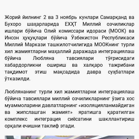
Жорий йилнинг 2 ва 3 ноябрь кунлари Самарқанд ва
Бухоро шаҳарларида ЕХҲТ Миллий озчиликлар
ишлари бўйича Олий комиссари идораси (МООК) ва
Инсон ҳуқуқлари бўйича Ўзбекистон Республикаси
Миллий Маркази ташкилотчилигида МООКнинг турли
хил жамиятларни маҳаллий даражада интеграциялаш
бўйича Любляна тавсиялари тўғрисидаги
хабардорликни ошириш ва халқаро тажрибани
тақдимот этиш мақсадида давра суҳбатлари
ўтказилди.
Люблянанинг турли хил жамиятларни интеграциялаш
бўйича тавсиялари миллий озчиликларнинг ўзига хос
муаммоларини давлатларнинг «изоляцияланмайдиган
ва жипслашган жамият» яратишга қаратилган
комплекс интеграция сиёсатини шакллантириш
орқали ечишни таклиф этади.