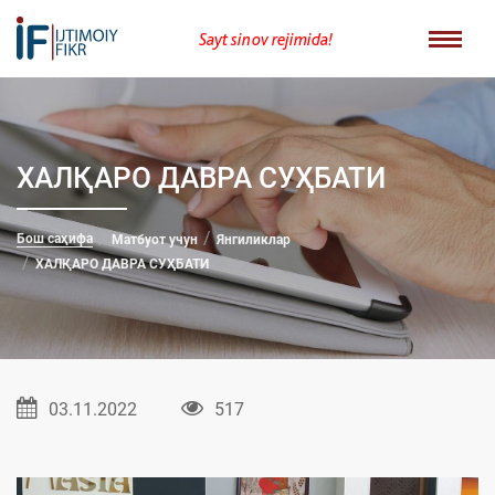
Sayt sinov rejimida!
ХАЛҚАРО ДАВРА СУҲБАТИ
Бош саҳифа
Матбуот учун
Янгиликлар
ХАЛҚАРО ДАВРА СУҲБАТИ
03.11.2022
517