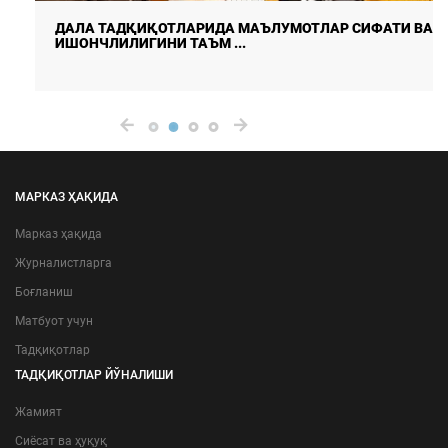
ДАЛА ТАДҚИҚОТЛАРИДА МАЪЛУМОТЛАР СИФАТИ ВА
ИШОНЧЛИЛИГИНИ ТАЪМ ...
МАРКАЗ ҲАҚИДА
Марказ ҳақида
Журналистларга
Боғланиш
Матбуот учун
Тадқиқотлар
ТАДҚИҚОТЛАР ЙЎНАЛИШИ
Жамият
Сиёсат ва ҳуқуқ