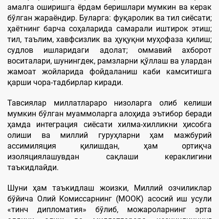
амалга оширишга ёрдам беришлари мумкин ва керак
бўлган жараёндир. Буларга: фуқаролик ва тил сиёсати;
ҳаётнинг барча соҳаларида самарали иштирок этиш;
тил, таълим, хавфсизлик ва ҳуқуқни муҳофаза қилиш;
судлов ишларидаги адолат; оммавий ахборот
воситалари, шунингдек, рамзларни қўллаш ва улардан
жамоат жойларида фойдаланиш каби камситишга
қарши чора-тадбирлар киради.
Тавсиялар миллатлараро низоларга олиб келиши
мумкин бўлган муаммоларга алоҳида эътибор беради
ҳамда интеграция сиёсати хилма-хилликни ҳисобга
олиши ва миллий гуруҳларни ҳам мажбурий
ассимиляция қилишдан, ҳам ортиқча
изоляциялашувдан сақлаши кераклигини
таъкидлайди.
Шуни ҳам таъкидлаш жоизки, Миллий озчиликлар
бўйича Олий Комиссарнинг (МООК) асосий иш усули
«тинч дипломатия» бўлиб, можароларнинг эрта