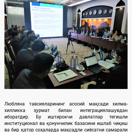
Любляна тавсияларининг асосий мақсади хилма-
хилликка ҳурмат билан интеграциялашувдан
иборатдир. Бу иштирокчи давлатлар тегишли
институционал ва қонунчилик базасини ишлаб чиқиш
ва бир қатор соҳаларда мақсадли сиёсатни самарали