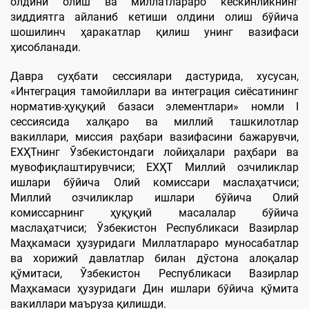
олдини олиш ва миллатлараро кескинликнинг
зиддиятга айланиб кетиши олдини олиш бўйича
шошилинч ҳаракатлар қилиш унинг вазифаси
ҳисобланади.
Давра суҳбати сессиялари дастурида, хусусан,
«Интеграция тамойиллари ва интеграция сиёсатининг
норматив-ҳуқуқий базаси элементлари» номли I
сессиясида халқаро ва миллий ташкилотлар
вакиллари, миссия раҳбари вазифасини бажарувчи,
ЕХҲТнинг Ўзбекистондаги лойиҳалари раҳбари ва
мувофиқлаштирувчиси; ЕХҲТ Миллий озчиликлар
ишлари бўйича Олий комиссари маслаҳатчиси;
Миллий озчиликлар ишлари бўйича Олий
комиссарнинг ҳуқуқий масалалар бўйича
маслаҳатчиси; Ўзбекистон Республикаси Вазирлар
Маҳкамаси ҳузуридаги Миллатлараро муносабатлар
ва хорижий давлатлар билан дўстона алоқалар
қўмитаси, Ўзбекистон Республикаси Вазирлар
Маҳкамаси ҳузуридаги Дин ишлари бўйича қўмита
вакиллари маъруза қилишди.