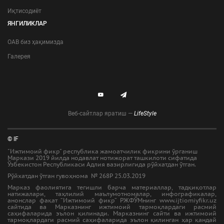
Иқтисодиёт
ЯНГИЛИКЛАР
ОАВ биз ҳақимизда
Галерея
Веб-сайтлар яратиш —
LifeStyle
© IF
"Ижтимоий фикр" республика жамоатчилик фикрини ўрганиш
Маркази 2019 йилда нодавлат нотижорат ташкилоти сифатида
Ўзбекистон Республикаси Адлия вазирлигида рўйхатдан ўтган.
Рўйхатдан ўтган гувоҳнома № 268Р 25.03.2019
Марказ фаолиятига тегишли барча материаллар, тадқиқотлар
натижалари, таҳлилий маълумотномалар, инфографикалар,
анонслар фақат “Ижтимоий фикр” РЖФЎМнинг www.ijtiomiyfikr.uz
сайтида ва Марказнинг ижтимоий тармоқлардаги расмий
саҳифаларида эълон қилинади. Марказнинг сайти ва ижтимоий
тармоқлардаги расмий саҳифаларида эълон қилинган ҳар қандай