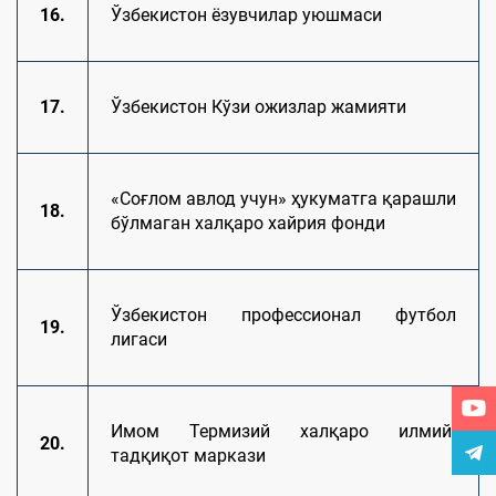
16.
Ўзбекистон ёзувчилар уюшмаси
17.
Ўзбекистон Кўзи ожизлар жамияти
«Соғлом авлод учун» ҳукуматга қарашли
18.
бўлмаган халқаро хайрия фонди
Ўзбекистон профессионал футбол
19.
лигаси
Имом Термизий халқаро илмий-
20.
тадқиқот маркази