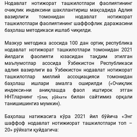
Нодавлат нотижорат ташкилотлари фаолиятининг
очиқлик индексини шакллантириш мақсадида Адлия
вазирлиги томонидан нодавлат нотижорат
ташкилотлари фаолиятининг шаффофлик даражасини
баҳолаш методикаси ишлаб чиқилди.
Мазкур методика асосида 100 дан ортиқ республика
нодавлат нотижорат ташкилотлари томонидан 2021
йилдаги фаолияти юзасидан тақдим этилган
маълумотлар асосида Ўзбекистон Республикаси
адлия вазирлиги ва Ўзбекистон нодавлат нотижорат
ташкилотлар миллий ассоциацияси томонидан
баҳолаш ишлари амалга оширилди («Очиқлик
индекси»ни аниқлашда фаол иштирок этган
ННТларнинг
билан сайтимиз орқали
тўлиқ рўйхати
танишишингиз мумкин).
Баҳолаш натижасига кўра 2021 йил бўйича «Энг
шаффоф нодавлат нотижиорат ташкилотлари топ –
20» рўйхати қуйдагича: