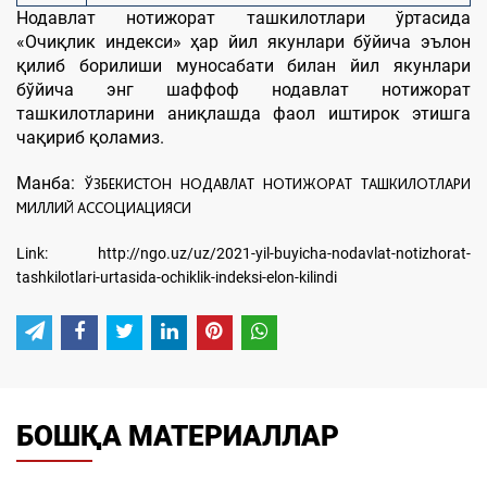
Нодавлат нотижорат ташкилотлари ўртасида
«Очиқлик индекси» ҳар йил якунлари бўйича эълон
қилиб борилиши муносабати билан йил якунлари
бўйича энг шаффоф нодавлат нотижорат
ташкилотларини аниқлашда фаол иштирок этишга
чақириб қоламиз.
Манба:
ЎЗБЕКИСТОН НОДАВЛАТ НОТИЖОРАТ ТАШКИЛОТЛАРИ
МИЛЛИЙ АССОЦИАЦИЯСИ
Link: http://ngo.uz/uz/2021-yil-buyicha-nodavlat-notizhorat-
tashkilotlari-urtasida-ochiklik-indeksi-elon-kilindi
БОШҚА МАТЕРИАЛЛАР