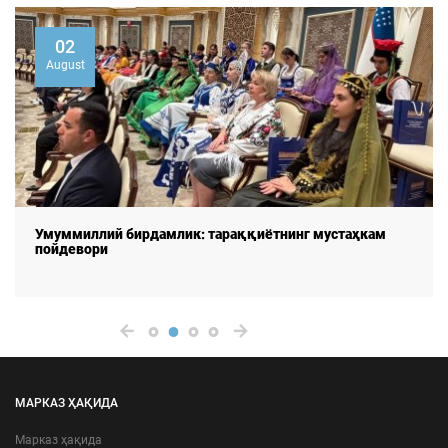
02
August
Умуммиллий бирдамлик: тараққиётнинг мустаҳкам
пойдевори
МАРКАЗ ҲАҚИДА
Марказ ҳақида