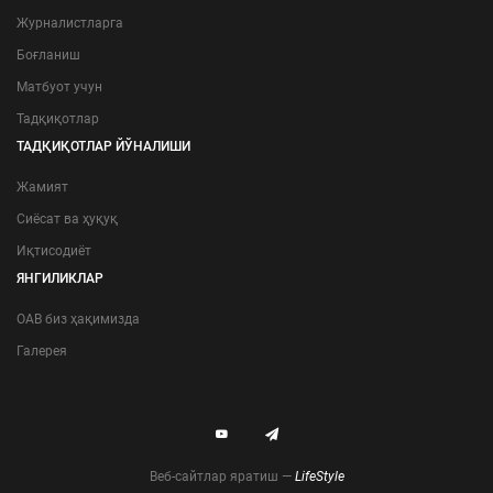
Журналистларга
Боғланиш
Матбуот учун
Тадқиқотлар
ТАДҚИҚОТЛАР ЙЎНАЛИШИ
Жамият
Сиёсат ва ҳуқуқ
Иқтисодиёт
ЯНГИЛИКЛАР
ОАВ биз ҳақимизда
Галерея
Веб-сайтлар яратиш —
LifeStyle