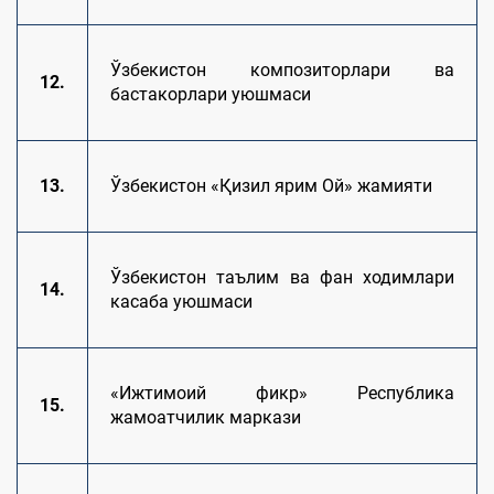
Ўзбекистон композиторлари ва
12.
бастакорлари уюшмаси
13.
Ўзбекистон «Қизил ярим Ой» жамияти
Ўзбекистон таълим ва фан ходимлари
14.
касаба уюшмаси
«Ижтимоий фикр» Республика
15.
жамоатчилик маркази