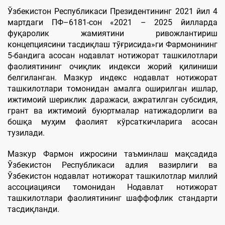
Ўзбекистон Республикаси Президентининг 2021 йил 4
мартдаги ПФ–6181-сон «2021 – 2025 йилларда
фуқаролик жамиятини ривожлантириш
концепциясини тасдиқлаш тўғрисида»ги Фармонининг
5-бандига асосан нодавлат нотижорат ташкилотлари
фаолиятининг очиқлик индекси жорий қилиниши
белгиланган. Мазкур индекс нодавлат нотижорат
ташкилотлари томонидан амалга оширилган ишлар,
ижтимоий шериклик даражаси, ажратилган субсидия,
грант ва ижтимоий буюртмалар натижадорлиги ва
бошқа муҳим фаолият кўрсаткичларига асосан
тузилади.
Мазкур Фармон ижросини таъминлаш мақсадида
Ўзбекистон Республикаси адлия вазирлиги ва
Ўзбекистон нодавлат нотижорат ташкилотлар миллий
ассоциацияси томонидан Нодавлат нотижорат
ташкилотлари фаолиятининг шаффофлик стандарти
тасдиқланди.