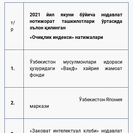
2021 йил якуни бўйича нодавлат
нотижорат ташкилотлари ўртасида
т/
эълон қилинган
р
«Очиқлик индекси» натижалари
Ўзбекистон мусулмонлари идораси
1.
ҳузуридаги «Вақф» хайрия жамоат
фонди
Ўзбекистон-Япония
2.
маркази
«Заковат интелектуал клуби» нодавлат