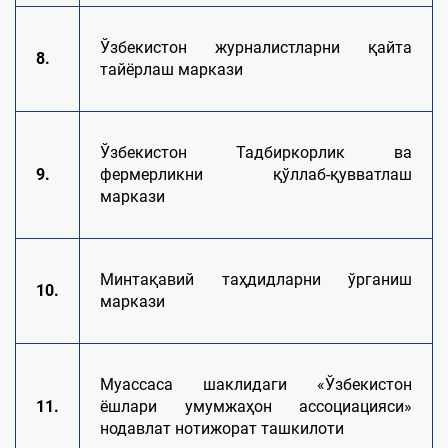
Ўзбекистон журналистларни қайта
8.
тайёрлаш маркази
Ўзбекистон Тадбиркорлик ва
9.
фермерликни қўллаб-қувватлаш
маркази
Минтақавий таҳдидларни ўрганиш
10.
маркази
Муассаса шаклидаги «Ўзбекистон
11.
ёшлари умумжаҳон ассоциацияси»
нодавлат нотижорат ташкилоти