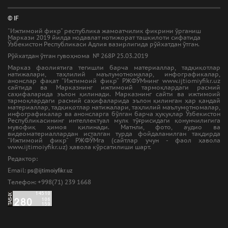
© IF
"Ижтимоий фикр" республика жамоатчилик фикрини ўрганиш
Маркази 2019 йилда нодавлат нотижорат ташкилоти сифатида
Ўзбекистон Республикаси Адлия вазирлигида рўйхатдан ўтган.
Рўйхатдан ўтган гувоҳнома № 268Р 25.03.2019
Марказ фаолиятига тегишли барча материаллар, тадқиқотлар
натижалари, таҳлилий маълумотномалар, инфографикалар,
анонслар фақат “Ижтимоий фикр” РЖФЎМнинг www.ijtiomiyfikr.uz
сайтида ва Марказнинг ижтимоий тармоқлардаги расмий
саҳифаларида эълон қилинади. Марказнинг сайти ва ижтимоий
тармоқлардаги расмий саҳифаларида эълон қилинган ҳар қандай
материаллар, тадқиқотлар натижалари, таҳлилий маълумотномалар,
инфографикалар ва анонсларга бўлган барча ҳуқуқлар Ўзбекистон
Республикасининг интеллектуал мулк тўғрисидаги қонунчилигига
мувофиқ ҳимоя қилинади. Матнли, фото, аудио ва
видеоматериаллардан исталган турда фойдаланилган тақдирда
“Ижтимоий фикр” РЖФЎМга (сайтлар учун - фаол ҳавола
www.ijtimoiyfikr.uz) ҳавола кўрсатилиши шарт.
Редактор:
Email:
ps@ijtimoiyfikr.uz
Tелефон: +998(71) 239 1668