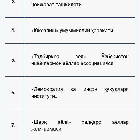
3.
ноижорат ташкилоти
4.
«Юксалиш» умуммиллий ҳаракати
«Тадбиркор аёл» Ўзбекистон
5.
ишбилармон аёллар ассоциацияси
«Демократия ва инсон ҳуқуқлари
6.
институти»
«Шарқ аёли» халқаро аёллар
7.
жамғармаси