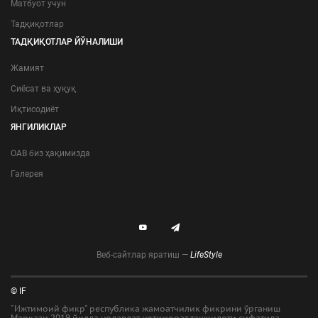
Матбуот учун
Тадқиқотлар
ТАДҚИҚОТЛАР ЙЎНАЛИШИ
Жамият
Сиёсат ва ҳуқуқ
Иқтисодиёт
ЯНГИЛИКЛАР
ОАВ биз ҳақимизда
Галерея
Веб-сайтлар яратиш —
LifeStyle
© IF
"Ижтимоий фикр" республика жамоатчилик фикрини ўрганиш
Маркази 2019 йилда нодавлат нотижорат ташкилоти сифатида