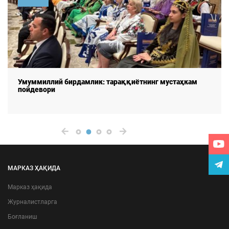
Умуммиллий бирдамлик: тараққиётнинг мустаҳкам
пойдевори
МАРКАЗ ҲАҚИДА
Марказ ҳақида
Журналистларга
Боғланиш