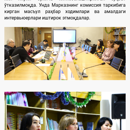
ўтказилмоқда. Унда Марказнинг комиссия таркибига
кирган масъул раҳбар ходимлари ва амалдаги
интервьюерлари иштирок этмоқдалар.