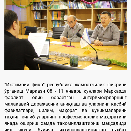
“Ижтимоий фикр” республика жамоатчилик фикрини
ўрганиш Маркази 08 - 11 январь кунлари Марказда
фаолият олиб бораётган интервьюерларнинг
малакавий даражасини аниқлаш ва уларнинг касбий
фазилатлари, билим, маҳорат ва кўникмаларини
таҳлил қилиб уларнинг профессионаллик маҳоратини
янада ошириш ҳамда такомиллаштириш мақсадида
йил якуни бўйича ихтисослаштирилган суҳбат