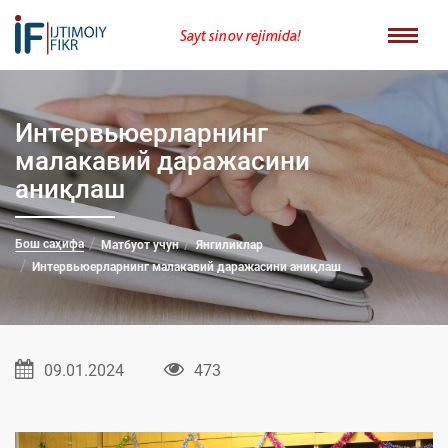
Sayt sinov rejimida!
Интервьюерларнинг
малакавий даражасини
аниқлаш
Бош саҳифа
Матбуот учун
Янгиликлар
Интервьюерларнинг малакавий даражасини аниқлаш
09.01.2024
473