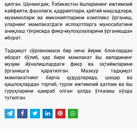
қилган. Шунингдек, Ўзбекистон ёшларининг ижтимоий
кайфияти, фаоллиги, қадриятлари, ҳаётий мақсадлари,
муаммолари ва имкониятларини комплекс ўрганиш,
уларнинг мамлакатдаги ислоҳотларга муносабатини
аниқлаш тўғрисида фикр-мулоҳозаларини ўрганишдан
иборат.
Тадқиқот сўровномаси бир неча йирик блоклардан
иборат бўлиб, ҳар бири мамлакат ёш авлодининг
муҳим йўналишлардаги фикр ва эҳтиёжларини
ўрганишга қаратилган. Мазкур тадқиқот
мамлакатнинг барча ҳудудларида, шаҳар ва
қишлоқлардан тортиб, турли ижтимоий қатлам ва ёш
гуруҳларини қамраб олган ҳолда ўтказиш кўзда
тутилган.