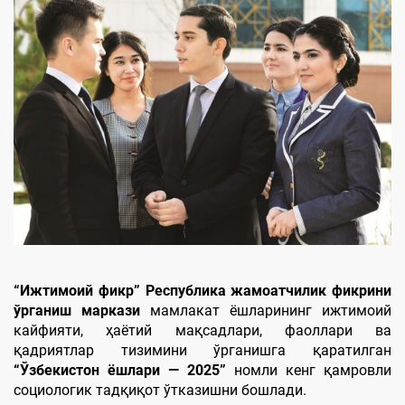
“Ижтимоий фикр” Республика жамоатчилик фикрини
ўрганиш маркази
мамлакат ёшларининг ижтимоий
кайфияти, ҳаётий мақсадлари, фаоллари ва
қадриятлар тизимини ўрганишга қаратилган
“Ўзбекистон ёшлари — 2025”
номли кенг қамровли
социологик тадқиқот ўтказишни бошлади.