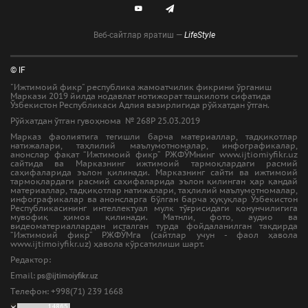
Веб-сайтлар яратиш —
LifeStyle
© IF
"Ижтимоий фикр" республика жамоатчилик фикрини ўрганиш
Маркази 2019 йилда нодавлат нотижорат ташкилоти сифатида
Ўзбекистон Республикаси Адлия вазирлигида рўйхатдан ўтган.
Рўйхатдан ўтган гувоҳнома № 268Р 25.03.2019
Марказ фаолиятига тегишли барча материаллар, тадқиқотлар
натижалари, таҳлилий маълумотномалар, инфографикалар,
анонслар фақат “Ижтимоий фикр” РЖФЎМнинг www.ijtiomiyfikr.uz
сайтида ва Марказнинг ижтимоий тармоқлардаги расмий
саҳифаларида эълон қилинади. Марказнинг сайти ва ижтимоий
тармоқлардаги расмий саҳифаларида эълон қилинган ҳар қандай
материаллар, тадқиқотлар натижалари, таҳлилий маълумотномалар,
инфографикалар ва анонсларга бўлган барча ҳуқуқлар Ўзбекистон
Республикасининг интеллектуал мулк тўғрисидаги қонунчилигига
мувофиқ ҳимоя қилинади. Матнли, фото, аудио ва
видеоматериаллардан исталган турда фойдаланилган тақдирда
“Ижтимоий фикр” РЖФЎМга (сайтлар учун - фаол ҳавола
www.ijtimoiyfikr.uz) ҳавола кўрсатилиши шарт.
Редактор:
Email:
ps@ijtimoiyfikr.uz
Tелефон: +998(71) 239 1668