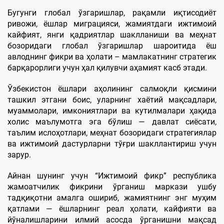
Бугунги глобал ўзгаришлар, рақамли иқтисодиёт
ривожи, ёшлар миграцияси, жамиятдаги ижтимоий
кайфият, янги қадриятлар шаклланиши ва меҳнат
бозоридаги глобал ўзгаришлар шароитида ёш
авлоднинг фикри ва ҳолати – мамлакатнинг стратегик
барқарорлиги учун ҳал қилувчи аҳамият касб этади.
Ўзбекистон ёшлари аҳолининг салмоқли қисмини
ташкил этгани боис, уларнинг хаётий мақсадлари,
муаммолари, имкониятлари ва кутилмалари ҳақида
холис маълумотга эга бўлиш — давлат сиёсати,
таълим ислоҳотлари, меҳнат бозоридаги стратегиялар
ва ижтимоий дастурларни тўғри шакллантириш учун
зарур.
Айнан шунинг учун “Ижтимоий фикр” республика
жамоатчилик фикрини ўрганиш маркази ушбу
тадқиқотни амалга ошириб, жамиятнинг энг муҳим
қатлами — ёшларнинг реал ҳолати, кайфияти ва
йўналишларини илмий асосда ўрганишни мақсад