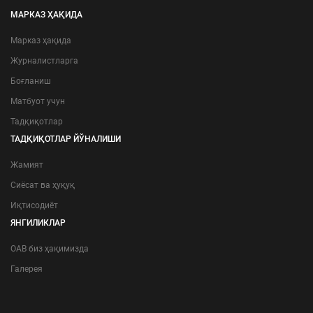
МАРКАЗ ҲАҚИДА
Марказ ҳақида
Журналистларга
Боғланиш
Матбуот учун
Тадқиқотлар
ТАДҚИҚОТЛАР ЙЎНАЛИШИ
Жамият
Сиёсат ва ҳуқуқ
Иқтисодиёт
ЯНГИЛИКЛАР
ОАВ биз ҳақимизда
Галерея